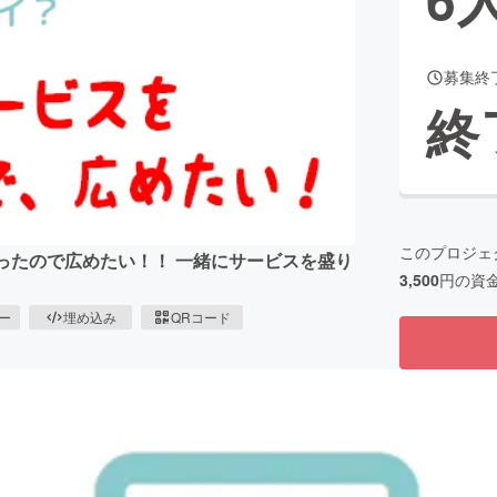
募集終
CAMPFIRE for Social Good
CAMPFIRE Creation
終
CAMPFIREふるさと納税
machi-ya
コミュニティ
このプロジェ
作ったので広めたい！！ 一緒にサービスを盛り
3,500
円の資
ピー
埋め込み
QRコード