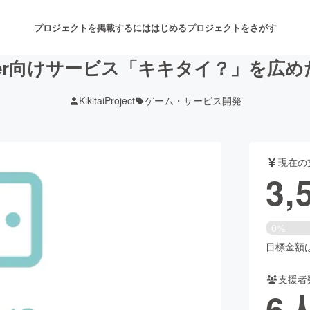
プロジェクトを掲載するには
はじめる
プロジェクトをさがす
tter向けサービス「キキタイ？」を広
KikitaiProject
ゲーム・サービス開発
注目のリターン
注目の新着プロジェクト
募集終了が近いプロジェクト
も
現在の
音楽
舞台・パフォーマンス
3,
ゲーム・サービス開発
フード・飲食店
0%
書籍・雑誌出版
アニメ・漫画
目標金額は5
支援者
チャレンジ
ビューティー・ヘルスケ
6