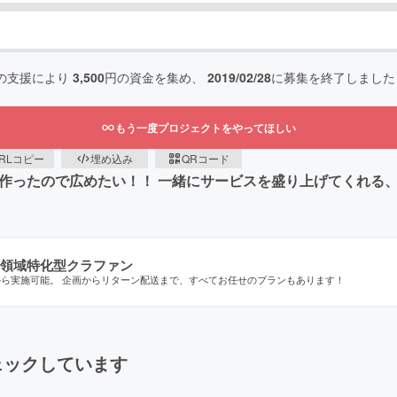
の支援により
3,500
円の資金を集め、
2019/02/28
に募集を終了しました
もう一度プロジェクトをやってほしい
RLコピー
埋め込み
QRコード
？」を作ったので広めたい！！ 一緒にサービスを盛り上げてくれ
領域特化型クラファン
から実施可能。 企画からリターン配送まで、すべてお任せのプランもあります！
ェックしています