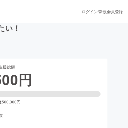
ログイン
/
新規会員登録
めたい！
うすぐ公開されます
支援総額
プロダクト
500
円
ファッション
スポーツ
00,000円
数
ア
ソーシャルグッド
人