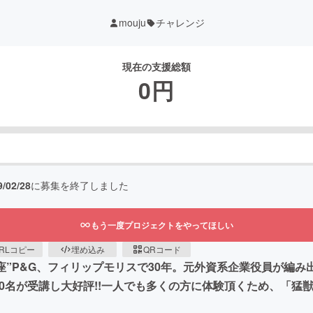
mouju
チャレンジ
現在の支援総額
0
円
9/02/28
に募集を終了しました
もう一度プロジェクトをやってほしい
RLコピー
埋め込み
QRコード
”P&G、フィリップモリスで30年。元外資系企業役員が編み出し
0名が受講し大好評!!一人でも多くの方に体験頂くため、「猛