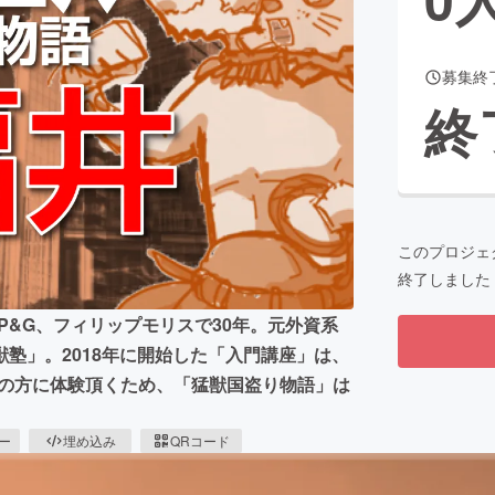
募集終
CAMPFIRE for Social Good
CAMPFIRE Creation
終
CAMPFIREふるさと納税
machi-ya
コミュニティ
このプロジェ
終了しました
P&G、フィリップモリスで30年。元外資系
塾」。​2018年に開始した「入門講座」は、
多くの方に体験頂くため、「猛獣国盗り物語」は
ピー
埋め込み
QRコード