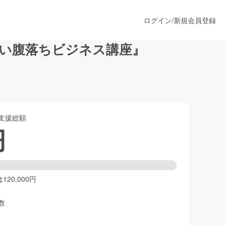
ログイン
/
新規会員登録
い腹落ちビジネス講座』
うすぐ公開されます
支援総額
プロダクト
円
ファッション
スポーツ
20,000円
数
ア
ソーシャルグッド
人