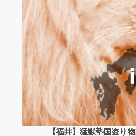
【福井】猛獣塾国盗り