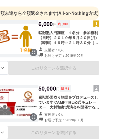
して日用品・医薬品等の様々なカテゴリー・ブラン
略を立案、パンパース、ジョイ、VICS諸製品等の
金額未達なら全額返金されます
(All-or-Nothing方式)
製品発売を成功に導く。
6,000
円
残り
30
猛獣塾入門講座 １名分 参加権利
【日時】２０１９年５月２０日(月)
ールス＆マーケティングながら、組織開発・人材育
【時間】１９時～２１時３０分（受
として、様々な組織をリード。マックスファク
付１８時４５分） 【場所】福井市内
支援者：0人
2化粧品部門に異動時には、万年5番手メーカーの意
猛獣塾Webコミュニティ/ビジネスク
お届け予定：2019年05月
ラブ説明会 参加権利 開催は翌日８
していた美容部員・営業スタッフの意識改革・ビジ
時～ 開催いたします ※日程は、都
革に着手し、2年連続のビジネス倍増を達成。300
合により変更の可能性があります ※
このリターンを選択する
る
交通費は、ご負担お願いします ※終
で始まった各種改革は、全国2500名規模への改革
了後、場所等の詳細をメールにてご
その後の大成長の基盤が作られた。
連絡いたします
50,000
円
残り
3
猛獣塾国盗り物語をプロデュースし
ています CAMPFIRE公式キュレー
に販売組織開発及びチェンジマネジメントの専門家と
ター 大村和彦 講演会を開催する権
利（日本国内） 通常講師料 １０８
lip Morris株式会社に招かれ、その後の販売組織開
支援者：0人
０００円をＣＡＭＰＦＩＲＥ特別価
お届け予定：2019年03月
含め足掛け5年間、“マルボロ返還・販売組織買収
格５００００円 【内容】 クラウド
ファンディングとは クラウドファン
ジェクト”をリード。新組織デザイン＞各ポジション
ディングの活用方法 中小企業におけ
このリターンを選択する
る
明確化＞業績評価指標の策定＞500名の中途採用
るクラウドファンディング活用方