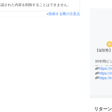
承認された内容を削除することはできません。
※投稿する際の注意点
【猛獣塾
30年間ビ
役が、欧米
https://
たどり着い
https://
は学べない
https://
塾頭 西田
P&Gにて
塗り替え
リターン
してその