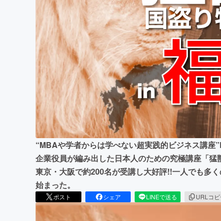
まちづくり・地域活性化
“MBAや学者からは学べない超実践的ビジネス講座”
企業役員が編み出した​日本人のための究極講座「猛獣
東京・大阪で約200名が受講し大好評!!一人でも
始まった。
ポスト
シェア
LINEで送る
URLコ