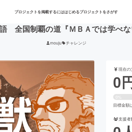
プロジェクトを掲載するには
はじめる
プロジェクトをさがす
物語 全国制覇の道『ＭＢＡでは学べな
mouju
チャレンジ
注目のリターン
注目の新着プロジェクト
募集終了が近いプロジェクト
も
現在の
音楽
舞台・パフォーマンス
0
ゲーム・サービス開発
フード・飲食店
0%
書籍・雑誌出版
アニメ・漫画
目標金額は1
支援者
チャレンジ
ビューティー・ヘルスケ
0