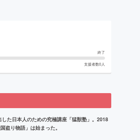
終了
支援者数
0
人
た​日本人のための究極講座「猛獣塾」。​2018
獣国盗り物語」は始まった。