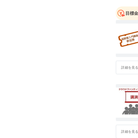
ジャーと
ドの販売戦
目標
数々の新
本職はセ
成の達人
ター/SK
識が定着
ネス構造改
詳細を見
名のチーム
に拡大し
2001年
して、Phi
発本部長を
統合プロ
詳細を見
の職務職責