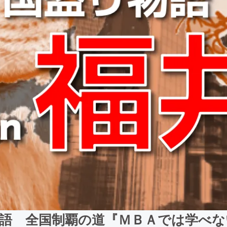
物語 全国制覇の道『ＭＢＡでは学べな