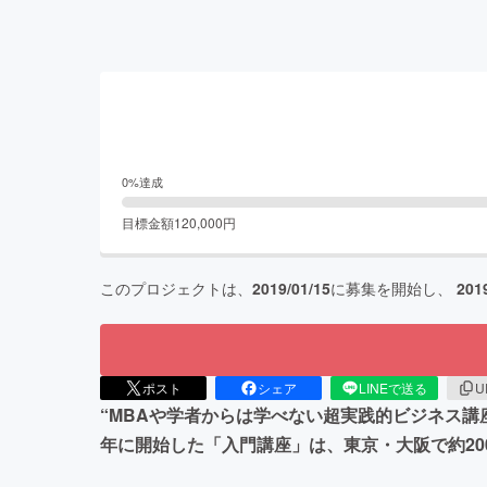
0
%達成
目標金額
120,000
円
このプロジェクトは、
2019/01/15
に募集を開始し、
201
ポスト
シェア
LINEで送る
U
“MBAや学者からは学べない超実践的ビジネス講座
年に開始した「入門講座」は、東京・大阪で約20