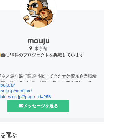
mouju
東京都
他に56件のプロジェクトを掲載しています
】
ジネス最前線で陣頭指揮してきた元外資系企業取締
流vs日本式の思考・行動の違いに悩み続け、遂に
mouju.jp/
た“MBAでは学べない” “目からウロコ” “学者から
mouju.jp/seminar/
” 日本人の為の“和魂洋才”究極ビジネス講座
triple-w.co.jp/?page_id=256
メッセージを送る
浩史
、入社3か月で当時の店頭ディスプレイ納入記録を
、2年目からは法人営業実務の傍ら、トレーナーと
を選ぶ
知識・スキルを社内外に指導。販売企画マネー