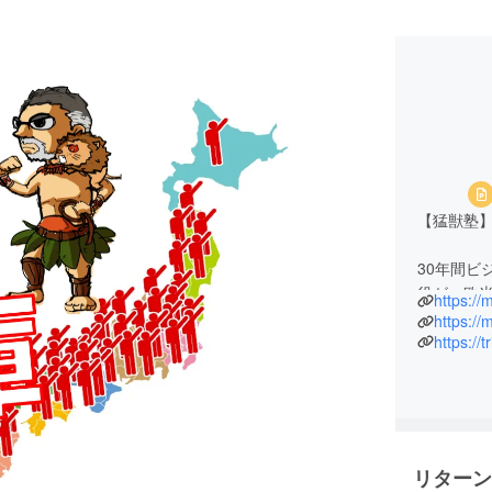
【猛獣塾
30年間ビ
役が、欧米
https://
たどり着い
https://
は学べない
https://
塾頭 西田
P&Gにて
塗り替え
リターン
してその