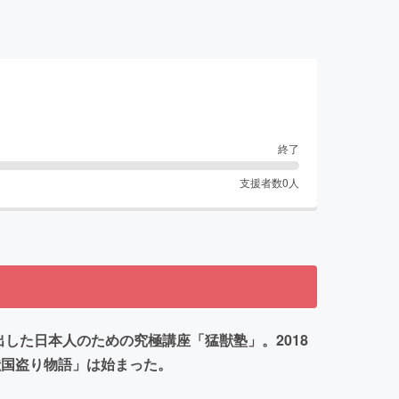
終了
支援者数
0
人
た​日本人のための究極講座「猛獣塾」。​2018
獣国盗り物語」は始まった。