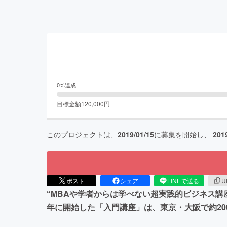
0
%達成
目標金額
120,000
円
このプロジェクトは、
2019/01/15
に募集を開始し、
201
ポスト
シェア
LINEで送る
U
“MBAや学者からは学べない超実践的ビジネス講座
年に開始した「入門講座」は、東京・大阪で約20