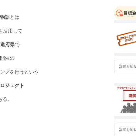
ジャーと
ドの販売戦
目標
物語
とは
数々の新
Eを活用して
本職はセ
都道府県
で
成の達人
ター/SK
開催の
識が定着
ネス構造改
詳細を見
ングを行うという
名のチーム
に拡大し
ロジェクト
ある。
2001年
して、Phi
発本部長を
統合プロ
詳細を見
の職務職責