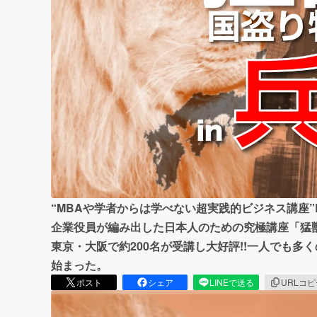
まちづくり・地域活性化
“MBAや学者からは学べない超実践的ビジネス講座”
企業役員が編み出した​日本人のための究極講座「猛獣
東京・大阪で約200名が受講し大好評!!一人でも
始まった。
ポスト
シェア
LINEで送る
URLコ