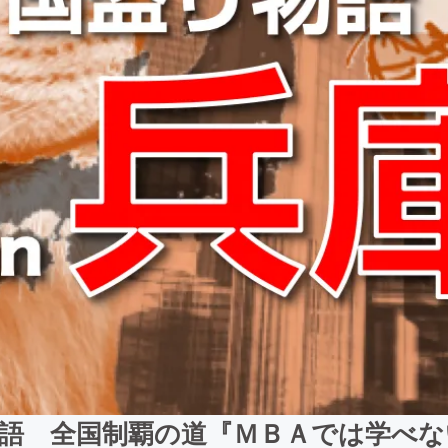
物語 全国制覇の道『ＭＢＡでは学べな