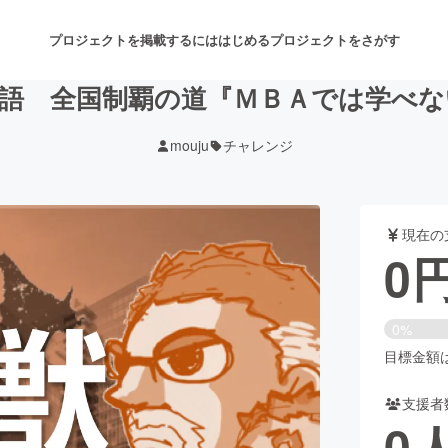
プロジェクトを掲載するには
はじめる
プロジェクトをさがす
物語 全国制覇の道『ＭＢＡでは学べな
mouju
チャレンジ
注目のリターン
注目の新着プロジェクト
募集終了が近いプロジェクト
も
現在の
音楽
舞台・パフォーマンス
0
ゲーム・サービス開発
フード・飲食店
0%
書籍・雑誌出版
アニメ・漫画
目標金額は1
支援者
チャレンジ
ビューティー・ヘルスケ
0