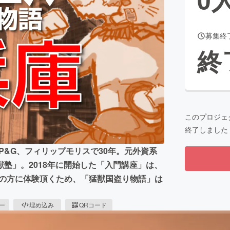
募集終
CAMPFIRE for Social Good
CAMPFIRE Creation
終
CAMPFIREふるさと納税
machi-ya
コミュニティ
このプロジェ
終了しました
P&G、フィリップモリスで30年。元外資系
塾」。​2018年に開始した「入門講座」は、
多くの方に体験頂くため、「猛獣国盗り物語」は
ピー
埋め込み
QRコード