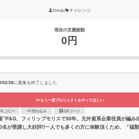
mouju
チャレンジ
現在の支援総額
0
円
9/02/28
に募集を終了しました
もう一度プロジェクトをやってほしい
RLコピー
埋め込み
QRコード
”P&G、フィリップモリスで30年。元外資系企業役員が編み出し
0名が受講し大好評!!一人でも多くの方に体験頂くため、「猛