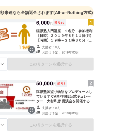
して日用品・医薬品等の様々なカテゴリー・ブラン
略を立案、パンパース、ジョイ、VICS諸製品等の
金額未達なら全額返金されます
(All-or-Nothing方式)
製品発売を成功に導く。
6,000
円
残り
30
猛獣塾入門講座 １名分 参加権利
【日時】２０１９年３月１１日(月)
ールス＆マーケティングながら、組織開発・人材育
【時間】１９時～２１時３０分（受
として、様々な組織をリード。マックスファク
付１８時４５分） 【場所】神戸市内
支援者：0人
2化粧品部門に異動時には、万年5番手メーカーの意
猛獣塾Webコミュニティ/ビジネスク
お届け予定：2019年03月
ラブ説明会 参加権利 開催は翌日８
していた美容部員・営業スタッフの意識改革・ビジ
時～ 開催いたします ※日程は、都
革に着手し、2年連続のビジネス倍増を達成。300
合により変更の可能性があります ※
このリターンを選択する
る
交通費は、ご負担お願いします ※終
で始まった各種改革は、全国2500名規模への改革
了後、場所等の詳細をメールにてご
その後の大成長の基盤が作られた。
連絡いたします
50,000
円
残り
3
猛獣塾国盗り物語をプロデュースし
ています CAMPFIRE公式キュレー
に販売組織開発及びチェンジマネジメントの専門家と
ター 大村和彦 講演会を開催する権
利（日本国内） 通常講師料 １０８
lip Morris株式会社に招かれ、その後の販売組織開
支援者：0人
０００円をＣＡＭＰＦＩＲＥ特別価
お届け予定：2019年03月
含め足掛け5年間、“マルボロ返還・販売組織買収
格５００００円 【内容】 クラウド
ファンディングとは クラウドファン
ジェクト”をリード。新組織デザイン＞各ポジション
ディングの活用方法 中小企業におけ
このリターンを選択する
る
明確化＞業績評価指標の策定＞500名の中途採用
るクラウドファンディング活用方