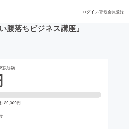
ログイン
/
新規会員登録
い腹落ちビジネス講座』
うすぐ公開されます
支援総額
プロダクト
円
ファッション
スポーツ
20,000円
数
ア
ソーシャルグッド
人