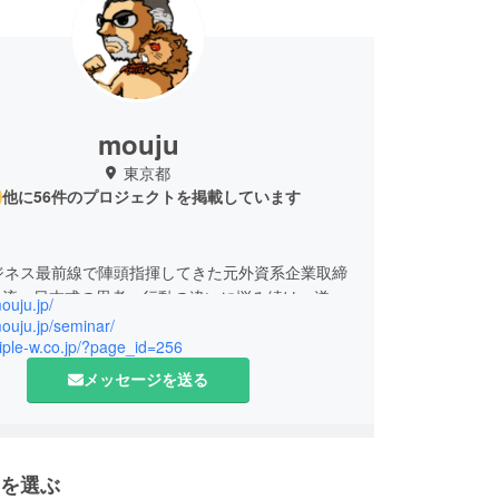
mouju
東京都
他に56件のプロジェクトを掲載しています
】
ジネス最前線で陣頭指揮してきた元外資系企業取締
流vs日本式の思考・行動の違いに悩み続け、遂に
mouju.jp/
た“MBAでは学べない” “目からウロコ” “学者から
mouju.jp/seminar/
” 日本人の為の“和魂洋才”究極ビジネス講座
triple-w.co.jp/?page_id=256
メッセージを送る
浩史
、入社3か月で当時の店頭ディスプレイ納入記録を
、2年目からは法人営業実務の傍ら、トレーナーと
を選ぶ
知識・スキルを社内外に指導。販売企画マネー