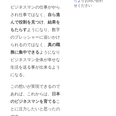
ら
よりお問い合わ
2001年に販
せください
ビジネスマンの仕事がやら
売組織開発
され仕事ではなく、
自ら進
及びチェン
ジマネジメ
んで役割を見つけ
、
結果を
ントの専門
もたらす
ようになり、数字
家として、
のプレッシャーに追いかけ
Philip Morris
株式会社に
られるのではなく、
真の職
招かれ、そ
務に集中できる
ようになり
の後の販売
ビジネスマン全体が幸せな
組織開発本
部長を含め
生活を送る事が出来るよう
足掛け5年
になる。
間、“マルボ
ロ返還・販
この想いが実現できるので
売組織買収
あれば、これからは、
日本
統合プロ
ジェクト”を
のビジネスマンを育てる
こ
リード。新
とに注力したいと思ったの
組織デザイ