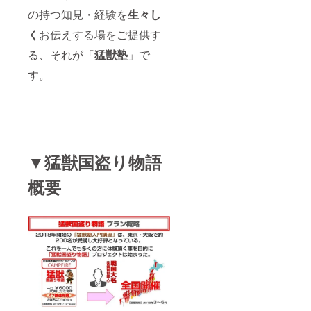
の持つ知見・経験を
生々し
2007年から
は、取締役
く
お伝えする場をご提供す
会メンバー
る、それが「
猛獣塾
」で
として、会
す。
社全体の経
営戦略策定
に携わる傍
ら、8年間の
長期にわた
り法人営業
▼猛獣国盗り物語
本部長とし
概要
て販売組織
を陣頭指
揮。IQOS世
界新発売に
向けて、業
界初となる
数々の斬新
なプロモー
ションを毎