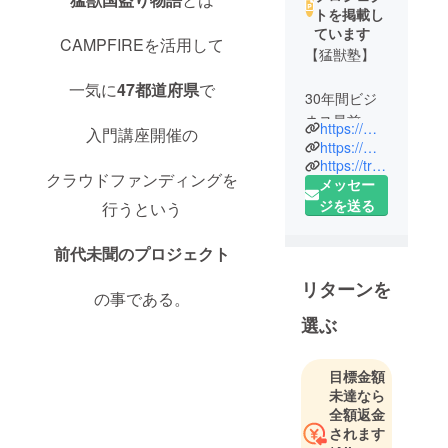
トを掲載し
ています
CAMPFIREを活用して
【猛獣塾】
一気に
47
都道府県
で
30年間ビジ
ネス最前線
https://mouju.jp/
入門講座開催の
で陣頭指揮
https://mouju.jp/seminar/
してきた元
https://triple-w.co.jp/?page_id=256
クラウドファンディングを
メッセー
外資系企業
ジを送る
行うという
取締役が、
欧米流vs日
前代未聞のプロジェクト
本式の思
考・行動の
リターンを
違いに悩み
の事である。
続け、遂に
選ぶ
たどり着い
た“MBAでは
目標金額
学べない”
未達なら
“目からウロ
全額返金
コ” “学者か
されます