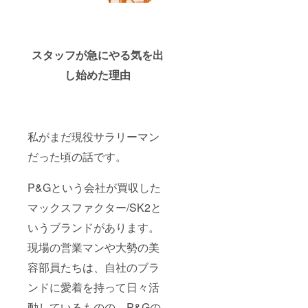
始一貫して
現場目線を
忘れず、
どのような
スタッフが急にやる気を出
相手に対し
し始めた理由
ても歯に衣
着せず発言
する姿に、
部下達から
私がまだ現役サラリーマン
は「猛獣」
だった頃の話です。
のあだ名を
頂戴し、そ
P&Gという会社が買収した
れがビジネ
ス引退後の
マックスファクター/SK2と
プロジェク
いうブランドがあります。
ト名にも
現場の営業マンや大勢の美
なってい
る。
容部員たちは、自社のブラ
ンドに愛着を持って日々活
次世代のビ
動しているものの、P&Gの