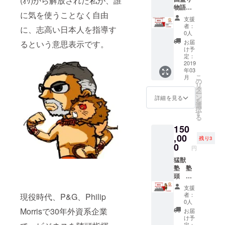
(ｵﾘ)から解放された私が、誰
所】高
物語を
スキルを社
松市内
に気を使うことなく自由
プロ
猛獣塾
内外に指
支援
デュー
Webコ
者：
に、志高い日本人を指導す
導。販売企
スして
ミュニ
0人
います
ティ/ビ
画マネー
お届
るという意思表示です。
CAMPF
ジネス
け予
ジャーとし
IRE公式
クラブ
定：
て日用品・
キュ
2019
説明
年03
レー
会 参
医薬品等の
こ
月
ター
加権利
の
様々なカテ
リ
大村和
開催は
タ
ー
彦 講演
ゴリー・ブ
翌日８
ン
詳細を見る
を
会を開
時～
選
ランドの販
択
催する
開催い
す
る
売戦略を立
権利
たしま
150
（日本
す ※日
案、パン
国内）
,00
程は、
残り3
パース、
通常講
都合に
0
円
ジョイ、
師料
より変
１０８
猛獣
更の可
VICS諸製品
０００
塾 塾
能性が
等の数々の
円をＣ
頭 西
ありま
ＡＭＰ
田浩史
新製品発売
す ※交
支援
ＦＩＲ
講演会
通費
者：
現役時代、P&G、Philip
を成功に導
Ｅ特別
を開催
は、ご
0人
く。
価格５
する権
負担お
Morrisで30年外資系企業
お届
０００
利（日
願いし
け予
０円
本国
定：