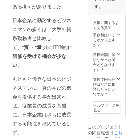
営業スタッ
程調整
させて
ある考えがありました。
す。
フの意識改
させて
いただ
革・ビジネ
いただ
きます
きます
※交通
日本企業に勤務するビジネ
ス構造改革
支援に関するよ
※交通
費、宿
に着手し、2
くある質問
スマンの多くは、大手外資
費、宿
泊費別
年連続のビ
泊費別
途かか
手数料はいく
系勤務者と比較し
途かか
ります
らかかります
ジネス倍増
ります
か？
て、“
質
”・“
量
”共に圧倒的に
を達成。300
（大
阪 在
名のチーム
目標金額に届
研修を受ける機会が少な
住）
かなかった場
で始まった
い
。
合どうなりま
各種改革
すか？
は、全国
もともと優秀な日本のビジ
支援で困った
2500名規模
時はどこに相
ネスマンに、真の学びの機
への改革に
談したらいい
ですか？
拡大しその
会を提供する事が出来れ
後の大成長
ば、従業員の成長を基盤
ヘルプページを
の基盤が作
見る
に、日本企業はさらに成長
られた。
する可能性を秘めているは
このプロジェクト
ず。
の問題報告は
こち