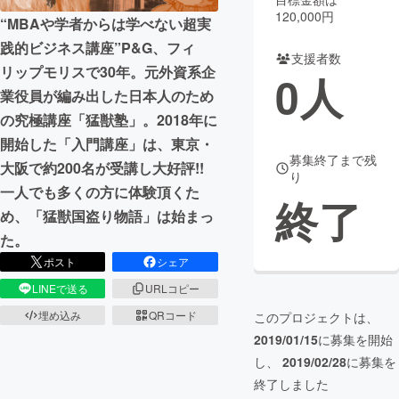
120,000円
“MBAや学者からは学べない超実
まちづくり・地域活性化
践的ビジネス講座”P&G、フィ
支援者数
リップモリスで30年。元外資系企
0
人
CAMPFIRE for Social Good
CAMPFIRE Creation
業役員が編み出した​日本人のため
CAMPFIREふるさと納税
machi-ya
コミュニティ
の究極講座「猛獣塾」。​2018年に
開始した「入門講座」は、東京・
募集終了まで残
大阪で約200名が受講し大好評!!
り
一人でも多くの方に体験頂くた
終了
め、「猛獣国盗り物語」は始まっ
た。
ポスト
シェア
LINEで送る
URLコピー
埋め込み
QRコード
このプロジェクトは、
2019/01/15
に募集を開始
し、
2019/02/28
に募集を
終了しました