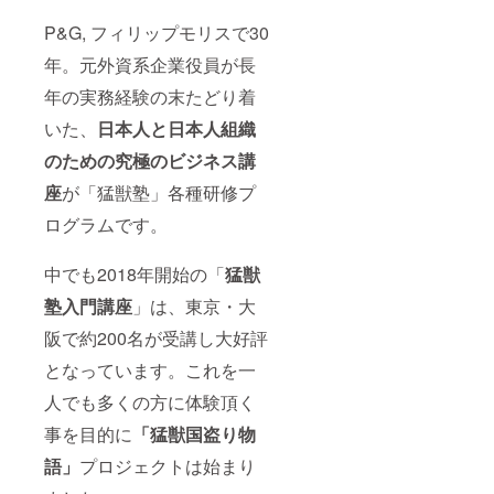
年成功させ
P&G, フィリップモリスで30
つつ“自販
機・コンビ
年。元外資系企業役員が長
ニエンスス
年の実務経験の末たどり着
トアへのビ
いた、
日本人と日本人組織
ジネス構造
変革”を徹底
のための究極のビジネス講
リード。部
座
が「猛獣塾」各種研修プ
門売上を
ログラムです。
2500億から
8000億へ急
中でも2018年開始の「
猛獣
成長させ
た。2015年
塾入門講座
」は、東京・大
IQOS新発売
阪で約200名が受講し大好評
成功を機
となっています。これを一
に、30年の
人でも多くの方に体験頂く
ビジネスマ
ン生活を勇
事を目的に
「猛獣国盗り物
退。
語」
プロジェクトは始まり