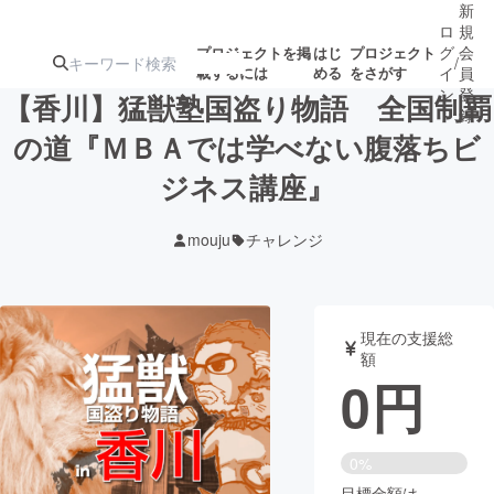
新
ロ
規
グ
会
プロジェクトを掲
はじ
プロジェクト
/
載するには
める
をさがす
イ
員
ン
登
【香川】猛獣塾国盗り物語 全国制覇
録
の道『ＭＢＡでは学べない腹落ちビ
ジネス講座』
人気のプロ
注目のリ
注目の新着プロ
募集終了が近いプ
もうすぐ公開
ジェクト
ターン
ジェクト
ロジェクト
されます
mouju
チャレンジ
アート・写真
音楽
現在の支援総
テクノロジー・ガジェット
ゲーム・サ
額
0
円
映像・映画
書籍・雑誌
0%
ビジネス・起業
チャレンジ
目標金額は