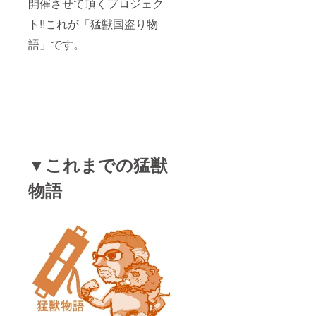
開催させて頂くプロジェク
ト!!これが「猛獣国盗り物
営業組織と
語」です。
いえども“数
字のプレッ
シャーなど
全く必要な
い！の信念
の元、
担当する組
織はビジネ
▼これまでの猛獣
スの成果の
みならず、
物語
従業員意識
調査でも常
にグローバ
ルNo1の結果
を出し続け
た。どのよ
うな立場に
なっても終