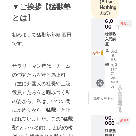
らは学べな
(All-or-
▼ご挨拶【猛獣塾
Nothing
い” 日本人の
方式)
為の“和魂洋
とは】
6,0
才”究極ビジ
残り30
00
ネス講座
円
初めまして猛獣塾塾頭 西田
猛獣塾
入門講
塾頭 西田浩
です。
座 １
史
名分
支援
参加権
者：
利 【日
0人
P&Gにて、
時】２
サラリーマン時代、チーム
お届
入社3か月で
０１９
け予
年３月
定：
の仲間たちを守る為上司
当時の店頭
２８日
2019
ディスプレ
年03
（主に外国人の社長や上級
(木)
こ
月
イ納入記録
【時
の
リ
役員）だろうと噛みつく私
間】１
タ
を塗り替
ー
９時～
ン
詳細を見る
の姿から、私は、いつの間
え、2年目か
を
２１時
選
択
３０分
らは法人営
す
にか周りから「
猛獣
」と呼
る
（受付
業実務の傍
50,
１８時
ばれていました。この
"
猛獣
ら、トレー
残り3
４５
000
円
分）
塾
"
という名前は、組織の檻
ナーとして
猛獣塾
【場
その知識・
国盗り