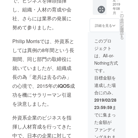
で、ビジネスを陣頭指揮
ます ※
【内
内） 通
2019
終了
し、組織・人材の育成や会
年08
本職はセー
容】 ク
常講師
後、場
こ
月
ラウド
料 ９
所等の
の
ルス＆マー
社、さらには業界の発展に
リ
ファン
０分４
詳細を
タ
ケティング
ー
ディン
８６，
メール
ン
詳細を見る
努めて参りました。
を
グとは
０００
ながら、組
にてご
選
択
クラウ
円を Ｃ
連絡い
す
織開発・人
る
ドファ
ＡＭＰ
たしま
Philip Morrisでは、外資系と
このプロ
材育成の達
ンディ
ＦＩＲ
す
ジェクト
ングの
Ｅ特別
しては異例の8年間という長
人として、
活用方
価格１
は、All-or-
様々な組織
期間、同じ部門の取締役に
法 中小
５００
Nothing方式
をリード。
企業に
００円
就いていましたが、組織成
おける
しか
マックス
です。
クラウ
も、１
長の為「老兵は去るのみ」
ファク
目標金額を
ドファ
２０分
ンディ
の講演
ター/SK2化
達成した場
の心境で、2015年の
iQOS
成
ング活
になり
粧品部門に
合にのみ、
用方
ます ※
功を機にサラリーマン引退
異動時に
法 etc.
公演時
2019/02/28
を決意しました。
※公演時
間１２
は、万年5番
23:59:59
ま
間１２
０分 ※
手メーカー
０分 ※
２０１
でに集まっ
外資系企業のビジネスを指
の意識が定
２０１
９年８
た金額が
９年３
月〜１
着していた
揮し人材育成を行ってきた
月〜１
１月に
ファンディ
美容部員・
２月に
て、日
中で、日本の企業に対して
ングされま
て、日
程調整