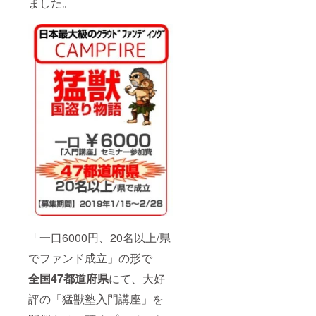
ました。
チームメン
バー全員が
①会社・部
門の方針・
戦略を腹落
ち理解し
②そこで果
たすべき自
身の役割を
しっかり認
識し、その
評価方法を
十分認識し
た上で
③それを実
行する為の
「一口6000円、20名以上/県
知識・スキ
でファンド成立」の形で
ル向上の機
全国47都道府県
にて、大好
会を十分に
評の「猛獣塾入門講座」を
与えられさ
えすれば