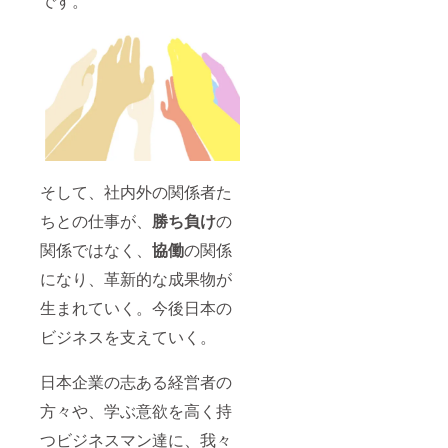
です。
ン＞各ポジ
ションの職
務職責明確
化＞業績評
価指標の策
定＞500名の
中途採用＞
1500名の統
合社員向け
そして、社内外の関係者た
各種トレー
ちとの仕事が、
勝ち負け
の
ニングプロ
関係ではなく、
協働
の関係
グラムの開
発＞年間50
になり、革新的な成果物が
回以上の研
生まれていく。今後日本の
修の実施
ビジネスを支えていく。
等、数々の
改革プロ
日本企業の志ある経営者の
ジェクトを
成功させ
方々や、学ぶ意欲を高く持
る。
つビジネスマン達に、我々