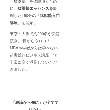
「猛獣塾」を体験頂くため
に、
猛獣塾エッセンス
を凝
縮した150分の「
猛獣塾入門
講座
」を開始。
東京・大阪で約200名が受講
頂き、“目からウロコ！
MBAや学者からは学べない
超実践的ビジネス講座！”と
非常に高く満足していただ
きました。
「結論から先に」が全てで
はない