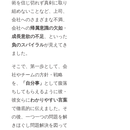
術を信じ切れず真剣に取り
組めないことなど、上司、
会社へのさまざまな不満、
会社への
帰属意識の欠如
・
成長意欲の不足
、といった
負のスパイラル
が見えてき
ました。
そこで、第一歩として、会
社やチームの方針・戦略
を、
「自分事」
として腹落
ちしてもらえるように彼・
彼女らに
わかりやすい言葉
で徹底的に伝えました。そ
の後、一つ一つの問題を解
きほぐし問題解決を図って