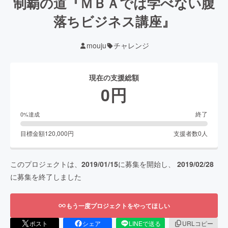
制覇の道『ＭＢＡでは学べない腹
落ちビジネス講座』
mouju
チャレンジ
現在の支援総額
0
円
終了
0
%達成
目標金額
120,000
円
支援者数
0
人
このプロジェクトは、
2019/01/15
に募集を開始し、
2019/02/28
に募集を終了しました
もう一度プロジェクトをやってほしい
ポスト
シェア
LINEで送る
URLコピー