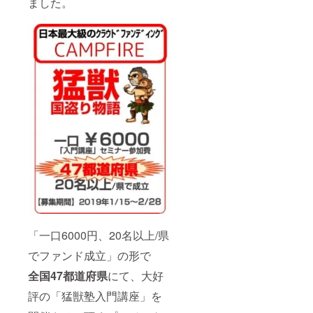
ました。
チームメン
バー全員が
①会社・部
門の方針・
戦略を腹落
ち理解し
②そこで果
たすべき自
身の役割を
しっかり認
識し、その
評価方法を
十分認識し
た上で
③それを実
行する為の
「一口6000円、20名以上/県
知識・スキ
でファンド成立」の形で
ル向上の機
全国47都道府県
にて、大好
会を十分に
評の「猛獣塾入門講座」を
与えられさ
えすれば