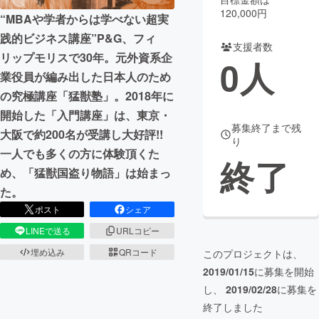
120,000円
“MBAや学者からは学べない超実
まちづくり・地域活性化
践的ビジネス講座”P&G、フィ
支援者数
リップモリスで30年。元外資系企
0
人
CAMPFIRE for Social Good
CAMPFIRE Creation
業役員が編み出した​日本人のため
CAMPFIREふるさと納税
machi-ya
コミュニティ
の究極講座「猛獣塾」。​2018年に
開始した「入門講座」は、東京・
募集終了まで残
大阪で約200名が受講し大好評!!
り
一人でも多くの方に体験頂くた
終了
め、「猛獣国盗り物語」は始まっ
た。
ポスト
シェア
LINEで送る
URLコピー
埋め込み
QRコード
このプロジェクトは、
2019/01/15
に募集を開始
し、
2019/02/28
に募集を
終了しました