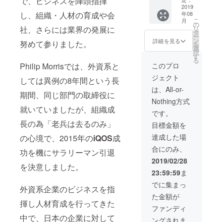
で、ビジネスを陣頭指揮
ます ※
【内
内） 通
2019
終了
し、組織・人材の育成や会
年08
本職はセー
容】 ク
常講師
後、場
こ
月
ラウド
料 ９
所等の
の
ルス＆マー
社、さらには業界の発展に
リ
ファン
０分４
詳細を
タ
ケティング
ー
ディン
８６，
メール
ン
詳細を見る
努めて参りました。
を
グとは
０００
ながら、組
にてご
選
択
クラウ
円を Ｃ
連絡い
す
織開発・人
る
ドファ
ＡＭＰ
たしま
Philip Morrisでは、外資系と
このプロ
材育成の達
ンディ
ＦＩＲ
す
ジェクト
ングの
Ｅ特別
しては異例の8年間という長
人として、
活用方
価格１
は、All-or-
様々な組織
期間、同じ部門の取締役に
法 中小
５００
Nothing方式
をリード。
企業に
００円
就いていましたが、組織成
おける
しか
マックス
です。
クラウ
も、１
長の為「老兵は去るのみ」
ファク
目標金額を
ドファ
２０分
ンディ
の講演
ター/SK2化
達成した場
の心境で、2015年の
iQOS
成
ング活
になり
粧品部門に
合にのみ、
用方
ます ※
功を機にサラリーマン引退
異動時に
法 etc.
公演時
2019/02/28
を決意しました。
※公演時
間１２
は、万年5番
23:59:59
ま
間１２
０分 ※
手メーカー
０分 ※
２０１
でに集まっ
外資系企業のビジネスを指
の意識が定
２０１
９年８
た金額が
９年３
月〜１
着していた
揮し人材育成を行ってきた
月〜１
１月に
ファンディ
美容部員・
２月に
て、日
中で、日本の企業に対して
ングされま
て、日
程調整