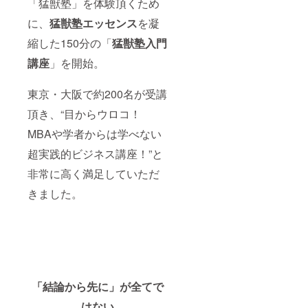
「猛獣塾」を体験頂くため
に、
猛獣塾エッセンス
を凝
縮した150分の「
猛獣塾入門
講座
」を開始。
東京・大阪で約200名が受講
頂き、“目からウロコ！
MBAや学者からは学べない
超実践的ビジネス講座！”と
非常に高く満足していただ
きました。
「結論から先に」が全てで
はない