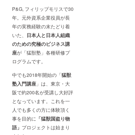
年成功させ
P&G, フィリップモリスで30
つつ“自販
機・コンビ
年。元外資系企業役員が長
ニエンスス
年の実務経験の末たどり着
トアへのビ
いた、
日本人と日本人組織
ジネス構造
変革”を徹底
のための究極のビジネス講
リード。部
座
が「猛獣塾」各種研修プ
門売上を
ログラムです。
2500億から
8000億へ急
中でも2018年開始の「
猛獣
成長させ
た。2015年
塾入門講座
」は、東京・大
IQOS新発売
阪で約200名が受講し大好評
成功を機
となっています。これを一
に、30年の
人でも多くの方に体験頂く
ビジネスマ
ン生活を勇
事を目的に
「猛獣国盗り物
退。
語」
プロジェクトは始まり