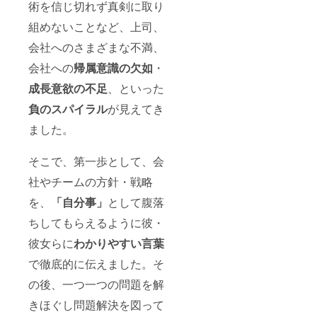
術を信じ切れず真剣に取り
組めないことなど、上司、
会社へのさまざまな不満、
会社への
帰属意識の欠如
・
成長意欲の不足
、といった
負のスパイラル
が見えてき
ました。
そこで、第一歩として、会
社やチームの方針・戦略
を、
「自分事」
として腹落
ちしてもらえるように彼・
彼女らに
わかりやすい言葉
で徹底的に伝えました。そ
の後、一つ一つの問題を解
きほぐし問題解決を図って