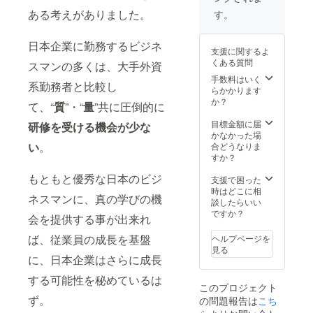
営業スタッ
程調整
させて
ある考えがありました。
す。
フの意識改
させて
いただ
革・ビジネ
いただ
きます
きます
※交通
日本企業に勤務するビジネ
ス構造改革
支援に関するよ
※交通
費、宿
に着手し、2
くある質問
スマンの多くは、大手外資
費、宿
泊費別
年連続のビ
泊費別
途かか
手数料はいく
系勤務者と比較し
途かか
ります
らかかります
ジネス倍増
ります
か？
て、“
質
”・“
量
”共に圧倒的に
を達成。300
（大
阪 在
名のチーム
目標金額に届
研修を受ける機会が少な
住）
かなかった場
で始まった
い
。
合どうなりま
各種改革
すか？
は、全国
もともと優秀な日本のビジ
支援で困った
2500名規模
時はどこに相
ネスマンに、真の学びの機
への改革に
談したらいい
ですか？
拡大しその
会を提供する事が出来れ
後の大成長
ば、従業員の成長を基盤
ヘルプページを
の基盤が作
見る
に、日本企業はさらに成長
られた。
する可能性を秘めているは
このプロジェクト
ず。
の問題報告は
こち