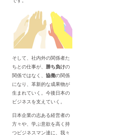
です。
ン＞各ポジ
ションの職
務職責明確
化＞業績評
価指標の策
定＞500名の
中途採用＞
1500名の統
合社員向け
そして、社内外の関係者た
各種トレー
ちとの仕事が、
勝ち負け
の
ニングプロ
関係ではなく、
協働
の関係
グラムの開
発＞年間50
になり、革新的な成果物が
回以上の研
生まれていく。今後日本の
修の実施
ビジネスを支えていく。
等、数々の
改革プロ
日本企業の志ある経営者の
ジェクトを
成功させ
方々や、学ぶ意欲を高く持
る。
つビジネスマン達に、我々