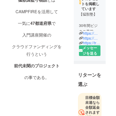
トを掲載し
ています
CAMPFIREを活用して
【猛獣塾】
一気に
47
都道府県
で
30年間ビジ
ネス最前線
https://mouju.jp/
入門講座開催の
で陣頭指揮
https://mouju.jp/seminar/
してきた元
https://triple-w.co.jp/?page_id=256
クラウドファンディングを
メッセー
外資系企業
ジを送る
行うという
取締役が、
欧米流vs日
前代未聞のプロジェクト
本式の思
考・行動の
リターンを
違いに悩み
の事である。
続け、遂に
選ぶ
たどり着い
た“MBAでは
目標金額
学べない”
未達なら
“目からウロ
全額返金
コ” “学者か
されます