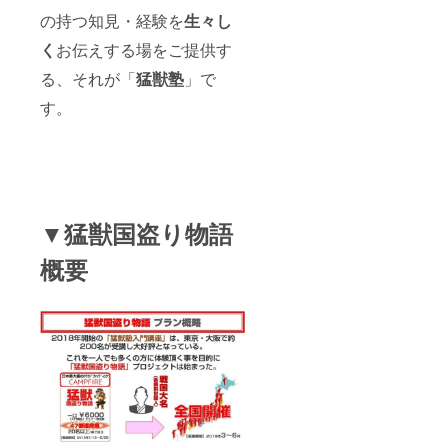
の持つ知見・経験を
生々し
2007年から
は、取締役
く
お伝えする場をご提供す
会メンバー
る、それが「
猛獣塾
」で
として、会
す。
社全体の経
営戦略策定
に携わる傍
ら、8年間の
長期にわた
り法人営業
▼猛獣国盗り物語
本部長とし
概要
て販売組織
を陣頭指
揮。IQOS世
界新発売に
向けて、業
界初となる
数々の斬新
なプロモー
ションを毎