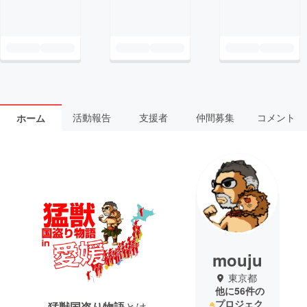
活動報告
支援者
仲間募集
コメント
ホーム
mouju
東京都
他に56件の
プロジェク
猛獣国盗り物語
とは