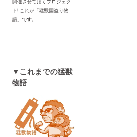
開催させて頂くプロジェク
ト!!これが「猛獣国盗り物
営業組織と
語」です。
いえども“数
字のプレッ
シャーなど
全く必要な
い！の信念
の元、
担当する組
織はビジネ
▼これまでの猛獣
スの成果の
みならず、
物語
従業員意識
調査でも常
にグローバ
ルNo1の結果
を出し続け
た。どのよ
うな立場に
なっても終