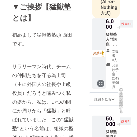
らは学べな
(All-or-
▼ご挨拶【猛獣塾
Nothing
い” 日本人の
方式)
為の“和魂洋
とは】
6,0
才”究極ビジ
残り30
00
ネス講座
円
初めまして猛獣塾塾頭 西田
猛獣塾
入門講
塾頭 西田浩
です。
座 １
史
名分
支援
参加権
者：
利 【日
0人
P&Gにて、
時】２
サラリーマン時代、チーム
お届
入社3か月で
０１９
け予
年６月
定：
の仲間たちを守る為上司
当時の店頭
２４日
2019
ディスプレ
年06
（主に外国人の社長や上級
(月)
こ
月
イ納入記録
【時
の
リ
役員）だろうと噛みつく私
間】１
タ
を塗り替
ー
９時～
ン
詳細を見る
の姿から、私は、いつの間
え、2年目か
を
２１時
選
択
３０分
らは法人営
す
にか周りから「
猛獣
」と呼
る
（受付
業実務の傍
50,
１８時
ばれていました。この
"
猛獣
ら、トレー
残り3
４５
000
円
分）
塾
"
という名前は、組織の檻
ナーとして
猛獣塾
【場
その知識・
国盗り