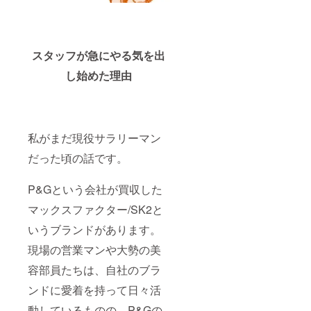
始一貫して
現場目線を
忘れず、
どのような
スタッフが急にやる気を出
相手に対し
し始めた理由
ても歯に衣
着せず発言
する姿に、
部下達から
私がまだ現役サラリーマン
は「猛獣」
だった頃の話です。
のあだ名を
頂戴し、そ
P&Gという会社が買収した
れがビジネ
ス引退後の
マックスファクター/SK2と
プロジェク
いうブランドがあります。
ト名にも
現場の営業マンや大勢の美
なってい
る。
容部員たちは、自社のブラ
ンドに愛着を持って日々活
次世代のビ
動しているものの、P&Gの