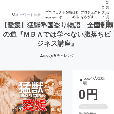
新
ロ
規
グ
会
プロジェクトを掲
はじ
プロジェクト
/
載するには
める
をさがす
イ
員
ン
登
【愛媛】猛獣塾国盗り物語 全国制覇
録
の道『ＭＢＡでは学べない腹落ちビ
ジネス講座』
人気のプロ
注目のリ
注目の新着プロ
募集終了が近いプ
もうすぐ公開
ジェクト
ターン
ジェクト
ロジェクト
されます
mouju
チャレンジ
アート・写真
音楽
現在の支援総
テクノロジー・ガジェット
ゲーム・サ
額
0
円
映像・映画
書籍・雑誌
0%
ビジネス・起業
チャレンジ
目標金額は