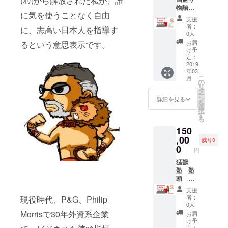
(ｵﾘ)から解放された私が、誰
所】松
物語を
スキルを社
山市内
に気を使うことなく自由
プロ
猛獣塾
内外に指
支援
デュー
Webコ
者：
に、志高い日本人を指導す
導。販売企
スして
ミュニ
0人
います
ティ/ビ
画マネー
お届
るという意思表示です。
CAMPF
ジネス
け予
ジャーとし
IRE公式
クラブ
定：
て日用品・
キュ
2019
説明
年03
レー
会 参
医薬品等の
こ
月
ター
加権利
の
様々なカテ
リ
大村和
開催は
タ
ー
彦 講演
ゴリー・ブ
翌日８
ン
詳細を見る
を
会を開
時～
選
ランドの販
択
催する
開催い
す
る
売戦略を立
権利
たしま
150
（日本
す ※日
案、パン
国内）
,00
程は、
残り3
パース、
通常講
都合に
0
円
ジョイ、
師料
より変
１０８
猛獣
更の可
VICS諸製品
０００
塾 塾
能性が
等の数々の
円をＣ
頭 西
ありま
ＡＭＰ
田浩史
新製品発売
す ※交
支援
ＦＩＲ
講演会
通費
者：
現役時代、P&G、Philip
を成功に導
Ｅ特別
を開催
は、ご
0人
く。
価格５
する権
負担お
Morrisで30年外資系企業
お届
０００
利（日
願いし
け予
０円
本国
定：