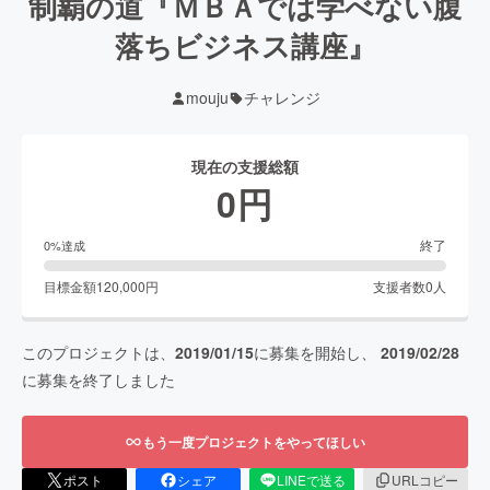
制覇の道『ＭＢＡでは学べない腹
落ちビジネス講座』
mouju
チャレンジ
現在の支援総額
0
円
終了
0
%達成
目標金額
120,000
円
支援者数
0
人
このプロジェクトは、
2019/01/15
に募集を開始し、
2019/02/28
に募集を終了しました
もう一度プロジェクトをやってほしい
ポスト
シェア
LINEで送る
URLコピー