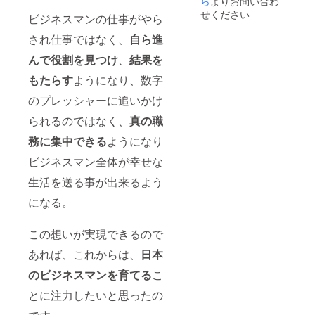
ら
よりお問い合わ
2001年に販
せください
ビジネスマンの仕事がやら
売組織開発
され仕事ではなく、
自ら進
及びチェン
ジマネジメ
んで役割を見つけ
、
結果を
ントの専門
もたらす
ようになり、数字
家として、
のプレッシャーに追いかけ
Philip Morris
株式会社に
られるのではなく、
真の職
招かれ、そ
務に集中できる
ようになり
の後の販売
ビジネスマン全体が幸せな
組織開発本
部長を含め
生活を送る事が出来るよう
足掛け5年
になる。
間、“マルボ
ロ返還・販
この想いが実現できるので
売組織買収
あれば、これからは、
日本
統合プロ
ジェクト”を
のビジネスマンを育てる
こ
リード。新
とに注力したいと思ったの
組織デザイ