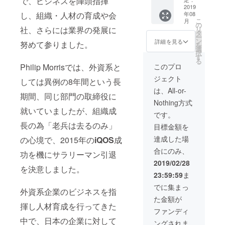
で、ビジネスを陣頭指揮
ます ※
【内
内） 通
2019
終了
し、組織・人材の育成や会
年08
本職はセー
容】 ク
常講師
後、場
こ
月
ラウド
料 ９
所等の
の
ルス＆マー
社、さらには業界の発展に
リ
ファン
０分４
詳細を
タ
ケティング
ー
ディン
８６，
メール
ン
詳細を見る
努めて参りました。
を
グとは
０００
ながら、組
にてご
選
択
クラウ
円を Ｃ
連絡い
す
織開発・人
る
ドファ
ＡＭＰ
たしま
Philip Morrisでは、外資系と
このプロ
材育成の達
ンディ
ＦＩＲ
す
ジェクト
ングの
Ｅ特別
しては異例の8年間という長
人として、
活用方
価格１
は、All-or-
様々な組織
期間、同じ部門の取締役に
法 中小
５００
Nothing方式
をリード。
企業に
００円
就いていましたが、組織成
おける
しか
マックス
です。
クラウ
も、１
長の為「老兵は去るのみ」
ファク
目標金額を
ドファ
２０分
ンディ
の講演
ター/SK2化
達成した場
の心境で、2015年の
iQOS
成
ング活
になり
粧品部門に
合にのみ、
用方
ます ※
功を機にサラリーマン引退
異動時に
法 etc.
公演時
2019/02/28
を決意しました。
※公演時
間１２
は、万年5番
23:59:59
ま
間１２
０分 ※
手メーカー
０分 ※
２０１
でに集まっ
外資系企業のビジネスを指
の意識が定
２０１
９年８
た金額が
９年３
月〜１
着していた
揮し人材育成を行ってきた
月〜１
１月に
ファンディ
美容部員・
２月に
て、日
中で、日本の企業に対して
ングされま
て、日
程調整