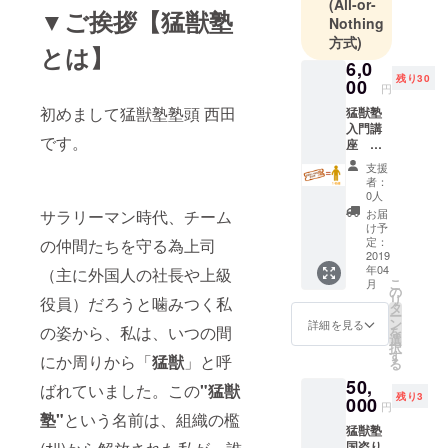
らは学べな
(All-or-
▼ご挨拶【猛獣塾
Nothing
い” 日本人の
方式)
為の“和魂洋
とは】
6,0
才”究極ビジ
残り30
00
ネス講座
円
初めまして猛獣塾塾頭 西田
猛獣塾
入門講
塾頭 西田浩
です。
座 １
史
名分
支援
参加権
者：
利 【日
0人
P&Gにて、
時】２
サラリーマン時代、チーム
お届
入社3か月で
０１９
け予
年４月
定：
の仲間たちを守る為上司
当時の店頭
１８日
2019
ディスプレ
年04
（主に外国人の社長や上級
(木)
こ
月
イ納入記録
【時
の
リ
役員）だろうと噛みつく私
間】１
タ
を塗り替
ー
９時～
ン
詳細を見る
の姿から、私は、いつの間
え、2年目か
を
２１時
選
択
３０分
らは法人営
す
にか周りから「
猛獣
」と呼
る
（受付
業実務の傍
50,
１８時
ばれていました。この
"
猛獣
ら、トレー
残り3
４５
000
円
分）
塾
"
という名前は、組織の檻
ナーとして
猛獣塾
【場
その知識・
国盗り