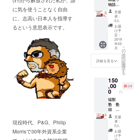
(ｵﾘ)から解放された私が、誰
所】大
物語を
スキルを社
分市内
に気を使うことなく自由
プロ
猛獣塾
内外に指
支援
デュー
Webコ
者：
に、志高い日本人を指導す
導。販売企
スして
ミュニ
0人
います
ティ/ビ
画マネー
お届
るという意思表示です。
CAMPF
ジネス
け予
ジャーとし
IRE公式
クラブ
定：
て日用品・
キュ
2019
説明
年03
レー
会 参
医薬品等の
こ
月
ター
加権利
の
様々なカテ
リ
大村和
開催は
タ
ー
彦 講演
ゴリー・ブ
翌日８
ン
詳細を見る
を
会を開
時～
選
ランドの販
択
催する
開催い
す
る
売戦略を立
権利
たしま
150
（日本
す ※日
案、パン
国内）
,00
程は、
残り3
パース、
通常講
都合に
0
円
ジョイ、
師料
より変
１０８
猛獣
更の可
VICS諸製品
０００
塾 塾
能性が
等の数々の
円をＣ
頭 西
ありま
ＡＭＰ
田浩史
新製品発売
す ※交
支援
ＦＩＲ
講演会
通費
者：
現役時代、P&G、Philip
を成功に導
Ｅ特別
を開催
は、ご
0人
く。
価格５
する権
負担お
Morrisで30年外資系企業
お届
０００
利（日
願いし
け予
０円
本国
定：