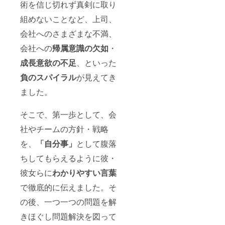
術を信じ切れず真剣に取り
組めないことなど、上司、
会社へのさまざまな不満、
会社への
帰属意識の欠如
・
成長意欲の不足
、といった
負のスパイラル
が見えてき
ました。
そこで、第一歩として、会
社やチームの方針・戦略
を、
「自分事」
として腹落
ちしてもらえるように彼・
彼女らに
わかりやすい言葉
で徹底的に伝えました。そ
の後、一つ一つの問題を解
きほぐし問題解決を図って