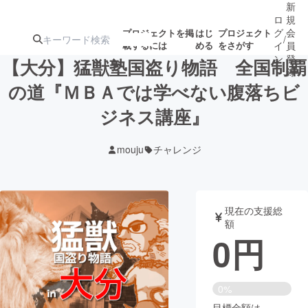
新
ロ
規
グ
会
プロジェクトを掲
はじ
プロジェクト
/
載するには
める
をさがす
イ
員
ン
登
【大分】猛獣塾国盗り物語 全国制覇
録
の道『ＭＢＡでは学べない腹落ちビ
ジネス講座』
人気のプロ
注目のリ
注目の新着プロ
募集終了が近いプ
もうすぐ公開
ジェクト
ターン
ジェクト
ロジェクト
されます
mouju
チャレンジ
アート・写真
音楽
現在の支援総
テクノロジー・ガジェット
ゲーム・サ
額
0
円
映像・映画
書籍・雑誌
0%
ビジネス・起業
チャレンジ
目標金額は