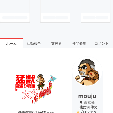
活動報告
支援者
仲間募集
コメント
ホーム
mouju
東京都
他に56件の
プロジェク
猛獣国盗り物語
とは