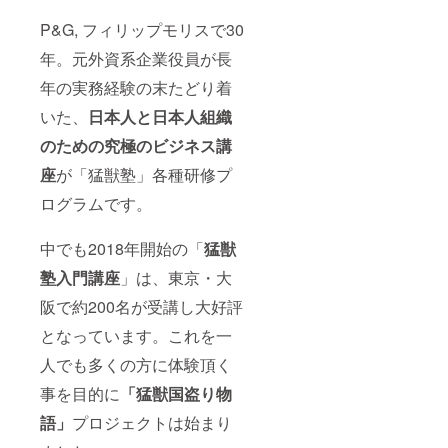
年成功させ
P&G, フィリップモリスで30
つつ“自販
機・コンビ
年。元外資系企業役員が長
ニエンスス
年の実務経験の末たどり着
トアへのビ
いた、
日本人と日本人組織
ジネス構造
変革”を徹底
のための究極のビジネス講
リード。部
座
が「猛獣塾」各種研修プ
門売上を
ログラムです。
2500億から
8000億へ急
中でも2018年開始の「
猛獣
成長させ
た。2015年
塾入門講座
」は、東京・大
IQOS新発売
阪で約200名が受講し大好評
成功を機
となっています。これを一
に、30年の
人でも多くの方に体験頂く
ビジネスマ
ン生活を勇
事を目的に
「猛獣国盗り物
退。
語」
プロジェクトは始まり