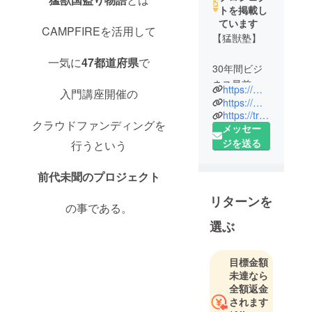
トを掲載し
ています
CAMPFIREを活用して
【猛獣塾】
一気に
47
都道府県
で
30年間ビジ
ネス最前線
https://mouju.jp/
入門講座開催の
で陣頭指揮
https://mouju.jp/seminar/
してきた元
https://triple-w.co.jp/?page_id=256
クラウドファンディングを
メッセー
外資系企業
ジを送る
行うという
取締役が、
欧米流vs日
前代未聞のプロジェクト
本式の思
考・行動の
リターンを
違いに悩み
の事である。
続け、遂に
選ぶ
たどり着い
た“MBAでは
目標金額
学べない”
未達なら
“目からウロ
全額返金
コ” “学者か
されます