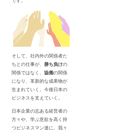
です。
ン＞各ポジ
ションの職
務職責明確
化＞業績評
価指標の策
定＞500名の
中途採用＞
1500名の統
合社員向け
そして、社内外の関係者た
各種トレー
ちとの仕事が、
勝ち負け
の
ニングプロ
関係ではなく、
協働
の関係
グラムの開
発＞年間50
になり、革新的な成果物が
回以上の研
生まれていく。今後日本の
修の実施
ビジネスを支えていく。
等、数々の
改革プロ
日本企業の志ある経営者の
ジェクトを
成功させ
方々や、学ぶ意欲を高く持
る。
つビジネスマン達に、我々