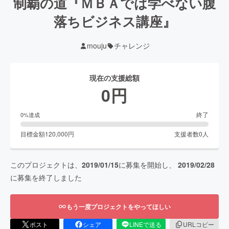
制覇の道『ＭＢＡでは学べない腹
落ちビジネス講座』
mouju
チャレンジ
現在の支援総額
0
円
終了
0
%達成
目標金額
120,000
円
支援者数
0
人
このプロジェクトは、
2019/01/15
に募集を開始し、
2019/02/28
に募集を終了しました
もう一度プロジェクトをやってほしい
ポスト
シェア
LINEで送る
URLコピー