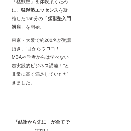
「猛獣塾」を体験頂くため
に、
猛獣塾エッセンス
を凝
縮した150分の「
猛獣塾入門
講座
」を開始。
東京・大阪で約200名が受講
頂き、“目からウロコ！
MBAや学者からは学べない
超実践的ビジネス講座！”と
非常に高く満足していただ
きました。
「結論から先に」が全てで
はない