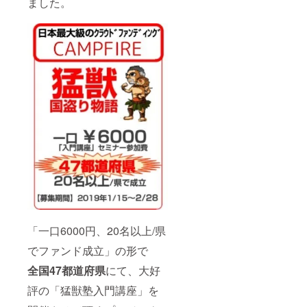
ました。
チームメン
バー全員が
①会社・部
門の方針・
戦略を腹落
ち理解し
②そこで果
たすべき自
身の役割を
しっかり認
識し、その
評価方法を
十分認識し
た上で
③それを実
行する為の
「一口6000円、20名以上/県
知識・スキ
でファンド成立」の形で
ル向上の機
全国47都道府県
にて、大好
会を十分に
評の「猛獣塾入門講座」を
与えられさ
えすれば