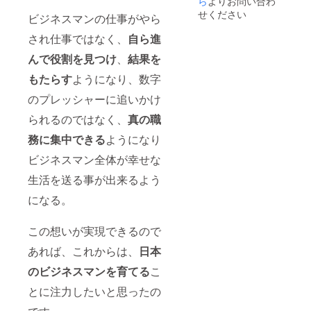
ら
よりお問い合わ
2001年に販
せください
ビジネスマンの仕事がやら
売組織開発
され仕事ではなく、
自ら進
及びチェン
ジマネジメ
んで役割を見つけ
、
結果を
ントの専門
もたらす
ようになり、数字
家として、
のプレッシャーに追いかけ
Philip Morris
株式会社に
られるのではなく、
真の職
招かれ、そ
務に集中できる
ようになり
の後の販売
ビジネスマン全体が幸せな
組織開発本
部長を含め
生活を送る事が出来るよう
足掛け5年
になる。
間、“マルボ
ロ返還・販
この想いが実現できるので
売組織買収
あれば、これからは、
日本
統合プロ
ジェクト”を
のビジネスマンを育てる
こ
リード。新
とに注力したいと思ったの
組織デザイ