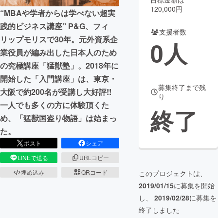
120,000円
“MBAや学者からは学べない超実
まちづくり・地域活性化
践的ビジネス講座” P&G、フィ
支援者数
リップモリスで30年。元外資系企
0
人
CAMPFIRE for Social Good
CAMPFIRE Creation
業役員が編み出した​日本人のため
CAMPFIREふるさと納税
machi-ya
コミュニティ
の究極講座「猛獣塾」。​ 2018年に
開始した「入門講座」は、東京・
募集終了まで残
大阪で約200名が受講し大好評!!
り
一人でも多くの方に体験頂くた
終了
め、「猛獣国盗り物語」は始まっ
た。
ポスト
シェア
LINEで送る
URLコピー
埋め込み
QRコード
このプロジェクトは、
2019/01/15
に募集を開始
し、
2019/02/28
に募集を
終了しました