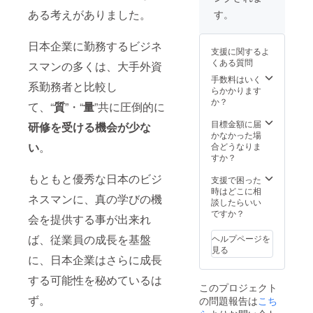
営業スタッ
程調整
させて
ある考えがありました。
す。
フの意識改
させて
いただ
革・ビジネ
いただ
きます
きます
※交通
日本企業に勤務するビジネ
ス構造改革
支援に関するよ
※交通
費、宿
に着手し、2
くある質問
スマンの多くは、大手外資
費、宿
泊費別
年連続のビ
泊費別
途かか
手数料はいく
系勤務者と比較し
途かか
ります
らかかります
ジネス倍増
ります
か？
て、“
質
”・“
量
”共に圧倒的に
を達成。300
（大
阪 在
名のチーム
目標金額に届
研修を受ける機会が少な
住）
かなかった場
で始まった
い
。
合どうなりま
各種改革
すか？
は、全国
もともと優秀な日本のビジ
支援で困った
2500名規模
時はどこに相
ネスマンに、真の学びの機
への改革に
談したらいい
ですか？
拡大しその
会を提供する事が出来れ
後の大成長
ば、従業員の成長を基盤
ヘルプページを
の基盤が作
見る
に、日本企業はさらに成長
られた。
する可能性を秘めているは
このプロジェクト
ず。
の問題報告は
こち