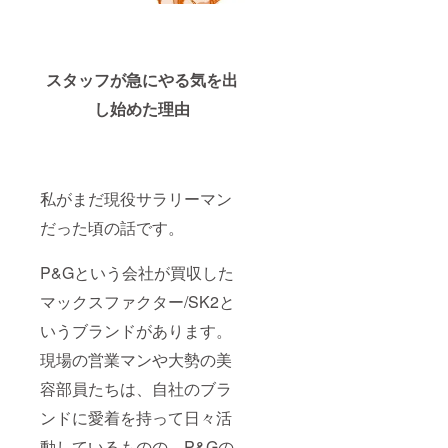
始一貫して
現場目線を
忘れず、
どのような
スタッフが急にやる気を出
相手に対し
し始めた理由
ても歯に衣
着せず発言
する姿に、
部下達から
私がまだ現役サラリーマン
は「猛獣」
だった頃の話です。
のあだ名を
頂戴し、そ
P&Gという会社が買収した
れがビジネ
ス引退後の
マックスファクター/SK2と
プロジェク
いうブランドがあります。
ト名にも
現場の営業マンや大勢の美
なってい
る。
容部員たちは、自社のブラ
ンドに愛着を持って日々活
次世代のビ
動しているものの、P&Gの