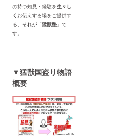
の持つ知見・経験を
生々し
2007年から
は、取締役
く
お伝えする場をご提供す
会メンバー
る、それが「
猛獣塾
」で
として、会
す。
社全体の経
営戦略策定
に携わる傍
ら、8年間の
長期にわた
り法人営業
▼猛獣国盗り物語
本部長とし
概要
て販売組織
を陣頭指
揮。IQOS世
界新発売に
向けて、業
界初となる
数々の斬新
なプロモー
ションを毎