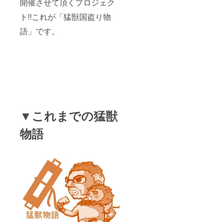
開催させて頂くプロジェク
ト!!これが「猛獣国盗り物
営業組織と
語」です。
いえども“数
字のプレッ
シャーなど
全く必要な
い！の信念
の元、
担当する組
織はビジネ
▼これまでの猛獣
スの成果の
みならず、
物語
従業員意識
調査でも常
にグローバ
ルNo1の結果
を出し続け
た。どのよ
うな立場に
なっても終