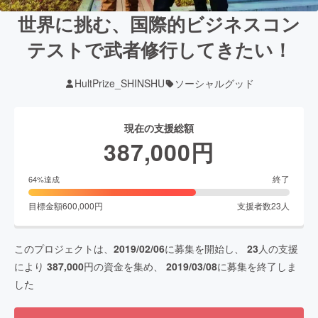
世界に挑む、国際的ビジネスコン
テストで武者修行してきたい！
HultPrize_SHINSHU
ソーシャルグッド
現在の支援総額
387,000
円
終了
64
%達成
目標金額
600,000
円
支援者数
23
人
このプロジェクトは、
2019/02/06
に募集を開始し、
23
人の支援
により
387,000
円の資金を集め、
2019/03/08
に募集を終了しま
した