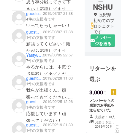
思う存分戦ってきて下
NSHU
さい！応援してます。
guestc03150d7bd
2019/03/07 21:38
長野県
4件
の支援者です
初めてのプ
いってらっしゃーい！
ロジェクト
です
guest63e7a3c6b2
2019/03/07 17:38
メッセー
1件
の支援者です
頑張ってください！陰
ジを送る
ながら応援してます。
Yasty884
2019/03/05 22:57
世界に立ち向かってく
7件
の支援者です
ださい！
やるからには、本気で
リターンを
成果残して来てくださ
選ぶ
guestcf9e9ebccd
2019/02/28 11:03
いね。
1件
の支援者です
プレゼンもしっかり準
我らが土橋くん。頑
3,000
円
備して、内容もつめら
張ってきてください。
メンバーからの
guest49daf44d08
2019/02/25 12:26
れるだけつめて！応援
みんなが楽しい英語教
感謝のお手紙を
1件
の支援者です
しています！頑張って
送らせていただ
育に向けて！
応援しています！頑
きます！
ください！
支援者：13人
張ってください！
お届け予定：
guest4048b331d1
2019/02/19 21:30
こ
2019年05月
の
1件
の支援者です
リ