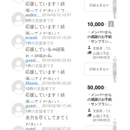
タ
ー
応援しています！頑
ン
詳細を見る
を
選
張ってください！フ
択
す
walkingthrough
2019/02/12 13:57
る
レー、フレー、頑張
5件
の支援者です
10,000
れ！
円
応援しています！頑
・メンバーから
張ってください！
の感謝のお手紙
knaoki
2019/02/10 15:20
・サンフランシ
1件
の支援者です
スコでの活動記
支援者：7人
応援している📣頑張
録のアルバムを
お届け予定：
送らせていただ
れ！頑張れ👍
こ
2019年05月
の
きます！
guest22cebeca12
2019/02/09 23:24
リ
タ
1件
の支援者です
ー
ン
詳細を見る
を
応援しています！頑
選
択
す
張ってください！
る
Masashi Morimoto
2019/02/08 22:02
50,000
円
12件
の支援者です
応援しています！頑
・メンバーから
の感謝のお手紙
張ってください！
・サンフランシ
guest3d9da65fe2
2019/02/08 17:46
スコでの活動記
支援者：1人
1件
の支援者です
録のアルバム ・
お届け予定：
全力を尽くしてきてく
プレゼン動画を
こ
2019年05月
の
送らせていただ
ださい！
リ
タ
きます！
guestd25ce74ee6
2019/02/08 07:21
ー