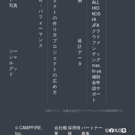
ェ
例
ALL
写真
・
ク
HIO
パ
ト
KOS
フ
の
HI
ォ
作
JFA
ー
り
クラ
マ
方
ウド
ン
プ
統
ファ
ス
ロ
計
ン
ソー
ジ
デ
ディ
シャ
ェ
ー
ング
ル
ク
タ
mac
グッ
ト
hi-ya
ド
の
補助
広
金申
め
請サ
方
ポー
ト
「QRコード」は株式会社デンソーウェーブの登録商標です。
© CAMPFIRE,
会社概
採用情
パートナー
Inc.
要
報
募集