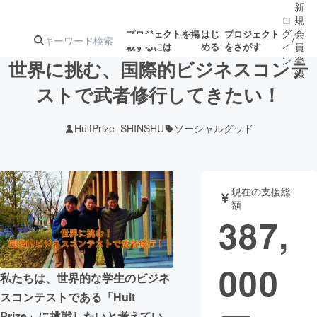
新
ロ
規
グ
会
プロジェクトを掲
はじ
プロジェクト
/
載するには
める
をさがす
イ
員
ン
登
世界に挑む、国際的ビジネスコンテ
録
ストで武者修行してきたい！
人気のプロ
注目のリ
注目の新着プロ
募集終了が近いプ
もうすぐ公開
HultPrize_SHINSHU
ソーシャルグッド
ジェクト
ターン
ジェクト
ロジェクト
されます
アート・写真
音楽
現在の支援総
額
387,
テクノロジー・ガジェット
ゲーム・サ
000
映像・映画
書籍・雑誌
私たちは、世界的な学生のビジネ
スコンテストである「Hult
ビジネス・起業
チャレンジ
Prize」に挑戦したいと考えてい