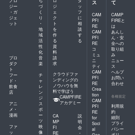
ノロ
ち
ロ
タ
ス
て
ジー
づ
ジ
ッ
・ガ
く
ェ
フ
CAM
CAMP
ジェ
り
ク
に
PFI
FIREと
ット
・
ト
相
RE
は
地
を
談
CAM
あんし
域
作
す
PFI
ん・安
活
る
る
RE
全への
性
資
コ
取り組
化
料
ミュ
み
プロ
音
請
ニ
ニュー
ダク
楽
求
ティ
ス
ト
CAM
ヘルプ
クラウドファ
フー
チ
PFI
お問い
ンディングの
ド・
ャ
RE
合わせ
ノウハウを無
飲食
レ
Crea
料で学ぼう
店
ン
tion
各種規定
CAMPFIRE
ジ
CAM
アカデミー
アニ
ス
利用規
PFI
メ・
ポ
約
RE
漫画
ー
CA
説
細則
for
ツ
MP
明
プライ
Soci
ファ
映
FI
会
バシー
al
ッ
像
RE
・
ポリ
Goo