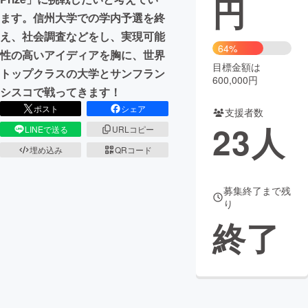
円
ます。信州大学での学内予選を終
まちづくり・地域活性化
え、社会調査などをし、実現可能
64%
性の高いアイディアを胸に、世界
目標金額は
CAMPFIRE for Social Good
CAMPFIRE Creation
トップクラスの大学とサンフラン
600,000円
CAMPFIREふるさと納税
machi-ya
コミュニティ
シスコで戦ってきます！
ポスト
シェア
支援者数
23
人
LINEで送る
URLコピー
埋め込み
QRコード
募集終了まで残
り
終了