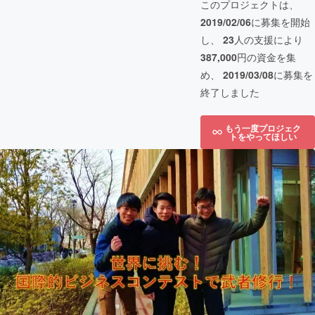
このプロジェクトは、
2019/02/06
に募集を開始
し、
23
人の支援により
387,000
円の資金を集
め、
2019/03/08
に募集を
終了しました
もう一度プロジェク
トをやってほしい