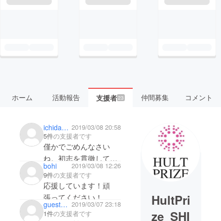
ホーム
活動報告
仲間募集
コメント
支援者
23
ichida_kaki
2019/03/08 20:58
5件
の支援者です
僅かでごめんなさい
ね。初志を貫徹してく
bohi
2019/03/08 12:26
ださい応援していま
9件
の支援者です
す！頑張ってくださ
応援しています！頑
い！
HultPri
張ってください！
guestb91d81d600
2019/03/07 23:18
ze_SHI
1件
の支援者です