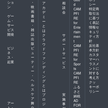
ショ
・
ア
相
シー
d
ン
映
カ
談
特定商
CAM
画
デ
会
取引法
PFI
ゲー
書
ミ
に基づ
RE
ム・
籍
ー
く表記
for
サー
・
と
情報セ
Ente
ビス
雑
は
キュリ
rtain
開発
誌
ク
サ
ティ方
men
出
ラ
ポ
針
t
版
ウ
ー
反社基
CAM
ビジ
ビ
ド
ト
本方針
PFI
ネ
ュ
フ
サ
カスタ
RE
ス・
ー
ァ
ー
マーハ
for
起業
テ
ン
ビ
ラスメ
Spor
ィ
デ
ス
ントに
ts
ー
ィ
対する
CAM
・
ン
考え方
PFI
ヘ
グ
クッ
RE
ル
と
キーポ
ふる
ス
は
リシー
さと
ケ
プ
実
納税
ア
ロ
施
AD
アー
舞
ジ
事
FOR
ト・
台