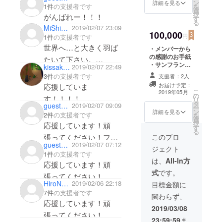
ン
詳細を見る
1件
の支援者です
を
選
択
がんばれー！！！
す
る
MiShiRo126
2019/02/07 23:09
100,000
円
1件
の支援者です
世界へ…と大きく羽ば
・メンバーから
の感謝のお手紙
たいて下さい。
・サンフランシ
kissako_mt
2019/02/07 22:49
生まれたときから知っ
スコでの活動記
3件
の支援者です
支援者：2人
録のアルバム ・
ている健ちゃんが 友と
お届け予定：
応援していま
プレゼン動画 ・
こ
2019年05月
頑張るのならば、少し
の
私達4人から感謝
す！！！！
リ
タ
のビデオレター
guestb37bae23e1
2019/02/07 09:09
ですが、応援します！
ー
ン
を送らせていた
詳細を見る
2件
の支援者です
を
皆で力を合わせて頑
選
だきます！
択
応援しています！頑
す
張ってください！
る
このプロ
張ってください！ファ
guest7f0d86ea4e
2019/02/07 07:12
ジェクト
イト!
1件
の支援者です
は、
All-In方
応援しています！頑
式
です。
張ってください！
HiroNakanishi
2019/02/06 22:18
目標金額に
7件
の支援者です
関わらず、
応援しています！頑
2019/03/08
張ってください！
23:59:59
ま