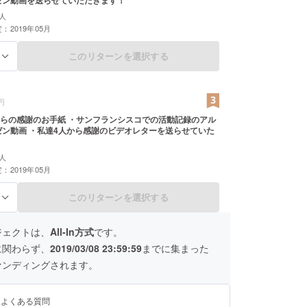
人
：2019年05月
このリターンを選択する
る
円
らの感謝のお手紙 ・サンフランシスコでの活動記録のアル
ゼン動画 ・私達4人から感謝のビデオレターを送らせていた
人
：2019年05月
このリターンを選択する
る
ジェクトは、
All-In方式
です。
に関わらず、
2019/03/08 23:59:59
までに集まった
ァンディングされます。
るよくある質問