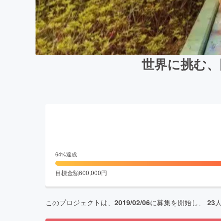
世界に挑む、
64
%達成
目標金額
600,000
円
このプロジェクトは、
2019/02/06
に募集を開始し、
23