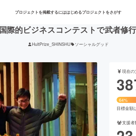
プロジェクトを掲載するには
はじめる
プロジェクトをさがす
国際的ビジネスコンテストで武者修
HultPrize_SHINSHU
ソーシャルグッド
注目のリターン
注目の新着プロジェクト
募集終了が近いプロジェクト
も
現在の
音楽
舞台・パフォーマンス
38
ゲーム・サービス開発
フード・飲食店
64%
書籍・雑誌出版
アニメ・漫画
目標金額は6
支援者
チャレンジ
ビューティー・ヘルスケ
23