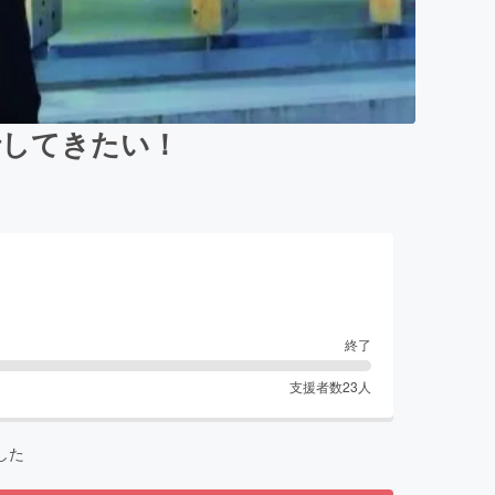
行してきたい！
終了
支援者数
23
人
した