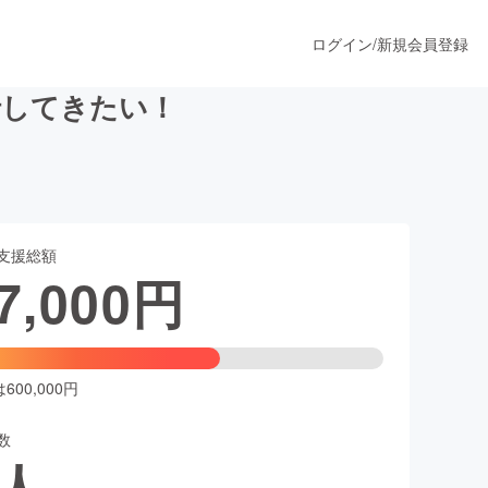
ログイン
/
新規会員登録
行してきたい！
うすぐ公開されます
支援総額
プロダクト
7,000
円
ファッション
スポーツ
00,000円
数
ア
ソーシャルグッド
人