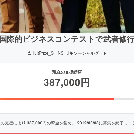
国際的ビジネスコンテストで武者修
HultPrize_SHINSHU
ソーシャルグッド
現在の支援総額
387,000
円
人の支援により
387,000
円の資金を集め、
2019/03/08
に募集を終了しま