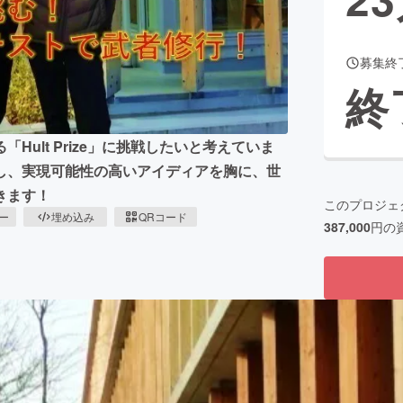
募集終
CAMPFIRE for Social Good
CAMPFIRE Creation
終
CAMPFIREふるさと納税
machi-ya
コミュニティ
ult Prize」に挑戦したいと考えていま
し、実現可能性の高いアイディアを胸に、世
きます！
このプロジェ
ピー
埋め込み
QRコード
387,000
円の