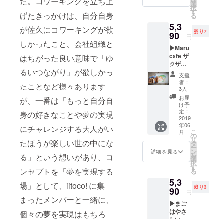
た。コワーキングを立ち上
ラボブ
ミュニ
選
農園の
択
ランド
ティ農
す
様子と
げたきっかけは、自分自身
る
の
園が主
とも
5,3
【cocoi
催する
に、ク
が佐久にコワーキングが欲
残り7
ro】さ
90
イベン
ラウド
円
んの、
トに振
しかったこと、会社組織と
ファン
▶Maru
革で
替でご
ディン
cafe ザ
作った
はちがった良い意味で「ゆ
参加い
グへの
クザク
花と、
ただけ
お礼
るいつながり」が欲しかっ
クッ
ガラス
ます。
メール
支援
キー＆
を組み
を心を
者：
たことなど様々あります
ボーロ
合わせ
3人
込めて
セッ
たアク
お送り
お届
が、一番は「もっと自分自
ト +お
セサ
け予
しま
礼メー
リーで
定：
す。
身の好きなことや夢の実現
ル◀ 佐
2019
す。ガ
（2019
年06
久市平
ラスと
にチャレンジする大人がい
年7月～
こ
月
賀の
革は１
の
8月ころ
リ
Maru
たほうが楽しい世の中にな
つ１つ
タ
の予
ー
Cafe。
形も色
ン
詳細を見る
定）
を
る」という想いがあり、コ
地産地
も異な
選
択
消に力
るので
す
ンセプトを「夢を実現する
る
を入
only
5,3
れ、地
oneなア
場」として、iitoco!!に集
残り3
域の生
90
クセサ
円
産者か
リーで
まったメンバーと一緒に、
▶まご
ら野菜
す。 ※
はやさ
や穀
個々の夢を実現はもちろ
花の色
しいな