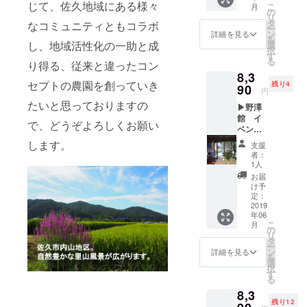
キーと
す。 鹿
じて、佐久地域にある様々
こ
月
久市内
クス方
の
ボーロ
革はそ
リ
山地
法、酵
タ
セット
なコミュニティともコラボ
の革質
ー
区。 自
素ドリ
ン
をつ
詳細を見る
から高
を
然豊か
ンク
し、地域活性化の一助と成
選
くって
級革と
択
で、
ファス
す
いただ
されて
る
り得る、従来と違ったコン
様々な
ティン
きまし
おり、
8,3
特産品
グの仕
た。 ま
柔らか
セプトの農園を創っていき
残り4
があり
90
方など
た、コ
さと、
円
ます。
が学べ
ミュニ
しっと
たいと思っておりますの
▶野澤
今回
ます。
ティ農
りとし
館 イ
は、 ・
「腸内
園の活
た手触
で、どうぞよろしくお願い
ベント
初谷温
環境改
動が始
りが特
利用3時
泉日帰
善」
します。
まった
徴で
支援
間券
り入浴
「美
ころの
者：
す。 ●
+お礼
券2枚
容」
1人
農園の
ガラス
メール
・コス
「健
様子と
お届
につい
◀ 佐久
モス蕎
康」に
け予
とも
て
市野
麦 の
定：
興味あ
に、ク
「フュ
沢、大
2019
セット
る方は
ラウド
ージン
年06
正14年
でお送
ぜひ。
ファン
グ」と
こ
月
創業の
りしま
の
※現在
ディン
いう技
リ
野澤
す。 ま
タ
のとこ
グへの
法で、
ー
館。 旅
た、コ
ン
ろ6月3
詳細を見る
お礼
お好み
を
館では
ミュニ
選
日に開
メール
のガラ
択
ありま
ティ農
す
催の予
を心を
スを重
る
すが、
園の活
定。 ま
込めて
ねて溶
8,3
イベン
動が始
た、コ
お送り
かした
残り12
ト会場
まった
ミュニ