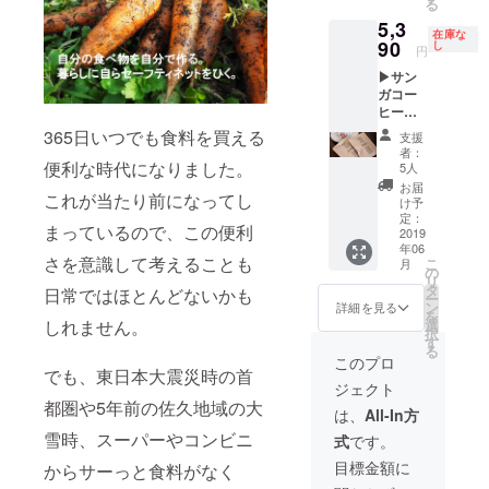
る
い、つ
よりイ
もお勧
5,3
ながり
ベント
めで
在庫な
自然農
90
が中止
し
す。 ま
円
園で1，
になっ
た、コ
▶サン
2を争う
たり、
ミュニ
ガコー
人気商
変更に
ティ農
ヒー
品のト
なる可
園の活
「うち
ウモロ
能性が
365日いつでも食料を買える
動が始
支援
やまコ
コシ
ござい
まった
者：
ミュニ
と、そ
便利な時代になりました。
ますの
5人
ころの
ティ農
の時期
で、予
農園の
お届
これが当たり前になってし
園」オ
採れた
めご了
け予
様子と
リジナ
野菜の
定：
承くだ
とも
まっているので、この便利
ルブレ
2019
セット
さい。
に、ク
年06
ンド
です。
6月 1日
ラウド
さを意識して考えることも
こ
月
+お礼
トウモ
の
(土) 田
ファン
リ
メール
ロコシ
タ
植え体
ディン
日常ではほとんどないかも
ー
◀ しっ
1.5キロ
ン
験＆稲
詳細を見る
グへの
を
かりと
とその
選
しれません。
の管理
お礼
択
した豆
季節の
す
方法を
メール
る
をきち
野菜数
学ぶ 6
このプロ
を心を
んと焙
でも、東日本大震災時の首
品を予
月 8日
込めて
ジェクト
煎し、
定して
(土) my
お送り
都圏や5年前の佐久地域の大
新鮮な
いま
信州味
は、
All-In方
しま
うちに
す。
噌を作
す。
雪時、スーパーやコンビニ
式
です。
挽くサ
2019年
ろう～
（2019
ンガ
7月下旬
大豆の
目標金額に
年7月～
からサーっと食料がなく
コー
～8月こ
種まき
8月ころ