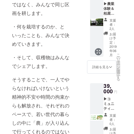
ファン
▶農業
ではなく、みんなで同じ区
12chデ
ぺース
ディン
体験＆
ジタル
も併せ
グへの
画を耕します。
柏屋旅
ミキ
て利用
お礼
館個室4
サー ・
してい
メール
支援
名1泊券
ワイヤ
ただけ
を心を
者：
・何を栽培するのか、と
（また
レスマ
ます。
2人
込めて
はドミ
イク×2
お送り
お届
いったことも、みんなで決
トリー1
・パ
け予
しま
名4泊）
ワード
定：
めていきます。
す。
+お礼
2019
スピー
（2019
年06
メール
カー×2
年7月～
こ
月
◀ 佐久
・そして、収穫物はみんな
・業務
の
8月ころ
リ
市中
用CDプ
タ
の予
ー
でシェアします。
込、
レー
ン
詳細を見る
定）
を
シェア
ヤー ・
選
択
ハウス
オペ
す
る
そうすることで、一人でや
+ゲスト
レー
39,
ハウス
ター1人
らなければいけないという
柏屋旅
000
円
館の個
精神的不安や時間の拘束か
▶コ
室4名1
ミュニ
泊利用
らも解放され、それぞれの
ティ農
とコ
園+つな
ペースで、若い世代の暮ら
ミュニ
支援
がり自
ティ農
者：
しの中に「農」が入り込ん
然農園
園での
0人
のイベ
農体験
お届
で行ってくれるのではない
ント通
セット
け予