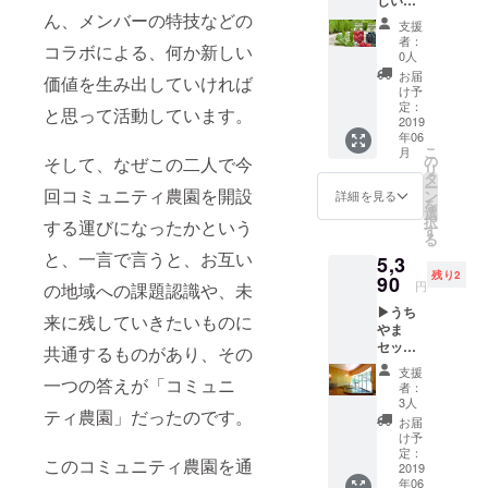
物、果
は黒、
本舗
ん、メンバーの特技などの
実を直
ガラス
支援
ファス
接仕入
は白の
者：
コラボによる、何か新しい
ティン
れ、素
ベース
0人
グ講
材の味
で模様
お届
価値を生み出していければ
座 +お
が生き
は選べ
け予
礼メー
るよう
定：
ませ
と思って活動しています。
ル◀ ま
2019
シンプ
ん。で
年06
ごはや
ルに、
きてか
こ
月
さしい
そして
の
らのお
そして、なぜこの二人で今
リ
な本舗
お客様
タ
楽しみ
ー
さんに
回コミュニティ農園を開設
の健康
ン
です。
詳細を見る
を
よる、
を考え
選
※イアリ
択
する運びになったかという
ファス
た料理
す
ングま
る
ティン
を提供
たはピ
と、一言で言うと、お互い
5,3
グ講
してい
アスを
残り2
座。 普
90
ます。
選択で
円
の地域への課題認識や、未
段の食
今回
きま
▶うち
事が体
は、つ
す。 ●
来に残していきたいものに
やま
に与え
ながり
革花に
セッ
る影響
自然農
共通するものがあり、その
ついて
ト +お
やなぜ
園の米
小海町
支援
礼メー
一つの答えが「コミュニ
ファス
粉も材
の鹿革
者：
ル◀ コ
ティン
料とし
3人
で可愛
ティ農園」だったのです。
ミュニ
グが必
て使っ
いお花
お届
ティ農
要なの
ていた
け予
をつ
園開設
か、食
定：
だき、
くって
このコミュニティ農園を通
地であ
2019
事での
クッ
いま
年06
る、佐
デトッ