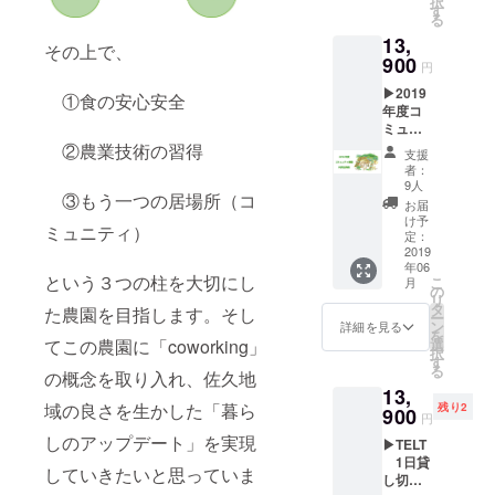
択
ベント
だいた
す
農園の
込めて
る
などご
皆様に
様子と
お送り
13,
友人や
限定
とも
しま
その上で、
ご家
900
で、
に、ク
す。
円
族、会
2019年
ラウド
（2019
▶2019
社の皆
度中、
①食の安心安全
ファン
年7月～
年度コ
様等で
「特別
ディン
8月ころ
ミュニ
開催で
なお知
グへの
の予
ティ農
きま
②農業技術の習得
らせや
お礼
定）
支援
園会員
す。 イ
ご案
メール
者：
権◀ コ
ベント
内」を
9人
を心を
③もう一つの居場所（コ
ミュニ
等の内
させて
込めて
お届
ティ農
容につ
いただ
け予
お送り
ミュニティ）
園での
きまし
定：
きま
しま
農作
2019
ては、
す。
す。
年06
は、基
ぜひ一
（2019
という３つの柱を大切にし
こ
月
本的に
緒に企
の
年7月～
リ
は会員
画させ
タ
8月ころ
た農園を目指します。そし
ー
制で行
いただ
ン
詳細を見る
の予
を
いま
ければ
選
てこの農園に「coworking」
定）
択
す。
と思い
す
る
2019年
の概念を取り入れ、佐久地
ます。
13,
度（～
※コミュ
域の良さを生かした「暮ら
残り2
2020年
900
ニティ
円
3月）の
農園の
しのアップデート」を実現
▶TELT
利用会
設備や
1日貸
員権で
備品は
していきたいと思っていま
し切り
す。 会
料金に