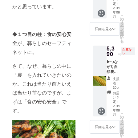
年参加
です。
定：
かと思っています。
券◀ う
2019
※1名で4
年06
ちやま
泊、2名
こ
月
コミュ
で2泊の
の
リ
ニティ
様にご
タ
ー
農園と
利用い
ン
詳細を見る
を
つなが
ただい
◆
１つ目の柱
：
食の安心安
選
択
り自然
てもか
す
る
全
が、暮らしのセーフティ
農園
まいま
5,3
2019年
せん。
在庫な
ネットに。
度
90
コミュ
し
円
（2019
ニティ
▶つな
年6月～
農園で
さて、なぜ、暮らしの中に
がり自
2020年
農体験
然農
3月）イ
をした
「農」を入れていきたいの
園 ト
ベント
後は、
支援
ウモロ
への通
柏屋旅
か。これは当たり前といえ
者：
コシ＆
年参加
館で交
20人
野菜
券で
ば当たり前なのですが、ま
流しま
お届
セッ
す。
しょ
け予
ずは「食の安心安全」で
ト +お
※2019
定：
う。 コ
礼メー
2019
年4月現
ミュニ
す。
年08
ル◀
在で予
ティ農
こ
月
糖度18
定して
の
園のイ
リ
度以
いるイ
タ
ベント
ー
上！メ
ベント
ン
に合わ
詳細を見る
を
ロンよ
です。
選
せての
択
りも甘
状況に
す
ご利用