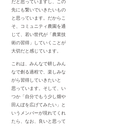
だと思っていますし、この
穫体験
10月12
先にも繋いでいきたいもの
日(土)
夜の畑
と思っています。だからこ
で星空
そ、コミュニティ農園を通
BBQ 11
月 2日
じて、若い世代が「農業技
(土) my
信州味
術の習得」していくことが
噌を作
ろう～
大切だと感じています。
収穫・
脱穀～
これは、みんなで耕しみん
なで創る過程で、楽しみな
がら習得していきたいと
思っています。そして、い
つか「自分でもう少し畑や
田んぼを広げてみたい」と
いうメンバーが現れてくれ
たら、なお、良いと思って