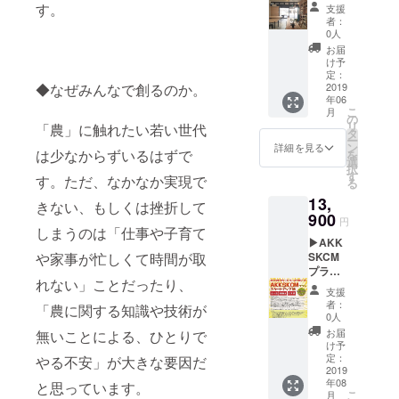
券 +
員権の
含まれ
す。
支援
お礼
中に
ます。
者：
メール
は、道
※コミュ
0人
◀ 佐久
具の利
ニティ
お届
市中込
用、肥
農園で
け予
TELT。
料や種
定：
栽培し
コミュ
2019
◆なぜみんなで創るのか。
苗・農
ている
年06
ニティ
業資
農産物
こ
月
スペー
材、収
の
につい
リ
「農」に触れたい若い世代
スを1日
穫物の
タ
ては応
ー
貸し切
シェ
ン
相談。
詳細を見る
は少なからずいるはずで
を
りイベ
ア、イ
選
択
ントが
ベント
す
す。ただ、なかなか実現で
る
できる
会員価
13,
権利で
格参加
きない、もしくは挫折して
す。お
900
権、コ
円
いしい
しまうのは「仕事や子育て
ミュニ
▶AKK
コー
ティ農
SKCM
や家事が忙しくて時間が取
ヒーに
園敷地
プラ
本、そ
の利用
れない」ことだったり、
ン・ス
して、
などが
支援
タート
センス
含まれ
者：
「農に関する知識や技術が
アップ
の良い
ます。
0人
塾参加
家具。
お届
無いことによる、ひとりで
権◀ コ
とても
け予
ワーキ
おしゃ
定：
やる不安」が大きな要因だ
ング
2019
れな空
年08
iitoco!!
と思っています。
間で
こ
月
で今後