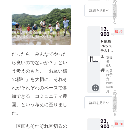
す。 ※
の
リ
実施す
イベン
タ
ー
る、
ト内容
ン
詳細を見る
を
「自分
につき
選
択
の好き
まして
す
る
なこと
は、事
13,
で月3か
前に
残り3
ら15万
900
TELT
円
円収入
オー
▶簡易
を増や
ナーと
PAシス
すこ
打ち合
テム1日
と」を
わせを
だったら「みんなでやった
レンタ
目標に
お願い
支援
ル +お
した、
してお
者：
ら良いのでないか？」とい
礼メー
スター
りま
0人
ル◀ 簡
トアッ
う考えのもと、「お互い様
す。 ま
お届
易PAシ
プ塾へ
た、コ
け予
ステム
の精神」を大切に、それぞ
の参加
定：
ミュニ
の1日レ
2019
券で
ティ農
れがそれぞれのペースで参
年06
ンタル
す。開
園の活
こ
月
です。
催期間
の
動が始
加できる「コミュニティ農
リ
※こちら
中（約2
タ
まった
ー
のリ
か月）
ン
ころの
詳細を見る
園」という考えに至りまし
を
ターン
はコ
選
農園の
択
は長野
ワーキ
す
様子と
た。
る
県東信
ング
とも
23,
地域限
iitoco!!
に、ク
残り8
定で
900
・区画もそれぞれ区切るの
のフ
ラウド
円
す。 ・
リース