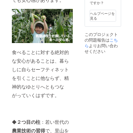
ラウド
8月ころ
ですか？
の里山
ファン
の予
探険 7
ディン
定）
月 6日
ヘルプページを
グへの
(土) 里
見る
お礼
山の生
メール
き物
を心を
見っ
このプロジェクト
込めて
け！と
の問題報告は
こち
お送り
プチ収
しま
ら
よりお問い合わ
穫体験
す。
7月 6日
せください
食べることに対する絶対的
（2019
(土) 天
年7月～
然の蛍
な安心があることは、暮ら
8月ころ
を見に
の予
しに自らセーフティネット
行こ
定）
う。夜
を引くことに他ならず、精
の里山
探険 7
神的なゆとりへともつな
月13日
(土)
がっていくはずです。
ジャガ
イモ掘
り体験
＆炭素
循環農
◆
２つ目の柱
：若い世代の
法勉強
会 7月
農業技術の習得
で、里山を
13日