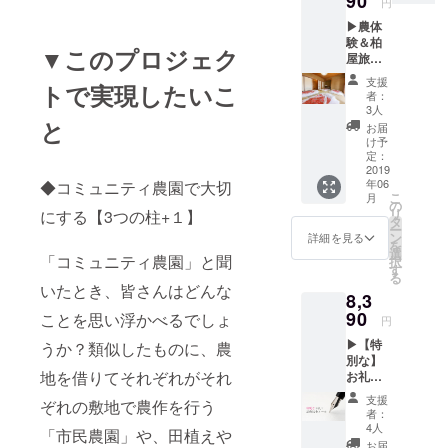
90
しま
円
ガラス
として
ころの
ティ農
す。
玉で
▶農体
も利用
農園の
園の活
（2019
す。 ま
験＆柏
がで
様子と
動が始
年7月～
▼このプロジェク
た、コ
屋旅館
き、
とも
まった
8月ころ
ミュニ
ドミト
様々な
に、ク
ころの
の予
支援
ティ農
トで実現したいこ
リー宿
催しが
ラウド
農園の
者：
定）
園の活
泊券1
開催さ
ファン
3人
様子と
動が始
名 +お
と
れてい
ディン
とも
お届
まった
礼メー
ます。
グへの
け予
に、ク
ころの
ル◀ 佐
施設内
定：
お礼
ラウド
農園の
久市中
2019
には昭
メール
ファン
様子と
年06
◆コミュニティ農園で大切
込、
和の雰
を心を
ディン
とも
こ
月
シェア
囲気を
の
込めて
グへの
に、ク
リ
にする【3つの柱+１】
ハウス
残す日
タ
お送り
お礼
ラウド
ー
+ゲスト
本庭園
ン
しま
詳細を見る
メール
ファン
を
ハウス
もあ
選
す。
を心を
「コミュニティ農園」と聞
ディン
択
柏屋旅
り、癒
す
（2019
込めて
グへの
る
館のド
し系の
年7月～
お送り
いたとき、皆さんはどんな
お礼
8,3
ミト
イベン
8月ころ
しま
メール
リー宿
90
トには
ことを思い浮かべるでしょ
の予
す。
円
を心を
泊券と
とても
定）
（2019
込めて
▶【特
コミュ
うか？類似したものに、農
相性の
年7月～
お送り
別な】
ニティ
良い会
8月ころ
しま
地を借りてそれぞれがそれ
お礼＆
農園で
場で
の予
す。
活動報
の農体
す。 ※
定）
支援
（2019
ぞれの敷地で農作を行う
告メー
験セッ
イベン
者：
年7月～
ル◀ 活
トで
トの内
4人
「市民農園」や、田植えや
8月ころ
動が始
す。 コ
容につ
お届