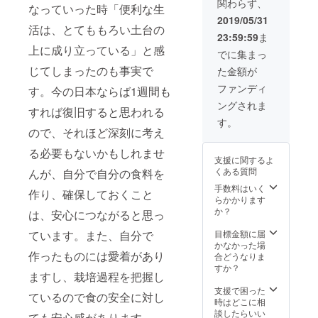
関わらず、
ヒー。
ろお届
～＆大
なっていった時「便利な生
の予
今回、
け予定
豆の管
2019/05/31
定）
青空の
活は、とてももろい土台の
になり
理方法
23:59:59
ま
下の畑
ます。
を学ぶ
上に成り立っている」と感
で飲む
また、
6月 8日
でに集まっ
ことに
コミュ
(土) う
じてしまったのも事実で
た金額が
適した
ニティ
ちやま
「うち
農園の
コミュ
ファンディ
す。今の日本ならば1週間も
やまコ
活動が
ニティ
ングされま
ミュニ
始まっ
農園
すれば復旧すると思われる
ティ農
たころ
オープ
す。
園」オ
の農園
ので、それほど深刻に考え
ニング
リジナ
の様子
パー
る必要もないかもしれませ
ルブレ
ととも
ティー
支援に関するよ
ンドを
に、ク
6月29日
くある質問
んが、自分で自分の食料を
ご提供
ラウド
(土) 里
です。
ファン
手数料はいく
山の生
作り、確保しておくこと
また、
ディン
らかかります
き物
コミュ
グへの
か？
見っ
は、安心につながると思っ
ニティ
お礼
け！と
農園の
メール
目標金額に届
ています。また、自分で
プチ収
活動が
を心を
かなかった場
穫体験
始まっ
作ったものには愛着があり
込めて
合どうなりま
6月29日
たころ
お送り
すか？
(土) 天
ますし、栽培過程を把握し
の農園
しま
然の蛍
の様子
す。
支援で困った
を見に
ているので食の安全に対し
ととも
（2019
時はどこに相
行こ
に、ク
年7月～
談したらいい
う。夜
ても安心感があります。