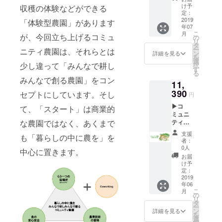
の予
まった
ミュニ
きまし
け予
収穫の体験などができる
定）
ころの
ティ農
定：
ては、
農園の
2019
園で農
「体験型農園」があります
事前に
年07
様子と
体験を
野澤館
こ
月
とも
が、今回立ち上げるコミュ
した後
の
女将と
リ
に、ク
は、柏
タ
打ち合
ー
ニティ農園は、それらとは
ラウド
屋旅館
ン
わせを
詳細を見る
を
ファン
で交流
選
お願い
少し違って「みんなで耕し
択
ディン
しま
す
しま
る
グへの
しょ
す。 ま
みんなで創る農園」をコン
11,
お礼
う。 コ
た、コ
メール
390
ミュニ
ミュニ
セプトにしています。そし
円
を心を
ティ農
ティ農
▶コ
込めて
て、「スタート」は商業的
園のイ
園の活
ミュニ
お送り
ベント
動が始
ティ農
な農園ではなく、あくまで
しま
に合わ
まった
園1日貸
す。
せての
ころの
支援
も「暮らしの中に農を」を
し切り
(2019年
ご利用
農園の
者：
権◀ コ
7月～8
もお勧
0人
様子と
中心に置きます。
ミュニ
月ころ
めで
とも
お届
ティ農
を予
す。 ま
け予
に、ク
園を1日
定） ま
定：
た、コ
ラウド
貸し
2019
た、こ
ミュニ
ファン
年06
切って
ちらの
ティ農
ディン
こ
月
利用が
のリ
の
園の活
グへの
リ
できま
ターン
タ
動が始
お礼
ー
す。 農
にご支
ン
まった
詳細を見る
メール
を
体験イ
援いた
選
ころの
を心を