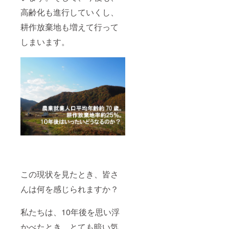
川遊び
高齢化も進行していくし、
体験 8
月 3日
耕作放棄地も増えて行って
(土) メ
ロンよ
しまいます。
り甘
い！生
で食べ
られる
トウモ
ロコシ
収穫＆
川遊び
体験 8
月10日
(土) 秋
野菜の
種ま
き・植
え付け
体験＆
この現状を見たとき、皆さ
星空
BBQ 8
んは何を感じられますか？
月11日
(日) メ
ロンよ
私たちは、10年後を思い浮
り甘
かべたとき、とても暗い気
い！生