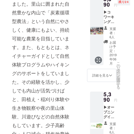
残り24
を心を
ました。里山に囲まれた自
90
円
込めて
然豊かな内山で「炭素循環
▶コ
お送り
ワーキ
しま
型農法」という自然にやさ
ング
す。
iitoco!!
(2019年
支援
しく、健康にもよい、持続
ドロッ
7月～8
者：
プイン6
月ころ
6人
可能な農業を目指していま
日券
を予
お届
orイベ
定）
す。また、もともとは、ネ
け予
ントス
定：
ペース6
2019
イチャーガイドとして自然
年06
時間利
こ
月
体験プログラムやハイキン
用券
の
リ
+お礼
タ
グのサポートをしていまし
ー
メール
ン
詳細を見る
を
◀ コ
選
た。その経験を活かし、少
択
ワーキ
す
る
ング
しでも内山が活気づけば
5,3
iitoco!!
のフ
90
と、田植え・稲刈り体験や
円
リース
▶オー
生き物観察や夜の里山体
ペース
プニン
のド
験、川遊びなどの自然体験
グイベ
ロップ
ント参
イン
支援
もしています。少子高齢
加券◀
（一時
者：
うちや
利用）6
6人
化・人口減少・耕作放棄地