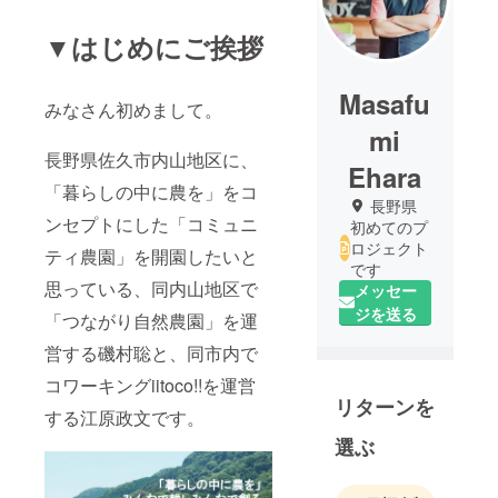
▼はじめにご挨拶
Masafu
みなさん初めまして。
mi
長野県佐久市内山地区に、
Ehara
「暮らしの中に農を」をコ
長野県
ンセプトにした「コミュニ
初めてのプ
ロジェクト
ティ農園」を開園したいと
です
思っている、同内山地区で
メッセー
ジを送る
「つながり自然農園」を運
営する磯村聡と、同市内で
コワーキングiitoco!!を運営
リターンを
する江原政文です。
選ぶ