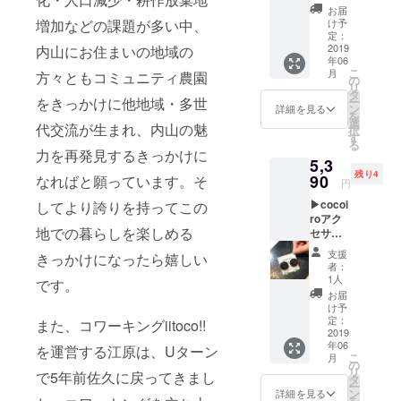
まコ
日分、
お届
ミュニ
また
け予
増加などの課題が多い中、
ティ農
は、イ
定：
園の
2019
内山にお住まいの地域の
ベント
年06
オープ
スペー
こ
月
方々ともコミュニティ農園
ニング
ス（定
の
リ
イベン
員2～15
タ
ー
をきっかけに他地域・多世
トにご
名程
ン
詳細を見る
を
参加い
度）で
選
代交流が生まれ、内山の魅
択
ただけ
のイベ
す
る
ます。
ント利
力を再発見するきっかけに
5,3
2019年
用6時間
残り4
6月を予
90
ご利用
なればと願っています。そ
円
定して
ができ
▶cocoi
してより誇りを持ってこの
おりま
ます。
roアク
す。 ま
2019年
地での暮らしを楽しめる
セサ
た、日
6月より
リー
程等の
随時ご
支援
きっかけになったら嬉しい
+お礼
都合で
利用が
者：
メール
オープ
可能で
1人
です。
◀ コ
ニング
す。 ま
お届
ワーキ
イベン
た、コ
け予
ング
トに参
定：
ミュニ
また、コワーキングiitoco!!
iitoco!!
2019
加でき
ティ農
年06
での出
ない場
を運営する江原は、Uターン
園の活
こ
月
会いか
合は、
の
動が始
リ
で5年前佐久に戻ってきまし
ら生ま
うちや
タ
まった
ー
れたコ
まコ
ン
ころの
詳細を見る
を