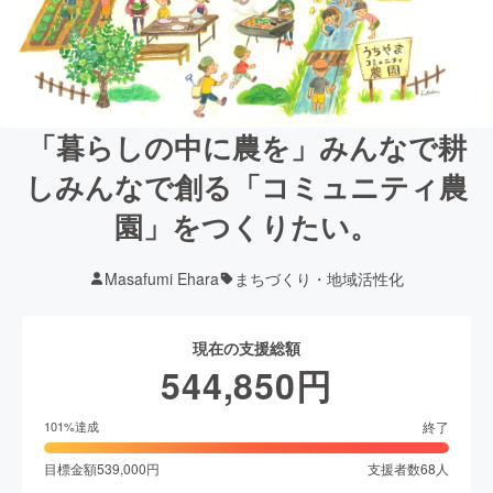
「暮らしの中に農を」みんなで耕
しみんなで創る「コミュニティ農
園」をつくりたい。
Masafumi Ehara
まちづくり・地域活性化
現在の支援総額
544,850
円
終了
101
%達成
目標金額
539,000
円
支援者数
68
人