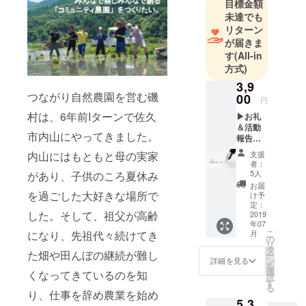
目標金額
未達でも
リターン
が届きま
す
(All-in
方式)
3,9
つながり自然農園を営む磯
00
円
村は、6年前Iターンで佐久
▶お礼
＆活動
市内山にやってきました。
報告
メール
支援
内山にはもともと母の実家
◀ 活動
者：
が始
5人
があり、子供のころ夏休み
まった
お届
ころの
を過ごした大好きな場所で
け予
農園の
定：
した。そして、祖父が高齢
様子と
2019
年07
とも
こ
月
になり、先祖代々続けてき
に、ク
の
リ
ラウド
タ
た畑や田んぼの継続が難し
ー
ファン
ン
詳細を見る
を
ディン
選
くなってきているのを知
択
グへの
す
る
お礼
り、仕事を辞め農業を始め
5,3
メール