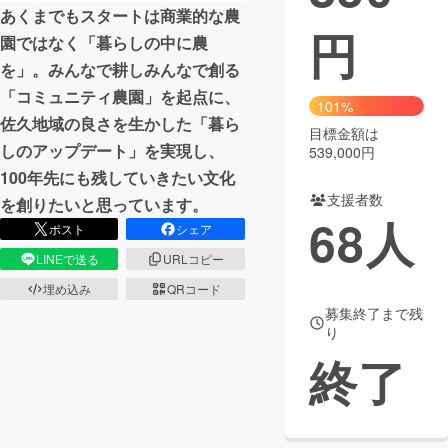
あくまでもスタートは商業的な農
円
まちづくり・地域活性化
園ではなく「暮らしの中に農
を」。みんなで耕しみんなで創る
「コミュニティ農園」を起点に、
CAMPFIRE for Social Good
CAMPFIRE Creation
101%
佐久地域の良さを生かした「暮ら
CAMPFIREふるさと納税
machi-ya
コミュニティ
目標金額は
しのアップデート」を実現し、
539,000円
100年先にも残していきたい文化
支援者数
を創りたいと思っています。
68
人
ポスト
シェア
LINEで送る
URLコピー
埋め込み
QRコード
募集終了まで残
り
終了