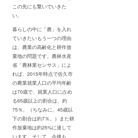
(土) 天
この先にも繋いでいきた
然の蛍
を見に
い。
行こ
う。夜
の里山
暮らしの中に「農」を入れ
探険 7
ていきたいもう一つの理由
月20日
(土) 夏
は、農業の高齢化と耕作放
休みの
自由研
棄地の問題です。農林水産
究はこ
れで決
省「農林業センサス」によ
まり！
田んぼ
れば、2015年時点で佐久市
と川の
生き物
の農業就業人口の平均年齢
調べ 7
は70歳で、就業人口に占め
月29日
(土) メ
る65歳以上の割合は、約
ロンよ
り甘
75％。（ちなみに、45歳以
い！生
で食べ
下の割合は約7％。）また耕
られる
トウモ
作放棄地は約25%に達して
ロコシ
います。そして、今後も、
収穫＆