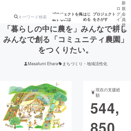
新
ロ
規
グ
会
プロジェクトを掲
はじ
プロジェクト
/
載するには
める
をさがす
イ
員
ン
登
「暮らしの中に農を」みんなで耕し
録
みんなで創る「コミュニティ農園」
をつくりたい。
人気のプロ
注目のリ
注目の新着プロ
募集終了が近いプ
もうすぐ公開
ジェクト
ターン
ジェクト
ロジェクト
されます
Masafumi Ehara
まちづくり・地域活性化
アート・写真
音楽
現在の支援総
テクノロジー・ガジェット
ゲーム・サ
額
544,
映像・映画
書籍・雑誌
850
ビジネス・起業
チャレンジ