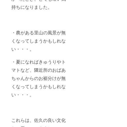
で食べ
持ちになりました。
られる
トウモ
ロコシ
収穫＆
川遊び
体験 8
・農がある里山の風景が無
月12日
(月) 夜
くなってしまうかもしれな
の畑で
星空
い・・・。
BBQ 9
月 8日
・夏になればきゅうりやト
(日) 秋
野菜の
マトなど、隣近所のおばあ
種まき
＆植え
ちゃんからのお裾分けが無
付け体
験 9月
くなってしまうかもしれな
28日
(土) 稲
い・・・。
刈り体
験 10月
5日(土)
稲刈り
体験＆
これらは、佐久の良い文化
秋野菜
プチ収