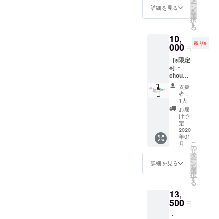
ー
使った
えてま
ン
にご記
詳細を見る
を
湯シャ
とめま
選
入くだ
択
ン(ブ
した。
す
さい。)
る
ロー付
・
・ご自
10,
き)とク
chouett
宅用に
残り9
イック
000
eから感
〈REST
円
ヘッド
謝の気
AURER
［※限定
スパを
持ちを
／
※] ・
体験し
込めま
100ml
chouett
ていた
して
〉を1本
eにて湯
だけま
〈サン
お渡し
支援
シャン
す。 有
キュー
しま
者：
のやり
効期
メー
1人
す。 ・
方レク
限：令
ル〉が
chouett
お届
チャー
和2年1
届きま
け予
e監修
と実際
月〜令
定：
す。
〈美容
に
2020
和2年4
師によ
年01
〈REST
月
る湯
こ
月
AURER
（1/1〜
の
シャン
リ
〉を
1/3を除
タ
の手引
ー
使った
く） ご
ン
詳細を見る
き／冊
を
湯シャ
都合の
選
子6P〉
択
ン体験
よい日
す
もお付
る
とヘア
時、お
けしま
13,
カット
名前フ
す。快
が一緒
500
ルネー
適な湯
円
にでき
ムと電
シャン
・
るコー
話番号
のやり