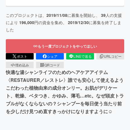
このプロジェクトは、
2019/11/08
に募集を開始し、
39
人の支援
により
196,000
円の資金を集め、
2019/12/30
に募集を終了しま
した
もう一度プロジェクトをやってほしい
ポスト
シェア
LINEで送る
URLコピー
埋め込み
QRコード
快適な湯シャンライフのためのヘアケアアイテム
〈RESTAURER／レストレ〉誰でも安心して使えるよう
こだわった植物由来の成分オンリー。お肌がデリケー
ト、乾燥、ベタつき、かゆみ、薄毛…etc。なぜ頭皮トラ
ブルがなくならないの？シャンプーを毎日使う当たり前
を少しだけ見つめ直すきっかけになりますように☺︎