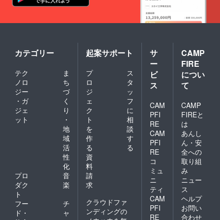
カテゴリー
起案サポート
サ
CAMP
ー
FIRE
テク
ま
プ
ス
ビ
につい
ノロ
ち
ロ
タ
ス
て
ジー
づ
ジ
ッ
・ガ
く
ェ
フ
CAM
CAMP
ジェ
り
ク
に
PFI
FIREと
ット
・
ト
相
RE
は
地
を
談
CAM
あんし
域
作
す
PFI
ん・安
活
る
る
RE
全への
性
資
コ
取り組
化
料
ミュ
み
プロ
音
請
ニ
ニュー
ダク
楽
求
ティ
ス
ト
CAM
ヘルプ
クラウドファ
フー
チ
PFI
お問い
ンディングの
ド・
ャ
RE
合わせ