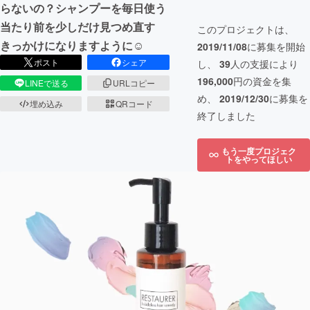
らないの？シャンプーを毎日使う
当たり前を少しだけ見つめ直す
このプロジェクトは、
きっかけになりますように☺︎
2019/11/08
に募集を開始
ポスト
シェア
し、
39
人の支援により
196,000
円の資金を集
LINEで送る
URLコピー
め、
2019/12/30
に募集を
埋め込み
QRコード
終了しました
もう一度プロジェク
トをやってほしい