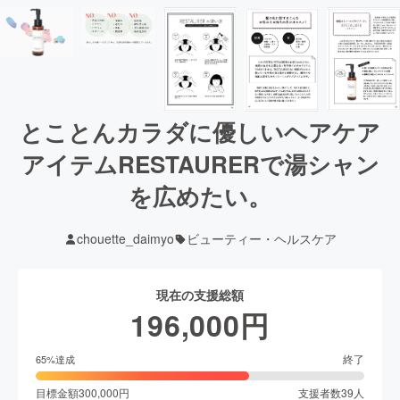
とことんカラダに優しいヘアケア
アイテムRESTAURERで湯シャン
を広めたい。
chouette_daimyo
ビューティー・ヘルスケア
現在の支援総額
196,000
円
終了
65
%達成
目標金額
300,000
円
支援者数
39
人