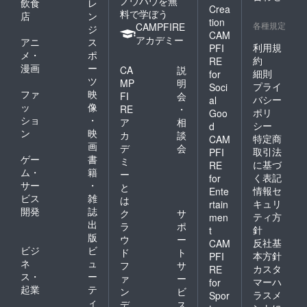
ノウハウを無
飲食
レ
Crea
料で学ぼう
店
ン
tion
各種規定
CAMPFIRE
ジ
CAM
アカデミー
アニ
ス
利用規
PFI
メ・
ポ
約
RE
漫画
ー
CA
説
細則
for
ツ
MP
明
プライ
Soci
ファ
映
FI
会
バシー
al
ッ
像
RE
・
ポリ
Goo
ショ
・
ア
相
シー
d
ン
映
カ
談
特定商
CAM
画
デ
会
取引法
PFI
ゲー
書
ミ
に基づ
RE
ム・
籍
ー
く表記
for
サー
・
と
情報セ
Ente
ビス
雑
は
キュリ
rtain
開発
誌
ク
サ
ティ方
men
出
ラ
ポ
針
t
版
ウ
ー
反社基
CAM
ビジ
ビ
ド
ト
本方針
PFI
ネ
ュ
フ
サ
カスタ
RE
ス・
ー
ァ
ー
マーハ
for
起業
テ
ン
ビ
ラスメ
Spor
ィ
デ
ス