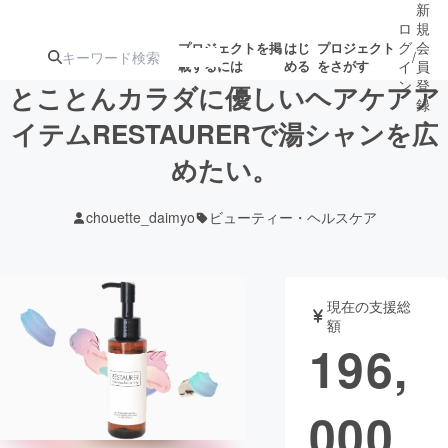
新
ロ
規
グ
会
プロジェクトを掲
はじ
プロジェクト
/
載するには
める
をさがす
イ
員
ン
登
とことんカラダに優しいヘアケアア
録
イテムRESTAURERで湯シャンを広
めたい。
人気のプロ
注目のリ
注目の新着プロ
募集終了が近いプ
もうすぐ公開
ジェクト
ターン
ジェクト
ロジェクト
されます
chouette_daimyo
ビューティー・ヘルスケア
アート・写真
音楽
現在の支援総
テクノロジー・ガジェット
ゲーム・サ
額
196,
映像・映画
書籍・雑誌
000
ビジネス・起業
チャレンジ