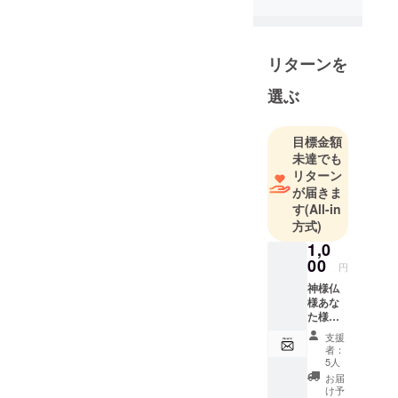
ュエット)。
在籍スタイ
リスト全員
リターンを
がシャン
プーを使わ
選ぶ
ない湯シャ
ンをしてお
目標金額
り、プロの
未達でも
知識と経験
リターン
をもとに湯
が届きま
シャンを広
す
(All-in
めている。
方式)
オーナー濱
1,0
田が湯シャ
00
円
ンを快適に
神様仏
続けるため
様あな
た様！
のアイテ
あたた
支援
ム、界面活
かい応
者：
援のお
性剤不使
5人
気持ち
お届
用・完全無
ありが
け予