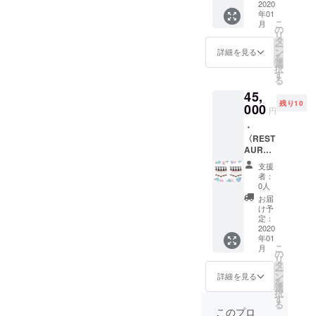
トック
2020
夫の仕
性スタ
chouett
年01
用、ご
方まで
イリス
e監修
こ
月
家族と
実体験
の
ト希望
〈美容
リ
一緒
を踏ま
タ
の方は
師によ
ー
に、お
えてま
ン
備考欄
詳細を見る
る湯
を
友だち
とめま
選
にご記
シャン
択
とシェ
した。
す
入くだ
の手引
る
アなど
・
さい。)
き／冊
45,
にオス
chouett
・ご自
子6P〉
残り10
スメの
000
eから感
宅用に
もお付
円
コース
謝の気
〈REST
けしま
・
です。
持ちを
AURER
す。快
〈REST
送料込
込めま
／
適な湯
AURER
み。 ・
して
100ml
シャン
／
chouett
〈サン
〉を1本
のやり
支援
100ml
e監修
キュー
お渡し
者：
方、効
〉を10
〈美容
メー
0人
しま
果や目
本お届
師によ
ル〉が
す。 ・
お届
的、工
けしま
る湯
届きま
け予
chouett
夫の仕
す。美
シャン
定：
す。
e監修
方まで
容室や
2020
の手引
〈美容
実体験
年01
エステ
き／冊
師によ
を踏ま
こ
月
サロン
子6P〉
の
る湯
えてま
リ
など業
もお付
タ
シャン
とめま
ー
務用に
けしま
ン
詳細を見る
の手引
した。
を
オスス
す。快
選
き／冊
・
択
メの
適な湯
す
子6P〉
chouett
る
コース
シャン
このプロ
もお付
eから感