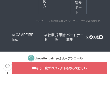
め
請サ
方
ポー
ト
「QRコード」は株式会社デンソーウェーブの登録商標です。
© CAMPFIRE,
会社概
採用情
パートナー
Inc.
要
報
募集
chouette_daimyo
さんへアンコール
もう一度プロジェクトをやってほしい
5