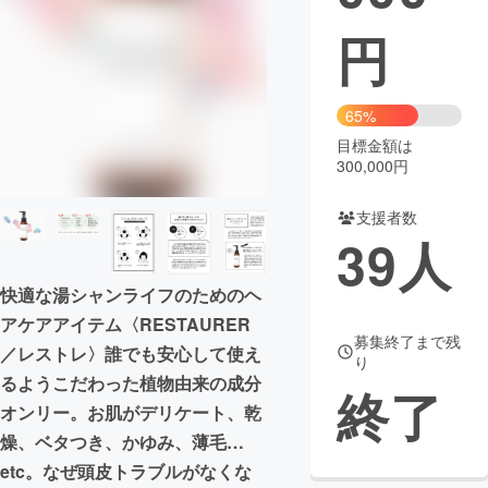
円
まちづくり・地域活性化
CAMPFIRE for Social Good
CAMPFIRE Creation
65%
CAMPFIREふるさと納税
machi-ya
コミュニティ
目標金額は
300,000円
支援者数
39
人
快適な湯シャンライフのためのヘ
アケアアイテム〈RESTAURER
募集終了まで残
／レストレ〉誰でも安心して使え
り
るようこだわった植物由来の成分
終了
オンリー。お肌がデリケート、乾
燥、ベタつき、かゆみ、薄毛…
etc。なぜ頭皮トラブルがなくな