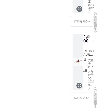
添加の
とうご
定：
ざいま
2019
〈RESTAUR
年12
す！！
ER／レスト
こ
月
chouett
の
リ
レ〉を三年
eから感
タ
ー
謝の気
ン
詳細を見る
の月日をか
を
持ちを
選
け開発。同
択
込めま
す
る
して
時にホーム
4,5
〈サン
ケア用に商
キュー
00
円
品化。頭皮
メー
・
ル〉が
トラブルが
〈REST
届きま
ある方、健
AURER
す。
／
康・自然派
支援
100ml
者：
志向の方に
〉を1本
28人
はもちろん
お届け
お届
しま
すべての方
け予
す。送
定：
へ、わたし
料込
2020
年01
たちにとっ
み。 ・
こ
月
chouett
の
て本当に必
リ
e監修
タ
要なものは
ー
〈美容
ン
詳細を見る
を
師によ
何なのか、
選
択
る湯
す
改めて考え
る