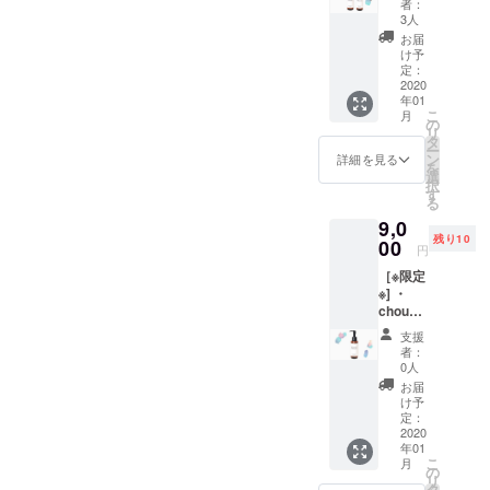
キュー
者：
観点からも
〉を2本
月〜令
メー
3人
美容に注目
お届け
和2年4
ル〉が
お届
しま
月
届きま
け予
している。
す。送
（1/1〜
定：
す。
料込
2020
1/3を除
年01
み。 ・
く） ご
こ
月
chouett
都合の
の
リ
e監修
よい日
タ
ー
〈美容
時、お
ン
詳細を見る
を
師によ
名前フ
選
択
る湯
ルネー
す
る
シャン
ムと電
9,0
の手引
話番号
残り10
き／冊
00
を備考
円
子6P〉
欄にご
［※限定
もお付
記入く
※] ・
けしま
ださ
chouett
す。快
い。 (担
eにて湯
適な湯
当者の
支援
シャン
シャン
指名は
者：
のやり
のやり
できま
0人
方レク
方、効
せん
お届
チャー
果や目
が、女
け予
と実際
的、工
定：
性スタ
に
2020
夫の仕
イリス
年01
〈REST
方まで
ト希望
こ
月
AURER
実体験
の
の方は
リ
〉を
を踏ま
タ
備考欄