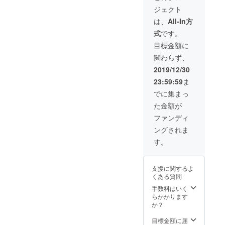
です。
のやり
けしま
謝の気
ジェクト
送料込
方、効
す。快
持ちを
み。 ・
果や目
は、
All-In方
適な湯
込めま
chouett
的、工
シャン
して
式
です。
e監修
夫の仕
のやり
〈サン
〈美容
方まで
目標金額に
方、効
キュー
師によ
実体験
果や目
メー
関わらず、
る湯
を踏ま
的、工
ル〉が
シャン
えてま
2019/12/30
夫の仕
届きま
の手引
とめま
方まで
す。
23:59:59
ま
き／冊
した。
実体験
子6P〉
・
でに集まっ
を踏ま
もお付
chouett
えてま
た金額が
けしま
eから感
とめま
す。快
謝の気
ファンディ
した。
適な湯
持ちを
・
ングされま
シャン
込めま
chouett
のやり
して
す。
eから感
方、効
〈サン
謝の気
果や目
キュー
持ちを
的、工
メー
込めま
支援に関するよ
夫の仕
ル〉が
して
くある質問
方まで
届きま
〈サン
実体験
す。
手数料はいく
キュー
を踏ま
らかかります
メー
えてま
か？
ル〉が
とめま
届きま
した。
目標金額に届
す。