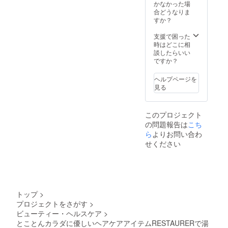
・
かなかった場
chouett
合どうなりま
eから感
すか？
謝の気
持ちを
支援で困った
込めま
時はどこに相
して
談したらいい
〈サン
ですか？
キュー
メー
ヘルプページを
ル〉が
見る
届きま
す。
このプロジェクト
の問題報告は
こち
ら
よりお問い合わ
せください
トップ
>
プロジェクトをさがす
>
ビューティー・ヘルスケア
>
とことんカラダに優しいヘアケアアイテムRESTAURERで湯