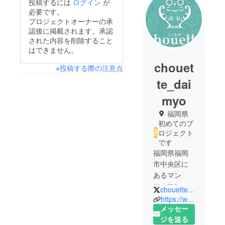
投稿するには
ログイン
が
必要です。
プロジェクトオーナーの承
認後に掲載されます。承認
された内容を削除すること
はできません。
chouet
※投稿する際の注意点
te_dai
myo
福岡県
初めてのプ
ロジェクト
です
福岡県福岡
市中央区に
あるマン
ツーマンス
chouettedaimyo
タイルの美
https://www.chouette-daimyo.com
容室
メッセー
chouette(シ
ジを送る