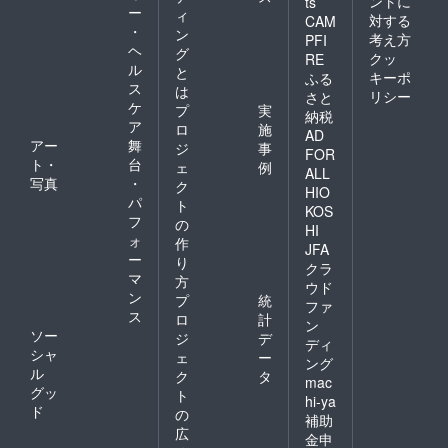
ントに
ts
ー
ィ
対する
CAM
・
ン
考え方
PFI
ヘ
グ
クッ
RE
ル
と
キーポ
ふる
ス
は
リシー
さと
ケ
プ
実
納税
ア
ロ
施
AD
アー
舞
ジ
事
FOR
ト・
台
ェ
例
ALL
写真
・
ク
HIO
パ
ト
KOS
フ
の
HI
ォ
作
JFA
ー
り
クラ
マ
方
ウド
ン
プ
統
ファ
ス
ロ
計
ン
ソー
ジ
デ
ディ
シャ
ェ
ー
ング
ル
ク
タ
mac
グッ
ト
hi-ya
ド
の
補助
広
金申