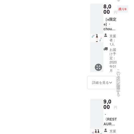
シャン
るきっかけ
8,0
の手引
残り9
き／冊
00
を届ける。
円
子6P〉
人工的なも
［※限定
もお付
※] ・
のになるべ
けしま
chouett
す。快
く頼らず、
eにて湯
適な湯
支援
できるだけ
シャン
シャン
者：
のやり
のやり
すべてをナ
1人
方レク
方、効
お届
チュラルに
チャー
果や目
け予
シンプルに
と実際
的、工
定：
に
2020
夫の仕
すること
年01
〈REST
方まで
で、わたし
こ
月
AURER
実体験
の
リ
〉を
たちが持っ
を踏ま
タ
ー
使った
えてま
ン
詳細を見る
ている本来
を
湯シャ
とめま
選
択
の力を引き
ン(ブ
した。
す
る
ロー付
・
出すことが
9,0
き)を体
chouett
最善の治療
験して
00
eから感
円
法と考え、
いただ
謝の気
・
けま
持ちを
食事や環境
〈REST
す。 有
込めま
などホリス
AURER
効期
して
／
限：令
ティックな
〈サン
支援
100ml
和2年1