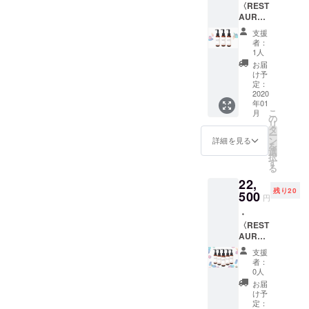
〈REST
スで
を備考
方、効
AURER
す。 有
欄にご
果や目
／
効期
記入く
的、工
支援
100ml
限：令
ださ
者：
夫の仕
〉を3本
和2年1
い。 (担
1人
方まで
お届け
月〜令
当者の
お届
実体験
しま
和2年4
指名は
け予
を踏ま
す。送
月
定：
できま
えてま
料込
2020
（1/1〜
せん
とめま
年01
み。 ・
1/3を除
が、女
した。
こ
月
chouett
く） ご
の
性スタ
・
リ
e監修
都合の
タ
イリス
chouett
ー
〈美容
よい日
ン
ト希望
詳細を見る
eから感
を
師によ
時、お
選
の方は
謝の気
択
る湯
名前フ
す
備考欄
持ちを
る
シャン
ルネー
にご記
込めま
22,
の手引
ムと電
入くだ
して
残り20
き／冊
500
話番号
さい。)
円
〈サン
子6P〉
を備考
・ご自
キュー
・
もお付
欄にご
宅用に
メー
〈REST
けしま
記入く
〈REST
ル〉が
AURER
す。快
ださ
AURER
届きま
／
適な湯
い。 (担
／
支援
す。
100ml
シャン
当者の
100ml
者：
〉を5本
のやり
指名は
0人
〉を1本
お届け
方、効
できま
お渡し
お届
しま
果や目
せん
け予
しま
す。ス
的、工
定：
が、女
す。 ・