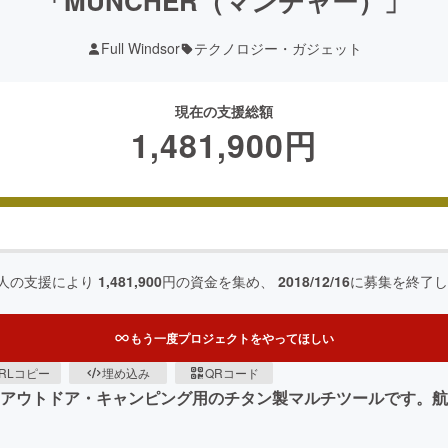
「MUNCHER（マンチャー）」
Full Windsor
テクノロジー・ガジェット
現在の支援総額
1,481,900
円
人の支援により
1,481,900
円の資金を集め、
2018/12/16
に募集を終了し
もう一度プロジェクトをやってほしい
RLコピー
埋め込み
QRコード
なアウトドア・キャンピング用のチタン製マルチツールです。航