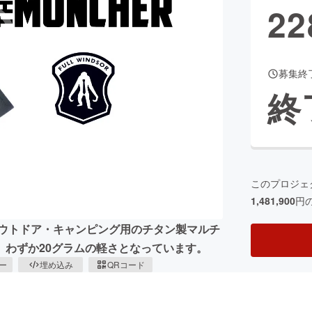
22
CAMPFIRE for Social Good
CAMPFIRE Creation
募集終
CAMPFIREふるさと納税
machi-ya
コミュニティ
終
このプロジェ
1,481,900
円
アウトドア・キャンピング用のチタン製マルチ
、わずか20グラムの軽さとなっています。
ピー
埋め込み
QRコード