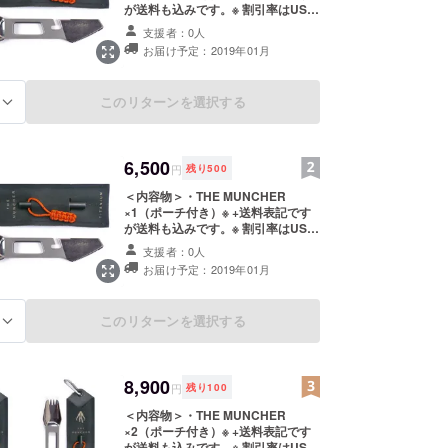
が送料も込みです。※ 割引率はUSD
設定での参考割引率です。
支援者：0人
お届け予定：2019年01月
このリターンを選択する
る
6,500
円
残り
500
＜内容物＞・THE MUNCHER
×1（ポーチ付き）※ +送料表記です
が送料も込みです。※ 割引率はUSD
設定での参考割引率です。
支援者：0人
お届け予定：2019年01月
このリターンを選択する
る
8,900
円
残り
100
＜内容物＞・THE MUNCHER
×2（ポーチ付き）※ +送料表記です
が送料も込みです。※ 割引率はUSD