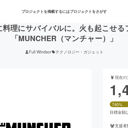
プロジェクトを掲載するには
プロジェクトをさがす
に料理にサバイバルに。火も起こせる
「MUNCHER（マンチャー）」
注目のリターン
注目の新着プロジェクト
募集終了が近いプロジェクト
も
Full Windsor
テクノロジー・ガジェット
音楽
舞台・パフォーマンス
現在の
1,
ゲーム・サービス開発
フード・飲食店
書籍・雑誌出版
アニメ・漫画
740%
目標金額は2
チャレンジ
ビューティー・ヘルスケ
支援者