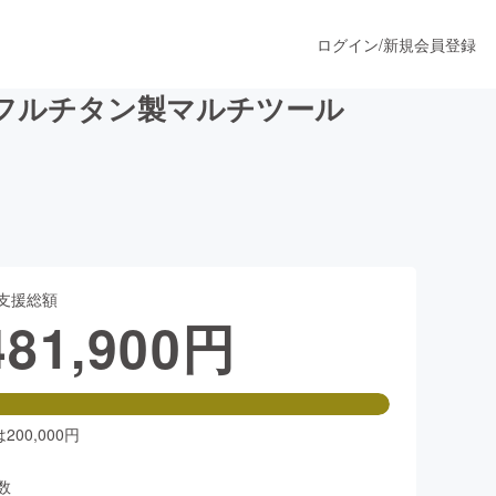
ログイン
/
新規会員登録
フルチタン製マルチツール
うすぐ公開されます
プロダクト
支援総額
481,900
円
ファッション
スポーツ
00,000円
ア
ソーシャルグッド
数