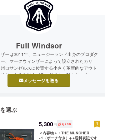
Full Windsor
ザーは2011年、ニュージーランド出身のプロダク
ナー、マークウィンザーによって設立されたカリ
ア州ロサンゼルスに位置する小さく革新的なアウト
セサリーを生み出すブランドです。私たちのチーム
メッセージを送る
的かつ高品質のギアを創造する、ちょっと変わった
デザイナー集団です。当社の製品は、多くのテスト
に入れ易くまた最高品質かつ持続可能な素材で作ら
す。
を選ぶ
5,300
円
残り
200
＜内容物＞・THE MUNCHER
×1（ポーチ付き）※ +送料表記です