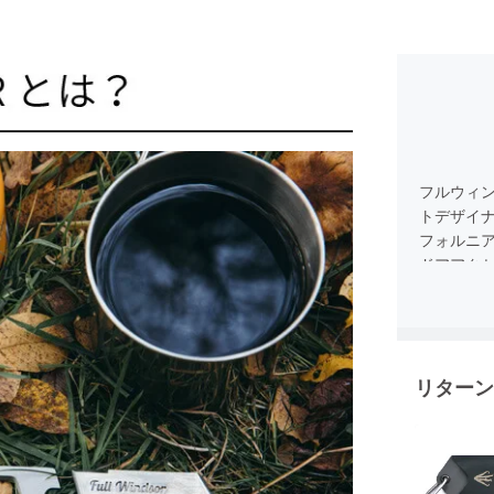
フルウィン
トデザイ
フォルニ
ドアアク
は、機能
考え方の
を経て手
れていま
リターン