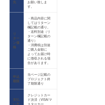
先
お願い致しま
す。
・商品内容に関
してはリターン
欄記載の通り。
・送料別途（リ
リ
ターン欄記載の
ター
通り）
ン価
・消費税は別途
格
ご購入金額に
よってお届け時
に徴収される場
合があります。
当ページ記載の
申込
プロジェクト終
期限
了期限通り
クレジットカー
支払
ド決済（VISA/マ
い方
スターカー