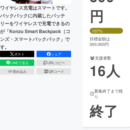
ワイヤレス充電はスマートです。
円
まちづくり・地域活性化
バックパックに内蔵したバッテ
リーをワイヤレスで充電できるの
CAMPFIRE for Social Good
CAMPFIRE Creation
が「Konzu Smart Backpack（コ
107%
CAMPFIREふるさと納税
machi-ya
コミュニティ
ンズ・スマートバックパック」で
目標金額は
300,000円
す。
ポスト
シェア
支援者数
LINEで送る
URLコピー
16
人
埋め込み
QRコード
募集終了まで残
り
終了