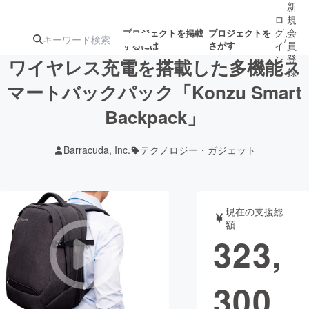
新
ロ
規
グ
会
プロジェクトを掲載
プロジェクトを
/
するには
さがす
イ
員
ン
登
ワイヤレス充電を搭載した多機能ス
録
マートバックパック「Konzu Smart
Backpack」
人気のプロ
注目のリ
注目の新着プロ
募集終了が近いプ
もうすぐ公開
ジェクト
ターン
ジェクト
ロジェクト
されます
Barracuda, Inc.
テクノロジー・ガジェット
アート・写真
音楽
現在の支援総
テクノロジー・ガジェット
ゲーム・サ
額
323,
映像・映画
書籍・雑誌
300
ビジネス・起業
チャレンジ