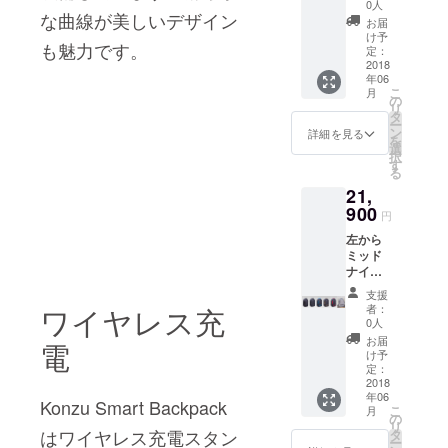
ルバー
個・
0人
な曲線が美しいデザイン
グ
10,000
お届
レー、
mAh
け予
も魅力です。
ア
バッテ
定：
ジュー
2018
リー
年06
ルブ
パッ
こ
月
ルー、
ク 1
の
リ
ピュア
個・ス
タ
ー
ゴール
タン
ン
詳細を見る
を
ド、ド
ダード
選
択
ラゴン
ワイヤ
す
る
レッ
レス充
21,
ド、ウ
電スタ
ルトラ
900
ンド 1
円
グ
個・送
左から
レー・
料：
ミッド
Konzu
2,400円
ナイト
Smart
（国内
ブラッ
Backpa
一律）
支援
ク、シ
ck 1
ワイヤレス充
者：
ルバー
個・
0人
グ
10,000
お届
電
レー、
mAh
け予
ア
バッテ
定：
ジュー
2018
リー
年06
ルブ
パッ
Konzu Smart Backpack
こ
月
ルー、
ク 1
の
リ
ピュア
はワイヤレス充電スタン
個・ス
タ
ー
ゴール