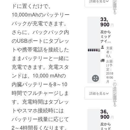
タン
ン
詳細を見る
を
ドに置くだけで、
ド、ド
ダード
選
択
ラゴン
ワイヤ
す
る
10,000mAhのバッテリー
レッ
レス充
33,
ド、ウ
電スタ
パックが充電できます。
ルトラ
900
ンド 1
円
グ
個・送
さらに、バックパック内
左から
レー・
料：
ミッド
Konzu
2,900円
のUSBポートにタブレッ
ナイト
Smart
（国内
ブラッ
Backpa
一律）
トや携帯電話を接続した
支援
ク、シ
ck 1
者：
ルバー
個・
0人
ままバッテリーと一緒に
グ
10,000
お届
レー、
mAh
充電できます。
充電スタ
け予
ア
バッテ
定：
ジュー
2018
ンドは、10,000 mAhの
リー
年06
ルブ
パッ
こ
月
内臓バッテリーを8～10
ルー、
ク 1
の
リ
ピュア
個・ス
タ
ー
時間でフルチャージしま
ゴール
タン
ン
詳細を見る
を
ド、ド
ダード
選
択
す。充電時間はタブレッ
ラゴン
充電ス
す
る
レッ
タン
トやスマホ接続時には
36,
ド、ウ
ド 1
ルトラ
900
個・カ
円
バッテリー残量に応じて
グ
メラマ
左から
レー・
ウン
2～4時間長くなります。
ミッド
Konzu
ト 1