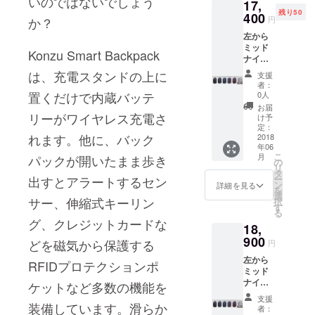
いのではないでしょう
17,
ドです。
残り50
400
か？
円
Barracudaの
左から
製品を前に
ミッド
Konzu Smart Backpack
すると、他
ナイト
ブラッ
は、充電スタンドの上に
社の製品が
支援
ク、シ
者：
時代遅れに
ルバー
置くだけで内蔵バッテ
0人
グ
見えてしま
お届
レー、
リーがワイヤレス充電さ
け予
う、そんな
ア
定：
製品を作る
れます。他に、バック
ジュー
2018
年06
ルブ
ことが目標
こ
月
パックが開いたまま歩き
ルー、
の
です。
リ
ピュア
タ
出すとアラートするセン
ー
ゴール
ン
詳細を見る
を
ド、ド
選
サー、伸縮式キーリン
択
ラゴン
す
る
レッ
グ、クレジットカードな
18,
ド、ウ
ルトラ
900
どを磁気から保護する
円
グ
左から
レー・
RFIDプロテクションポ
ミッド
Konzu
ナイト
Smart
ケットなど多数の機能を
ブラッ
Backpa
支援
ク、シ
装備しています。滑らか
ck 1
者：