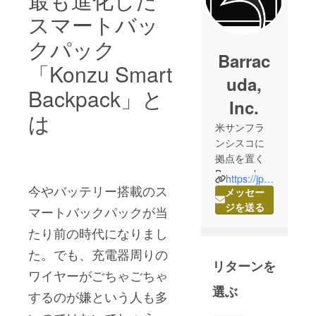
スマートバッ
クパック
Barrac
「Konzu Smart
uda,
Backpack」と
Inc.
は
米サンフラ
ンシスコに
拠点を置く
Barracuda
https://jp.barracuda.co
今やバッテリー搭載のス
Inc. は最先端
メッセー
のテクノロ
ジを送る
マートバックパックが当
ジーとイノ
たり前の時代になりまし
ベーション
をブレンド
た。でも、充電器周りの
リターンを
した製品の
ワイヤーがごちゃごちゃ
デザインに
選ぶ
するのが嫌という人も多
取り組んで
いるブラン