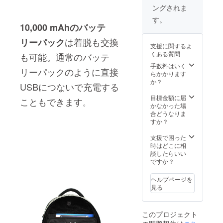
パッ
ングされま
ク 2
す。
個・ス
10,000 mAhのバッテ
タン
ダード
は着脱も交換
リーパック
ワイヤ
支援に関するよ
レス充
くある質問
も可能。通常のバッテ
電スタ
手数料はいく
ンド 2
リーパックのように直接
らかかります
個・カ
か？
USBにつないで充電する
メラマ
ウン
目標金額に届
こともできます
ト 2
。
かなかった場
個・送
合どうなりま
料：
すか？
2,900円
（国内
支援で困った
一律）
時はどこに相
談したらいい
ですか？
ヘルプページを
見る
このプロジェクト