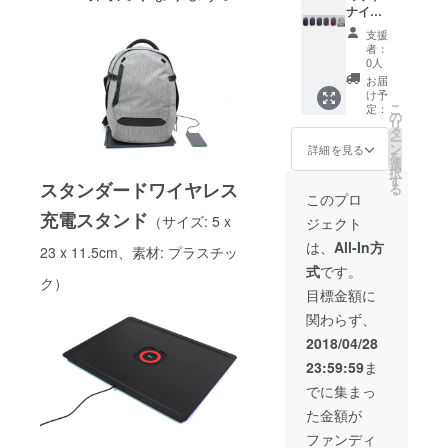
ナイト
Smart
個・送
ブラッ
Backpa
料：
支援
ク、シ
ck 2
2,400円
者：
ルバー
個・
（国内
0人
グ
10,000
一律）
お届
レー、
mAh
け予
ア
こ
バッテ
定：
の
ジュー
リ
リー
タ
ルブ
ー
パッ
ン
詳細を見る
ルー、
を
ク 2
選
ピュア
択
個・ス
す
スタンダードワイヤレス
ゴール
る
タン
このプロ
ド、ド
ダード
充電スタンド
ラゴン
（サイズ: 5 x
ワイヤ
ジェクト
レッ
レス充
は、
All-In方
ド、ウ
23 x 11.5cm、素材: プラスチッ
電スタ
ルトラ
ンド 2
式
です。
ク）
グ
個・送
目標金額に
レー・
料：
Konzu
2,900円
関わらず、
Smart
（国内
2018/04/28
Backpa
一律）
ck 2
23:59:59
ま
個・
でに集まっ
10,000
mAh
た金額が
バッテ
ファンディ
リー