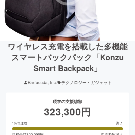
ワイヤレス充電を搭載した多機能
スマートバックパック「Konzu
Smart Backpack」
Barracuda, Inc.
テクノロジー・ガジェット
現在の支援総額
323,300
円
終了
107
%達成
目標金額
300,000
円
支援者数
16
人