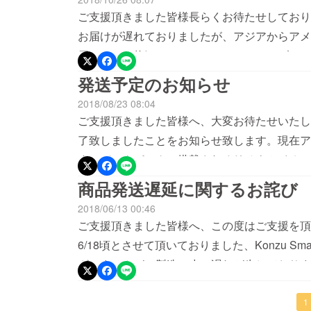
ご支援頂きました皆様長らくお待たせしており
お届けが遅れておりましたが、アジアからアメ
届けられる状況となっております。トラブルに
かけるものではございませんが予定以上の送料
発送予定のお知らせ
発送したいと思っております。ついてはお手数ですが、
2018/08/23 08:04
ya@mediagene.co.jp）より別途お届
ご支援頂きました皆様へ、大変お待たせいたしました。K
必ずご対応くださいませ。重ねてお待たせした
了致しましたことをお知らせ致します。現在アメ
認が済み次第、発送させていただきますので今暫くお待ち
す。バックパックに搭載されるリチウムイオン
との手配が難航した結果、アメリカからの発送
商品発送遅延に関するお詫び
への移動は数ヵ月（1ヵ月～2ヵ月程）かかり
2018/06/13 00:46
する予定でございます。発送前に、住所確認の
ご支援頂きました皆様へ、この度はご支援を頂
せいたしまして申し訳ございません。また詳細
6/18頃とさせて頂いておりました、Konzu Sma
Best,Team Barracuda.
ざいませんが、製造に少々遅れが生じております
少々複雑のため、当初の予定よりも製造に時間
からの最新の情報によりますと、商品の発送は
1