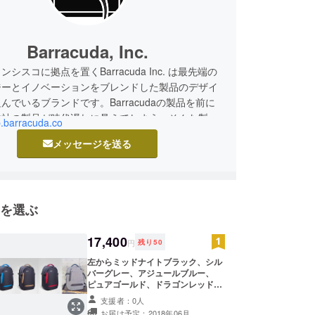
Barracuda, Inc.
シスコに拠点を置くBarracuda Inc. は最先端の
ジーとイノベーションをブレンドした製品のデザイ
んでいるブランドです。Barracudaの製品を前に
他社の製品が時代遅れに見えてしまう、そんな製品
jp.barracuda.co
とが目標です。
メッセージを送る
を選ぶ
17,400
円
残り
50
左からミッドナイトブラック、シル
バーグレー、アジュールブルー、
ピュアゴールド、ドラゴンレッド、
ウルトラグレー・Konzu Smart
支援者：0人
Backpack 1個・10,000 mAhバッ
お届け予定：2018年06月