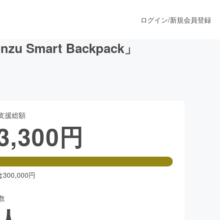
ログイン
/
新規会員登録
mart Backpack」
うすぐ公開されます
支援総額
プロダクト
3,300
円
ファッション
スポーツ
00,000円
数
ア
ソーシャルグッド
人