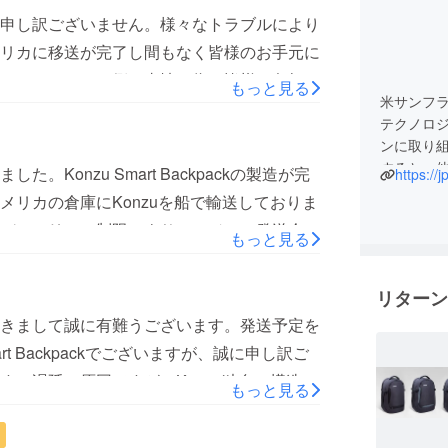
申し訳ございません。様々なトラブルにより
リカに移送が完了し間もなく皆様のお手元に
ついてはこちら側の事情の為、皆様に負担を
もっと見る
米サンフラン
が発生しておりますので確実な情報をもとに
テクノロ
事務局（support.machi-
ンに取り組
け先確認のアンケートが届いているかと思いますので
すると、
onzu Smart Backpackの製造が完
https://
を作るこ
点についてはお詫びいたします。皆様のご確
リカの倉庫にKonzuを船で輸送しておりま
ください。Best,Team Barracuda.
バッテリーの制限により、アジアの発送会社
もっと見る
となりますことをご了承ください。アメリカ
、その後2週間以内にはお客様のお手元に到着
リターン
メールを皆様にお送り致します。大変お待た
きまして誠に有難うございます。発送予定を
が分かり次第、ご報告させていただきます。
rt Backpackでございますが、誠に申し訳ご
。遅延の原因ですが、Konzu独自の構造が
もっと見る
を要しているとのことでございました。工場
7月下旬頃を予定しているとのことでござい