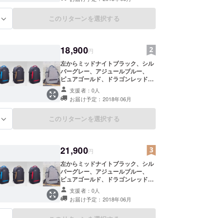
テリーパック 1個・スタンダード
ワイヤレス充電スタンド 1個・送
料：2,400円（国内一律）
このリターンを選択する
る
18,900
円
左からミッドナイトブラック、シル
バーグレー、アジュールブルー、
ピュアゴールド、ドラゴンレッド、
ウルトラグレー・Konzu Smart
支援者：0人
Backpack 1個・10,000 mAhバッ
お届け予定：2018年06月
テリーパック 1個・スタンダード
ワイヤレス充電スタンド 1個・送
料：2,900円（国内一律）
このリターンを選択する
る
21,900
円
左からミッドナイトブラック、シル
バーグレー、アジュールブルー、
ピュアゴールド、ドラゴンレッド、
ウルトラグレー・Konzu Smart
支援者：0人
Backpack 1個・10,000 mAhバッ
お届け予定：2018年06月
テリーパック 1個・スタンダード
充電スタンド 1個・カメラマウン