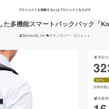
プロジェクトを掲載するには
プロジェクトをさがす
機能スマートバックパック「Konzu S
Barracuda, Inc.
テクノロジー・ガジェット
注目のリターン
注目の新着プロジェクト
募集終了が近いプロジェクト
も
現在の
音楽
舞台・パフォーマンス
32
ゲーム・サービス開発
フード・飲食店
107%
書籍・雑誌出版
アニメ・漫画
目標金額は3
支援者
チャレンジ
ビューティー・ヘルスケ
16