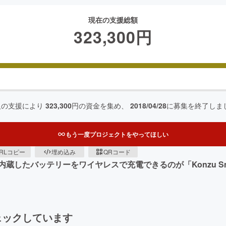
現在の支援総額
323,300
円
人の支援により
323,300
円の資金を集め、
2018/04/28
に募集を終了しま
もう一度プロジェクトをやってほしい
RLコピー
埋め込み
QRコード
たバッテリーをワイヤレスで充電できるのが「Konzu Smar
ェックしています