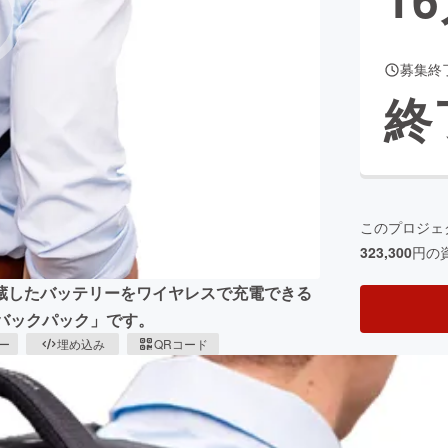
募集終
CAMPFIRE for Social Good
CAMPFIRE Creation
終
CAMPFIREふるさと納税
machi-ya
コミュニティ
このプロジェ
323,300
円の
蔵したバッテリーをワイヤレスで充電できる
マートバックパック」です。
ピー
埋め込み
QRコード