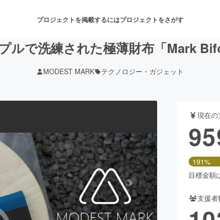
プロジェクトを掲載するには
プロジェクトをさがす
プルで洗練された極薄財布「Mark Bifo
MODEST MARK
テクノロジー・ガジェット
注目のリターン
注目の新着プロジェクト
募集終了が近いプロジェクト
も
現在の
音楽
舞台・パフォーマンス
95
ゲーム・サービス開発
フード・飲食店
191%
書籍・雑誌出版
アニメ・漫画
目標金額は5
支援者
チャレンジ
ビューティー・ヘルスケ
10