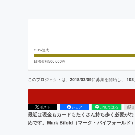
191
%達成
目標金額
500,000
円
このプロジェクトは、
2018/03/09
に募集を開始し、
103
ポスト
シェア
LINEで送る
U
最近は現金もカードもたくさん持ち歩く必要がな
めです。Mark Bifold（マーク・バイフォ