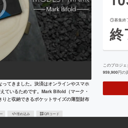
募集終
CAMPFIRE for Social Good
CAMPFIRE Creation
終
CAMPFIREふるさと納税
machi-ya
コミュニティ
このプロジェ
959,900
円の
なってきました。決済はオンラインやスマホ
いるためです。Mark Bifold（マーク・
きりと収納できるポケットサイズの薄型財布
ピー
埋め込み
QRコード