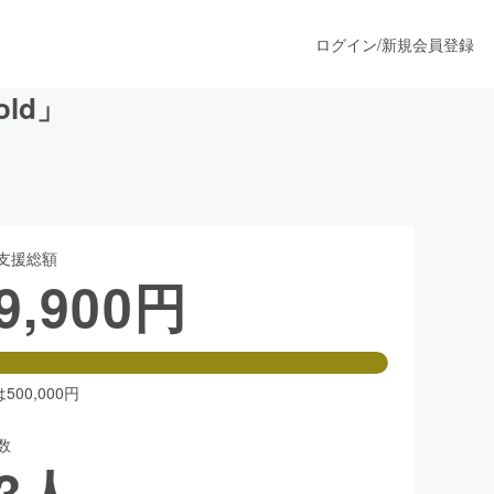
ログイン
/
新規会員登録
ld」
うすぐ公開されます
支援総額
プロダクト
9,900
円
ファッション
スポーツ
00,000円
数
ア
ソーシャルグッド
3
人