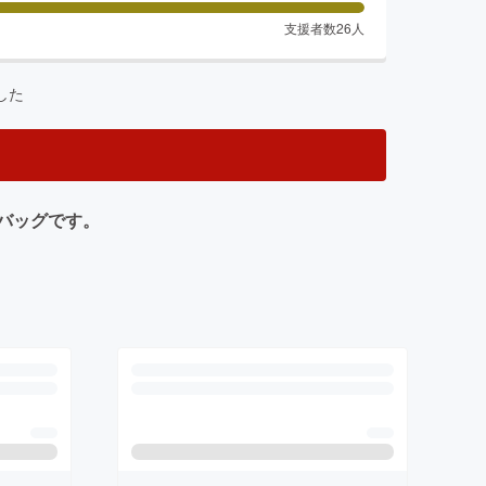
支援者数
26
人
した
バッグです。