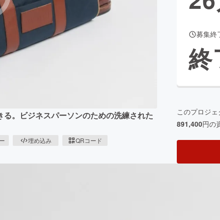
募集終
CAMPFIRE for Social Good
CAMPFIRE Creation
終
CAMPFIREふるさと納税
machi-ya
コミュニティ
このプロジェ
きる。ビジネスパーソンのための洗練された
891,400
円の
ピー
埋め込み
QRコード