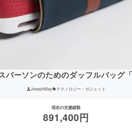
ーソンのためのダッフルバッグ「Every
JosephMay
テクノロジー・ガジェット
現在の支援総額
891,400
円