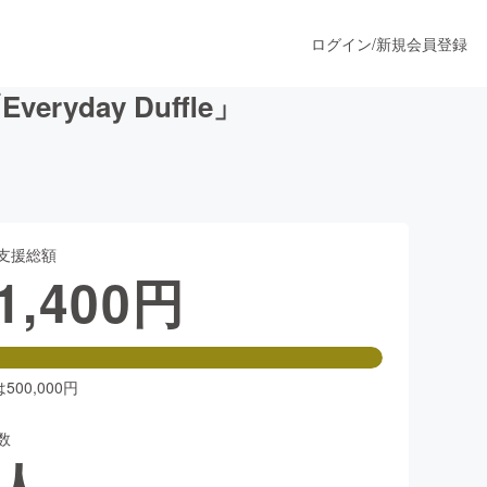
ログイン
/
新規会員登録
day Duffle」
うすぐ公開されます
支援総額
プロダクト
1,400
円
ファッション
スポーツ
00,000円
数
ア
ソーシャルグッド
人