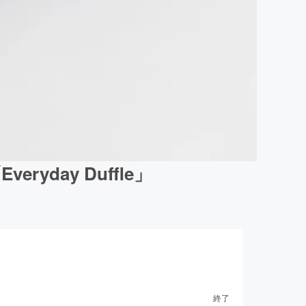
day Duffle」
終了