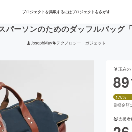
プロジェクトを掲載するには
プロジェクトをさがす
ーソンのためのダッフルバッグ「Every
JosephMay
テクノロジー・ガジェット
注目のリターン
注目の新着プロジェクト
募集終了が近いプロジェクト
も
現在の
音楽
舞台・パフォーマンス
89
ゲーム・サービス開発
フード・飲食店
178%
書籍・雑誌出版
アニメ・漫画
目標金額は5
支援者
チャレンジ
ビューティー・ヘルスケ
26