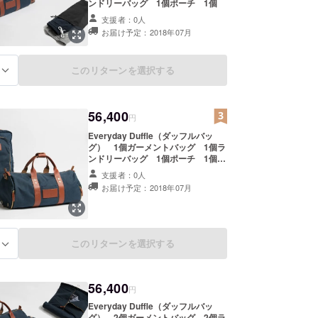
ンドリーバッグ 1個ポーチ 1個
支援者：0人
お届け予定：2018年07月
このリターンを選択する
る
56,400
円
Everyday Duffle（ダッフルバッ
グ） 1個ガーメントバッグ 1個ラ
ンドリーバッグ 1個ポーチ 1個
Modern Day Briefcase（バック
支援者：0人
パック） 1個※Modern Day
お届け予定：2018年07月
Briefcaseの詳細についてはこちら
のキャンペーンページをご覧くださ
い。
このリターンを選択する
る
56,400
円
Everyday Duffle（ダッフルバッ
グ） 2個ガーメントバッグ 2個ラ