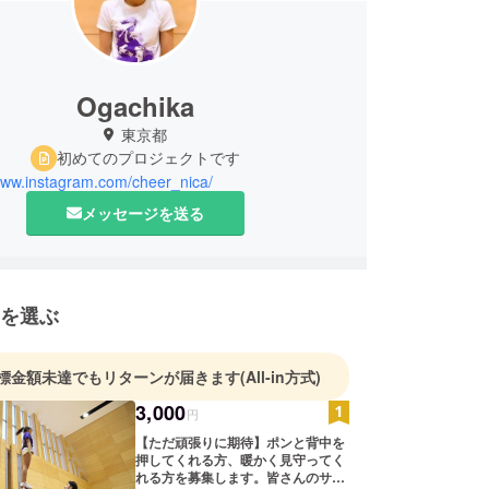
Ogachika
東京都
初めてのプロジェクトです
/www.instagram.com/cheer_nica/
メッセージを送る
を選ぶ
標金額未達でもリターンが届きます
(All-in方式)
3,000
円
【ただ頑張りに期待】ポンと背中を
押してくれる方、暖かく見守ってく
れる方を募集します。皆さんのサ