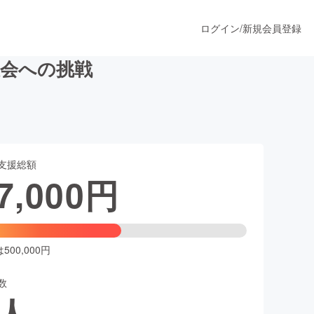
ログイン
/
新規会員登録
大会への挑戦
うすぐ公開されます
支援総額
プロダクト
7,000
円
ファッション
スポーツ
00,000円
数
ア
ソーシャルグッド
人