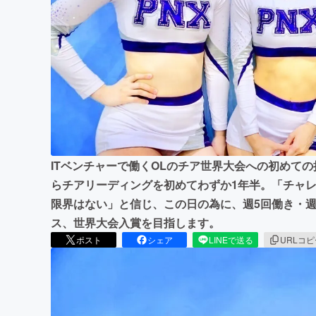
まちづくり・地域活性化
ITベンチャーで働くOLのチア世界大会への初めて
らチアリーディングを初めてわずか1年半。「チャ
限界はない」と信じ、この日の為に、週5回働き・
ス、世界大会入賞を目指します。
ポスト
シェア
LINEで送る
URLコ