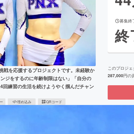
募集終
CAMPFIRE for Social Good
CAMPFIRE Creation
終
CAMPFIREふるさと納税
machi-ya
コミュニティ
このプロジェ
の挑戦を応援するプロジェクトです。未経験か
287,000
円の
レンジをするのに年齢制限はない」「自分の
週4回練習の生活を続けようやく掴んだチャン
ピー
埋め込み
QRコード