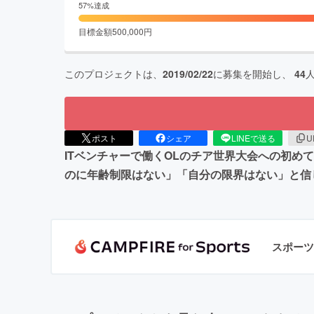
57
%達成
目標金額
500,000
円
このプロジェクトは、
2019/02/22
に募集を開始し、
44
ポスト
シェア
LINEで送る
U
ITベンチャーで働くOLのチア世界大会への初
のに年齢制限はない」「自分の限界はない」と信
スポーツ