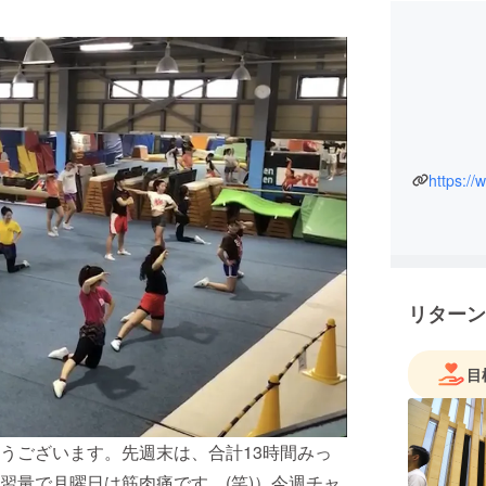
https:/
リターン
目
うございます。先週末は、合計13時間みっ
習量で月曜日は筋肉痛です。(笑)）今週チャ