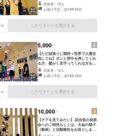
ポートが力になります。私からお礼
支援者：19人
のメールをお送りします。
お届け予定：2019年05月
このリターンを選択する
る
5,000
円
【ただ頑張りに期待＋世界で入賞目
指してね】ポンと背中を押してくれ
る方、暖かく見守ってくれる方を募
集。皆さんのサポートが力になりま
支援者：12人
す。私からお礼のメールと活動報告
お届け予定：2019年05月
をお送りします。
このリターンを選択する
る
10,000
円
【チアを見てみたい】 試合前の発表
会へのご招待もしくは、大会の様子
（動画）と活動報告をお送りしま
す。※交通費は支援者様のご負担に