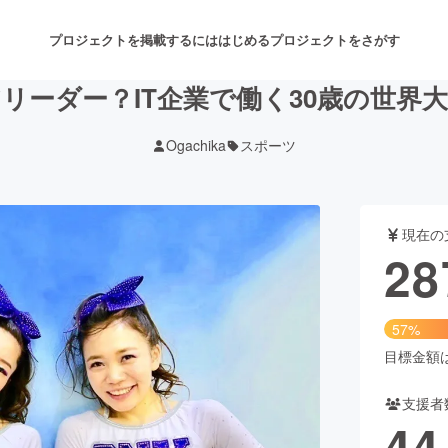
プロジェクトを掲載するには
はじめる
プロジェクトをさがす
リーダー？IT企業で働く30歳の世界
Ogachika
スポーツ
注目のリターン
注目の新着プロジェクト
募集終了が近いプロジェクト
も
現在の
音楽
舞台・パフォーマンス
28
ゲーム・サービス開発
フード・飲食店
57%
書籍・雑誌出版
アニメ・漫画
目標金額は5
支援者
チャレンジ
ビューティー・ヘルスケ
44