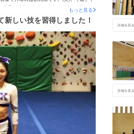
】世界の試合で使うトス技の修正。修正とい
もっと見る
分ひねって、前方に宙返りをし、開いて横に
て新しい技を習得しました！
数カ月前に技を習得したものの安定しない状
詳細を見
される技なので、私にとっては一番怖いチア
毎日のように海外選手のお手本となる動画を
も100回以上見ました。意識する点を少しず
を見つけられ、少し自信がついた日でした！
ねり）②【日曜日】本番を想定したスプリングが
ブルーのマットで試合をしますが、クラブ
わゆる体操競技の床のような跳ねるマットで
リング技を必要とされるため）この日はご縁
詳細を見
見せ場でもある難しいタンブリング技を練習
返り2回ひねり）世界大会出発まで残り40
れるように頑張ります！最後まで、ご支援の