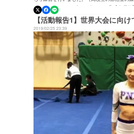
レンジしたことは下記、2点です。①【土曜日
うのも、現在チャレンジしている技（空中で半
【活動報告1】世界大会に向け
2回ひねる）はとても繊細で狂いやすいため、
2019/02/25 23:39
況が続いていました。地上数メートルまで飛ば
の技です。練習できる時間は限られている為、
探し研究。また、上手くできた日の自分の動画
つ変え、先週末ようやく成功のカギとなるコツ
▼動画はこちらから↓（アラビアン1 1/2ひ
入ったマットでの練習。国内の試合では、固い
チーム対抗チアリーディング世界大会 ではい
の演技になります。（より難易度の高いタンブ
があって都内の体操教室をお借りでき、演技の
しました。▼動画はこちらから↓（後方伸身宙
日。残りわずかですが、１つでも順位を上げら
程よろしくお願いいたします。2019/03/11