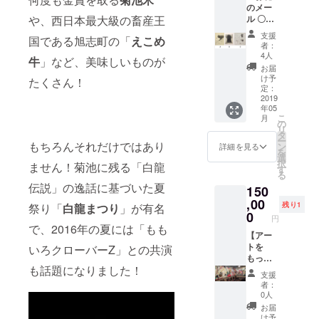
のメー
ンバー
ル 〇オ
や、西日本最大級の畜産王
グ（240
リジナ
ｇ×2
支援
国である旭志町の「
えこめ
ルトー
個） ・
者：
トバッ
くまも
4人
牛
」など、美味しいものが
グ 〇し
とハン
お届
まうち
バーグ
け予
たくさん！
みか
塩麹
定：
銅版画
2019
（200ｇ
年05
（378×
×3個）
こ
月
287mm
の
リ
額装
タ
ー
込） ※
もちろんそれだけではあり
ン
詳細を見る
を
銅版画
選
択
ません！菊池に残る「白龍
はA・
す
る
B・Cの
伝説」の逸話に基づいた夏
150
中から
お選び
,00
残り1
祭り「
白龍まつり
」が有名
くださ
0
円
い
で、2016年の夏には「もも
【アー
トを
いろクローバーZ」との共演
もっと
も話題になりました！
身近
支援
に！ス
者：
ペシャ
0人
ル体験
お届
コー
け予