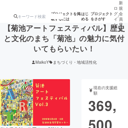
新
ロ
規
グ
会
プロジェクトを掲
はじ
プロジェクト
/
載するには
める
をさがす
イ
員
ン
登
【菊池アートフェスティバル】歴史
録
と文化のまち「菊池」の魅力に気付
いてもらいたい！
人気のプロ
注目のリ
注目の新着プロ
募集終了が近いプ
もうすぐ公開
ジェクト
ターン
ジェクト
ロジェクト
されます
MaikoY
まちづくり・地域活性化
アート・写真
音楽
現在の支援総
テクノロジー・ガジェット
ゲーム・サ
額
369,
映像・映画
書籍・雑誌
500
ビジネス・起業
チャレンジ