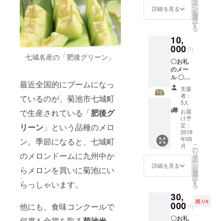
タ
ー
ン
詳細を見る
を
選
択
す
る
10,
000
円
七城名産の「肥後グリーン」
〇お礼
のメー
ル 〇オ
最近全国的にブームになっ
リジナ
支援
ルトー
者：
ているのが、菊池市七城町
トバッ
5人
グ 〇マ
お届
で生産されている「
肥後グ
マトコ
け予
キッチ
定：
リーン
」という品種のメロ
ンハン
2019
年05
バーグ7
ン。季節になると、七城町
こ
月
個セッ
の
リ
のメロンドームに九州中か
ト ・
タ
ー
nonGM
ン
詳細を見る
らメロンを買いに菊池にい
を
O牛ハン
選
択
バーグ
す
らっしゃいます。
る
（200ｇ
30,
×2個）
残り6
・ママ
000
他にも、食味コンクールで
円
トコこ
〇お礼
どもハ
何度も金賞を取る
菊池米