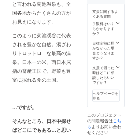
と言われる菊池温泉も、全
交通
費・宿
支援に関するよ
国各地からたくさんの方が
泊費は
くある質問
＜実費
お見えになります。
＞にて
手数料はいく
お願い
らかかります
してお
か？
このように菊池渓谷に代表
りま
す。 ◎
目標金額に届
される豊かな自然。湯ざわ
この金
かなかった場
額で描
りトロットロ！な最高の温
合どうなりま
くこと
すか？
泉。日本一の米、西日本屈
ができ
るサイ
支援で困った
指の畜産王国で、野菜も豊
ズは
時はどこに相
「110c
談したらいい
富に採れる食の王国。
m×110
ですか？
cm」ま
でとな
ヘルプページを
りま
見る
す。そ
れ以上
…ですが。
のサイ
このプロジェクト
ズをご
そんなところ、日本中探せ
の問題報告は
こち
希望の
場合に
ら
よりお問い合わ
ばどこにでもある…と思い
は、要
せください
相談と