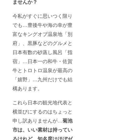
ませんか？
させて
いただ
きま
今私がすぐに思いつく限り
す。 ◎
書いた
でも…豊後牛や海の幸が豊
絵を設
富なキングオブ温泉地「別
置す
る、直
府」、黒豚などのグルメと
接壁に
書くな
日本有数の砂蒸し風呂「指
ど
（シャ
宿」…日本一の和牛・佐賀
ッター
など、
牛とトロトロ温泉が最高の
凸凹し
ている
「嬉野」…九州だけでも結
場所は
構あります。
不可）
の絵の
内容
これら日本の観光地代表と
や、書
き込む
横並びにするのはちょっと
場所な
どの詳
申し訳ありませんが…
菊池
細は菊
池アー
市は、いい素材は持ってい
トフェ
るけれど、知名度はほぼゼ
スティ