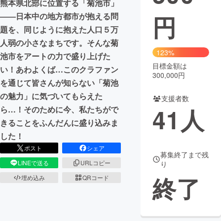
熊本県北部に位置する「菊池市」
円
――日本中の地方都市が抱える問
まちづくり・地域活性化
題を、同じように抱えた人口５万
人弱の小さなまちです。そんな菊
CAMPFIRE for Social Good
CAMPFIRE Creation
123%
池市をアートの力で盛り上げた
CAMPFIREふるさと納税
machi-ya
コミュニティ
目標金額は
い！あわよくば…このクラファン
300,000円
を通じて皆さんが知らない「菊池
の魅力」に気づいてもらえた
支援者数
41
人
ら…！そのために今、私たちがで
きることをふんだんに盛り込みま
した！
ポスト
シェア
募集終了まで残
LINEで送る
URLコピー
り
終了
埋め込み
QRコード