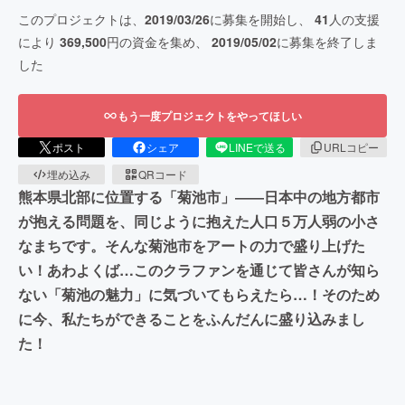
このプロジェクトは、
2019/03/26
に募集を開始し、
41
人の支援
により
369,500
円の資金を集め、
2019/05/02
に募集を終了しま
した
もう一度プロジェクトをやってほしい
ポスト
シェア
LINEで送る
URLコピー
埋め込み
QRコード
熊本県北部に位置する「菊池市」――日本中の地方都市
が抱える問題を、同じように抱えた人口５万人弱の小さ
なまちです。そんな菊池市をアートの力で盛り上げた
い！あわよくば…このクラファンを通じて皆さんが知ら
ない「菊池の魅力」に気づいてもらえたら…！そのため
に今、私たちができることをふんだんに盛り込みまし
た！