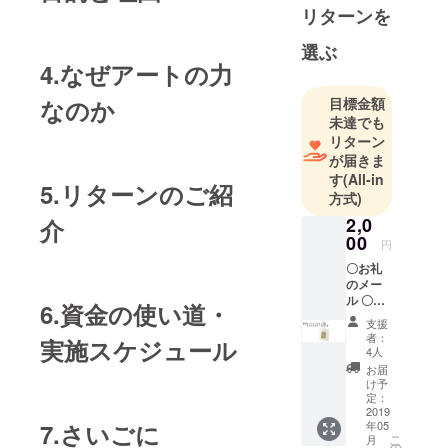
リターンを
選ぶ
4.なぜアートの力
目標金額
なのか
未達でも
リターン
が届きま
す
(All-in
5.リターンのご紹
方式)
2,0
介
00
円
〇お礼
のメー
ル 〇
6.資金の使い道・
アート
支援
フェス
者：
実施スケジュール
ティバ
4人
ルオリ
お届
ジナル
け予
トート
定：
バッグ
2019
年05
7.さいごに
※メール
こ
月
便での
の