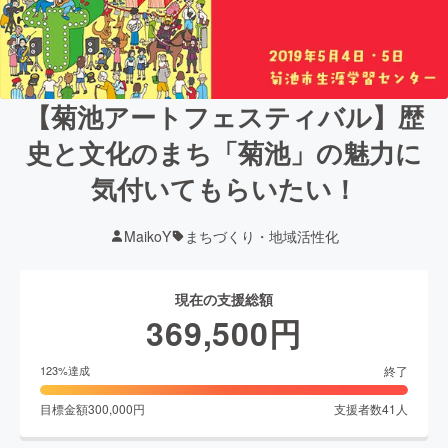
【菊池アートフェスティバル】歴
史と文化のまち「菊池」の魅力に
気付いてもらいたい！
MaikoY
まちづくり・地域活性化
現在の支援総額
369,500
円
終了
123
%達成
目標金額
300,000
円
支援者数
41
人