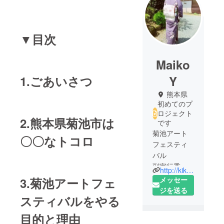
▼目次
Maiko
1.ごあいさつ
Y
熊本県
初めてのプ
ロジェクト
2.熊本県菊池市は
です
菊池アート
〇〇なトコロ
フェスティ
バル
副実行委員
http://kikuchi-artfes.com/
長です！
メッセー
3.菊池アートフェ
ジを送る
スティバルをやる
目的と理由