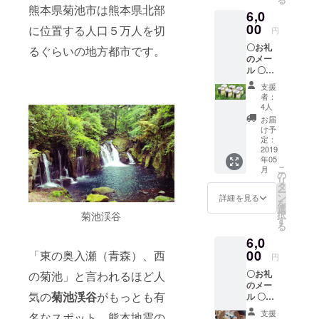
いませ
は＜実
熊本県菊池市は熊本県北部
6,0
ん）
費＞に
00
てお願
に位置する人口５万人を切
円
いして
〇お礼
るぐらいの地方都市です。
おりま
のメー
す。
ル 〇オ
（日帰
リジナ
りでき
支援
ルトー
る場合
者：
トバッ
4人
は、宿
グ 〇渡
泊費は
お届
辺商店
け予
かかり
のグラ
定：
ませ
ス
2019
ん） ◎
年05
フェッ
日程調
こ
月
ドプリ
の
整や交
リ
ン6個
タ
通費な
ー
ン
詳細を見る
どの詳
を
選
細につ
択
菊池渓谷
す
いて
る
は、菊
6,0
池アー
00
「東の奥入瀬（青森）、西
トフェ
円
スティ
〇お礼
の菊池」と言われるほど人
バル実
のメー
行委員
気の
菊池渓谷
がもっとも有
ル 〇オ
会、作
リジナ
家本
支援
名なスポット。熊本地震の
ルトー