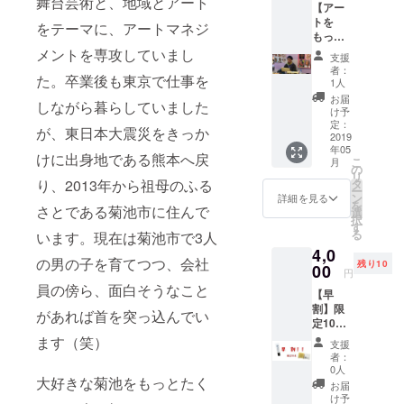
舞台芸術と、地域とアート
【アー
hearth
トを
fabric
をテーマに、アートマネジ
もっと
コール
身近
ドプロ
メントを専攻していまし
支援
に！ス
セス
者：
た。卒業後も東京で仕事を
ペシャ
ソープ
1人
ル体験
（80g）
お届
しながら暮らしていました
コー
※メール
け予
ス】 ★
便の発
定：
が、東日本大震災をきっか
似顔絵
2019
送とな
年05
アー
りま
けに出身地である熊本へ戻
こ
月
ティス
す！
の
リ
トJERO
タ
り、2013年から祖母のふる
ー
が似顔
ン
詳細を見る
を
絵書き
さとである菊池市に住んで
選
択
にいき
す
る
います。現在は菊池市で3人
ます！
4,0
◎お礼
の男の子を育てつつ、会社
残り10
のメー
00
円
ルをお
員の傍ら、面白そうなこと
【早
送りさ
割】限
せてい
があれば首を突っ込んでい
定10
ただき
名！ 〇
ます！
ます（笑）
支援
お礼の
◎白黒
者：
メール
での似
0人
〇オリ
大好きな菊池をもっとたく
顔絵に
お届
ジナル
なりま
け予