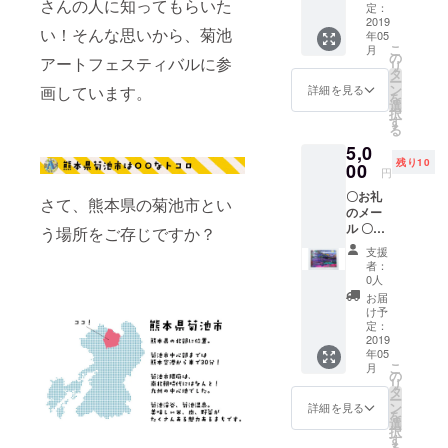
さんの人に知ってもらいた
トート
す。（1
定：
バッグ
2019
人追加
い！そんな思いから、菊池
年05
〇
1000円
こ
月
natural
となり
の
アートフェスティバルに参
リ
hearth
ます、
タ
ー
fabric
すでに
ン
画しています。
詳細を見る
を
ポイン
人数が
選
択
ト保湿
分かっ
す
る
バーム
ている
5,0
（13g）
分は追
残り10
〇
00
加でご
円
natural
支援く
〇お礼
hearth
ださい
さて、熊本県の菊池市とい
のメー
fabric
ますと
ル 〇オ
コール
う場所をご存じですか？
助かり
リジナ
ドプロ
ま
支援
ルトー
セス
す！）
者：
トバッ
ソープ
◎日本
0人
グ 〇
（80g）
全国ど
お届
TNA
※メール
こへで
け予
アブス
便の発
定：
も伺い
トラク
2019
送とな
ます
年05
ト・ペ
りま
が、
こ
月
イン
す！
の
JEROさ
リ
ティン
タ
んにか
ー
グ1枚
ン
かる交
詳細を見る
を
（額は
選
通費・
択
ついて
す
宿泊費
る