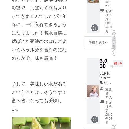
者：
人、支
トバッ
6人
援者の3
影響で、しばらく立ち入り
グ 〇イ
お届
者で進
ルフォ
け予
ができませんでしたが昨年
めさせ
ルノ
定：
ていた
ドーロ
2019
春に、一部入谷できるよう
だきま
年05
のモ
す。打
こ
月
になりました！名水百選に
ツァレ
の
ち合わ
リ
ラチー
タ
せ方法
ー
選ばれた菊池の水はほどよ
ズ3個
ン
詳細を見る
はメー
を
セット
選
ル・電
いミネラル分を含むのにな
択
す
話など
る
めらかで、味も最高！
になり
6,0
ます。
残り9
00
円
◎セッ
トトー
〇お礼
トバッ
のメー
グは5月
ル 〇オ
そして、美味しい水がある
GW明け
リジナ
支援
に送付
ということは…そうです！
ルトー
者：
しま
トバッ
11人
す！
食べ物もとっても美味し
グ 〇モ
お届
モモリ
け予
い。
メイ
定：
オリジ
2019
年05
ナルタ
こ
月
ンブ
の
リ
ラー