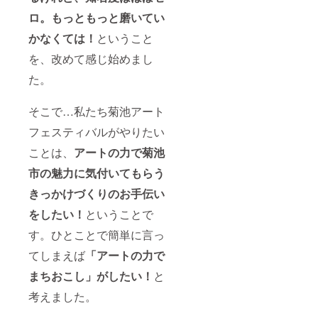
バル実
ロ。もっともっと磨いてい
行委員
会、作
かなくては！
ということ
家本
人、支
を、改めて感じ始めまし
援者の3
者で進
た。
めま
す。打
そこで…私たち菊池アート
ち合わ
せ方法
フェスティバルがやりたい
はメー
ル・電
ことは、
アートの力で
菊池
話など
になり
市の魅力に気付いてもらう
ます。
◎セッ
きっかけづくりのお手伝い
トトー
トバッ
をしたい！
ということで
グは5月
す。ひとことで簡単に言っ
GW明け
に送付
てしまえば
「アートの力で
しま
す！
まちおこし」がしたい！
と
考えました。