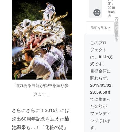
ス】 ★
定：
スズキ
2019
年05
サアヤ
こ
月
があな
の
リ
たのお
タ
ー
店に絵
ン
詳細を見る
を
を書き
選
択
に行き
す
る
ま
このプロ
す！
ジェクト
150,000
円 ◎お
は、
All-In方
礼の
式
です。
メール
をお送
目標金額に
りさせ
関わらず、
ていた
だきま
2019/05/02
迫力ある白龍が街中を練り歩
す！ ◎
23:59:59
ま
日本全
きます！
国どこ
でに集まっ
へでも
た金額が
伺いま
さらにさらに！2015年には
すが、
ファンディ
スズキ
湧出60周年記念を迎えた
菊
ングされま
サアヤ
さんに
池温泉
も…！「化粧の湯」
す。
かかる