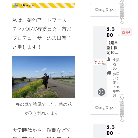
リ
発送と
タ
ー
なりま
ン
詳細を見る
を
す！
選
択
私は、菊池アートフェス
す
る
ティバル実行委員会・市民
3,0
残り4
00
円
プロデューサーの吉田舞子
【超早
と申します！
割】限
定10
名！ 〇
支援
お礼の
者：
メール
6人
〇オリ
お届
ジナル
け予
トート
定：
バッグ
2019
年05
〇
こ
月
natural
の
リ
hearth
タ
春の嵐で強風でした。菜の花
ー
fabric
ン
詳細を見る
を
ポイン
選
が咲き乱れてます！
択
ト保湿
す
る
バーム
3,0
（13g）
大学時代から、演劇などの
〇
00
円
natural