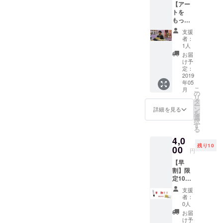
【アー
hearth
トを
fabric
もっと
コール
身近
ドプロ
支援
に！ス
セス
者：
ペシャ
ソープ
1人
ル体験
（80g）
お届
コー
※メール
け予
ス】 ★
便の発
定：
似顔絵
2019
送とな
年05
アー
りま
こ
月
ティス
す！
の
リ
トJERO
タ
ー
が似顔
ン
詳細を見る
を
絵書き
選
択
にいき
す
る
ます！
4,0
◎お礼
残り10
のメー
00
円
ルをお
【早
送りさ
割】限
せてい
定10
ただき
名！ 〇
ます！
支援
お礼の
◎白黒
者：
メール
での似
0人
〇オリ
顔絵に
お届
ジナル
なりま
け予