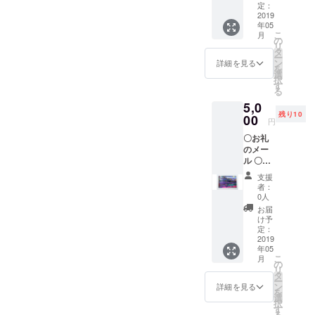
トート
す。（1
定：
バッグ
2019
人追加
年05
〇
1000円
こ
月
natural
となり
の
リ
hearth
ます、
タ
ー
fabric
すでに
ン
詳細を見る
を
ポイン
人数が
選
択
ト保湿
分かっ
す
る
バーム
ている
5,0
（13g）
分は追
残り10
〇
00
加でご
円
natural
支援く
〇お礼
hearth
ださい
のメー
fabric
ますと
ル 〇オ
コール
助かり
リジナ
ドプロ
ま
支援
ルトー
セス
す！）
者：
トバッ
ソープ
◎日本
0人
グ 〇
（80g）
全国ど
お届
TNA
※メール
こへで
け予
アブス
便の発
定：
も伺い
トラク
2019
送とな
ます
年05
ト・ペ
りま
が、
こ
月
イン
す！
の
JEROさ
リ
ティン
タ
んにか
ー
グ1枚
ン
かる交
詳細を見る
を
（額は
選
通費・
択
ついて
す
宿泊費
る