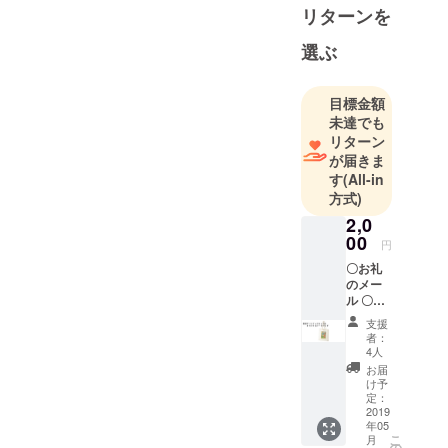
リターンを
選ぶ
目標金額
未達でも
リターン
が届きま
す
(All-in
方式)
2,0
00
円
〇お礼
のメー
ル 〇
アート
支援
フェス
者：
ティバ
4人
ルオリ
お届
ジナル
け予
トート
定：
バッグ
2019
年05
※メール
こ
月
便での
の