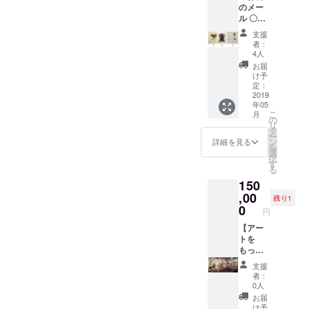
のメー
ンバー
ル 〇オ
グ（240
リジナ
ｇ×2
支援
ルトー
個） ・
者：
トバッ
くまも
4人
グ 〇し
とハン
お届
まうち
バーグ
け予
みか
塩麹
定：
銅版画
2019
（200ｇ
年05
（378×
×3個）
こ
月
287mm
の
リ
額装
タ
ー
込） ※
ン
詳細を見る
を
銅版画
選
択
はA・
す
る
B・Cの
150
中から
お選び
,00
残り1
くださ
0
円
い
【アー
トを
もっと
身近
支援
に！ス
者：
ペシャ
0人
ル体験
お届
コー
け予