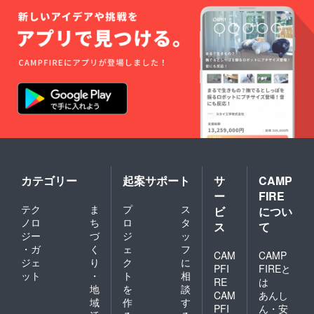
バル実
行委員
会、作
家本
人、支
援者の3
者で進
めま
す。打
ち合わ
せ方法
はメー
ル・電
話など
になり
ます。
カテゴリー
起案サポート
サ
CAMP
◎セッ
ー
FIRE
トトー
テク
ま
プ
ス
トバッ
ビ
につい
グは5月
ノロ
ち
ロ
タ
ス
て
GW明け
ジー
づ
ジ
ッ
に送付
・ガ
く
ェ
フ
しま
CAM
CAMP
ジェ
り
ク
に
す！
PFI
FIREと
ット
・
ト
相
RE
は
地
を
談
CAM
あんし
域
作
す
PFI
ん・安