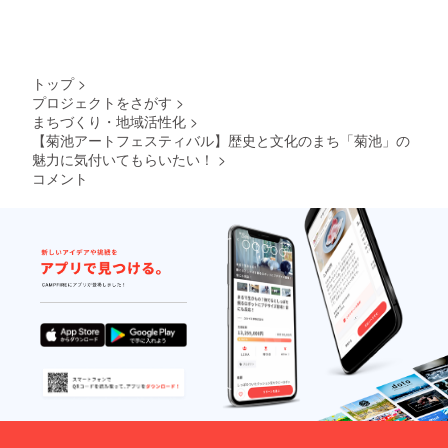
させて
いただ
きま
す。 ◎
書いた
トップ
>
絵を設
プロジェクトをさがす
>
置す
まちづくり・地域活性化
>
る、直
接壁に
【菊池アートフェスティバル】歴史と文化のまち「菊池」の
書くな
魅力に気付いてもらいたい！
>
ど
コメント
（シャ
ッター
など、
凸凹し
ている
場所は
不可）
の絵の
内容
や、書
き込む
場所な
どの詳
細は菊
池アー
トフェ
スティ