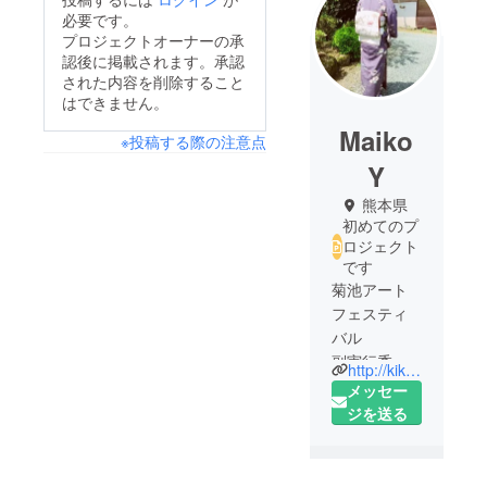
必要です。
プロジェクトオーナーの承
認後に掲載されます。承認
された内容を削除すること
はできません。
Maiko
※投稿する際の注意点
Y
熊本県
初めてのプ
ロジェクト
です
菊池アート
フェスティ
バル
副実行委員
http://kikuchi-artfes.com/
長です！
メッセー
ジを送る