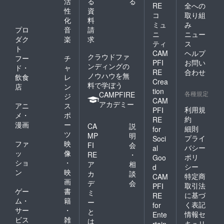
活
る
る
RE
全への
性
資
コ
取り組
化
料
ミュ
み
プロ
音
請
ニ
ニュー
ダク
楽
求
ティ
ス
ト
CAM
ヘルプ
クラウドファ
フー
チ
PFI
お問い
ンディングの
ド・
ャ
RE
合わせ
ノウハウを無
飲食
レ
Crea
料で学ぼう
店
ン
tion
各種規定
CAMPFIRE
ジ
CAM
アカデミー
アニ
ス
利用規
PFI
メ・
ポ
約
RE
漫画
ー
CA
説
細則
for
ツ
MP
明
プライ
Soci
ファ
映
FI
会
バシー
al
ッ
像
RE
・
ポリ
Goo
ショ
・
ア
相
シー
d
ン
映
カ
談
特定商
CAM
画
デ
会
取引法
PFI
ゲー
書
ミ
に基づ
RE
ム・
籍
ー
く表記
for
サー
・
と
情報セ
Ente
ビス
雑
は
キュリ
rtain