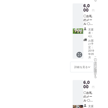
いませ
は＜実
6,0
ん）
費＞に
00
てお願
円
いして
〇お礼
おりま
のメー
す。
ル 〇オ
（日帰
リジナ
りでき
支援
ルトー
る場合
者：
トバッ
4人
は、宿
グ 〇渡
泊費は
お届
辺商店
け予
かかり
のグラ
定：
ませ
ス
2019
ん） ◎
年05
フェッ
日程調
こ
月
ドプリ
の
整や交
リ
ン6個
タ
通費な
ー
ン
詳細を見る
どの詳
を
選
細につ
択
す
いて
る
は、菊
6,0
池アー
00
トフェ
円
スティ
〇お礼
バル実
のメー
行委員
ル 〇オ
会、作
リジナ
家本
支援
ルトー