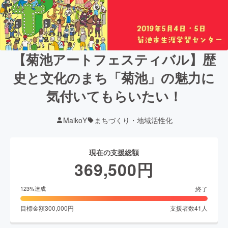
【菊池アートフェスティバル】歴
史と文化のまち「菊池」の魅力に
気付いてもらいたい！
MaikoY
まちづくり・地域活性化
現在の支援総額
369,500
円
終了
123
%達成
目標金額
300,000
円
支援者数
41
人