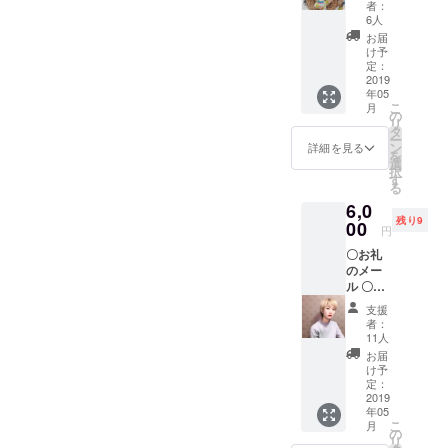
者：
人、支
トバッ
6人
援者の3
グ 〇イ
お届
者で進
ルフォ
け予
めさせ
ルノ
定：
ていた
ドーロ
2019
だきま
年05
のモ
す。打
こ
月
ツァレ
の
ち合わ
リ
ラチー
タ
せ方法
ー
ズ3個
ン
詳細を見る
はメー
を
セット
選
ル・電
択
す
話など
る
になり
6,0
ます。
残り9
00
円
◎セッ
トトー
〇お礼
トバッ
のメー
グは5月
ル 〇オ
GW明け
リジナ
支援
に送付
ルトー
者：
しま
トバッ
11人
す！
グ 〇モ
お届
モモリ
け予
メイ
定：
オリジ
2019
年05
ナルタ
こ
月
ンブ
の
リ
ラー