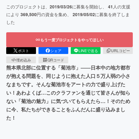
このプロジェクトは、
2019/03/26
に募集を開始し、
41
人の支援
により
369,500
円の資金を集め、
2019/05/02
に募集を終了しま
した
もう一度プロジェクトをやってほしい
ポスト
シェア
LINEで送る
URLコピー
埋め込み
QRコード
熊本県北部に位置する「菊池市」――日本中の地方都市
が抱える問題を、同じように抱えた人口５万人弱の小さ
なまちです。そんな菊池市をアートの力で盛り上げた
い！あわよくば…このクラファンを通じて皆さんが知ら
ない「菊池の魅力」に気づいてもらえたら…！そのため
に今、私たちができることをふんだんに盛り込みまし
た！