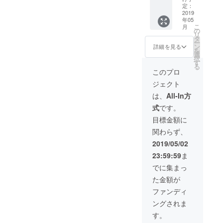
ス】 ★
定：
スズキ
2019
年05
サアヤ
こ
月
があな
の
リ
たのお
タ
ー
店に絵
ン
詳細を見る
を
を書き
選
択
に行き
す
る
ま
このプロ
す！
ジェクト
150,000
円 ◎お
は、
All-In方
礼の
式
です。
メール
をお送
目標金額に
りさせ
関わらず、
ていた
だきま
2019/05/02
す！ ◎
23:59:59
ま
日本全
国どこ
でに集まっ
へでも
た金額が
伺いま
すが、
ファンディ
スズキ
ングされま
サアヤ
さんに
す。
かかる