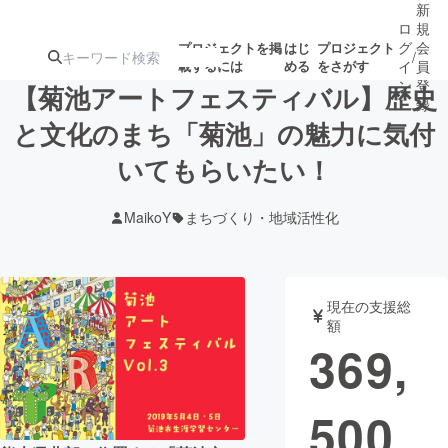
新
ロ
規
グ
会
プロジェクトを掲
はじ
プロジェクト
/
載するには
める
をさがす
イ
員
ン
登
【菊池アートフェスティバル】歴史
録
と文化のまち「菊池」の魅力に気付
いてもらいたい！
人気のプロ
注目のリ
注目の新着プロ
募集終了が近いプ
もうすぐ公開
ジェクト
ターン
ジェクト
ロジェクト
されます
MaikoY
まちづくり・地域活性化
アート・写真
音楽
現在の支援総
テクノロジー・ガジェット
ゲーム・サ
額
369,
映像・映画
書籍・雑誌
500
ビジネス・起業
チャレンジ