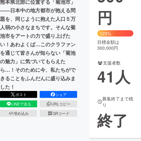
熊本県北部に位置する「菊池市」
円
――日本中の地方都市が抱える問
まちづくり・地域活性化
題を、同じように抱えた人口５万
人弱の小さなまちです。そんな菊
CAMPFIRE for Social Good
CAMPFIRE Creation
123%
池市をアートの力で盛り上げた
CAMPFIREふるさと納税
machi-ya
コミュニティ
目標金額は
い！あわよくば…このクラファン
300,000円
を通じて皆さんが知らない「菊池
の魅力」に気づいてもらえた
支援者数
41
人
ら…！そのために今、私たちがで
きることをふんだんに盛り込みま
した！
ポスト
シェア
募集終了まで残
LINEで送る
URLコピー
り
終了
埋め込み
QRコード