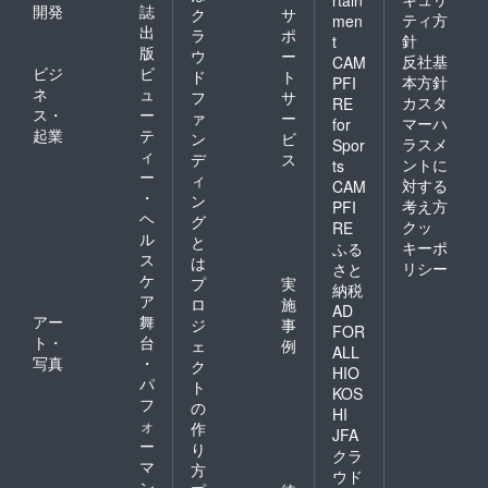
開発
誌
ク
サ
ティ方
men
出
ラ
ポ
針
t
版
ウ
ー
反社基
CAM
ビジ
ビ
ド
ト
本方針
PFI
ネ
ュ
フ
サ
カスタ
RE
ス・
ー
ァ
ー
マーハ
for
起業
テ
ン
ビ
ラスメ
Spor
ィ
デ
ス
ントに
ts
ー
ィ
対する
CAM
・
ン
考え方
PFI
ヘ
グ
クッ
RE
ル
と
キーポ
ふる
ス
は
リシー
さと
ケ
プ
実
納税
ア
ロ
施
AD
アー
舞
ジ
事
FOR
ト・
台
ェ
例
ALL
写真
・
ク
HIO
パ
ト
KOS
フ
の
HI
ォ
作
JFA
ー
り
クラ
マ
方
ウド
ン