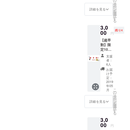
リ
発送と
タ
ー
なりま
ン
詳細を見る
を
す！
選
択
す
る
3,0
残り4
00
円
【超早
割】限
定10
名！ 〇
支援
お礼の
者：
メール
6人
〇オリ
お届
ジナル
け予
トート
定：
バッグ
2019
年05
〇
こ
月
natural
の
リ
hearth
タ
ー
fabric
ン
詳細を見る
を
ポイン
選
択
ト保湿
す
る
バーム
3,0
（13g）
〇
00
円
natural