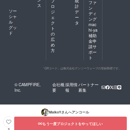
プ
統
ファ
ス
ロ
計
ン
ソー
ジ
デ
ディ
シャ
ェ
ー
ング
ル
ク
タ
mac
グッ
ト
hi-ya
ド
の
補助
広
金申
め
請サ
方
ポー
ト
「QRコード」は株式会社デンソーウェーブの登録商標です。
© CAMPFIRE,
会社概
採用情
パートナー
Inc.
要
報
募集
MaikoY
さんへアンコール
もう一度プロジェクトをやってほしい
2