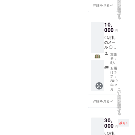
タ
ー
ン
詳細を見る
を
選
択
す
る
10,
000
円
〇お礼
のメー
ル 〇オ
リジナ
支援
ルトー
者：
トバッ
5人
グ 〇マ
お届
マトコ
け予
キッチ
定：
ンハン
2019
年05
バーグ7
こ
月
個セッ
の
リ
ト ・
タ
ー
nonGM
ン
詳細を見る
を
O牛ハン
選
択
バーグ
す
る
（200ｇ
30,
×2個）
残り6
・ママ
000
円
トコこ
〇お礼
どもハ