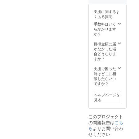
交通
費・宿
支援に関するよ
泊費は
くある質問
＜実費
＞にて
手数料はいく
お願い
らかかります
してお
か？
りま
す。 ◎
目標金額に届
この金
かなかった場
額で描
合どうなりま
くこと
すか？
ができ
るサイ
支援で困った
ズは
時はどこに相
「110c
談したらいい
m×110
ですか？
cm」ま
でとな
ヘルプページを
りま
見る
す。そ
れ以上
のサイ
このプロジェクト
ズをご
の問題報告は
こち
希望の
場合に
ら
よりお問い合わ
は、要
せください
相談と