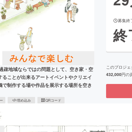
募集終
CAMPFIRE for Social Good
CAMPFIRE Creation
終
CAMPFIREふるさと納税
machi-ya
コミュニティ
このプロジェ
は過疎地域ならではの問題として、空き家・空
432,000
円の
することが出来るアートイベントやクリエイ
鶴で制作する場や作品を展示する場所を空き
ピー
埋め込み
QRコード