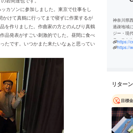
 の岩間達也です。
のハッカソンに参加しました。東京で仕事をし
間かけて真鶴に行ってまで寝ずに作業するが
神奈川県
品を作りました。作曲家の方とのんびり真鶴
過疎地域
ジー・現
作品発表がすごい刺激的でした。昼間に食べ
ティスト
https://
ったです。いつかまた来たいなぁと思ってい
現化する
https:/
リターン
目標