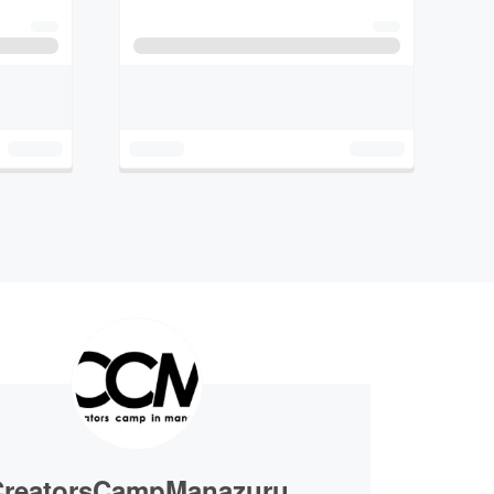
CreatorsCampManazuru