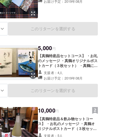
お届け予定：2019年08月
このリターンを選択する
る
5,000
円
【真鶴特産品セットコース】 ・お礼
のメッセージ ・真鶴オリジナルポス
トカード（３枚セット） ・真鶴に来
ないと買えないご当地特産品を提供
支援者：4人
鯵（アジ）サブレとしか煮のセッ
お届け予定：2019年08月
ト
このリターンを選択する
る
10,000
円
【真鶴特産品＆飲み物セットコー
ス】 ・お礼のメッセージ ・真鶴オ
リジナルポストカード（３枚セッ
ト） ・真鶴に来ないと買えないご当
支援者：5人