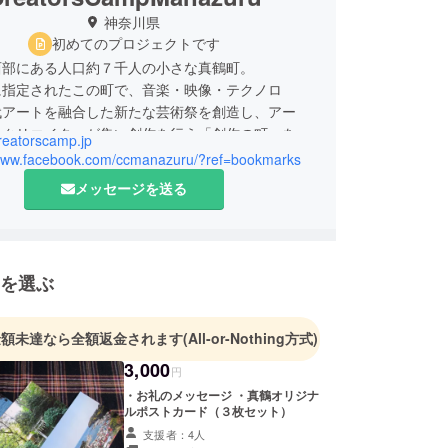
神奈川県
初めてのプロジェクトです
西部にある人口約７千人の小さな真鶴町。
に指定されたこの町で、音楽・映像・テクノロ
代アートを融合した新たな芸術祭を創造し、アー
やクリエイターが集い創作を行う「創作の町」を具
creatorscamp.jp
ためにプロジェクトを実施しています。
/www.facebook.com/ccmanazuru/?ref=bookmarks
メッセージを送る
を選ぶ
金額未達なら全額返金されます
(All-or-Nothing方式)
3,000
円
・お礼のメッセージ ・真鶴オリジナ
ルポストカード（３枚セット）
支援者：4人