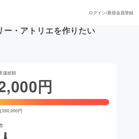
ログイン
/
新規会員登録
リー・アトリエを作りたい
うすぐ公開されます
支援総額
プロダクト
2,000
円
ファッション
スポーツ
50,000円
数
ア
ソーシャルグッド
人