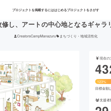
プロジェクトを掲載するには
はじめる
プロジェクトをさがす
改修し、アートの中心地となるギャラ
CreatorsCampManazuru
まちづくり・地域活性化
注目のリターン
注目の新着プロジェクト
募集終了が近いプロジェクト
も
現在の
音楽
舞台・パフォーマンス
43
ゲーム・サービス開発
フード・飲食店
123%
書籍・雑誌出版
アニメ・漫画
目標金額は3
支援者
チャレンジ
ビューティー・ヘルスケ
29