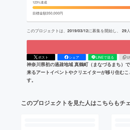
123
%達成
目標金額
350,000
円
このプロジェクトは、
2019/03/12
に募集を開始し、
29
ポスト
シェア
LINEで送る
U
神奈川県初の過疎地域 真鶴町（まなづるまち）
来るアートイベントやクリエイターが移り住むこ
す。
このプロジェクトを見た人はこちらもチ