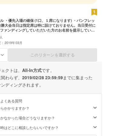
 ・パンフレッ
ファンディングしていただいた方のお名前を提示していた
バンド（リボン）をしていただければ、当日開場時間前に
人
着席していただく事が可能です。 ※注意 〇決勝大会は
：2019年03月
ので、目標金額に達しなくてもリターンは受け取る事がで
優先入場につきましては、27日のバトルイベントが50、28
ト決勝が 20となります。 〇リターンはお礼のメール、優先
このリターンを選択する
る
レットへの記名以外ございません。（支援時、必ず備考欄
名前をご記入ください。記入のない場合はCAMPFIREの
掲載いたします。ご了承ください。）
ジェクトは、
All-In方式
です。
に関わらず、
2019/02/28 23:59:59
までに集まった
ァンディングされます。
るよくある質問
くらかかりますか？
届かなかった場合どうなりますか？
た時はどこに相談したらいいですか？