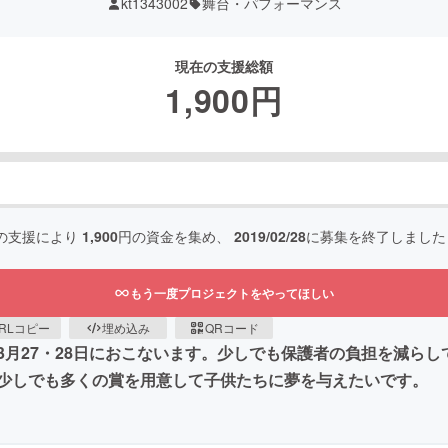
kt1343002
舞台・パフォーマンス
現在の支援総額
1,900
円
の支援により
1,900
円の資金を集め、
2019/02/28
に募集を終了しました
もう一度プロジェクトをやってほしい
RLコピー
埋め込み
QRコード
3月27・28日におこないます。少しでも保護者の負担を減ら
少しでも多くの賞を用意して子供たちに夢を与えたいです。