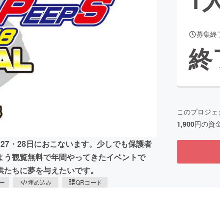
募集終
CAMPFIRE for Social Good
CAMPFIRE Creation
終
CAMPFIREふるさと納税
machi-ya
コミュニティ
このプロジェ
1,900
円の資
27・28日におこないます。少しでも保護者
よう観覧無料で年間やってきたイベントで
供たちに夢を与えたいです。
ピー
埋め込み
QRコード