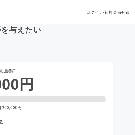
ログイン
/
新規会員登録
夢を与えたい
うすぐ公開されます
支援総額
プロダクト
900
円
ファッション
スポーツ
00,000円
数
ア
ソーシャルグッド
人