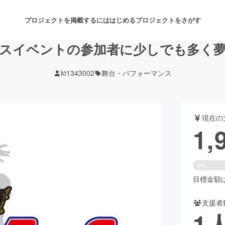
プロジェクトを掲載するには
はじめる
プロジェクトをさがす
スイベントの参加者に少しでも多く
kt1343002
舞台・パフォーマンス
注目のリターン
注目の新着プロジェクト
募集終了が近いプロジェクト
も
現在の
音楽
舞台・パフォーマンス
1,
ゲーム・サービス開発
フード・飲食店
0%
書籍・雑誌出版
アニメ・漫画
目標金額は2
支援者
チャレンジ
ビューティー・ヘルスケ
1