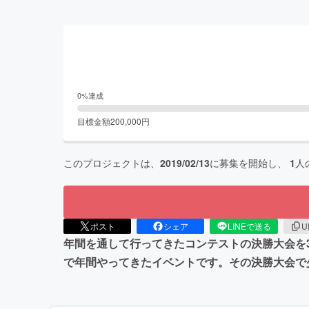
0
%達成
目標金額
200,000
円
このプロジェクトは、
2019/02/13
に募集を開始し、
1
人
ポスト
シェア
LINEで送る
U
年間を通して行ってきたコンテストの決勝大会を
で年間やってきたイベントです。その決勝大会で