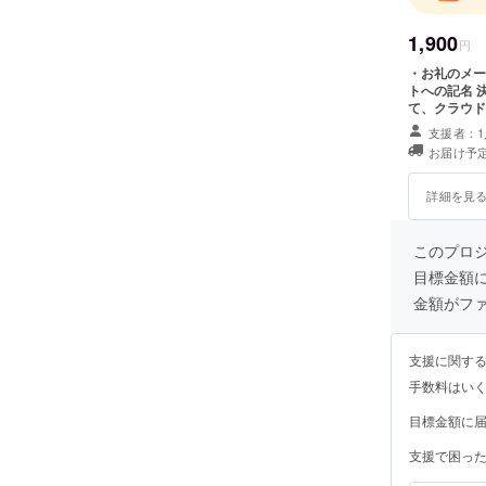
1,900
円
・お礼のメール ・優先入場の確保 (1口、１席になります)
トへの記名 決勝大会当日は指定席は特に設けておりません。当日受付に
て、クラウド
だき、手首に
支援者：1
優先してご入場し
お届け予定
開催決定です
きます。 〇
日のコンテス
詳細を見
入場、パンフ
にご希望のお
ユーザー名を
このプロ
目標金額
金額がフ
支援に関す
手数料はい
目標金額に
支援で困っ