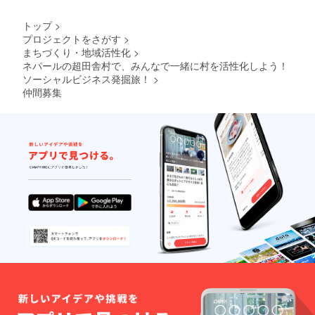
トップ
>
プロジェクトをさがす
>
まちづくり・地域活性化
>
ネパールの超田舎村で、みんなで一緒に村を活性化しよう！
ソーシャルビジネス発掘旅！
>
仲間募集