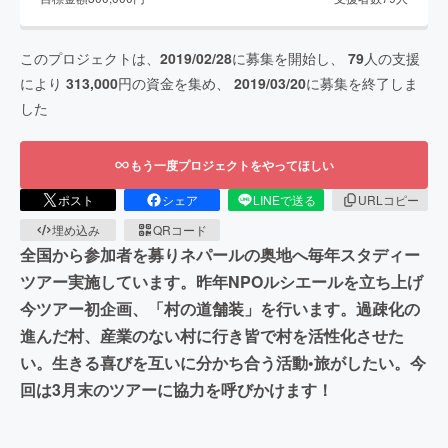
このプロジェクトは、
2019/02/28
に募集を開始し、
79
人の支援
により
313,000
円の資金を集め、
2019/03/20
に募集を終了しま
した
もう一度プロジェクトをやってほしい
ポスト
シェア
LINEで送る
URLコピー
埋め込み
QRコード
全国から参加者を募りネパールの奥地へ毎年スタディー
ツアー実施しています。昨年NPOルシエールを立ち上げ
今ツアー初企画、「村の道舗装」を行います。過疎化の
進んだ村、産業のない村に行き皆で村を活性化させた
い。生きる喜びを互いに分かち合う活動•旅がしたい。今
回は3月末のツアーに協力を呼びかけます！