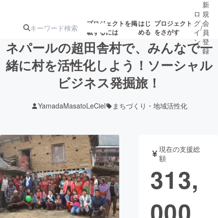
新
ロ
規
グ
会
プロジェクトを掲
はじ
プロジェクト
/
載するには
める
をさがす
イ
員
ン
登
ネパールの超田舎村で、みんなで一
録
緒に村を活性化しよう！ソーシャル
ビジネス発掘旅！
人気のプロ
注目のリ
注目の新着プロ
募集終了が近いプ
もうすぐ公開
ジェクト
ターン
ジェクト
ロジェクト
されます
YamadaMasatoLeCiel
まちづくり・地域活性化
アート・写真
音楽
現在の支援総
テクノロジー・ガジェット
ゲーム・サ
額
313,
映像・映画
書籍・雑誌
000
ビジネス・起業
チャレンジ