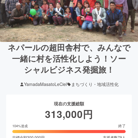
ネパールの超田舎村で、みんなで
一緒に村を活性化しよう！ソー
シャルビジネス発掘旅！
YamadaMasatoLeCiel
まちづくり・地域活性化
現在の支援総額
313,000
円
終了
104
%達成
目標金額
300,000
円
支援者数
79
人