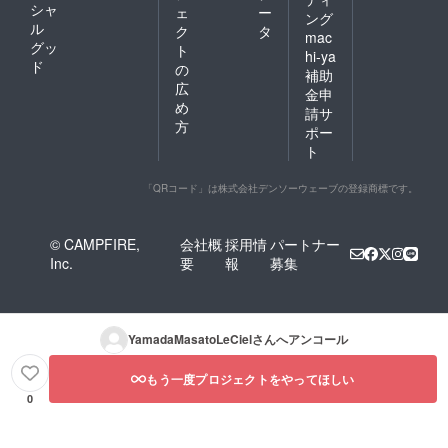
シャ
ェ
ー
ング
ル
ク
タ
mac
グッ
ト
hi-ya
ド
の
補助
広
金申
め
請サ
方
ポー
ト
「QRコード」は株式会社デンソーウェーブの登録商標です。
© CAMPFIRE,
会社概
採用情
パートナー
Inc.
要
報
募集
YamadaMasatoLeCiel
さんへアンコール
もう一度プロジェクトをやってほしい
0