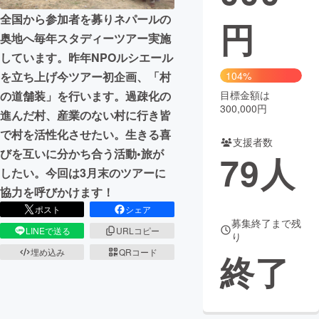
全国から参加者を募りネパールの
円
まちづくり・地域活性化
奥地へ毎年スタディーツアー実施
しています。昨年NPOルシエール
CAMPFIRE for Social Good
CAMPFIRE Creation
を立ち上げ今ツアー初企画、「村
104%
CAMPFIREふるさと納税
machi-ya
コミュニティ
の道舗装」を行います。過疎化の
目標金額は
300,000円
進んだ村、産業のない村に行き皆
で村を活性化させたい。生きる喜
支援者数
びを互いに分かち合う活動•旅が
79
人
したい。今回は3月末のツアーに
協力を呼びかけます！
ポスト
シェア
募集終了まで残
LINEで送る
URLコピー
り
埋め込み
QRコード
終了