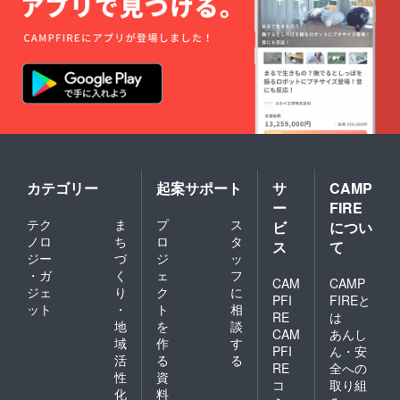
カテゴリー
起案サポート
サ
CAMP
ー
FIRE
テク
ま
プ
ス
ビ
につい
ノロ
ち
ロ
タ
ス
て
ジー
づ
ジ
ッ
・ガ
く
ェ
フ
CAM
CAMP
ジェ
り
ク
に
PFI
FIREと
ット
・
ト
相
RE
は
地
を
談
CAM
あんし
域
作
す
PFI
ん・安
活
る
る
RE
全への
性
資
コ
取り組
化
料