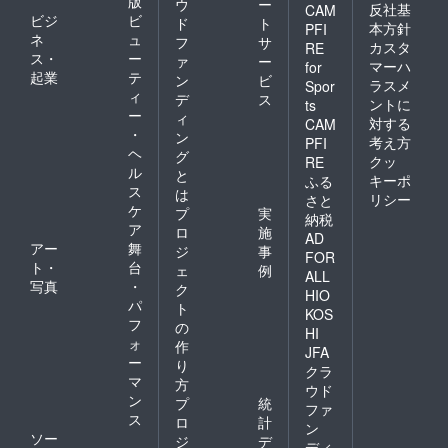
版
ウ
ー
反社基
CAM
ビジ
ビ
ド
ト
本方針
PFI
ネ
ュ
フ
サ
カスタ
RE
ス・
ー
ァ
ー
マーハ
for
起業
テ
ン
ビ
ラスメ
Spor
ィ
デ
ス
ントに
ts
ー
ィ
対する
CAM
・
ン
考え方
PFI
ヘ
グ
クッ
RE
ル
と
キーポ
ふる
ス
は
リシー
さと
ケ
プ
実
納税
ア
ロ
施
AD
アー
舞
ジ
事
FOR
ト・
台
ェ
例
ALL
写真
・
ク
HIO
パ
ト
KOS
フ
の
HI
ォ
作
JFA
ー
り
クラ
マ
方
ウド
ン
プ
統
ファ
ス
ロ
計
ン
ソー
ジ
デ
ディ