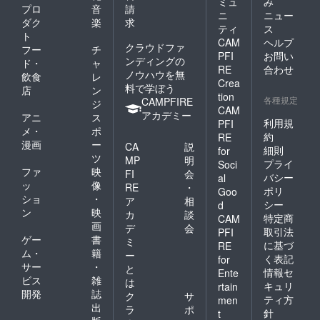
ミュ
み
プロ
音
請
ニ
ニュー
ダク
楽
求
ティ
ス
ト
CAM
ヘルプ
クラウドファ
フー
チ
PFI
お問い
ンディングの
ド・
ャ
RE
合わせ
ノウハウを無
飲食
レ
Crea
料で学ぼう
店
ン
tion
各種規定
CAMPFIRE
ジ
CAM
アカデミー
アニ
ス
利用規
PFI
メ・
ポ
約
RE
漫画
ー
CA
説
細則
for
ツ
MP
明
プライ
Soci
ファ
映
FI
会
バシー
al
ッ
像
RE
・
ポリ
Goo
ショ
・
ア
相
シー
d
ン
映
カ
談
特定商
CAM
画
デ
会
取引法
PFI
ゲー
書
ミ
に基づ
RE
ム・
籍
ー
く表記
for
サー
・
と
情報セ
Ente
ビス
雑
は
キュリ
rtain
開発
誌
ク
サ
ティ方
men
出
ラ
ポ
針
t