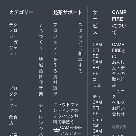
カテゴリー
起案サポート
サ
CAMP
ー
FIRE
テク
ま
プ
ス
ビ
につい
ノロ
ち
ロ
タ
ス
て
ジー
づ
ジ
ッ
・ガ
く
ェ
フ
CAM
CAMP
ジェ
り
ク
に
PFI
FIREと
ット
・
ト
相
RE
は
地
を
談
CAM
あんし
域
作
す
PFI
ん・安
活
る
る
RE
全への
性
資
コ
取り組
化
料
ミュ
み
プロ
音
請
ニ
ニュー
ダク
楽
求
ティ
ス
ト
CAM
ヘルプ
クラウドファ
フー
チ
PFI
お問い
ンディングの
ド・
ャ
RE
合わせ
ノウハウを無
飲食
レ
Crea
料で学ぼう
店
ン
tion
各種規定
CAMPFIRE
ジ
CAM
アカデミー
アニ
ス