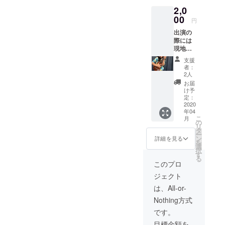
2,0
00
円
出演の
際には
現地で
の動画
支援
と、9才
者：
の娘よ
2人
り、心
お届
を込め
け予
てお礼
定：
のカー
2020
年04
ドを送
こ
月
りたい
の
リ
と思い
タ
ー
ます。
ン
詳細を見る
を
選
択
す
る
このプロ
ジェクト
は、All-or-
Nothing方式
です。
目標金額を