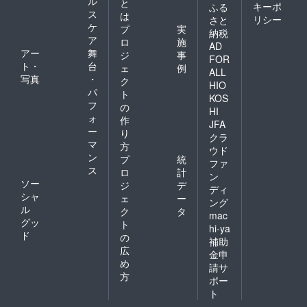
ル
と
キーポ
ふる
ス
は
リシー
さと
ケ
プ
実
納税
ア
ロ
施
AD
アー
舞
ジ
事
FOR
ト・
台
ェ
例
ALL
写真
・
ク
HIO
パ
ト
KOS
フ
の
HI
ォ
作
JFA
ー
り
クラ
マ
方
ウド
ン
プ
統
ファ
ス
ロ
計
ン
ソー
ジ
デ
ディ
シャ
ェ
ー
ング
ル
ク
タ
mac
グッ
ト
hi-ya
ド
の
補助
広
金申
め
請サ
方
ポー
ト