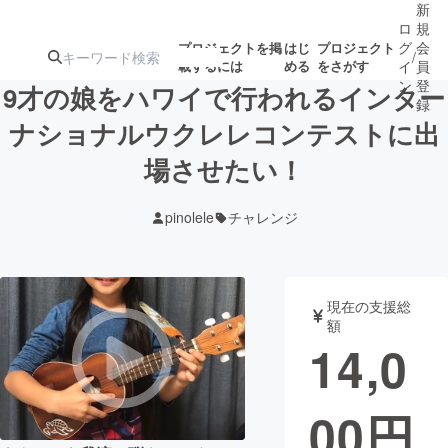
新
ロ
規
グ
会
プロジェクトを掲
はじ
プロジェクト
/
載するには
める
をさがす
イ
員
ン
登
9才の娘をハワイで行われるインター
録
ナショナルウクレレコンテストに出
場させたい！
人気のプロ
注目のリ
注目の新着プロ
募集終了が近いプ
もうすぐ公開
ジェクト
ターン
ジェクト
ロジェクト
されます
pinolele
チャレンジ
アート・写真
音楽
現在の支援総
テクノロジー・ガジェット
ゲーム・サ
額
14,0
映像・映画
書籍・雑誌
00
円
ビジネス・起業
チャレンジ