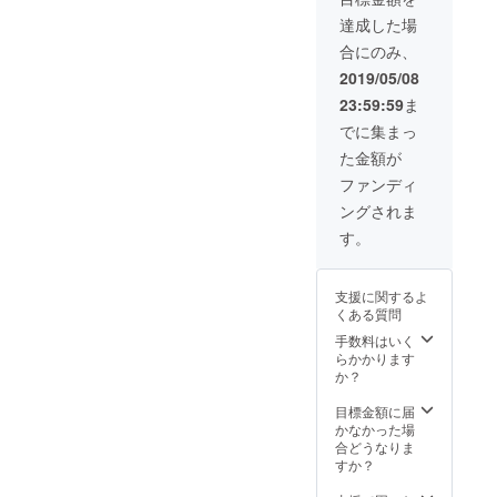
達成した場
合にのみ、
2019/05/08
23:59:59
ま
でに集まっ
た金額が
ファンディ
ングされま
す。
支援に関するよ
くある質問
手数料はいく
らかかります
か？
目標金額に届
かなかった場
合どうなりま
すか？