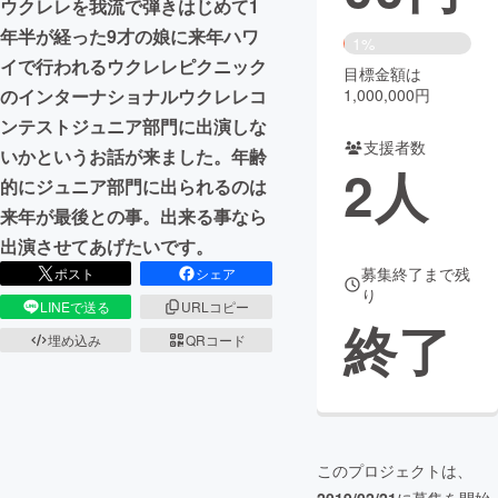
ウクレレを我流で弾きはじめて1
年半が経った9才の娘に来年ハワ
まちづくり・地域活性化
1%
イで行われるウクレレピクニック
目標金額は
のインターナショナルウクレレコ
1,000,000円
CAMPFIRE for Social Good
CAMPFIRE Creation
ンテストジュニア部門に出演しな
CAMPFIREふるさと納税
machi-ya
コミュニティ
支援者数
いかというお話が来ました。年齢
2
人
的にジュニア部門に出られるのは
来年が最後との事。出来る事なら
出演させてあげたいです。
募集終了まで残
ポスト
シェア
り
LINEで送る
URLコピー
終了
埋め込み
QRコード
このプロジェクトは、