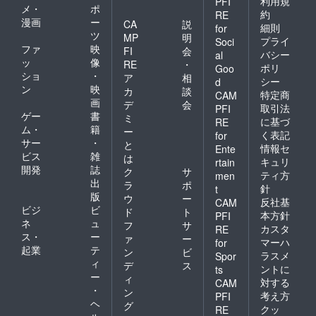
利用規
PFI
メ・
ポ
約
RE
漫画
ー
CA
説
細則
for
ツ
MP
明
プライ
Soci
ファ
映
FI
会
バシー
al
ッ
像
RE
・
ポリ
Goo
ショ
・
ア
相
シー
d
ン
映
カ
談
特定商
CAM
画
デ
会
取引法
PFI
ゲー
書
ミ
に基づ
RE
ム・
籍
ー
く表記
for
サー
・
と
情報セ
Ente
ビス
雑
は
キュリ
rtain
開発
誌
ク
サ
ティ方
men
出
ラ
ポ
針
t
版
ウ
ー
反社基
CAM
ビジ
ビ
ド
ト
本方針
PFI
ネ
ュ
フ
サ
カスタ
RE
ス・
ー
ァ
ー
マーハ
for
起業
テ
ン
ビ
ラスメ
Spor
ィ
デ
ス
ントに
ts
ー
ィ
対する
CAM
・
ン
考え方
PFI
ヘ
グ
クッ
RE