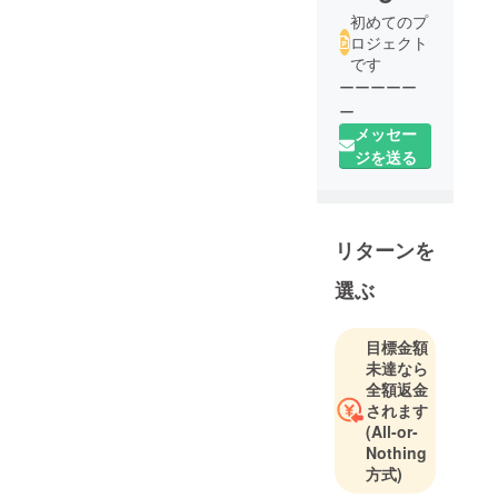
初めてのプ
ロジェクト
です
ーーーーー
ー
メッセー
ジを送る
リターンを
選ぶ
目標金額
未達なら
全額返金
されます
(All-or-
Nothing
方式)