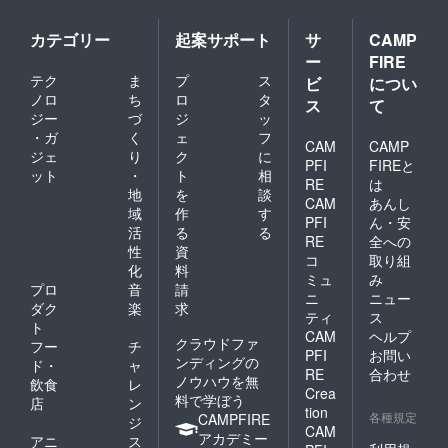
カテゴリー
起案サポート
サ
CAMP
ー
FIRE
テク
ま
プ
ス
ビ
につい
ノロ
ち
ロ
タ
ス
て
ジー
づ
ジ
ッ
・ガ
く
ェ
フ
CAM
CAMP
ジェ
り
ク
に
PFI
FIREと
ット
・
ト
相
RE
は
地
を
談
CAM
あんし
域
作
す
PFI
ん・安
活
る
る
RE
全への
性
資
コ
取り組
化
料
ミュ
み
プロ
音
請
ニ
ニュー
ダク
楽
求
ティ
ス
ト
CAM
ヘルプ
クラウドファ
フー
チ
PFI
お問い
ンディングの
ド・
ャ
RE
合わせ
ノウハウを無
飲食
レ
Crea
料で学ぼう
店
ン
tion
各種規定
CAMPFIRE
ジ
CAM
アカデミー
アニ
ス