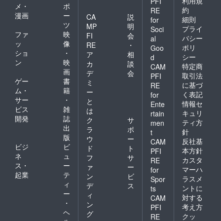
利用規
PFI
メ・
ポ
約
RE
漫画
ー
CA
説
細則
for
ツ
MP
明
プライ
Soci
ファ
映
FI
会
バシー
al
ッ
像
RE
・
ポリ
Goo
ショ
・
ア
相
シー
d
ン
映
カ
談
特定商
CAM
画
デ
会
取引法
PFI
ゲー
書
ミ
に基づ
RE
ム・
籍
ー
く表記
for
サー
・
と
情報セ
Ente
ビス
雑
は
キュリ
rtain
開発
誌
ク
サ
ティ方
men
出
ラ
ポ
針
t
版
ウ
ー
反社基
CAM
ビジ
ビ
ド
ト
本方針
PFI
ネ
ュ
フ
サ
カスタ
RE
ス・
ー
ァ
ー
マーハ
for
起業
テ
ン
ビ
ラスメ
Spor
ィ
デ
ス
ントに
ts
ー
ィ
対する
CAM
・
ン
考え方
PFI
ヘ
グ
クッ
RE