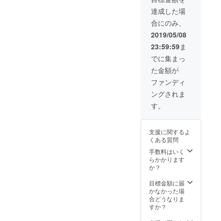
達成した場
合にのみ、
2019/05/08
23:59:59
ま
でに集まっ
た金額が
ファンディ
ングされま
す。
支援に関するよ
くある質問
手数料はいく
らかかります
か？
目標金額に届
かなかった場
合どうなりま
すか？