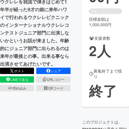
ウクレレを我流で弾きはじめて1
年半が経った9才の娘に来年ハワ
まちづくり・地域活性化
1%
イで行われるウクレレピクニック
目標金額は
のインターナショナルウクレレコ
1,000,000円
CAMPFIRE for Social Good
CAMPFIRE Creation
ンテストジュニア部門に出演しな
CAMPFIREふるさと納税
machi-ya
コミュニティ
支援者数
いかというお話が来ました。年齢
2
人
的にジュニア部門に出られるのは
来年が最後との事。出来る事なら
出演させてあげたいです。
募集終了まで残
ポスト
シェア
り
LINEで送る
URLコピー
終了
埋め込み
QRコード
このプロジェクトは、