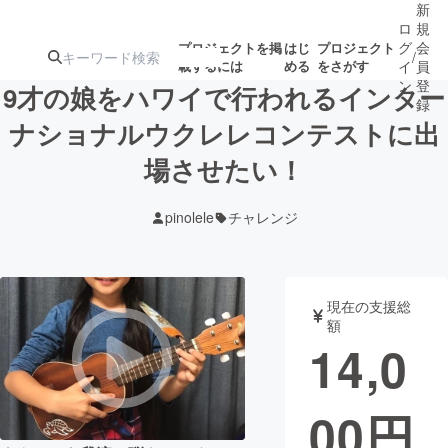
新
ロ
規
グ
会
プロジェクトを掲
はじ
プロジェクト
/
載するには
める
をさがす
イ
員
ン
登
9才の娘をハワイで行われるインター
録
ナショナルウクレレコンテストに出
場させたい！
人気のプロ
注目のリ
注目の新着プロ
募集終了が近いプ
もうすぐ公開
ジェクト
ターン
ジェクト
ロジェクト
されます
pinolele
チャレンジ
アート・写真
音楽
現在の支援総
テクノロジー・ガジェット
ゲーム・サ
額
14,0
映像・映画
書籍・雑誌
00
円
ビジネス・起業
チャレンジ