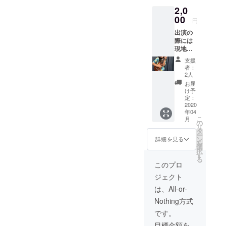
2,0
00
円
出演の
際には
現地で
の動画
支援
と、9才
者：
の娘よ
2人
り、心
お届
を込め
け予
てお礼
定：
のカー
2020
年04
ドを送
こ
月
りたい
の
リ
と思い
タ
ー
ます。
ン
詳細を見る
を
選
択
す
る
このプロ
ジェクト
は、All-or-
Nothing方式
です。
目標金額を