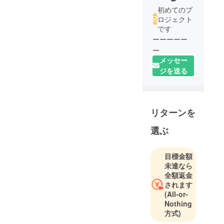
初めてのプ
ロジェクト
です
ーーーーー
ー
メッセー
ジを送る
リターンを
選ぶ
目標金額
未達なら
全額返金
されます
(All-or-
Nothing
方式)