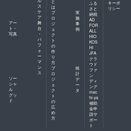
ル
と
キーポ
ふる
ス
は
リシー
さと
ケ
プ
実
納税
ア
ロ
施
AD
アー
舞
ジ
事
FOR
ト・
台
ェ
例
ALL
写真
・
ク
HIO
パ
ト
KOS
フ
の
HI
ォ
作
JFA
ー
り
クラ
マ
方
ウド
ン
プ
統
ファ
ス
ロ
計
ン
ソー
ジ
デ
ディ
シャ
ェ
ー
ング
ル
ク
タ
mac
グッ
ト
hi-ya
ド
の
補助
広
金申
め
請サ
方
ポー
ト