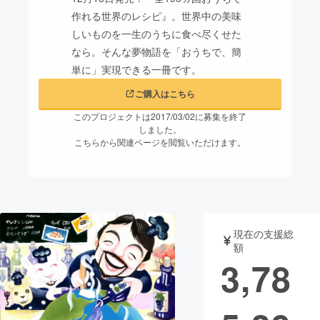
作れる世界のレシピ』。世界中の美味
まちづくり・地域活性化
しいものを一生のうちに食べ尽くせた
なら。そんな夢物語を「おうちで、簡
単に」実現できる一冊です。
CAMPFIRE for Social Good
CAMPFIRE Creation
CAMPFIREふるさと納税
machi-ya
コミュニティ
ご購入はこちら
このプロジェクトは2017/03/02に募集を終了
しました。
こちらから関連ページを閲覧いただけます。
現在の支援総
額
3,78