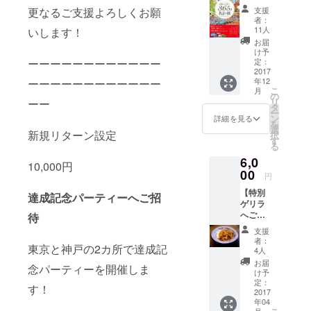
セッ
巻末に
み込ん
更なるご支援よろしくお願
支援
などを精力
ト】 ・
お名前
で焼く
者：
完成し
的に行って
を記載
だけで
11人
いします！
たレシ
（梱
美味し
お届
ピブッ
包・送
いケバ
け予
ク ・
ーーーーーーーーーーーー
料費200
定：
ブが出
「大切
2017
円を含
来上が
年12
ーーーーーーーーーーーー
なこと
む金額
りま
こ
月
に気づ
です）
の
す。今
リ
ーー
く 365
タ
回のた
ー
日名言
ン
めに調
詳細を見る
を
の旅」
選
合した
新規リターン設定
択
（編：
す
特別ス
る
WRITE
パイス
6,0
S
です。
10,000円
PUBLIS
00
（梱
円
HING
包・送
【特別
2016年
達成記念パーティーへご招
料費200
ゲリラ
出版）
円を含
へご招
待
・巻末
む金額
待】 ・
にお名
です）
支援
ゲリラ
前を記
者：
東京と神戸の2カ所で達成記
イベン
載 （梱
4人
トへご
包・送
お届
念パーティーを開催しま
招待
料費200
け予
いつも
円を含
定：
す！
のゲリ
2017
む金額
年04
ラより
です）
月