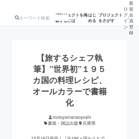
新
ロ
規
グ
会
プロジェクトを掲
はじ
プロジェクト
/
載するには
める
をさがす
イ
員
ン
登
録
人気のプロ
注目のリ
注目の新着プロ
募集終了が近いプ
もうすぐ公開
【旅するシェフ執
ジェクト
ターン
ジェクト
ロジェクト
されます
筆】”世界初”１９５
カ国の料理レシピ、
アート・写真
音楽
オールカラーで書籍
テクノロジー・ガジェット
化
ゲーム・サ
映像・映画
書籍・雑誌
motoyamanaoyoshi
書籍・雑誌出版
兵庫県
ビジネス・起業
チャレンジ
12月16日発売！『全196ヵ国おうちで