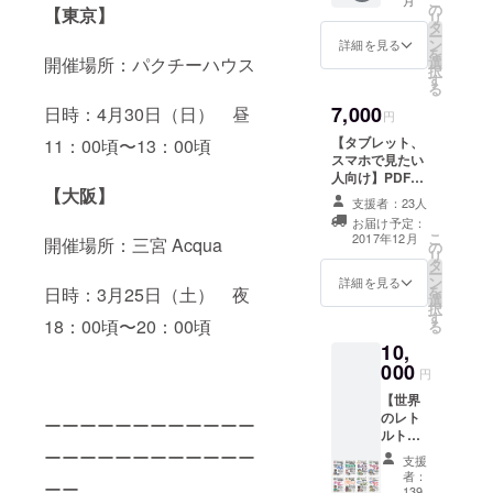
こ
ちょっ
の
【東京】
リ
ぴり豪
タ
ー
華なワ
ン
詳細を見る
を
ンプ
開催場所：パクチーハウス
選
択
レート
す
る
とワン
7,000
日時：4月30日（日） 昼
ドリン
円
クをご
【タブレット、
11：00頃〜13：00頃
用意し
スマホで見たい
ます。
人向け】PDF
時間帯
【大阪】
データセット ・
はラン
支援者：23人
完成したレシピ
チを予
お届け予定：
ブック ・巻末に
定して
こ
2017年12月
開催場所：三宮 Acqua
の
お名前を掲載 ・
いま
リ
タ
完成した本の完
す。追
ー
ン
全PDFデータ
詳細を見る
加のご
を
日時：3月25日（土） 夜
選
注文は
択
す
当日の
18：00頃〜20：00頃
る
お会計
10,
とさせ
000
円
ていた
だきま
【世界
す。 ※
のレト
ーーーーーーーーーーーー
ゲリラ
ルトま
とは、
とめ買
ーーーーーーーーーーーー
支援
シェフ
い】レ
者：
本山
ーー
トルト
139