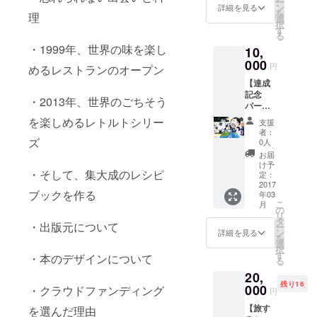
ー
界のご
30日
ン
一例で
詳細を見る
を
ちそう
理
（日）
選
す
択
博物
11：
す
る
館・工
00頃〜
・1999年、世界の味を楽し
房 兵
10,
13：00
庫県神
頃 目標
000
円
めるレストランのオープン
戸市東
金額達
灘区魚
【達成
成を祝
崎南町
記念
し、パ
・2013年、世界のごちそう
※日付が
パー
クチー
確定次
ティー
ハウス
を楽しめるレトルトシリー
支援
第、日
・神
にて記
者：
時の調
戸】 開
ズ
念パー
0人
整のご
催場
ティー
お届
連絡を
所：
を開催
け予
・そして、集大成のレシピ
させて
Acqua
しま
定：
いただ
（三
2017
す。
ブックを作る
年03
きま
宮） 日
こ
月
す。万
時：3月
の
リ
が一予
25日
タ
・出版元について
ー
定がご
（土）
ン
詳細を見る
を
希望に
18：00
選
択
添えな
頃〜
す
・本のデザインについて
る
い場合
20：00
20,
は返
頃 目標
残り16
金、も
金額の
000
・クラウドファンディング
円
しくは
達成を
【旅す
を選んだ理由
代替の
記念