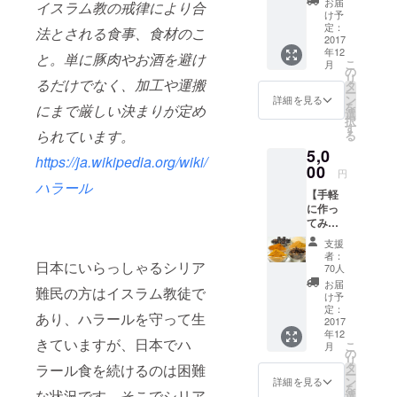
お届
イスラム教の戒律により合
歳の時、世
・完成
け予
したレ
定：
法とされる食事、食材のこ
界の料理と
シピ
2017
お酒が楽し
年12
ブック
と。単に豚肉やお酒を避け
こ
月
・世界
めるレスト
の
リ
るだけでなく、加工や運搬
のレト
タ
ランをオー
ー
ルトシ
ン
詳細を見る
を
にまで厳しい決まりが定め
プン。2年間
リーズ
選
択
からお
す
で195か国の
られています。
る
すすめ
料理を提供
5,0
を1品
https://ja.wikipedia.org/wiki/
するイベン
（梱
00
円
包・送
ハラール
トを開催し
【手軽
料費200
「世界の料
に作っ
円を含
てみた
む金額
理で世界を
い人向
です）
支援
平和にす
け】オ
※画像は
者：
日本にいらっしゃるシリア
る」と言う
リジナ
一例で
70人
ルスパ
す
メッセージ
お届
難民の方はイスラム教徒で
イス＋
け予
を伝えた。
レトル
定：
あり、ハラールを守って生
トセッ
2017
年12
ト ・完
きていますが、日本でハ
その後、17
こ
月
成した
の
リ
年続けてき
レシピ
タ
ラール食を続けるのは困難
ー
ブック
ン
たレストラ
詳細を見る
を
・世界
な状況です。そこでシリア
選