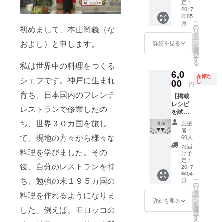
べりし
張ケー
定：
ながら
タリン
2017
年05
作りま
グセッ
こ
月
しょ
ト ・完
の
初めまして、本山尚義（な
リ
う！
成した
タ
ー
【日
レシピ
およし）と申します。
ン
詳細を見る
を
時】
ブック
選
択
2017年
・巻末
す
る
私は世界中の料理をつくる
4月〜6
にお名
6,0
月頃を
前を掲
在庫な
シェフです。神戸に生まれ
予定
載 ・ご
00
し
円
（約2時
自宅で
育ち、日本国内のフレンチ
【掲載
間） 1
もパー
レシピ
回の教
ティー
レストランで修業したの
を試食
室で5~
会場で
したい
６名程
も、
ち、世界３０カ国を旅し
支援
方向
を予定
シェフ
者：
け】撮
してい
がお伺
て、現地の方々から様々な
60人
影見学
ます。
いして
お届
料理を学びました。その
＋試食
【場
腕を振
け予
会へご
所】世
るいま
定：
後、自分のレストランを持
招待 ・
2017
界のご
す。 ※
年04
完成し
ちそう
日時は
ち、勉強の末１９５カ国の
こ
月
たレシ
博物
ご相談
の
リ
ピブッ
館・工
の上、
タ
料理を作れるようになりま
ー
ク ・巻
房 兵
決定さ
ン
詳細を見る
を
末にお
庫県神
せてい
選
した。例えば、モロッコの
択
名前を
戸市東
ただき
す
る