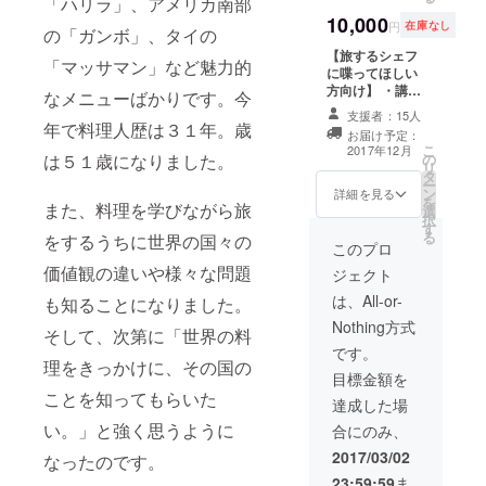
掲載 ・
「ハリラ」、アメリカ南部
灘区魚
ます。
プロの
10,000
崎南町
できる
円
在庫なし
の「ガンボ」、タイの
カメラ
※日付が
だけご
マンと
【旅するシェフ
確定次
希望に
「マッサマン」など魅力的
フード
に喋ってほしい
第、日
沿うよ
スタイ
方向け】 ・講演
時の調
うにい
なメニューばかりです。今
リスト
会・イベントへ
整のご
たしま
支援者：15人
の撮影
の出演 私が世
連絡を
す （食
年で料理人歴は３１年。歳
お届け予定：
見学 ・
界で目にしたこ
させて
材費込
こ
2017年12月
料理の
の
は５１歳になりました。
と、知ってほし
いただ
で最大
リ
試食体
タ
いこと、料理に
きま
10名様
ー
験 ・撮
ン
ついてなど、エ
す。万
分まで
詳細を見る
を
また、料理を学びながら旅
影料理
選
ピソードを交え
が一予
ご用意
択
の国の
す
てお話させてい
定がご
できま
る
をするうちに世界の国々の
ドリン
ただきます。 ※
希望に
す。少
このプロ
ク付き
日時はご相談の
添えな
人数の
価値観の違いや様々な問題
ジェクト
【日
上決定させてい
い場合
場合で
時】
ただきます。交
は返
も厳選
は、All-or-
も知ることになりました。
2017年
通費は別途ご負
金、も
食材・
Nothing方式
4月〜6
担をお願いいた
しくは
飲み物
そして、次第に「世界の料
月頃を
します
代替の
などで
です。
理をきっかけに、その国の
予定
リター
豪華に
目標金額を
（約2時
ンをご
して対
ことを知ってもらいた
間） 1
用意さ
応いた
達成した場
回の見
せてい
しま
い。」と強く思うように
合にのみ、
学で１
ただき
す）
０名ま
ます。
（遠方
2017/03/02
なったのです。
でを予
の場
23:59:59
ま