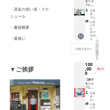
るシェ
リター
し、三
フに料
ンをご
宮の
・資金の使い道・スケ
理を教
用意さ
Acqua
支援
えてほ
せてい
にて
者：
ジュール
しい方
ただき
パー
14人
向け】
ます。
ティー
お届
料理教
※写真は
を開催
け予
・書籍概要
室セッ
一例で
いたし
定：
ト ・完
2017
す。
ます。
年05
成した
・最後に
こ
月
レシピ
の
リ
ブック
タ
ー
・巻末
ン
詳細を見る
を
にお名
選
択
前を掲
す
る
載 ・厳
100
選メ
▼ご挨拶
ニュー
,00
残り4
を料理
0
円
教室で
お教え
【旅す
します
るシェ
外国の
フにお
家庭料
家でつ
支援
理を皆
くって
者：
さんと
ほしい
6人
一緒に
方向
お届
おしゃ
け】出
け予