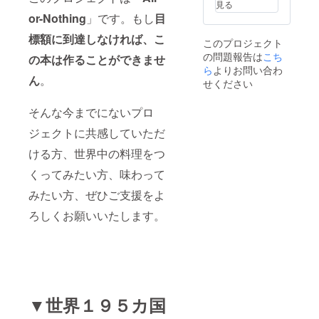
い場合
見る
は返
or-Nothing
」です。もし
目
金、も
しくは
標額に到達しなければ、こ
このプロジェクト
代替の
の問題報告は
こち
リター
の本は作ることができませ
ら
よりお問い合わ
ンをご
ん
。
用意さ
せください
せてい
ただき
そんな今までにないプロ
ます。
ジェクトに共感していただ
ける方、世界中の料理をつ
くってみたい方、味わって
みたい方、ぜひご支援をよ
ろしくお願いいたします。
▼世界１９５カ国