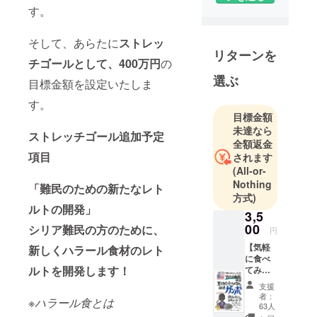
す。
19歳よりフ
ランス料理
そして、あらたに
ストレッ
店で働き始
リターンを
チゴールとして、400万円
の
めるが、27
歳の時に強
選ぶ
目標金額を設定いたしま
制的に連れ
す。
ていかれた
目標金額
インドでイ
未達なら
ストレッチゴール追加予定
ンド料理に
全額返金
項目
はまる。以
されます
(All-or-
後、日本の
Nothing
インド料理
「難民のための新たなレト
方式)
屋店やアジ
ルトの開発」
3,5
ア料理店で
00
シリア難民の方のために、
円
修行を経験
【気軽
新しくハラール食材のレト
しながら、
に食べ
世界30か国
ルトを開発します！
てみた
を巡り、現
い人向
支援
け】レ
地で料理を
者：
※ハラール食とは
トルト
63人
教わる。33
セット