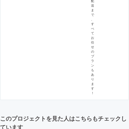
配
送
ま
で
、
す
べ
て
お
任
せ
の
プ
ラ
ン
も
あ
り
ま
す
！
このプロジェクトを見た人はこちらもチェックし
ています