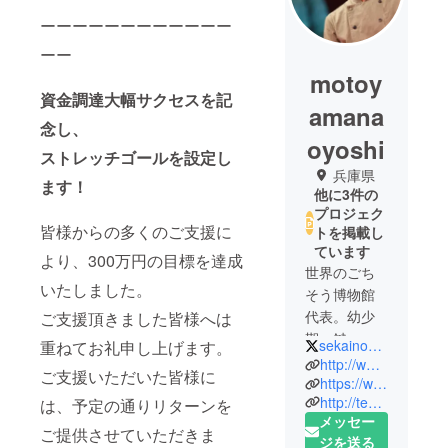
ーーーーーーーーーーーー
ーー
motoy
資金調達大幅サクセスを記
amana
念し、
oyoshi
ストレッチゴールを設定し
兵庫県
ます！
他に3件の
プロジェク
皆様からの多くのご支援に
トを掲載し
ています
より、300万円の目標を達成
世界のごち
いたしました。
そう博物館
代表。幼少
ご支援頂きました皆様へは
期、鍵っ子
sekainogochisou
重ねてお礼申し上げます。
の経験から
http://www.palermo.jp/
ご支援いただいた皆様に
台所で過ご
https://www.instagram.com/195worlddish/
http://tedxkobe.com/speaker/speaker0042/
は、予定の通りリターンを
す時間が多
メッセー
く、料理好
ご提供させていただきま
ジを送る
きになる。