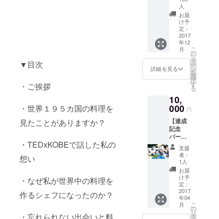
が、世
おすす
人
界のご
めセッ
お届
ちそう
ト豪華
け予
博物館
版 ・完
定：
工房な
2017
成した
どで急
年12
レシピ
こ
遽ゲリ
月
ブック
の
リ
ラ的に
・巻末
タ
▼目次
ー
レスト
にお名
ン
詳細を見る
を
ランを
前を掲
選
択
オープ
載 ・世
す
・ご挨拶
る
ンし、
界のレ
世界の
10,
トルト
料理を
000
・世界１９５カ国の料理を
シリー
円
提供す
ズから
るイベ
【達成
見たことがありますか？
おすす
ント。
記念
め”10
【日
パー
品”をセ
・TEDxKOBEで話した私の
時】
ティー
レクト
支援
2017年
・東
してお
者：
想い
4月〜9
京】 開
届け
1人
月頃を
催場
（梱
お届
予定
所：パ
包・送
け予
・なぜ私が世界中の料理を
（ラン
クチー
定：
料費520
チタイ
ハウス
2017
円を含
作るシェフになったのか？
ム）
年04
（世田
む金額
こ
月
【場
谷） 日
の
です）
リ
所】世
時：4月
・忘れられない出会いと料
タ
※画像は