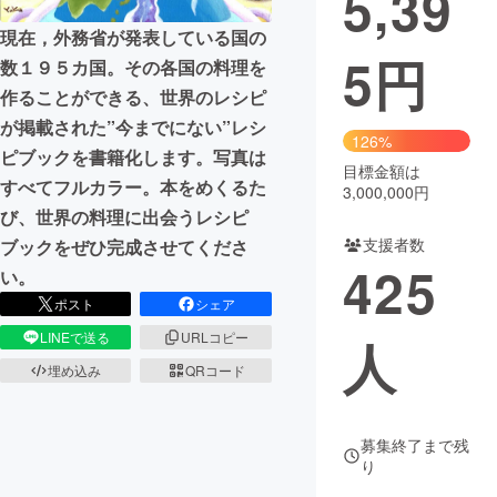
5,39
現在，外務省が発表している国の
5
円
数１９５カ国。その各国の料理を
作ることができる、世界のレシピ
が掲載された”今までにない”レシ
126%
ピブックを書籍化します。写真は
目標金額は
すべてフルカラー。本をめくるた
3,000,000円
び、世界の料理に出会うレシピ
支援者数
ブックをぜひ完成させてくださ
425
い。
ポスト
シェア
LINEで送る
URLコピー
人
埋め込み
QRコード
募集終了まで残
り