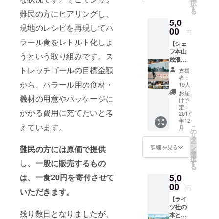
ンを盛業中
択
のレト
す
る
難民の方にヒアリングし、
にも関わら
ルトシ
5,0
リーズ
ずいきなり
現地のレシピを再現してハ
からお
00
円
閉店。もっ
すすめ
ラール食をレトルト化しよ
【シェ
を1品
と世界の歴
フ本山
・シル
うという取り組みです。ス
史や文化を
放浪記
クロー
伝えたい
との
ドのケ
トレッチゴールの目標金額
支援
セッ
バブス
と、世界の
者：
ト】 ・
から、ハラール用の食材・
パイス
19人
料理のレト
完成し
実は
お届
機材の用意やパッケージに
たレシ
ルト製造販
国に
け予
ピブッ
よって
定：
売を始め
かかる費用に充てたいと考
ク ・
2017
味が違
る。現在は
年12
「世界
うケバ
えています。
こ
月
のごち
ブ。そ
の
さらに世界
リ
そう 旅
の味を
タ
の料理の可
ー
×レシ
再現す
ン
詳細を見る
難民の方には原価で提供
を
能性を追求
ピ：旅
ること
選
択
する
し、一般に販売するもの
ができ
す
し、講演、
る
シェフ
る３カ
セミナー、
は、一食20円を寄付させて
5,0
の料理
国分の
修行日
00
執筆活動を
スパイ
円
いただきます。
記」
スセッ
通じて、難
【ライ
（2015
トで
民の支援、
ツ社の
年出
す。お
残り数日となりましたが、
本と
版） ・
肉に揉
飢餓の支援