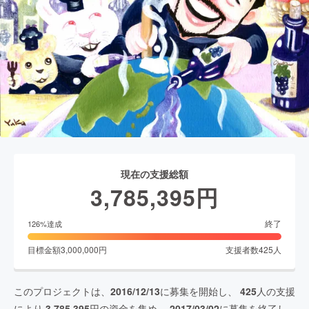
現在の支援総額
3,785,395
円
終了
126
%達成
目標金額
3,000,000
円
支援者数
425
人
このプロジェクトは、
2016/12/13
に募集を開始し、
425
人の支援
により
3,785,395
円の資金を集め、
2017/03/02
に募集を終了し