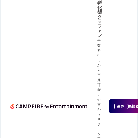
特
化
型
ク
ラ
フ
ァ
ン
手
数
料
0
円
か
ら
実
施
可
能
。
企
画
掲載
無料
か
ら
リ
タ
ー
ン