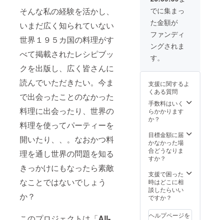
定して
合、本
いま
人の宿
でに集まっ
そんな私の経験を活かし、
す。
泊費・
た金額が
【場
いまだ広く知られていない
交通
所】世
費・調
ファンディ
世界１９５カ国の料理がす
界のご
理器具
ングされま
ちそう
の輸送
べて掲載されたレシピブッ
博物
代は別
す。
館・工
途ご負
クを出版し、広く皆さんに
房 兵
担いた
庫県神
だきま
読んでいただきたい。今ま
支援に関するよ
戸市東
す）
くある質問
灘区魚
で出会ったことのなかった
崎南町
手数料はいく
料理に出会ったり、世界の
※日付が
らかかります
確定次
か？
料理を使ってパーティーを
第、日
時の調
目標金額に届
開いたり、、。なおかつ料
整のご
かなかった場
連絡を
合どうなりま
理を通し世界の問題を知る
させて
すか？
いただ
きっかけにもなったら素敵
きま
支援で困った
なことではないでしょう
す。万
時はどこに相
が一予
談したらいい
か？
定がご
ですか？
希望に
添えな
ヘルプページを
このプロジェクトは「
All-