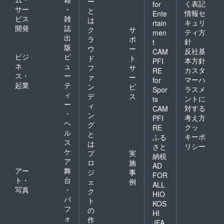
ー
く表記
for
サー
・
と
情報セ
Ente
ビス
雑
は
キュリ
rtain
開発
誌
ク
サ
ティ方
men
出
ラ
ポ
針
t
版
ウ
ー
反社基
CAM
ビジ
ビ
ド
ト
本方針
PFI
ネ
ュ
フ
サ
カスタ
RE
ス・
ー
ァ
ー
マーハ
for
起業
テ
ン
ビ
ラスメ
Spor
ィ
デ
ス
ントに
ts
ー
ィ
対する
CAM
・
ン
考え方
PFI
ヘ
グ
クッ
RE
ル
と
キーポ
ふる
ス
は
リシー
さと
ケ
プ
実
納税
ア
ロ
施
AD
アー
舞
ジ
事
FOR
ト・
台
ェ
例
ALL
写真
・
ク
HIO
パ
ト
KOS
フ
の
HI
ォ
作
JFA