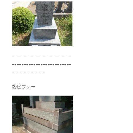
交通費
弊社負
担 ※オ
プショ
ンもご
ざいま
す。ご
相談下
さい。
※支援
時、必
ず備考
ｰｰｰｰｰｰｰｰｰｰｰｰｰｰｰｰｰｰｰｰｰｰｰｰｰ
欄にご
希望の
ｰｰｰｰｰｰｰｰｰｰｰｰｰｰｰｰｰｰｰｰｰｰｰｰｰ
お名前
ｰｰｰｰｰｰｰｰｰｰｰｰｰｰ
をご記
入くだ
さい。
③ビフォー
記入の
ない場
合は
CAMPF
IREの
ユー
ザー名
を掲載
いたし
ます。