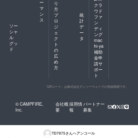
ー
り
クラ
マ
方
ウド
ン
プ
統
ファ
ス
ロ
計
ン
ソー
ジ
デ
ディ
シャ
ェ
ー
ング
ル
ク
タ
mac
グッ
ト
hi-ya
ド
の
補助
広
金申
め
請サ
方
ポー
ト
「QRコード」は株式会社デンソーウェーブの登録商標です。
© CAMPFIRE,
会社概
採用情
パートナー
Inc.
要
報
募集
TD7875
さんへアンコール