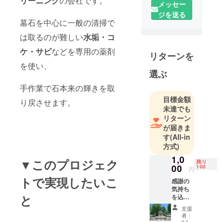
リーニング
の会社です。
メッセー
ジを送る
墓石を中心に一般の清掃で
は取るのが難しい
水垢・コ
ケ・サビ
などを専用の薬剤
リターンを
を使い、
選ぶ
手作業で石本来の輝きを取
目標金額
り戻させます。
未達でも
リターン
が届きま
す
(All-in
方式)
1,0
▼このプロジェク
残り
00
100
円
トで実現したいこ
感謝の
気持ち
と
を込め
て、施
支援
工前と
者：
施工後