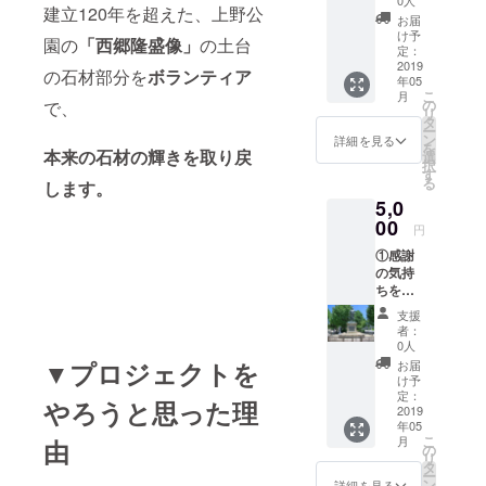
0人
建立120年を超えた、上野公
の完成
お届
写真付
け予
園の
「西郷隆盛像」
の土台
きの、
定：
お礼
2019
の石材部分を
ボランティア
年05
メール
こ
月
をお送
の
で、
リ
りさせ
タ
ー
て頂き
ン
詳細を見る
を
ます。
本来の石材の輝きを取り戻
選
択
す
る
します。
5,0
00
円
①感謝
の気持
ちを込
めて、
支援
施工前
者：
と施工
0人
後の完
▼プロジェクトを
お届
成写真
け予
付き
定：
やろうと思った理
の、 お
2019
年05
礼メー
こ
月
由
ルをお
の
リ
送りさ
タ
ー
せて頂
ン
詳細を見る