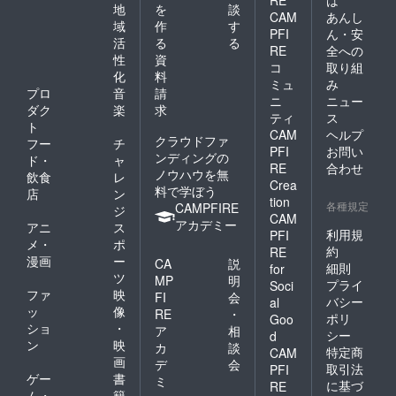
地
を
談
CAM
あんし
域
作
す
PFI
ん・安
活
る
る
RE
全への
性
資
コ
取り組
化
料
ミュ
み
プロ
音
請
ニ
ニュー
ダク
楽
求
ティ
ス
ト
CAM
ヘルプ
クラウドファ
フー
チ
PFI
お問い
ンディングの
ド・
ャ
RE
合わせ
ノウハウを無
飲食
レ
Crea
料で学ぼう
店
ン
tion
各種規定
CAMPFIRE
ジ
CAM
アカデミー
アニ
ス
利用規
PFI
メ・
ポ
約
RE
漫画
ー
CA
説
細則
for
ツ
MP
明
プライ
Soci
ファ
映
FI
会
バシー
al
ッ
像
RE
・
ポリ
Goo
ショ
・
ア
相
シー
d
ン
映
カ
談
特定商
CAM
画
デ
会
取引法
PFI
ゲー
書
ミ
に基づ
RE
ム・
籍