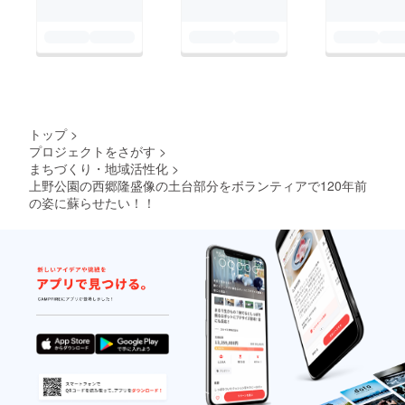
トップ
>
プロジェクトをさがす
>
まちづくり・地域活性化
>
上野公園の西郷隆盛像の土台部分をボランティアで120年前
の姿に蘇らせたい！！