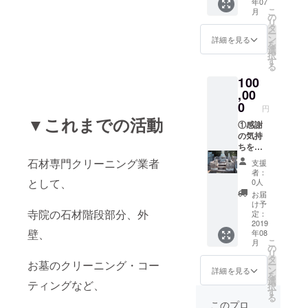
年07
礼メー
サービ
もござ
こ
月
ルをお
ス、お
の
いま
リ
送りさ
墓のク
タ
す。ご
ー
せて頂
リーニ
ン
相談下
詳細を見る
を
きま
ングを
選
さい。
択
す。
提供。
す
※支援
る
②HP等
新品同
時、必
100
紹介時
様に、
ず備考
に名前
,00
石材を
欄にご
を記
復元致
0
希望の
円
載。 ③
しま
お名前
▼これまでの活動
関東
①感謝
す。
をご記
（東
の気持
（サビ
入くだ
京・神
ちを込
に関し
さい。
奈川・
めて、
ては完
記入の
石材専門クリーニング業者
支援
千葉・
施工前
璧に取
ない場
者：
埼玉）
と施工
り除く
として、
合は
0人
80000
後の完
ことは
CAMPF
お届
円相当
成写真
できま
IREの
け予
寺院の石材階段部分、外
の、
付き
せんの
定：
ユー
サービ
の、 お
2019
で、ご
ザー名
壁、
年08
ス、お
礼メー
了承下
を掲載
こ
月
墓のク
ルをお
さい。
の
いたし
リ
リーニ
送りさ
交通費
タ
ます。
お墓のクリーニング・コー
ー
ング＆
せて頂
弊社負
ン
ご了承
詳細を見る
を
コー
きま
担 ※オ
選
くださ
ティングなど、
択
ティン
す。
プショ
す
い。
る
グを提
②HP等
ンもご
このプロ