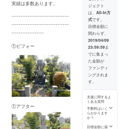
供。 新
紹介時
ざいま
実績は多数あります。
ジェクト
品同様
に名前
す。ご
に、石
を記
相談下
は、
All-In方
材を復
載。 ③
ｰｰｰｰｰｰｰｰｰｰｰｰｰｰｰｰｰｰｰｰｰｰｰｰｰ
さい。
式
です。
元致し
関東
※支援
ｰｰｰｰｰｰｰｰｰｰｰｰｰｰｰｰｰｰｰｰｰｰｰｰｰ
ます。
（東
時、必
目標金額に
コー
京・神
ず備考
ｰｰｰｰｰｰｰｰｰｰｰｰｰｰ
関わらず、
ティン
奈川・
欄にご
グは約3
千葉・
希望の
2019/04/09
年は美
埼玉）
お名前
①ビフォー
23:59:59
ま
しさを
150000
をご記
保てま
円相当
入くだ
でに集まっ
す。
の、
さい。
た金額が
（サビ
サービ
記入の
に関し
ス、お
ない場
ファンディ
ては完
墓全体
合は
ングされま
璧に取
のク
CAMPF
り除く
リーニ
IREの
す。
ことは
ング＆
ユー
できま
コー
ザー名
せんの
ティン
を掲載
支援に関するよ
で、ご
グを提
いたし
くある質問
了承下
供。 新
ます。
①アフター
さい。
品同様
ご了承
手数料はいく
交通費
に、石
くださ
らかかります
弊社負
材を復
い。
か？
担。 ※
元致し
オプ
ます。
目標金額に届