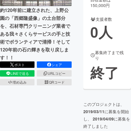
150,000円
約120年前に建立された、上野公
まちづくり・地域活性化
園の「西郷隆盛像」の土台部分
支援者数
0
人
を、石材専門クリーニング業者で
CAMPFIRE for Social Good
CAMPFIRE Creation
ある我々さくらサービスの手と技
CAMPFIREふるさと納税
machi-ya
コミュニティ
術でボランティアで清掃！そして
120年前の石の輝きを取り戻しま
募集終了まで残
す！！
り
ポスト
シェア
終了
LINEで送る
URLコピー
埋め込み
QRコード
このプロジェクトは、
2019/03/11
に募集を開始
し、
2019/04/09
に募集を
終了しました