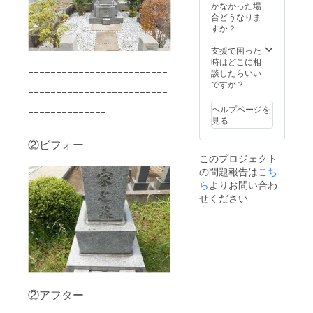
ション
コー
かなかった場
もござ
ティン
合どうなりま
いま
グは約3
すか？
す。ご
年は美
相談下
しさを
支援で困った
さい。
保てま
時はどこに相
※支援
す。 外
ｰｰｰｰｰｰｰｰｰｰｰｰｰｰｰｰｰｰｰｰｰｰｰｰｰ
談したらいい
時、必
柵に関
ですか？
ｰｰｰｰｰｰｰｰｰｰｰｰｰｰｰｰｰｰｰｰｰｰｰｰｰ
ず備考
して
欄にご
も、
ヘルプページを
ｰｰｰｰｰｰｰｰｰｰｰｰｰｰ
希望の
しっか
見る
お名前
りと
をご記
コー
②ビフォー
入くだ
ティン
このプロジェクト
さい。
グを行
の問題報告は
こち
記入の
いま
ない場
す。
ら
よりお問い合わ
合は
（サビ
せください
CAMPF
に関し
IREの
ては完
ユー
璧に取
ザー名
り除く
を掲載
ことは
いたし
できま
ます。
せんの
ご了承
で、ご
②アフター
くださ
了承下
い。
さい。