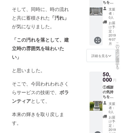
ちを込
（東
めて、
京・神
そして、同時に、時の流れ
支援
施工前
奈川・
者：
と施工
と共に蓄積された
「汚れ」
千葉・
0人
後の完
埼玉）
お届
が気になりました。
成写真
15000
け予
付き
円相当
定：
の、 お
2019
の、
「この汚れを落として、建
年07
礼メー
サービ
こ
月
ルをお
ス、お
の
立時の雰囲気を味わいた
リ
送りさ
墓参り
タ
ー
せて頂
代行を
ン
詳細を見る
い」
を
きま
提供。
選
択
す。
墓参り
す
る
②HP等
代行
と思いました。
50,
紹介時
（お墓
に名前
000
全体の
円
そこで、今回われわれさく
を記
水洗
①感謝
載。 ③
い、草
らサービスの技術で、
ボラ
の気持
関東
むし
ちを込
（東
り、お
ンティア
として、
めて、
京・神
花、先
支援
施工前
奈川・
行） 交
者：
と施工
千葉・
通費弊
0人
本来の輝きを取り戻しま
後の完
埼玉）
社負
お届
成写真
35000
担。 ※
け予
す。
付き
円相当
定：
オプ
の、 お
2019
の、
ション