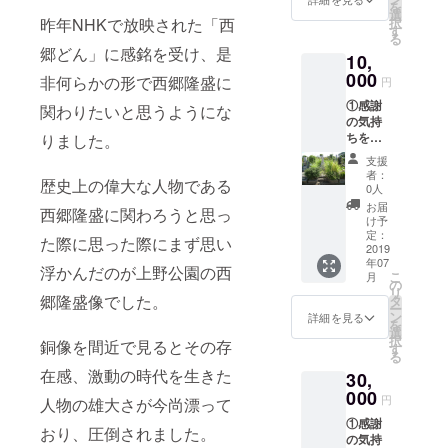
を
きま
選
昨年NHKで放映された「西
択
す。
す
る
②HP等
郷どん」に感銘を受け、是
10,
紹介時
に名前
000
非何らかの形で西郷隆盛に
円
を記
①感謝
載。
関わりたいと思うようにな
の気持
ちを込
りました。
めて、
支援
施工前
者：
歴史上の偉大な人物である
と施工
0人
後の完
お届
西郷隆盛に関わろうと思っ
成写真
け予
付き
定：
た際に思った際にまず思い
の、 お
2019
年07
礼メー
浮かんだのが上野公園の西
こ
月
ルをお
の
リ
送りさ
郷隆盛像でした。
タ
ー
せて頂
ン
詳細を見る
を
きま
選
択
銅像を間近で見るとその存
す。
す
る
②HP等
在感、激動の時代を生きた
30,
紹介時
に名前
000
円
人物の雄大さが今尚漂って
を記
①感謝
載。 ③
おり、圧倒されました。
の気持
関東