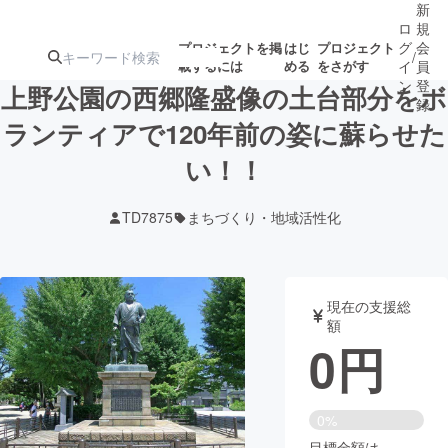
新
ロ
規
グ
会
プロジェクトを掲
はじ
プロジェクト
/
載するには
める
をさがす
イ
員
ン
登
上野公園の西郷隆盛像の土台部分をボ
録
ランティアで120年前の姿に蘇らせた
い！！
人気のプロ
注目のリ
注目の新着プロ
募集終了が近いプ
もうすぐ公開
ジェクト
ターン
ジェクト
ロジェクト
されます
TD7875
まちづくり・地域活性化
アート・写真
音楽
現在の支援総
テクノロジー・ガジェット
ゲーム・サ
額
0
円
映像・映画
書籍・雑誌
0%
ビジネス・起業
チャレンジ
目標金額は