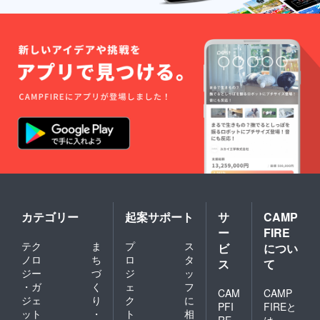
カテゴリー
起案サポート
サ
CAMP
ー
FIRE
テク
ま
プ
ス
ビ
につい
ノロ
ち
ロ
タ
ス
て
ジー
づ
ジ
ッ
・ガ
く
ェ
フ
CAM
CAMP
ジェ
り
ク
に
PFI
FIREと
ット
・
ト
相
RE
は