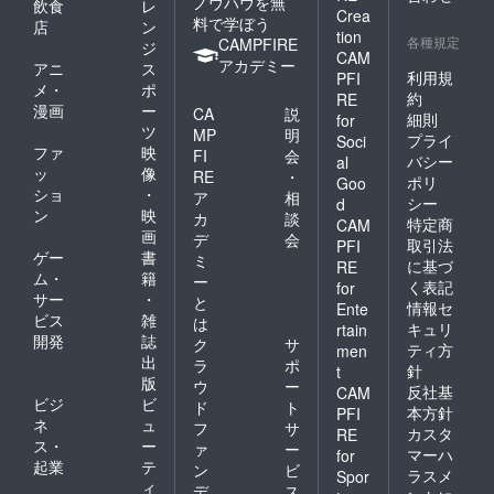
ノウハウを無
飲食
レ
Crea
料で学ぼう
店
ン
tion
各種規定
CAMPFIRE
ジ
CAM
アカデミー
アニ
ス
利用規
PFI
メ・
ポ
約
RE
漫画
ー
CA
説
細則
for
ツ
MP
明
プライ
Soci
ファ
映
FI
会
バシー
al
ッ
像
RE
・
ポリ
Goo
ショ
・
ア
相
シー
d
ン
映
カ
談
特定商
CAM
画
デ
会
取引法
PFI
ゲー
書
ミ
に基づ
RE
ム・
籍
ー
く表記
for
サー
・
と
情報セ
Ente
ビス
雑
は
キュリ
rtain
開発
誌
ク
サ
ティ方
men
出
ラ
ポ
針
t
版
ウ
ー
反社基
CAM
ビジ
ビ
ド
ト
本方針
PFI
ネ
ュ
フ
サ
カスタ
RE
ス・
ー
ァ
ー
マーハ
for
起業
テ
ン
ビ
ラスメ
Spor
ィ
デ
ス