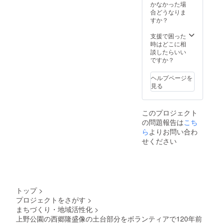
ション
コー
かなかった場
もござ
ティン
合どうなりま
いま
グは約3
すか？
す。ご
年は美
相談下
しさを
支援で困った
さい。
保てま
時はどこに相
※支援
す。 外
談したらいい
時、必
柵に関
ですか？
ず備考
して
欄にご
も、
ヘルプページを
希望の
しっか
見る
お名前
りと
をご記
コー
入くだ
ティン
このプロジェクト
さい。
グを行
の問題報告は
こち
記入の
いま
ない場
す。
ら
よりお問い合わ
合は
（サビ
せください
CAMPF
に関し
IREの
ては完
ユー
璧に取
ザー名
り除く
を掲載
ことは
いたし
できま
トップ
>
ます。
せんの
プロジェクトをさがす
>
ご了承
で、ご
まちづくり・地域活性化
>
くださ
了承下
い。
さい。
上野公園の西郷隆盛像の土台部分をボランティアで120年前