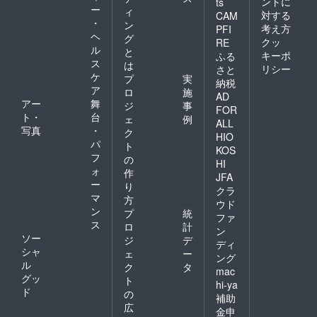
ントに
ts
ー
ィ
対する
CAM
・
ン
考え方
PFI
ヘ
グ
クッ
RE
ル
と
キーポ
ふる
ス
は
リシー
さと
ケ
プ
実
納税
ア
ロ
施
AD
アー
舞
ジ
事
FOR
ト・
台
ェ
例
ALL
写真
・
ク
HIO
パ
ト
KOS
フ
の
HI
ォ
作
JFA
ー
り
クラ
マ
方
ウド
ン
プ
統
ファ
ス
ロ
計
ン
ソー
ジ
デ
ディ
シャ
ェ
ー
ング
ル
ク
タ
mac
グッ
ト
hi-ya
ド
の
補助
広
金申