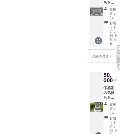
ちを込
（東
めて、
京・神
支援
施工前
奈川・
者：
と施工
千葉・
0人
後の完
埼玉）
お届
成写真
15000
け予
付き
円相当
定：
の、 お
2019
の、
年07
礼メー
サービ
こ
月
ルをお
ス、お
の
リ
送りさ
墓参り
タ
ー
せて頂
代行を
ン
詳細を見る
を
きま
提供。
選
択
す。
墓参り
す
る
②HP等
代行
50,
紹介時
（お墓
に名前
000
全体の
円
を記
水洗
①感謝
載。 ③
い、草
の気持
関東
むし
ちを込
（東
り、お
めて、
京・神
花、先
支援
施工前
奈川・
行） 交
者：
と施工
千葉・
通費弊
0人
後の完
埼玉）
社負
お届
成写真
35000
担。 ※
け予
付き
円相当
定：
オプ
の、 お
2019
の、
ション