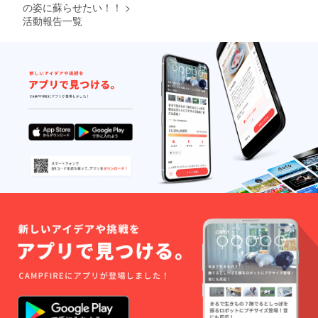
交通費
の姿に蘇らせたい！！
>
弊社負
活動報告一覧
担 ※オ
プショ
ンもご
ざいま
す。ご
相談下
さい。
※支援
時、必
ず備考
欄にご
希望の
お名前
をご記
入くだ
さい。
記入の
ない場
合は
CAMPF
IREの
ユー
ザー名
を掲載
いたし
ます。