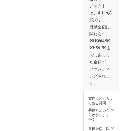
供。 新
紹介時
ざいま
ジェクト
品同様
に名前
す。ご
に、石
を記
相談下
は、
All-In方
材を復
載。 ③
さい。
式
です。
元致し
関東
※支援
ます。
（東
時、必
目標金額に
コー
京・神
ず備考
関わらず、
ティン
奈川・
欄にご
グは約3
千葉・
希望の
2019/04/09
年は美
埼玉）
お名前
23:59:59
ま
しさを
150000
をご記
保てま
円相当
入くだ
でに集まっ
す。
の、
さい。
た金額が
（サビ
サービ
記入の
に関し
ス、お
ない場
ファンディ
ては完
墓全体
合は
ングされま
璧に取
のク
CAMPF
り除く
リーニ
IREの
す。
ことは
ング＆
ユー
できま
コー
ザー名
せんの
ティン
を掲載
支援に関するよ
で、ご
グを提
いたし
くある質問
了承下
供。 新
ます。
さい。
品同様
ご了承
手数料はいく
交通費
に、石
くださ
らかかります
弊社負
材を復
い。
か？
担。 ※
元致し
オプ
ます。
目標金額に届