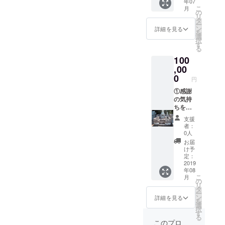
年07
礼メー
サービ
もござ
こ
月
ルをお
ス、お
の
いま
リ
送りさ
墓のク
タ
す。ご
ー
せて頂
リーニ
ン
相談下
詳細を見る
を
きま
ングを
選
さい。
択
す。
提供。
す
※支援
る
②HP等
新品同
時、必
100
紹介時
様に、
ず備考
に名前
,00
石材を
欄にご
を記
復元致
0
希望の
円
載。 ③
しま
お名前
関東
①感謝
す。
をご記
（東
の気持
（サビ
入くだ
京・神
ちを込
に関し
さい。
奈川・
めて、
ては完
記入の
支援
千葉・
施工前
璧に取
ない場
者：
埼玉）
と施工
り除く
合は
0人
80000
後の完
ことは
CAMPF
お届
円相当
成写真
できま
IREの
け予
の、
付き
せんの
定：
ユー
サービ
の、 お
2019
で、ご
ザー名
年08
ス、お
礼メー
了承下
を掲載
こ
月
墓のク
ルをお
さい。
の
いたし
リ
リーニ
送りさ
交通費
タ
ます。
ー
ング＆
せて頂
弊社負
ン
ご了承
詳細を見る
を
コー
きま
担 ※オ
選
くださ
択
ティン
す。
プショ
す
い。
る
グを提
②HP等
ンもご
このプロ