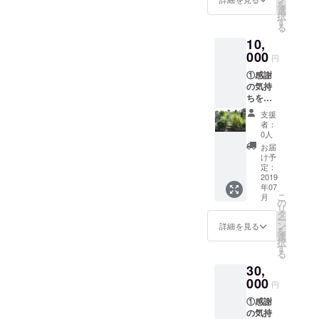
を
きま
選
択
す。
す
る
②HP等
10,
紹介時
に名前
000
円
を記
①感謝
載。
の気持
ちを込
めて、
支援
施工前
者：
と施工
0人
後の完
お届
成写真
け予
付き
定：
の、 お
2019
年07
礼メー
こ
月
ルをお
の
リ
送りさ
タ
ー
せて頂
ン
詳細を見る
を
きま
選
択
す。
す
る
②HP等
30,
紹介時
に名前
000
円
を記
①感謝
載。 ③
の気持
関東