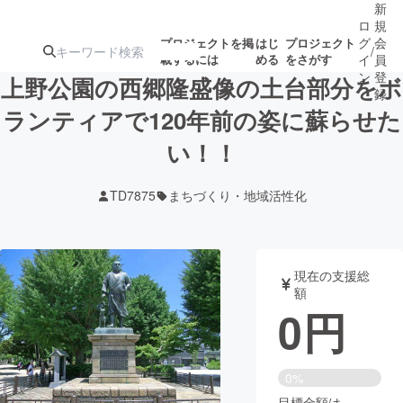
新
ロ
規
グ
会
プロジェクトを掲
はじ
プロジェクト
/
載するには
める
をさがす
イ
員
ン
登
上野公園の西郷隆盛像の土台部分をボ
録
ランティアで120年前の姿に蘇らせた
い！！
人気のプロ
注目のリ
注目の新着プロ
募集終了が近いプ
もうすぐ公開
ジェクト
ターン
ジェクト
ロジェクト
されます
TD7875
まちづくり・地域活性化
アート・写真
音楽
現在の支援総
テクノロジー・ガジェット
ゲーム・サ
額
0
円
映像・映画
書籍・雑誌
0%
ビジネス・起業
チャレンジ
目標金額は