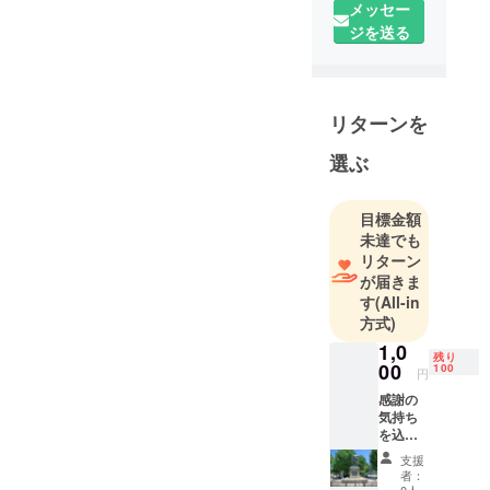
メッセー
ジを送る
リターンを
選ぶ
目標金額
未達でも
リターン
が届きま
す
(All-in
方式)
1,0
残り
00
100
円
感謝の
気持ち
を込め
て、施
支援
工前と
者：
施工後