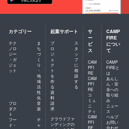
ご了承
くださ
い。
カテゴリー
起案サポート
サ
CAMP
ー
FIRE
テク
ま
プ
ス
ビ
につい
ノロ
ち
ロ
タ
ス
て
ジー
づ
ジ
ッ
・ガ
く
ェ
フ
CAM
CAMP
ジェ
り
ク
に
PFI
FIREと
ット
・
ト
相
RE
は
地
を
談
CAM
あんし
域
作
す
PFI
ん・安
活
る
る
RE
全への
性
資
コ
取り組
化
料
ミュ
み
プロ
音
請
ニ
ニュー
ダク
楽
求
ティ
ス
ト
CAM
ヘルプ
クラウドファ
フー
チ
PFI
お問い
ンディングの
ド・
ャ
RE
合わせ