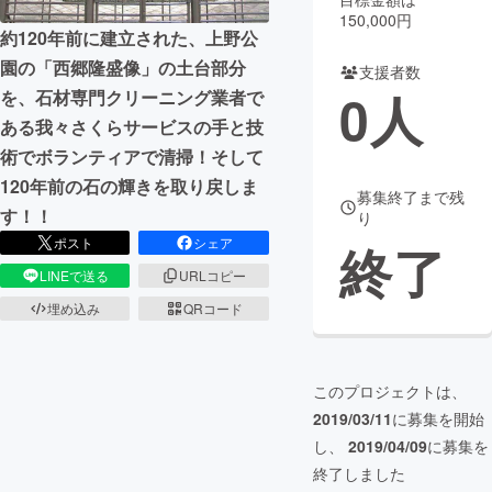
150,000円
約120年前に建立された、上野公
まちづくり・地域活性化
園の「西郷隆盛像」の土台部分
支援者数
0
人
を、石材専門クリーニング業者で
CAMPFIRE for Social Good
CAMPFIRE Creation
ある我々さくらサービスの手と技
CAMPFIREふるさと納税
machi-ya
コミュニティ
術でボランティアで清掃！そして
120年前の石の輝きを取り戻しま
募集終了まで残
す！！
り
ポスト
シェア
終了
LINEで送る
URLコピー
埋め込み
QRコード
このプロジェクトは、
2019/03/11
に募集を開始
し、
2019/04/09
に募集を
終了しました