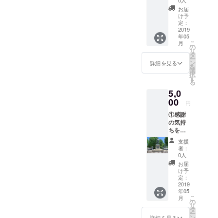
0人
の完成
お届
写真付
け予
きの、
定：
お礼
2019
年05
メール
こ
月
をお送
の
リ
りさせ
タ
ー
て頂き
ン
詳細を見る
を
ます。
選
択
す
る
5,0
00
円
①感謝
の気持
ちを込
めて、
支援
施工前
者：
と施工
0人
後の完
お届
成写真
け予
付き
定：
の、 お
2019
年05
礼メー
こ
月
ルをお
の
リ
送りさ
タ
ー
せて頂
ン
詳細を見る