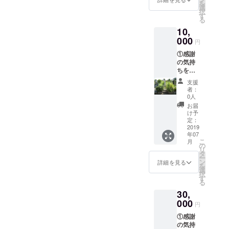
を
きま
選
択
す。
す
る
②HP等
10,
紹介時
に名前
000
円
を記
①感謝
載。
の気持
ちを込
めて、
支援
施工前
者：
と施工
0人
後の完
お届
成写真
け予
付き
定：
の、 お
2019
年07
礼メー
こ
月
ルをお
の
リ
送りさ
タ
ー
せて頂
ン
詳細を見る
を
きま
選
択
す。
す
る
②HP等
30,
紹介時
に名前
000
円
を記
①感謝
載。 ③
の気持
関東