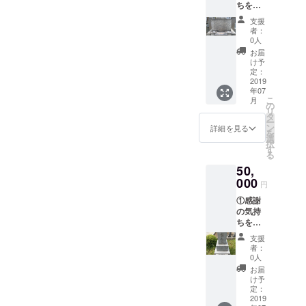
ちを込
（東
めて、
京・神
支援
施工前
奈川・
者：
と施工
千葉・
0人
後の完
埼玉）
お届
成写真
15000
け予
付き
円相当
定：
の、 お
2019
の、
年07
礼メー
サービ
こ
月
ルをお
ス、お
の
リ
送りさ
墓参り
タ
ー
せて頂
代行を
ン
詳細を見る
を
きま
提供。
選
択
す。
墓参り
す
る
②HP等
代行
50,
紹介時
（お墓
に名前
000
全体の
円
を記
水洗
①感謝
載。 ③
い、草
の気持
関東
むし
ちを込
（東
り、お
めて、
京・神
花、先
支援
施工前
奈川・
行） 交
者：
と施工
千葉・
通費弊
0人
後の完
埼玉）
社負
お届
成写真
35000
担。 ※
け予
付き
円相当
定：
オプ
の、 お
2019
の、
ション