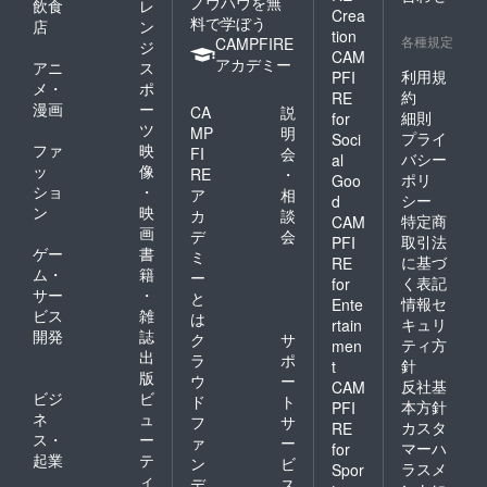
ノウハウを無
飲食
レ
Crea
料で学ぼう
店
ン
tion
各種規定
CAMPFIRE
ジ
CAM
アカデミー
アニ
ス
利用規
PFI
メ・
ポ
約
RE
漫画
ー
CA
説
細則
for
ツ
MP
明
プライ
Soci
ファ
映
FI
会
バシー
al
ッ
像
RE
・
ポリ
Goo
ショ
・
ア
相
シー
d
ン
映
カ
談
特定商
CAM
画
デ
会
取引法
PFI
ゲー
書
ミ
に基づ
RE
ム・
籍
ー
く表記
for
サー
・
と
情報セ
Ente
ビス
雑
は
キュリ
rtain
開発
誌
ク
サ
ティ方
men
出
ラ
ポ
針
t
版
ウ
ー
反社基
CAM
ビジ
ビ
ド
ト
本方針
PFI
ネ
ュ
フ
サ
カスタ
RE
ス・
ー
ァ
ー
マーハ
for
起業
テ
ン
ビ
ラスメ
Spor
ィ
デ
ス