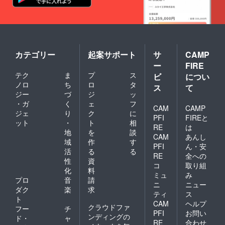
ご了承
くださ
い。
カテゴリー
起案サポート
サ
CAMP
ー
FIRE
テク
ま
プ
ス
ビ
につい
ノロ
ち
ロ
タ
ス
て
ジー
づ
ジ
ッ
・ガ
く
ェ
フ
CAM
CAMP
ジェ
り
ク
に
PFI
FIREと
ット
・
ト
相
RE
は
地
を
談
CAM
あんし
域
作
す
PFI
ん・安
活
る
る
RE
全への
性
資
コ
取り組
化
料
ミュ
み
プロ
音
請
ニ
ニュー
ダク
楽
求
ティ
ス
ト
CAM
ヘルプ
クラウドファ
フー
チ
PFI
お問い
ンディングの
ド・
ャ
RE
合わせ