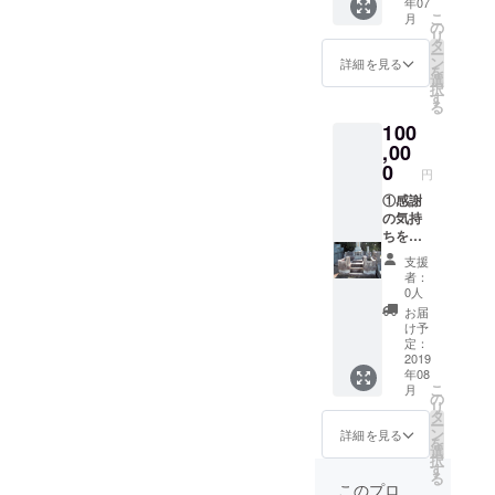
年07
礼メー
サービ
もござ
こ
月
ルをお
ス、お
の
いま
リ
送りさ
墓のク
タ
す。ご
ー
せて頂
リーニ
ン
相談下
詳細を見る
を
きま
ングを
選
さい。
択
す。
提供。
す
※支援
る
②HP等
新品同
時、必
100
紹介時
様に、
ず備考
に名前
,00
石材を
欄にご
を記
復元致
0
希望の
円
載。 ③
しま
お名前
関東
①感謝
す。
をご記
（東
の気持
（サビ
入くだ
京・神
ちを込
に関し
さい。
奈川・
めて、
ては完
記入の
支援
千葉・
施工前
璧に取
ない場
者：
埼玉）
と施工
り除く
合は
0人
80000
後の完
ことは
CAMPF
お届
円相当
成写真
できま
IREの
け予
の、
付き
せんの
定：
ユー
サービ
の、 お
2019
で、ご
ザー名
年08
ス、お
礼メー
了承下
を掲載
こ
月
墓のク
ルをお
さい。
の
いたし
リ
リーニ
送りさ
交通費
タ
ます。
ー
ング＆
せて頂
弊社負
ン
ご了承
詳細を見る
を
コー
きま
担 ※オ
選
くださ
択
ティン
す。
プショ
す
い。
る
グを提
②HP等
ンもご
このプロ