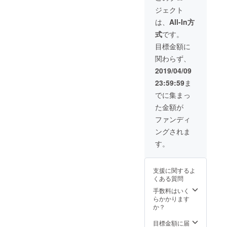
供。 新
紹介時
ざいま
ジェクト
品同様
に名前
す。ご
に、石
を記
相談下
は、
All-In方
材を復
載。 ③
さい。
式
です。
元致し
関東
※支援
ます。
（東
時、必
目標金額に
コー
京・神
ず備考
関わらず、
ティン
奈川・
欄にご
グは約3
千葉・
希望の
2019/04/09
年は美
埼玉）
お名前
23:59:59
ま
しさを
150000
をご記
保てま
円相当
入くだ
でに集まっ
す。
の、
さい。
た金額が
（サビ
サービ
記入の
に関し
ス、お
ない場
ファンディ
ては完
墓全体
合は
ングされま
璧に取
のク
CAMPF
り除く
リーニ
IREの
す。
ことは
ング＆
ユー
できま
コー
ザー名
せんの
ティン
を掲載
支援に関するよ
で、ご
グを提
いたし
くある質問
了承下
供。 新
ます。
さい。
品同様
ご了承
手数料はいく
交通費
に、石
くださ
らかかります
弊社負
材を復
い。
か？
担。 ※
元致し
オプ
ます。
目標金額に届