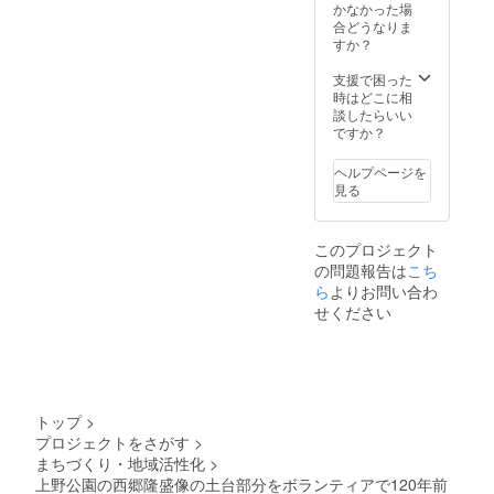
ション
コー
かなかった場
もござ
ティン
合どうなりま
いま
グは約3
すか？
す。ご
年は美
相談下
しさを
支援で困った
さい。
保てま
時はどこに相
※支援
す。 外
談したらいい
時、必
柵に関
ですか？
ず備考
して
欄にご
も、
ヘルプページを
希望の
しっか
見る
お名前
りと
をご記
コー
入くだ
ティン
このプロジェクト
さい。
グを行
の問題報告は
こち
記入の
いま
ない場
す。
ら
よりお問い合わ
合は
（サビ
せください
CAMPF
に関し
IREの
ては完
ユー
璧に取
ザー名
り除く
を掲載
ことは
いたし
できま
トップ
>
ます。
せんの
プロジェクトをさがす
>
ご了承
で、ご
まちづくり・地域活性化
>
くださ
了承下
い。
さい。
上野公園の西郷隆盛像の土台部分をボランティアで120年前