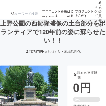
新
ロ
規
グ
会
プロジェクトを掲
はじ
プロジェクト
/
載するには
める
をさがす
イ
員
ン
登
上野公園の西郷隆盛像の土台部分をボ
録
ランティアで120年前の姿に蘇らせた
い！！
人気のプロ
注目のリ
注目の新着プロ
募集終了が近いプ
もうすぐ公開
ジェクト
ターン
ジェクト
ロジェクト
されます
TD7875
まちづくり・地域活性化
アート・写真
音楽
現在の支援総
テクノロジー・ガジェット
ゲーム・サ
額
0
円
映像・映画
書籍・雑誌
0%
ビジネス・起業
チャレンジ
目標金額は