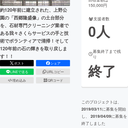
150,000円
約120年前に建立された、上野公
まちづくり・地域活性化
園の「西郷隆盛像」の土台部分
支援者数
0
人
を、石材専門クリーニング業者で
CAMPFIRE for Social Good
CAMPFIRE Creation
ある我々さくらサービスの手と技
CAMPFIREふるさと納税
machi-ya
コミュニティ
術でボランティアで清掃！そして
120年前の石の輝きを取り戻しま
募集終了まで残
す！！
り
ポスト
シェア
終了
LINEで送る
URLコピー
埋め込み
QRコード
このプロジェクトは、
2019/03/11
に募集を開始
し、
2019/04/09
に募集を
終了しました