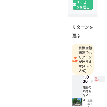
メッセー
ジを送る
リターンを
選ぶ
目標金額
未達でも
リターン
が届きま
す
(All-in
方式)
1,0
残り
00
100
円
感謝の
気持ち
を込め
て、施
支援
工前と
者：
施工後