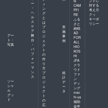
ントに
ts
ー
ィ
対する
CAM
・
ン
考え方
PFI
ヘ
グ
クッ
RE
ル
と
キーポ
ふる
ス
は
リシー
さと
ケ
プ
実
納税
ア
ロ
施
AD
アー
舞
ジ
事
FOR
ト・
台
ェ
例
ALL
写真
・
ク
HIO
パ
ト
KOS
フ
の
HI
ォ
作
JFA
ー
り
クラ
マ
方
ウド
ン
プ
統
ファ
ス
ロ
計
ン
ソー
ジ
デ
ディ
シャ
ェ
ー
ング
ル
ク
タ
mac
グッ
ト
hi-ya
ド
の
補助
広
金申