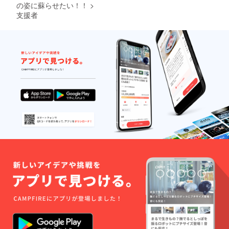
交通費
の姿に蘇らせたい！！
>
弊社負
支援者
担 ※オ
プショ
ンもご
ざいま
す。ご
相談下
さい。
※支援
時、必
ず備考
欄にご
希望の
お名前
をご記
入くだ
さい。
記入の
ない場
合は
CAMPF
IREの
ユー
ザー名
を掲載
いたし
ます。