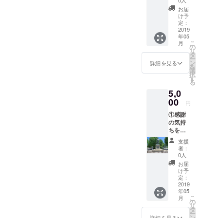
0人
の完成
お届
写真付
け予
きの、
定：
お礼
2019
年05
メール
こ
月
をお送
の
リ
りさせ
タ
ー
て頂き
ン
詳細を見る
を
ます。
選
択
す
る
5,0
00
円
①感謝
の気持
ちを込
めて、
支援
施工前
者：
と施工
0人
後の完
お届
成写真
け予
付き
定：
の、 お
2019
年05
礼メー
こ
月
ルをお
の
リ
送りさ
タ
ー
せて頂
ン
詳細を見る