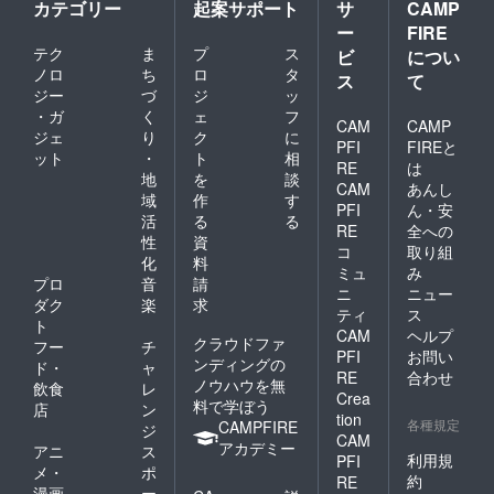
カテゴリー
起案サポート
サ
CAMP
ー
FIRE
テク
ま
プ
ス
ビ
につい
ノロ
ち
ロ
タ
ス
て
ジー
づ
ジ
ッ
・ガ
く
ェ
フ
CAM
CAMP
ジェ
り
ク
に
PFI
FIREと
ット
・
ト
相
RE
は
地
を
談
CAM
あんし
域
作
す
PFI
ん・安
活
る
る
RE
全への
性
資
コ
取り組
化
料
ミュ
み
プロ
音
請
ニ
ニュー
ダク
楽
求
ティ
ス
ト
CAM
ヘルプ
クラウドファ
フー
チ
PFI
お問い
ンディングの
ド・
ャ
RE
合わせ
ノウハウを無
飲食
レ
Crea
料で学ぼう
店
ン
tion
各種規定
CAMPFIRE
ジ
CAM
アカデミー
アニ
ス
利用規
PFI
メ・
ポ
約
RE
漫画
ー