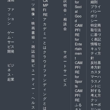
CA
説
細則
for
ツ
MP
明
プライ
Soci
ファ
映
FI
会
バシー
al
ッ
像
RE
・
ポリ
Goo
ショ
・
ア
相
シー
d
ン
映
カ
談
特定商
CAM
画
デ
会
取引法
PFI
ゲー
書
ミ
に基づ
RE
ム・
籍
ー
く表記
for
サー
・
と
情報セ
Ente
ビス
雑
は
キュリ
rtain
開発
誌
ク
サ
ティ方
men
出
ラ
ポ
針
t
版
ウ
ー
反社基
CAM
ビジ
ビ
ド
ト
本方針
PFI
ネ
ュ
フ
サ
カスタ
RE
ス・
ー
ァ
ー
マーハ
for
起業
テ
ン
ビ
ラスメ
Spor
ィ
デ
ス
ントに
ts
ー
ィ
対する
CAM
・
ン
考え方
PFI
ヘ
グ
クッ
RE
ル
と
キーポ
ふる
ス
は
リシー
さと