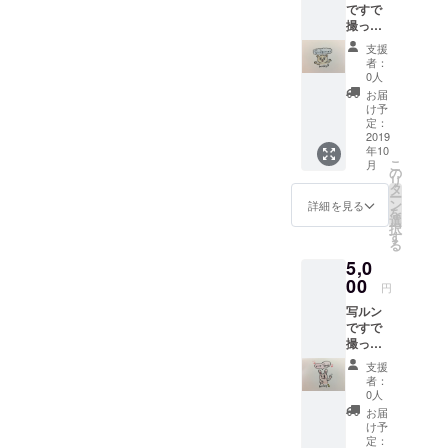
ですで
撮った
現地の
支援
ご飯
者：
（ラン
0人
ダム）
お届
にお礼
け予
のメッ
定：
セージ
2019
年10
こ
月
の
リ
タ
ー
ン
詳細を見る
を
選
択
す
る
5,0
00
円
写ルン
ですで
撮った
現地の
支援
ご飯
者：
（ラン
0人
ダム）
お届
にお礼
け予
のメッ
定：