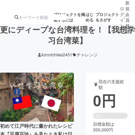
新
ロ
規
グ
会
プロジェクトを掲
はじ
プロジェクト
/
載するには
める
をさがす
イ
員
ン
登
更にディープな台湾料理を！【我想学
録
习台湾菜】
人気のプロ
注目のリ
注目の新着プロ
募集終了が近いプ
もうすぐ公開
konnichiwa2451
チャレンジ
ジェクト
ターン
ジェクト
ロジェクト
されます
アート・写真
音楽
現在の支援総
額
0
円
テクノロジー・ガジェット
ゲーム・サ
映像・映画
書籍・雑誌
0%
目標金額は
初めて江戸時代に書かれたレシピ
200,000円
ビジネス・起業
チャレンジ
本『豆腐百珍』を見たとき私は日