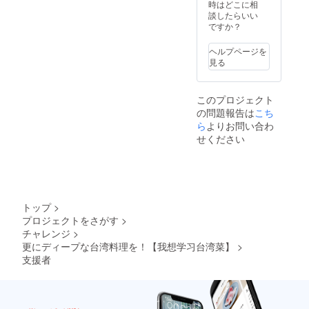
時はどこに相
談したらいい
ですか？
ヘルプページを
見る
このプロジェクト
の問題報告は
こち
ら
よりお問い合わ
せください
トップ
>
プロジェクトをさがす
>
チャレンジ
>
更にディープな台湾料理を！【我想学习台湾菜】
>
支援者