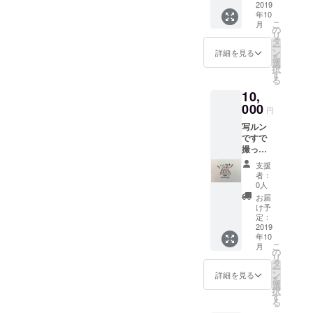
セージ
2019
年10
を書い
こ
月
たブッ
の
リ
ク（6枚
タ
ー
予定）
ン
詳細を見る
を
選
択
す
る
10,
000
円
写ルン
ですで
撮った
現地の
支援
ご飯
者：
（ラン
0人
ダム）
お届
にお礼
け予
のメッ
定：
セージ
2019
年10
を書い
こ
月
たブッ
の
リ
ク（6枚
タ
ー
予定）
ン
詳細を見る
を
＋現地
選
択
取材の
す
る
レポー