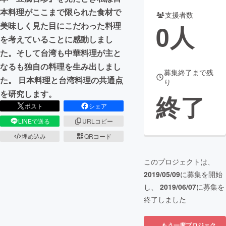
本料理がここまで限られた食材で
支援者数
まちづくり・地域活性化
0
人
美味しく見た目にこだわった料理
を考えていることに感動しまし
CAMPFIRE for Social Good
CAMPFIRE Creation
た。そして台湾も中華料理が主と
CAMPFIREふるさと納税
machi-ya
コミュニティ
なるも独自の料理を生み出しまし
募集終了まで残
た。 日本料理と台湾料理の共通点
り
を研究します。
終了
ポスト
シェア
LINEで送る
URLコピー
埋め込み
QRコード
このプロジェクトは、
2019/05/09
に募集を開始
し、
2019/06/07
に募集を
終了しました
もう一度プロジェク