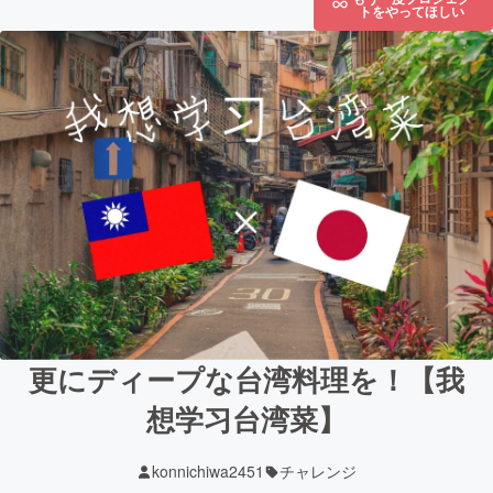
トをやってほしい
更にディープな台湾料理を！【我
想学习台湾菜】
konnichiwa2451
チャレンジ