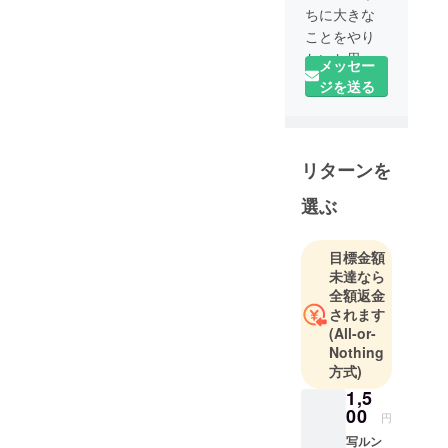
ちに大きな
ことをやり
たいと思っ
メッセー
ています。
ジを送る
皆さんのお
力かしてく
ださい！
リターンを
選ぶ
目標金額
未達なら
全額返金
されます
(All-or-
Nothing
方式)
1,5
00
円
写ルン