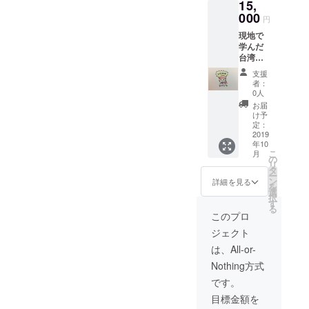
15,
ト（現
地料理
000
円
のレシ
現地で
ピも考
学んだ
えてい
台湾料
ま
理を皆
す。）
支援
様に振
者：
舞いま
0人
す。少
お届
しでも
け予
台湾気
定：
分を一
2019
年10
緒に味
こ
月
わいま
の
リ
しょ
タ
ー
う！ ※
ン
詳細を見る
を
安全の
選
択
ため公
す
る
共の施
このプロ
設で開
ジェクト
催いた
しま
は、All-or-
す。
Nothing方式
※2019
年10月
です。
頃 池袋
目標金額を
のキッ