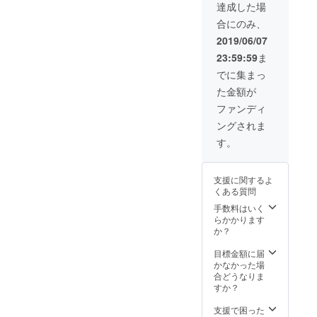
チンス
達成した場
タジオ
合にのみ、
を借り
るつも
2019/06/07
りで
23:59:59
ま
す。
でに集まっ
た金額が
ファンディ
ングされま
す。
支援に関するよ
くある質問
手数料はいく
らかかります
か？
目標金額に届
かなかった場
合どうなりま
すか？
支援で困った