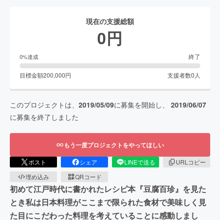
現在の支援総額
0
円
終了
0
%達成
目標金額
200,000
円
支援者数
0
人
このプロジェクトは、
2019/05/09
に募集を開始し、
2019/06/07
に募集を終了しました
もう一度プロジェクトをやってほしい
ポスト
シェア
LINEで送る
URLコピー
埋め込み
QRコード
初めて江戸時代に書かれたレシピ本『豆腐百珍』を見た
とき私は日本料理がここまで限られた食材で美味しく見
た目にこだわった料理を考えていることに感動しまし