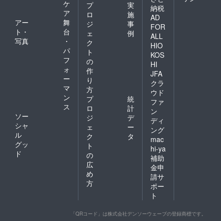
ケ
プ
実
納税
ア
ロ
施
AD
アー
舞
ジ
事
FOR
ト・
台
ェ
例
ALL
写真
・
ク
HIO
パ
ト
KOS
フ
の
HI
ォ
作
JFA
ー
り
クラ
マ
方
ウド
ン
プ
統
ファ
ス
ロ
計
ン
ソー
ジ
デ
ディ
シャ
ェ
ー
ング
ル
ク
タ
mac
グッ
ト
hi-ya
ド
の
補助
広
金申
め
請サ
方
ポー
ト
「QRコード」は株式会社デンソーウェーブの登録商標です。