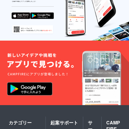
け可能
です。
要望野
菜あれ
ば対応
できる
場合も
ありま
す。 ※
交通
費、宿
泊費な
どは自
費にな
りま
す。
カテゴリー
起案サポート
サ
CAMP
ー
FIRE