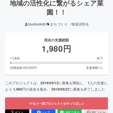
地域の活性化に繋がるシェア菜
園！！
itsukisekido
まちづくり・地域活性化
現在の支援総額
1,980
円
終了
1
%達成
目標金額
100,000
円
支援者数
1
人
このプロジェクトは、
2019/04/12
に募集を開始し、
1
人の支援に
より
1,980
円の資金を集め、
2019/05/27
に募集を終了しました
もう一度プロジェクトをやってほしい
ポスト
シェア
LINEで送る
URLコピー