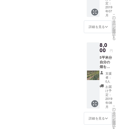
ズダン
サン
定：
ボール
2019
チュ・
年07
に詰め
ミック
こ
月
て送ら
スニン
の
リ
せてい
ジン・
タ
ー
ただき
ハツカ
ン
詳細を見る
を
ます。
ダイコ
選
択
キャベ
ン・シ
す
る
ツ・チ
シト
8,0
ンゲン
ウ・カ
サイ・
00
ラー
円
ブロッ
ピーマ
5平米分
コ
ン・エ
自分の
リー・
ンド
畑を持
ほうれ
ウ・水
てま
ん草・
菜・ト
支援
す。 種
茎レタ
ウモロ
者：
植え〜
ス・レ
コシ・
0人
収穫ま
タス・
トマ
お届
でツ
サン
ト・フ
け予
イッ
チュ・
定：
ルーツ
ターに
2019
ミック
パプリ
年08
て週に1
スニン
カ・白
こ
月
回畑の
ジン・
の
菜・オ
リ
状況報
ハツカ
タ
クラ・
ー
告をし
ダイコ
ン
トマト
詳細を見る
を
ます。
ン・シ
選
のアイ
択
実際に
シト
す
コなど