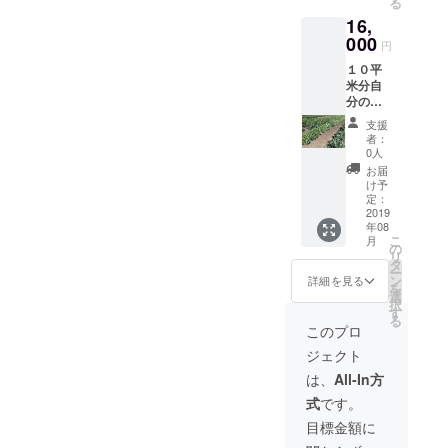
る
畑にお
ウ・カ
16,
越しい
ラー
ただい
000
ピーマ
円
て見学
ン・エ
１０平
や体験
ンド
米分自
もでき
ウ・水
分の畑
ます。
菜・ト
を持て
この小
ウモロ
支援
ます。
さな芽
コシ・
者：
種植
が野菜
トマ
0人
え〜収
になる
ト・フ
お届
穫まで
のか！
ルーツ
け予
ツイッ
と新し
定：
パプリ
ターに
2019
い発見
カ・白
年08
て週に1
がある
菜・オ
こ
月
回畑の
と思い
の
クラ・
リ
状況報
ます。
タ
トマト
ー
告をし
とれた
ン
のアイ
詳細を見る
を
ます。
て野菜2
選
コなど
択
実際に
回にわ
す
る
畑にお
けて発
このプロ
越しい
送可
ジェクト
ただい
能。 6
て見学
月から
は、
All-In方
や体験
3ヶ月間
式
です。
もでき
になり
ます。
ます。
目標金額に
この小
開始時