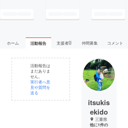
ホーム
支援者
仲間募集
コメント
活動報告
1
活動報告は
まだありま
せん。
実行者へ意
見や質問を
送る
itsukis
ekido
三重県
他に1件の