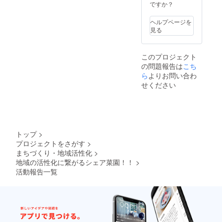
ニンジ
ナ・ト
ですか？
ン・赤
マト・
キャベ
ピーマ
ヘルプページを
ツ・コ
ン・シ
見る
マツ
シトウ
ナ・ホ
など
ウレン
５〜７
このプロジェクト
ソウ・
種類植
の問題報告は
こち
チンゲ
え付け
ンサ
ら
よりお問い合わ
可能で
イ・
す。 要
せください
キュウ
望野菜
リ・エ
あれば
ダマ
対応で
メ・イ
きる場
ンゲ
合もあ
ン・ブ
りま
トップ
>
ロッコ
す。 ※
プロジェクトをさがす
>
リー・
交通
まちづくり・地域活性化
>
ミズ
費、宿
ナ・ト
地域の活性化に繋がるシェア菜園！！
>
泊費な
マト・
どは自
活動報告一覧
ピーマ
費にな
ン・シ
りま
シトウ
す。
など １
０種類
植え付