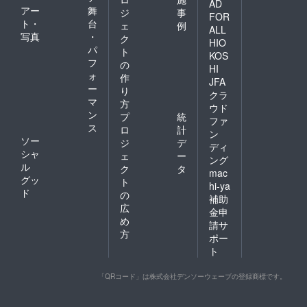
AD
アー
舞
ジ
事
FOR
ト・
台
ェ
例
ALL
写真
・
ク
HIO
パ
ト
KOS
フ
の
HI
ォ
作
JFA
ー
り
クラ
マ
方
ウド
ン
プ
統
ファ
ス
ロ
計
ン
ソー
ジ
デ
ディ
シャ
ェ
ー
ング
ル
ク
タ
mac
グッ
ト
hi-ya
ド
の
補助
広
金申
め
請サ
方
ポー
ト
「QRコード」は株式会社デンソーウェーブの登録商標です。