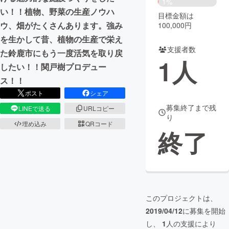
1%
い！！植物、野菜の生産ノウハ
目標金額は
まちづくり・地域活性化
ウ、畑がたくさんあります。強み
100,000円
を生かして昔、植物の生産で栄え
支援者数
CAMPFIRE for Social Good
CAMPFIRE Creation
た鈴鹿市にもう一度活気を取り戻
1
人
CAMPFIREふるさと納税
machi-ya
コミュニティ
したい！！関戸樹プロデュー
ス！！
ポスト
シェア
募集終了まで残
LINEで送る
URLコピー
り
埋め込み
QRコード
終了
このプロジェクトは、
2019/04/12
に募集を開始
し、
1
人の支援により