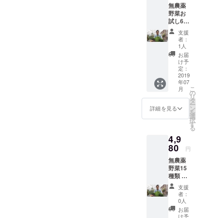
無農薬
野菜お
試し6種
類 7月
支援
までに
者：
状態の
1人
良い野
お届
菜を80
け予
サイズ
定：
ダン
2019
年07
ボール
こ
月
に詰め
の
リ
て送ら
タ
ー
せてい
ン
詳細を見る
を
ただき
選
択
ます。
す
る
キャベ
4,9
ツ・チ
ンゲン
80
円
サイ・
無農薬
ブロッ
野菜15
コ
種類 7
リー・
月まで
ほうれ
支援
に状態
ん草・
者：
の良い
茎レタ
0人
野菜を
ス・レ
お届
100サイ
タス・
け予