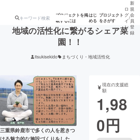
新
ロ
規
グ
会
プロジェクトを掲
はじ
プロジェクト
/
載するには
める
をさがす
イ
員
ン
登
地域の活性化に繋がるシェア菜
録
園！！
人気のプロ
注目のリ
注目の新着プロ
募集終了が近いプ
もうすぐ公開
itsukisekido
まちづくり・地域活性化
ジェクト
ターン
ジェクト
ロジェクト
されます
アート・写真
音楽
現在の支援総
額
1,98
テクノロジー・ガジェット
ゲーム・サ
0
円
映像・映画
書籍・雑誌
三重県鈴鹿市で多くの人を惹きつ
ビジネス・起業
チャレンジ
ける魅力的な施設づくりをした