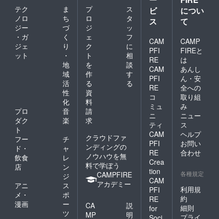
テク
ま
プ
ス
ビ
につい
ノロ
ち
ロ
タ
ス
て
ジー
づ
ジ
ッ
・ガ
く
ェ
フ
CAM
CAMP
ジェ
り
ク
に
PFI
FIREと
ット
・
ト
相
RE
は
地
を
談
CAM
あんし
域
作
す
PFI
ん・安
活
る
る
RE
全への
性
資
コ
取り組
化
料
ミュ
み
プロ
音
請
ニ
ニュー
ダク
楽
求
ティ
ス
ト
CAM
ヘルプ
クラウドファ
フー
チ
PFI
お問い
ンディングの
ド・
ャ
RE
合わせ
ノウハウを無
飲食
レ
Crea
料で学ぼう
店
ン
tion
各種規定
CAMPFIRE
ジ
CAM
アカデミー
アニ
ス
利用規
PFI
メ・
ポ
約
RE
漫画
ー
CA
説
細則
for
ツ
MP
明
プライ
Soci