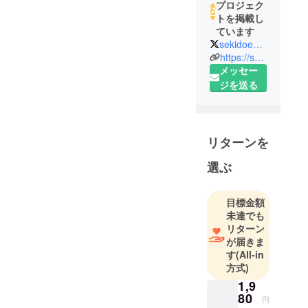
プロジェク
トを掲載し
ています
sekidoengei
https://sekidoengei.co.jp/
メッセー
ジを送る
リターンを
選ぶ
目標金額
未達でも
リターン
が届きま
す
(All-in
方式)
1,9
80
円