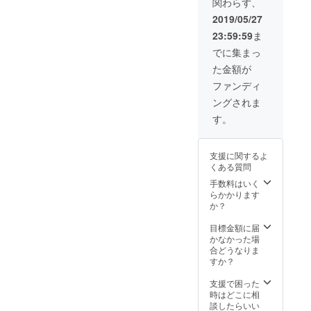
関わらず、
さな芽
期は相
が野菜
談で大
2019/05/27
になる
丈夫で
23:59:59
ま
のか！
す。 植
と新し
え付け
でに集まっ
い発見
可能野
た金額が
がある
菜 ダイ
と思い
コン・
ファンディ
ます。
ニンジ
ングされま
とれた
ン・赤
て野菜
キャベ
す。
３回に
ツ・コ
わけて
マツ
発送可
ナ・ホ
支援に関するよ
能。 6
ウレン
くある質問
月から
ソウ・
3ヶ月間
チンゲ
手数料はいく
になり
ンサ
らかかります
ます。
イ・
か？
開始時
キュウ
期は相
リ・エ
目標金額に届
談で大
ダマ
かなかった場
丈夫で
メ・イ
合どうなりま
す。 植
ンゲ
すか？
え付け
ン・ブ
可能野
ロッコ
支援で困った
菜 ダイ
リー・
時はどこに相
コン・
ミズ
談したらいい