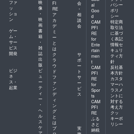
ファ
映
FI
会
バシー
al
ッ
像
RE
・
ポリ
Goo
ショ
・
ア
相
シー
d
ン
映
カ
談
特定商
CAM
画
デ
会
取引法
PFI
ゲー
書
ミ
に基づ
RE
ム・
籍
ー
く表記
for
サー
・
と
情報セ
Ente
ビス
雑
は
キュリ
rtain
開発
誌
ク
サ
ティ方
men
出
ラ
ポ
針
t
版
ウ
ー
反社基
CAM
ビジ
ビ
ド
ト
本方針
PFI
ネ
ュ
フ
サ
カスタ
RE
ス・
ー
ァ
ー
マーハ
for
起業
テ
ン
ビ
ラスメ
Spor
ィ
デ
ス
ントに
ts
ー
ィ
対する
CAM
・
ン
考え方
PFI
ヘ
グ
クッ
RE
ル
と
キーポ
ふる
ス
は
リシー
さと
ケ
プ
実
納税
ア
ロ
施