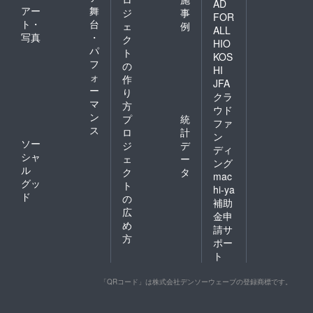
AD
アー
舞
ジ
事
FOR
ト・
台
ェ
例
ALL
写真
・
ク
HIO
パ
ト
KOS
フ
の
HI
ォ
作
JFA
ー
り
クラ
マ
方
ウド
ン
プ
統
ファ
ス
ロ
計
ン
ソー
ジ
デ
ディ
シャ
ェ
ー
ング
ル
ク
タ
mac
グッ
ト
hi-ya
ド
の
補助
広
金申
め
請サ
方
ポー
ト
「QRコード」は株式会社デンソーウェーブの登録商標です。