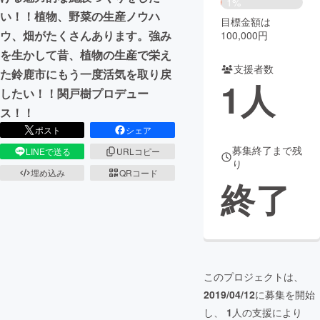
1%
い！！植物、野菜の生産ノウハ
目標金額は
まちづくり・地域活性化
ウ、畑がたくさんあります。強み
100,000円
を生かして昔、植物の生産で栄え
支援者数
CAMPFIRE for Social Good
CAMPFIRE Creation
た鈴鹿市にもう一度活気を取り戻
1
人
CAMPFIREふるさと納税
machi-ya
コミュニティ
したい！！関戸樹プロデュー
ス！！
ポスト
シェア
募集終了まで残
LINEで送る
URLコピー
り
埋め込み
QRコード
終了
このプロジェクトは、
2019/04/12
に募集を開始
し、
1
人の支援により