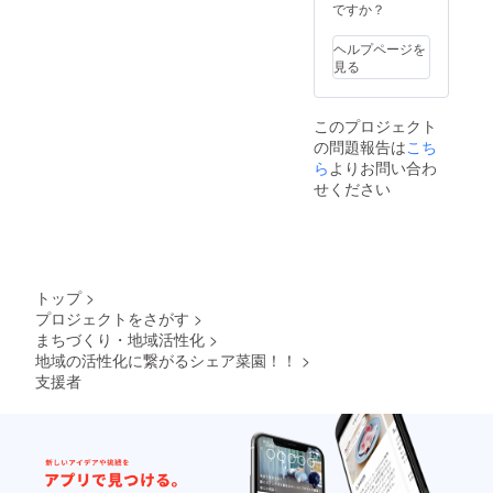
ニンジ
ナ・ト
ですか？
ン・赤
マト・
キャベ
ピーマ
ヘルプページを
ツ・コ
ン・シ
見る
マツ
シトウ
ナ・ホ
など
ウレン
５〜７
このプロジェクト
ソウ・
種類植
の問題報告は
こち
チンゲ
え付け
ンサ
ら
よりお問い合わ
可能で
イ・
す。 要
せください
キュウ
望野菜
リ・エ
あれば
ダマ
対応で
メ・イ
きる場
ンゲ
合もあ
ン・ブ
りま
トップ
>
ロッコ
す。 ※
プロジェクトをさがす
>
リー・
交通
まちづくり・地域活性化
>
ミズ
費、宿
ナ・ト
地域の活性化に繋がるシェア菜園！！
>
泊費な
マト・
どは自
支援者
ピーマ
費にな
ン・シ
りま
シトウ
す。
など １
０種類
植え付