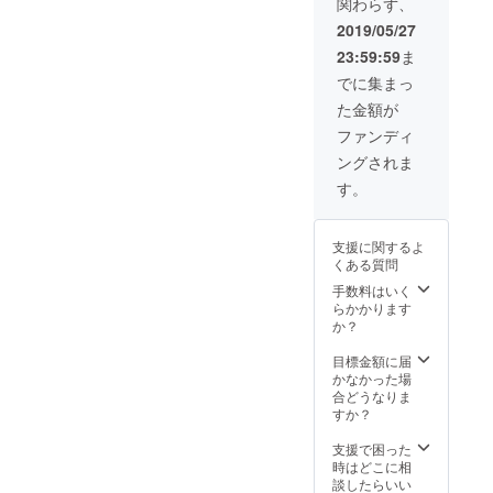
関わらず、
さな芽
期は相
が野菜
談で大
2019/05/27
になる
丈夫で
23:59:59
ま
のか！
す。 植
と新し
え付け
でに集まっ
い発見
可能野
た金額が
がある
菜 ダイ
と思い
コン・
ファンディ
ます。
ニンジ
ングされま
とれた
ン・赤
て野菜
キャベ
す。
３回に
ツ・コ
わけて
マツ
発送可
ナ・ホ
支援に関するよ
能。 6
ウレン
くある質問
月から
ソウ・
3ヶ月間
チンゲ
手数料はいく
になり
ンサ
らかかります
ます。
イ・
か？
開始時
キュウ
期は相
リ・エ
目標金額に届
談で大
ダマ
かなかった場
丈夫で
メ・イ
合どうなりま
す。 植
ンゲ
すか？
え付け
ン・ブ
可能野
ロッコ
支援で困った
菜 ダイ
リー・
時はどこに相
コン・
ミズ
談したらいい