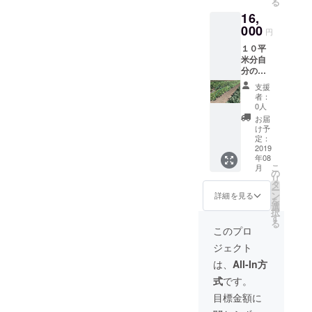
る
畑にお
ウ・カ
16,
越しい
ラー
ただい
000
ピーマ
円
て見学
ン・エ
１０平
や体験
ンド
米分自
もでき
ウ・水
分の畑
ます。
菜・ト
を持て
この小
ウモロ
支援
ます。
さな芽
コシ・
者：
種植
が野菜
トマ
0人
え〜収
になる
ト・フ
お届
穫まで
のか！
ルーツ
け予
ツイッ
と新し
定：
パプリ
ターに
2019
い発見
カ・白
年08
て週に1
がある
菜・オ
こ
月
回畑の
と思い
の
クラ・
リ
状況報
ます。
タ
トマト
ー
告をし
とれた
ン
のアイ
詳細を見る
を
ます。
て野菜2
選
コなど
択
実際に
回にわ
す
る
畑にお
けて発
このプロ
越しい
送可
ジェクト
ただい
能。 6
て見学
月から
は、
All-In方
や体験
3ヶ月間
式
です。
もでき
になり
ます。
ます。
目標金額に
この小
開始時