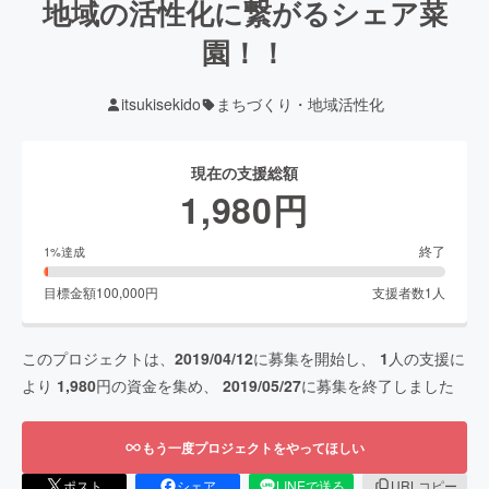
地域の活性化に繋がるシェア菜
園！！
itsukisekido
まちづくり・地域活性化
現在の支援総額
1,980
円
終了
1
%達成
目標金額
100,000
円
支援者数
1
人
このプロジェクトは、
2019/04/12
に募集を開始し、
1
人の支援に
より
1,980
円の資金を集め、
2019/05/27
に募集を終了しました
もう一度プロジェクトをやってほしい
ポスト
シェア
LINEで送る
URLコピー