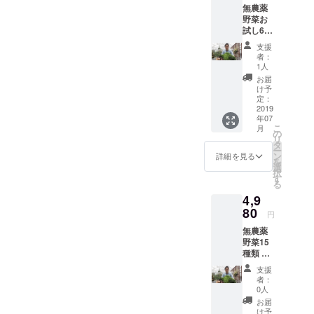
無農薬
野菜お
試し6種
類 7月
支援
までに
者：
状態の
1人
良い野
お届
菜を80
け予
サイズ
定：
ダン
2019
年07
ボール
こ
月
に詰め
の
リ
て送ら
タ
ー
せてい
ン
詳細を見る
を
ただき
選
択
ます。
す
る
キャベ
4,9
ツ・チ
ンゲン
80
円
サイ・
無農薬
ブロッ
野菜15
コ
種類 7
リー・
月まで
ほうれ
支援
に状態
ん草・
者：
の良い
茎レタ
0人
野菜を
ス・レ
お届
100サイ
タス・
け予