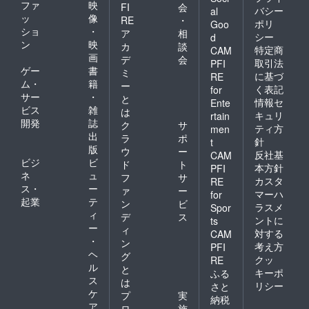
ファ
映
FI
会
バシー
al
ッ
像
RE
・
ポリ
Goo
ショ
・
ア
相
シー
d
ン
映
カ
談
特定商
CAM
画
デ
会
取引法
PFI
ゲー
書
ミ
に基づ
RE
ム・
籍
ー
く表記
for
サー
・
と
情報セ
Ente
ビス
雑
は
キュリ
rtain
開発
誌
ク
サ
ティ方
men
出
ラ
ポ
針
t
版
ウ
ー
反社基
CAM
ビジ
ビ
ド
ト
本方針
PFI
ネ
ュ
フ
サ
カスタ
RE
ス・
ー
ァ
ー
マーハ
for
起業
テ
ン
ビ
ラスメ
Spor
ィ
デ
ス
ントに
ts
ー
ィ
対する
CAM
・
ン
考え方
PFI
ヘ
グ
クッ
RE
ル
と
キーポ
ふる
ス
は
リシー
さと
ケ
プ
実
納税
ア
ロ
施