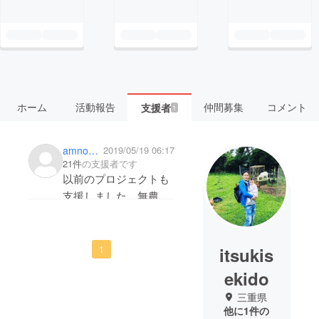
ホーム
活動報告
仲間募集
コメント
支援者
1
amnos0033
2019/05/19 06:17
21件
の支援者です
以前のプロジェクトも
支援しました。無農薬
野菜を作るのは手間も
かかると思いますが、
頑張ってください！
itsukis
1
ekido
三重県
他に1件の