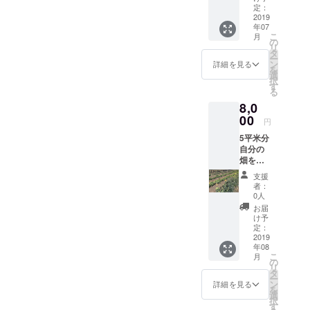
ズダン
サン
定：
ボール
2019
チュ・
年07
に詰め
ミック
こ
月
て送ら
スニン
の
リ
せてい
ジン・
タ
ー
ただき
ハツカ
ン
詳細を見る
を
ます。
ダイコ
選
択
キャベ
ン・シ
す
る
ツ・チ
シト
8,0
ンゲン
ウ・カ
サイ・
00
ラー
円
ブロッ
ピーマ
5平米分
コ
ン・エ
自分の
リー・
ンド
畑を持
ほうれ
ウ・水
てま
ん草・
菜・ト
支援
す。 種
茎レタ
ウモロ
者：
植え〜
ス・レ
コシ・
0人
収穫ま
タス・
トマ
お届
でツ
サン
ト・フ
け予
イッ
チュ・
定：
ルーツ
ターに
2019
ミック
パプリ
年08
て週に1
スニン
カ・白
こ
月
回畑の
ジン・
の
菜・オ
リ
状況報
ハツカ
タ
クラ・
ー
告をし
ダイコ
ン
トマト
詳細を見る
を
ます。
ン・シ
選
のアイ
択
実際に
シト
す
コなど