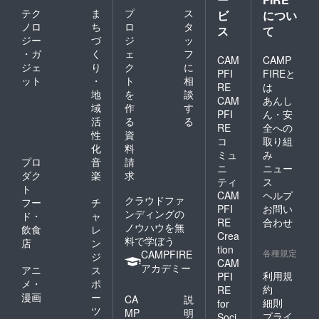
テク
ま
プ
ス
ビ
につい
ノロ
ち
ロ
タ
ス
て
ジー
づ
ジ
ッ
・ガ
く
ェ
フ
CAM
CAMP
ジェ
り
ク
に
PFI
FIREと
ット
・
ト
相
RE
は
地
を
談
CAM
あんし
域
作
す
PFI
ん・安
活
る
る
RE
全への
性
資
コ
取り組
化
料
ミュ
み
プロ
音
請
ニ
ニュー
ダク
楽
求
ティ
ス
ト
CAM
ヘルプ
クラウドファ
フー
チ
PFI
お問い
ンディングの
ド・
ャ
RE
合わせ
ノウハウを無
飲食
レ
Crea
料で学ぼう
店
ン
tion
各種規定
CAMPFIRE
ジ
CAM
アカデミー
アニ
ス
利用規
PFI
メ・
ポ
約
RE
漫画
ー
CA
説
細則
for
ツ
MP
明
プライ
Soci