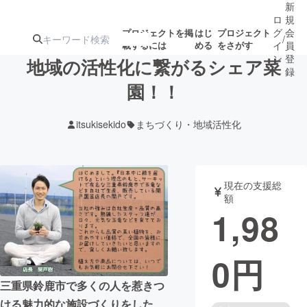
新
ロ
規
グ
会
プロジェクトを掲
はじ
プロジェクト
/
載するには
める
をさがす
イ
員
ン
登
地域の活性化に繋がるシェア菜
録
園！！
人気のプロ
注目のリ
注目の新着プロ
募集終了が近いプ
もうすぐ公開
itsukisekido
まちづくり・地域活性化
ジェクト
ターン
ジェクト
ロジェクト
されます
アート・写真
音楽
現在の支援総
額
1,98
テクノロジー・ガジェット
ゲーム・サ
0
円
映像・映画
書籍・雑誌
三重県鈴鹿市で多くの人を惹きつ
ビジネス・起業
チャレンジ
ける魅力的な施設づくりをした