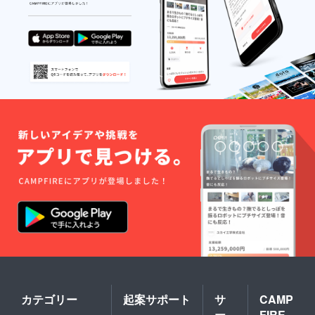
け可能
です。
要望野
菜あれ
ば対応
できる
場合も
ありま
す。 ※
交通
費、宿
泊費な
どは自
費にな
りま
す。
カテゴリー
起案サポート
サ
CAMP
ー
FIRE