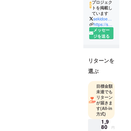
プロジェク
トを掲載し
ています
sekidoengei
https://sekidoengei.co.jp/
メッセー
ジを送る
リターンを
選ぶ
目標金額
未達でも
リターン
が届きま
す
(All-in
方式)
1,9
80
円