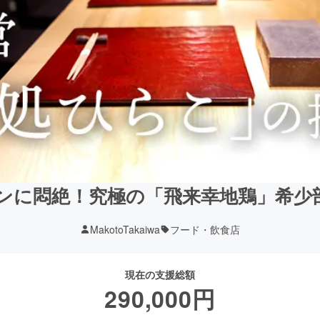
ンに悶絶！究極の「飛来幸地鶏」希少
MakotoTakaiwa
フード・飲食店
現在の支援総額
290,000
円