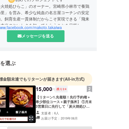
炭火焼処ひらこ」のオーナー。宮崎県小林市で養鶏
の里」を営み、希少な純血の名古屋コーチンの安定
功。飼育生産一貫体制だからこそ実現できる「飛来
の本当のおいしさを知ってもらうことを目指し、地
/www.facebook.com/makoto.takaiwa
性を広げる挑戦を日々続けている。
メッセージを送る
を選ぶ
標金額未達でもリターンが届きます
(All-in方式)
15,000
円
残り
24
【リターン1.先着順！先行予約権＋
希少部位コース＋親子孫丼】 ①月末
3営業日に先行して「炭火焼処ひら
こ」に予約の連絡ができる先行予約
支援者：6人
権をご使用いただけます！ ②1羽に
お届け予定：2019年06月
つきごく僅かしか取れない「地鶏の
シャトーブリアン」、骨以外を一羽