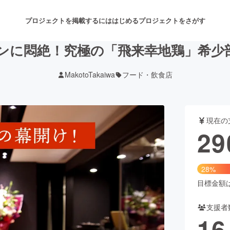
プロジェクトを掲載するには
はじめる
プロジェクトをさがす
ンに悶絶！究極の「飛来幸地鶏」希少
MakotoTakaiwa
フード・飲食店
注目のリターン
注目の新着プロジェクト
募集終了が近いプロジェクト
も
現在の
音楽
舞台・パフォーマンス
29
ゲーム・サービス開発
フード・飲食店
28%
書籍・雑誌出版
アニメ・漫画
目標金額は1
支援者
チャレンジ
ビューティー・ヘルスケ
16