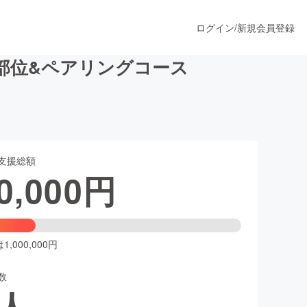
ログイン
/
新規会員登録
部位&ペアリングコース
うすぐ公開されます
支援総額
プロダクト
0,000
円
ファッション
スポーツ
,000,000円
数
ア
ソーシャルグッド
人