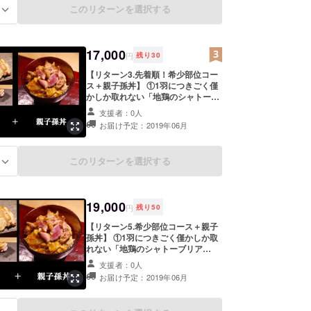
丸ごとミンチにした「悶絶つくね」
このリターンを選択する
る
をはじめ、飛来幸地鶏の魅力を余す
ことなく食べつくす「希少部位コー
ス（15品）」をご提供します！ ③
卵、鶏肉、出汁、このすべてを名古
17,000
屋コーチンの純血種だけで作った究
円
残り
30
極の「親子孫丼」をご提供します！
【リターン3.先着順！希少部位コー
※プロジェクトの終了から、6ヶ月間
ス＋親子孫丼】 ①1羽につきごく僅
が有効期限となります
かしか取れない「地鶏のシャトーブ
リアン」、骨以外を一羽丸ごとミン
支援者：0人
チにした「悶絶つくね」をはじめ、
お届け予定：2019年06月
飛来幸地鶏の魅力を余すことなく食
べつくす「希少部位コース（15
品）」をご提供します！ ②卵、鶏
このリターンを選択する
る
肉、出汁、このすべてを名古屋コー
チンの純血種だけで作った究極の
「親子孫丼」をご提供します！ ※プ
ロジェクトの終了から、1年間が有
19,000
効期限となります
円
残り
50
【リターン5.希少部位コース＋親子
孫丼】 ①1羽につきごく僅かしか取
れない「地鶏のシャトーブリア
ン」、骨以外を一羽丸ごとミンチに
支援者：0人
した「悶絶つくね」をはじめ、飛来
お届け予定：2019年06月
幸地鶏の魅力を余すことなく食べつ
くす「希少部位コース（15品）」を
ご提供します！ ②卵、鶏肉、出汁、