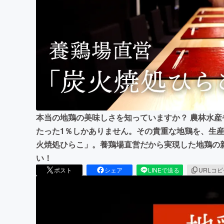
まちづくり・地域活性化
本当の地鶏の美味しさを知っていますか？ 農林水
たった1％しかありません。その貴重な地鶏を、生
火焼処ひらこ」。養鶏場直営だから実現した地鶏の
い！
ポスト
シェア
LINEで送る
URLコ