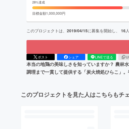
28
%達成
目標金額
1,000,000
円
このプロジェクトは、
2019/04/15
に募集を開始し、
16
ポスト
シェア
LINEで送る
U
本当の地鶏の美味しさを知っていますか？ 農林
調理まで一貫して提供する「炭火焼処ひらこ」。
このプロジェクトを見た人はこちらもチ