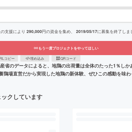
人の支援により
290,000
円の資金を集め、
2019/05/17
に募集を終了しま
もう一度プロジェクトをやってほしい
RLコピー
埋め込み
QRコード
水産省のデータによると、地鶏の出荷量は全体のたった1％しか
養鶏場直営だから実現した地鶏の新体験、ぜひこの感動を味わ
ェックしています