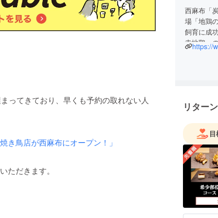
西麻布「
場「地鶏
飼育に成
幸地鶏」
https:/
鶏の可能
埋まってきており、早くも予約の取れない人
リターン
目
焼き鳥店が西麻布にオープン！」
いただきます。