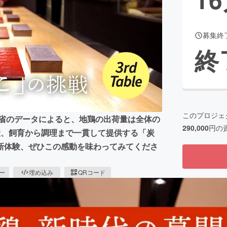
募集終
CAMPFIRE for Social Good
CAMPFIRE Creation
終
CAMPFIREふるさと納税
machi-ya
コミュニティ
このプロジェ
産省のデータによると、地鶏の出荷量は全体の
290,000
円の
産、飼育から調理まで一貫して提供する「炭
新体験、ぜひこの感動を味わってみてくださ
ピー
埋め込み
QRコード