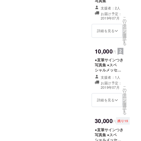
写真集
を開催して
支援者：2人
おり、配信
お届け予定：
者のオーガ
こ
2019年07月
の
リ
ナイザーと
タ
ー
ン
詳細を見る
しての活動
を
選
択
もしており
す
る
ます！
10,000
円
夢を叶える
サポートと
●直筆サインつき
写真集 ●スペ
なるよう、
シャルメッセー
希望者には
ジ動画 ●写真集
支援者：1人
SHOWROO
の中に「Special
お届け予定：
Thanks」として
M配信の
こ
2019年07月
の
お名前掲載
リ
チェックや
タ
ー
ン
詳細を見る
セミナー、
を
選
択
面談なども
す
る
実施してお
30,000
ります。
円
残り15
●直筆サインつき
写真集 ●スペ
今回初とな
シャルメッセー