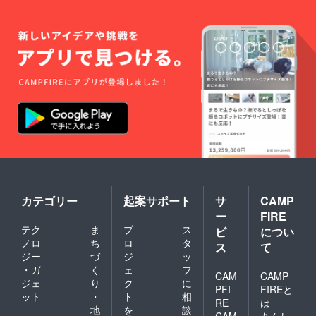
カテゴリー
起案サポート
サ
CAMP
ー
FIRE
テク
ま
プ
ス
ビ
につい
ノロ
ち
ロ
タ
ス
て
ジー
づ
ジ
ッ
・ガ
く
ェ
フ
CAM
CAMP
ジェ
り
ク
に
PFI
FIREと
ット
・
ト
相
RE
は
地
を
談