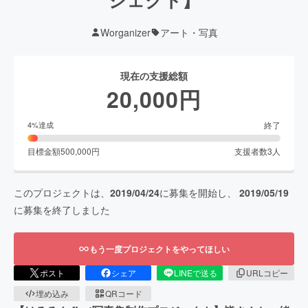
Worganizer
アート・写真
現在の支援総額
20,000
円
終了
4
%達成
目標金額
500,000
円
支援者数
3
人
このプロジェクトは、
2019/04/24
に募集を開始し、
2019/05/19
に募集を終了しました
もう一度プロジェクトをやってほしい
ポスト
シェア
LINEで送る
URLコピー
埋め込み
QRコード