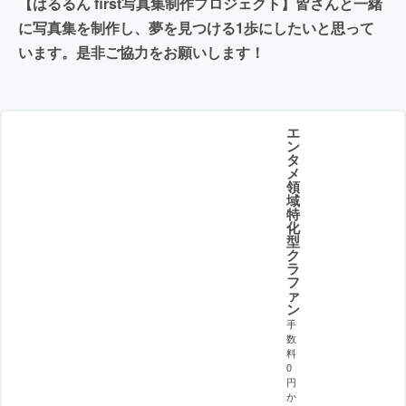
【はるるん first写真集制作プロジェクト】皆さんと一緒
に写真集を制作し、夢を見つける1歩にしたいと思って
います。是非ご協力をお願いします！
エ
ン
タ
メ
領
域
特
化
型
ク
ラ
フ
ァ
ン
手
数
料
0
円
か