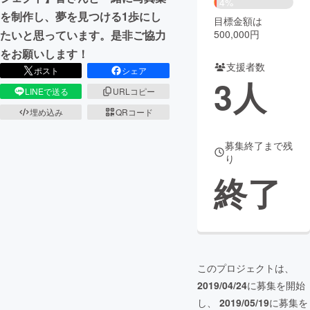
4%
を制作し、夢を見つける1歩にし
目標金額は
まちづくり・地域活性化
500,000円
たいと思っています。是非ご協力
をお願いします！
支援者数
CAMPFIRE for Social Good
CAMPFIRE Creation
ポスト
シェア
3
人
CAMPFIREふるさと納税
machi-ya
コミュニティ
LINEで送る
URLコピー
埋め込み
QRコード
募集終了まで残
り
終了
このプロジェクトは、
2019/04/24
に募集を開始
し、
2019/05/19
に募集を