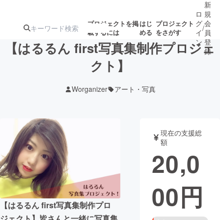
新
ロ
規
グ
会
プロジェクトを掲
はじ
プロジェクト
/
載するには
める
をさがす
イ
員
ン
登
【はるるん first写真集制作プロジェ
録
クト】
人気のプロ
注目のリ
注目の新着プロ
募集終了が近いプ
もうすぐ公開
Worganizer
アート・写真
ジェクト
ターン
ジェクト
ロジェクト
されます
アート・写真
音楽
現在の支援総
額
20,0
テクノロジー・ガジェット
ゲーム・サ
00
円
映像・映画
書籍・雑誌
【はるるん first写真集制作プロ
ビジネス・起業
チャレンジ
ジェクト】皆さんと一緒に写真集