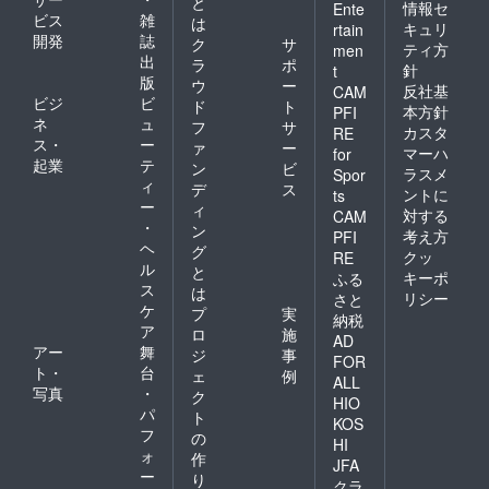
と
情報セ
Ente
ビス
雑
は
キュリ
rtain
開発
誌
ク
サ
ティ方
men
出
ラ
ポ
針
t
版
ウ
ー
反社基
CAM
ビジ
ビ
ド
ト
本方針
PFI
ネ
ュ
フ
サ
カスタ
RE
ス・
ー
ァ
ー
マーハ
for
起業
テ
ン
ビ
ラスメ
Spor
ィ
デ
ス
ントに
ts
ー
ィ
対する
CAM
・
ン
考え方
PFI
ヘ
グ
クッ
RE
ル
と
キーポ
ふる
ス
は
リシー
さと
ケ
プ
実
納税
ア
ロ
施
AD
アー
舞
ジ
事
FOR
ト・
台
ェ
例
ALL
写真
・
ク
HIO
パ
ト
KOS
フ
の
HI
ォ
作
JFA
ー
り
クラ