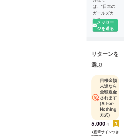
は、“日本の
ガールズカ
ルチャーを
メッセー
世界へ” を
ジを送る
テーマに、
史上最大級
のファッ
リターンを
ションフェ
スタとして
選ぶ
東京ガール
ズコレク
ションを企
目標金額
未達なら
画・運営し
全額返金
ておりま
されます
す。
(All-or-
SHOWROO
Nothing
Mでは、イベ
方式)
ント出演権
5,000
円
や雑誌オー
●直筆サインつき
ディション