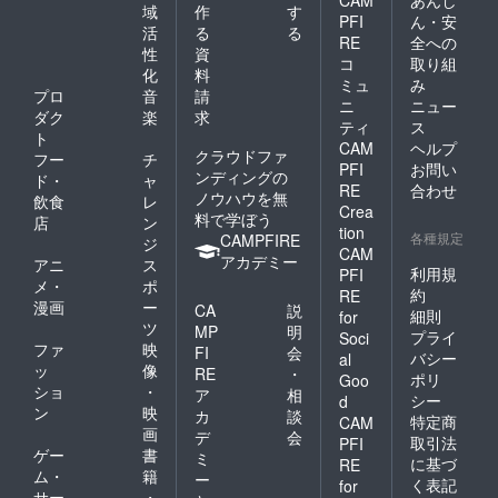
CAM
あんし
域
作
す
PFI
ん・安
活
る
る
RE
全への
性
資
コ
取り組
化
料
ミュ
み
プロ
音
請
ニ
ニュー
ダク
楽
求
ティ
ス
ト
CAM
ヘルプ
クラウドファ
フー
チ
PFI
お問い
ンディングの
ド・
ャ
RE
合わせ
ノウハウを無
飲食
レ
Crea
料で学ぼう
店
ン
tion
各種規定
CAMPFIRE
ジ
CAM
アカデミー
アニ
ス
利用規
PFI
メ・
ポ
約
RE
漫画
ー
CA
説
細則
for
ツ
MP
明
プライ
Soci
ファ
映
FI
会
バシー
al
ッ
像
RE
・
ポリ
Goo
ショ
・
ア
相
シー
d
ン
映
カ
談
特定商
CAM
画
デ
会
取引法
PFI
ゲー
書
ミ
に基づ
RE
ム・
籍
ー
く表記
for
サー
・