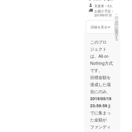
る
ジ動画 ●写真集
支援者：0人
SHOWROO
の中に「Special
お届け予定：
Thanks」として
M演者オリジ
こ
2019年07月
の
お名前掲載 ●写
リ
ナル写真集
タ
真集お渡し会参
ー
ン
制作プロ
加権
詳細を見る
を
選
ジェクト！
択
す
る
ぜひ皆さん
このプロ
ご協力をお
ジェクト
願い致しま
は、All-or-
Nothing方式
です。
目標金額を
達成した場
合にのみ、
2019/05/19
23:59:59
ま
でに集まっ
た金額が
ファンディ