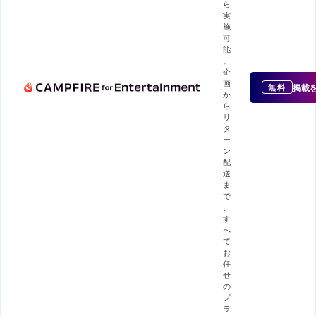
ら
実
施
可
能
。
企
画
掲載
無料
か
ら
リ
タ
ー
ン
配
送
ま
で
、
す
べ
て
お
任
せ
の
プ
ラ