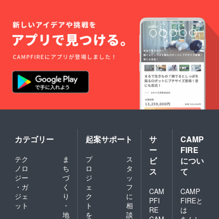
カテゴリー
起案サポート
サ
CAMP
ー
FIRE
テク
ま
プ
ス
ビ
につい
ノロ
ち
ロ
タ
ス
て
ジー
づ
ジ
ッ
・ガ
く
ェ
フ
CAM
CAMP
ジェ
り
ク
に
PFI
FIREと
ット
・
ト
相
RE
は
地
を
談