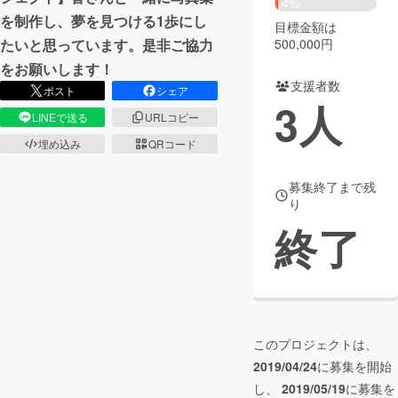
4%
を制作し、夢を見つける1歩にし
目標金額は
まちづくり・地域活性化
500,000円
たいと思っています。是非ご協力
をお願いします！
支援者数
CAMPFIRE for Social Good
CAMPFIRE Creation
ポスト
シェア
3
人
CAMPFIREふるさと納税
machi-ya
コミュニティ
LINEで送る
URLコピー
埋め込み
QRコード
募集終了まで残
り
終了
このプロジェクトは、
2019/04/24
に募集を開始
し、
2019/05/19
に募集を