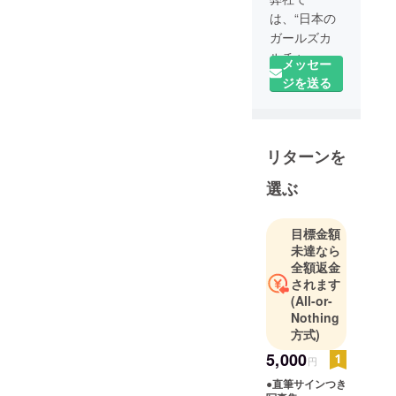
は、“日本の
ガールズカ
ルチャーを
メッセー
世界へ” を
ジを送る
テーマに、
史上最大級
のファッ
リターンを
ションフェ
スタとして
選ぶ
東京ガール
ズコレク
ションを企
目標金額
未達なら
画・運営し
全額返金
ておりま
されます
す。
(All-or-
SHOWROO
Nothing
Mでは、イベ
方式)
ント出演権
5,000
円
や雑誌オー
●直筆サインつき
ディション