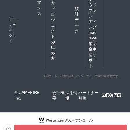
マ
方
ウド
ン
プ
統
ファ
ス
ロ
計
ン
ソー
ジ
デ
ディ
シャ
ェ
ー
ング
ル
ク
タ
mac
グッ
ト
hi-ya
ド
の
補助
広
金申
め
請サ
方
ポー
ト
「QRコード」は株式会社デンソーウェーブの登録商標です。
© CAMPFIRE,
会社概
採用情
パートナー
Inc.
要
報
募集
Worganizer
さんへアンコール