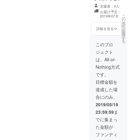
る
ジ動画 ●写真集
支援者：0人
SHOWROO
の中に「Special
お届け予定：
Thanks」として
M演者オリジ
こ
2019年07月
の
お名前掲載 ●写
リ
ナル写真集
タ
真集お渡し会参
ー
ン
制作プロ
加権
詳細を見る
を
選
ジェクト！
択
す
る
ぜひ皆さん
このプロ
ご協力をお
ジェクト
願い致しま
は、All-or-
Nothing方式
です。
目標金額を
達成した場
合にのみ、
2019/05/19
23:59:59
ま
でに集まっ
た金額が
ファンディ