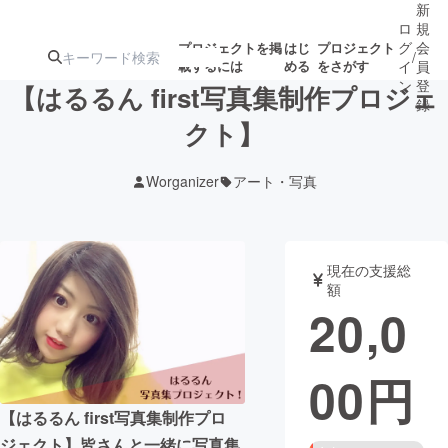
新
ロ
規
グ
会
プロジェクトを掲
はじ
プロジェクト
/
載するには
める
をさがす
イ
員
ン
登
【はるるん first写真集制作プロジェ
録
クト】
人気のプロ
注目のリ
注目の新着プロ
募集終了が近いプ
もうすぐ公開
Worganizer
アート・写真
ジェクト
ターン
ジェクト
ロジェクト
されます
アート・写真
音楽
現在の支援総
額
20,0
テクノロジー・ガジェット
ゲーム・サ
00
円
映像・映画
書籍・雑誌
【はるるん first写真集制作プロ
ビジネス・起業
チャレンジ
ジェクト】皆さんと一緒に写真集