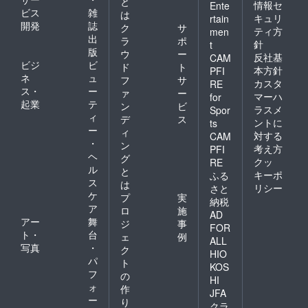
と
情報セ
Ente
ビス
雑
は
キュリ
rtain
開発
誌
ク
サ
ティ方
men
出
ラ
ポ
針
t
版
ウ
ー
反社基
CAM
ビジ
ビ
ド
ト
本方針
PFI
ネ
ュ
フ
サ
カスタ
RE
ス・
ー
ァ
ー
マーハ
for
起業
テ
ン
ビ
ラスメ
Spor
ィ
デ
ス
ントに
ts
ー
ィ
対する
CAM
・
ン
考え方
PFI
ヘ
グ
クッ
RE
ル
と
キーポ
ふる
ス
は
リシー
さと
ケ
プ
実
納税
ア
ロ
施
AD
アー
舞
ジ
事
FOR
ト・
台
ェ
例
ALL
写真
・
ク
HIO
パ
ト
KOS
フ
の
HI
ォ
作
JFA
ー
り
クラ