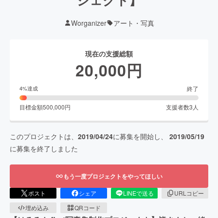
Worganizer
アート・写真
現在の支援総額
20,000
円
終了
4
%達成
目標金額
500,000
円
支援者数
3
人
このプロジェクトは、
2019/04/24
に募集を開始し、
2019/05/19
に募集を終了しました
もう一度プロジェクトをやってほしい
ポスト
シェア
LINEで送る
URLコピー
埋め込み
QRコード