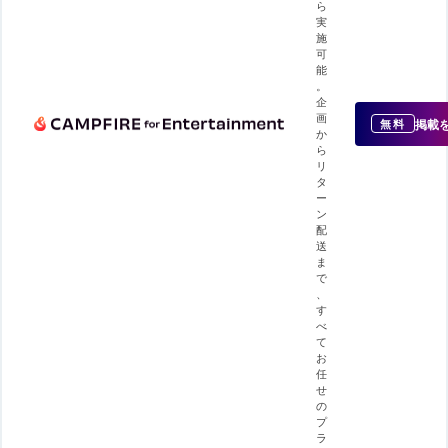
ら
実
施
可
能
。
企
画
掲載
無料
か
ら
リ
タ
ー
ン
配
送
ま
で
、
す
べ
て
お
任
せ
の
プ
ラ