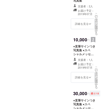
写真集
を開催して
支援者：2人
おり、配信
お届け予定：
者のオーガ
こ
2019年07月
の
リ
ナイザーと
タ
ー
ン
詳細を見る
しての活動
を
選
択
もしており
す
る
ます！
10,000
円
夢を叶える
サポートと
●直筆サインつき
写真集 ●スペ
なるよう、
シャルメッセー
希望者には
ジ動画 ●写真集
支援者：1人
SHOWROO
の中に「Special
お届け予定：
Thanks」として
M配信の
こ
2019年07月
の
お名前掲載
リ
チェックや
タ
ー
ン
詳細を見る
セミナー、
を
選
択
面談なども
す
る
実施してお
30,000
ります。
円
残り15
●直筆サインつき
写真集 ●スペ
今回初とな
シャルメッセー