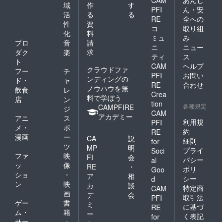
CAM
あんし
域
作
す
PFI
ん・安
活
る
る
RE
全への
性
資
コ
取り組
化
料
ミュ
み
プロ
音
請
ニ
ニュー
ダク
楽
求
ティ
ス
ト
CAM
ヘルプ
クラウドファ
フー
チ
PFI
お問い
ンディングの
ド・
ャ
RE
合わせ
ノウハウを無
飲食
レ
Crea
料で学ぼう
店
ン
tion
各種規定
CAMPFIRE
ジ
CAM
アカデミー
アニ
ス
利用規
PFI
メ・
ポ
約
RE
漫画
ー
CA
説
細則
for
ツ
MP
明
プライ
Soci
ファ
映
FI
会
バシー
al
ッ
像
RE
・
ポリ
Goo
ショ
・
ア
相
シー
d
ン
映
カ
談
特定商
CAM
画
デ
会
取引法
PFI
ゲー
書
ミ
に基づ
RE
ム・
籍
ー
く表記
for
サー
・