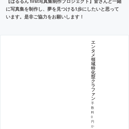
【はるるん first写真集制作プロジェクト】皆さんと一緒
に写真集を制作し、夢を見つける1歩にしたいと思って
います。是非ご協力をお願いします！
エ
ン
タ
メ
領
域
特
化
型
ク
ラ
フ
ァ
ン
手
数
料
0
円
か