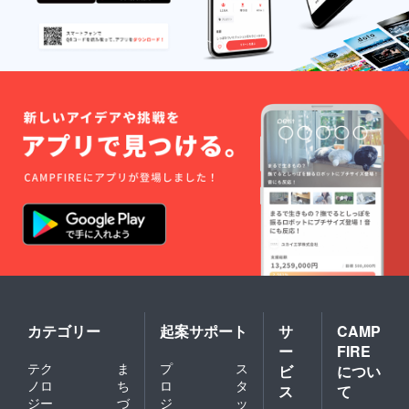
カテゴリー
起案サポート
サ
CAMP
ー
FIRE
テク
ま
プ
ス
ビ
につい
ノロ
ち
ロ
タ
ス
て
ジー
づ
ジ
ッ