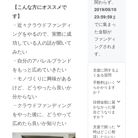
関わらず、
15:45受
【こんな方にオススメで
付開
2019/05/10
始、
す】
23:59:59
ま
16:00開
演 料
でに集まっ
・近々クラウドファンディ
金：
た金額が
2,000円
ングをやるので、実際に成
（限定
ファンディ
15名）
功している人の話が聞いて
ングされま
会場：
みたい
gluee.
す。
住所：
・自分のアパレルブランド
福岡県
福岡市
をもっと広めていきたい
支援に関するよ
中央区
くある質問
薬院1丁
・モノづくりに興味がある
目14-
手数料はいく
25-102
けど、どうやったら良いか
らかかります
）
か？
分からない
https://
gluee-
目標金額に届
・クラウドファンディング
102.jp/
かなかった場
合どうなりま
をやった後に、どうやって
すか？
広めたら良いか知りたい
支援で困った
時はどこに相
談したらいい