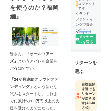
ロジェクト
を使うのか？福岡
です
クラウド
編』
ファンディ
ングで資金
を集めるだ
https://faavo.jp/hakata
けでなくプ
メッセー
ロモーショ
ジを送る
ンとしての
活用、また
皆さん、
「オールユアー
新製品や新
ズ」
というアパレル企業を
リターンを
サービスの
ご存知ですか。
テストマー
選ぶ
ケティング
「24か月連続クラウドファ
としての活
目標金額
用まで幅広
ンディング」
という新たな
未達でも
くサポート
試みをスタートし、これま
リターン
していま
が届きま
でに累計5,200万円以上の支
す。
す
(All-in
方式)
援を受けるまでになった、