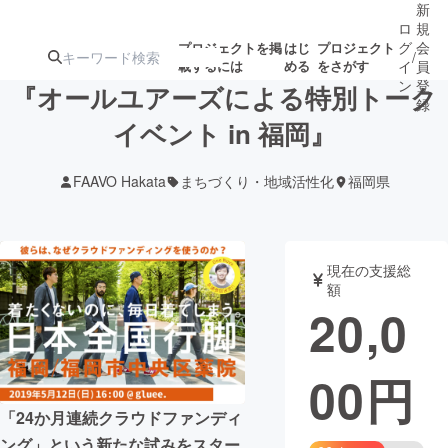
新
ロ
規
グ
会
プロジェクトを掲
はじ
プロジェクト
/
載するには
める
をさがす
イ
員
ン
登
『オールユアーズによる特別トーク
録
イベント in 福岡』
人気のプロ
注目のリ
注目の新着プロ
募集終了が近いプ
もうすぐ公開
FAAVO Hakata
まちづくり・地域活性化
福岡県
ジェクト
ターン
ジェクト
ロジェクト
されます
アート・写真
音楽
現在の支援総
額
20,0
テクノロジー・ガジェット
ゲーム・サ
00
円
映像・映画
書籍・雑誌
「24か月連続クラウドファンディ
ビジネス・起業
チャレンジ
ング」という新たな試みをスター