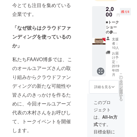
今とても注目を集めている
2,0
残り5
00
企業です。
円
■トーク
ショー
「なぜ彼らはクラウドファ
の参加
ンディングを使っているの
券 ※チ
支援
ケット
者：
か」
は当日
10人
受付に
お届
てお渡
け予
私たちFAAVO博多では、こ
し致し
定：
ます。
2019
のオールユアーズさんの取
年05
【トー
こ
月
クイベ
り組みからクラウドファン
の
リ
ント詳
タ
ー
ディングの新たな可能性や
細】 ゲ
ン
詳細を見る
を
スト：
選
択
皆さんのきっかけを作るた
木村昌
す
る
史
このプロ
めに、今回オールユアーズ
（ALL
ジェクト
YOURS
代表の木村さんをお呼びし
代表）
は、
All-In方
日時：
て、トークイベントを開催
式
です。
2019年
します。
5月12日
目標金額に
（日）