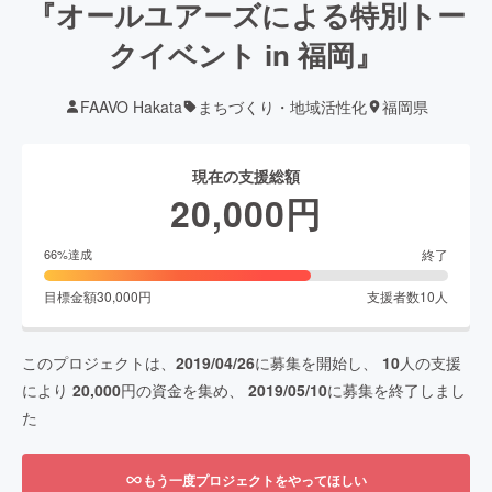
『オールユアーズによる特別トー
クイベント in 福岡』
FAAVO Hakata
まちづくり・地域活性化
福岡県
現在の支援総額
20,000
円
終了
66
%達成
目標金額
30,000
円
支援者数
10
人
このプロジェクトは、
2019/04/26
に募集を開始し、
10
人の支援
により
20,000
円の資金を集め、
2019/05/10
に募集を終了しまし
た
もう一度プロジェクトをやってほしい