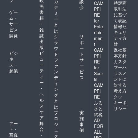
ン
映
カ
談
特定商
CAM
画
デ
会
取引法
PFI
ゲー
書
ミ
に基づ
RE
ム・
籍
ー
く表記
for
サー
・
と
情報セ
Ente
ビス
雑
は
キュリ
rtain
開発
誌
ク
サ
ティ方
men
出
ラ
ポ
針
t
版
ウ
ー
反社基
CAM
ビジ
ビ
ド
ト
本方針
PFI
ネ
ュ
フ
サ
カスタ
RE
ス・
ー
ァ
ー
マーハ
for
起業
テ
ン
ビ
ラスメ
Spor
ィ
デ
ス
ントに
ts
ー
ィ
対する
CAM
・
ン
考え方
PFI
ヘ
グ
クッ
RE
ル
と
キーポ
ふる
ス
は
リシー
さと
ケ
プ
実
納税
ア
ロ
施
AD
アー
舞
ジ
事
FOR
ト・
台
ェ
例
ALL
写真
・
ク
HIO