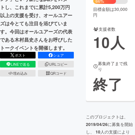
66%
トし、これまでに累計5,200万円
目標金額は30,000
まちづくり・地域活性化
円
以上の支援を受け、オールユアー
ズは今とても注目を浴びていま
支援者数
CAMPFIRE for Social Good
CAMPFIRE Creation
す。今回はオールユアーズの代表
10
人
CAMPFIREふるさと納税
machi-ya
コミュニティ
である木村昌史さんをお呼びした
トークイベントを開催します。
ポスト
シェア
募集終了まで残
LINEで送る
URLコピー
り
埋め込み
QRコード
終了
このプロジェクトは、
2019/04/26
に募集を開始
し、
10
人の支援により