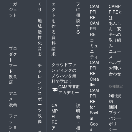
・ガ
く
ェ
フ
CAM
CAMP
ジェ
り
ク
に
PFI
FIREと
ット
・
ト
相
RE
は
地
を
談
CAM
あんし
域
作
す
PFI
ん・安
活
る
る
RE
全への
性
資
コ
取り組
化
料
ミュ
み
プロ
音
請
ニ
ニュー
ダク
楽
求
ティ
ス
ト
CAM
ヘルプ
クラウドファ
フー
チ
PFI
お問い
ンディングの
ド・
ャ
RE
合わせ
ノウハウを無
飲食
レ
Crea
料で学ぼう
店
ン
tion
各種規定
CAMPFIRE
ジ
CAM
アカデミー
アニ
ス
利用規
PFI
メ・
ポ
約
RE
漫画
ー
CA
説
細則
for
ツ
MP
明
プライ
Soci
ファ
映
FI
会
バシー
al
ッ
像
RE
・
ポリ
Goo
ショ
・
ア
相
シー
d