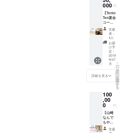
来てく
す。 マ
000
free
ださ
円
ンツー
drinkin
い！ 有
【Tento
マンで
g ( Ten
効期
Ten宴会
３時
to Ten
限
コー
間！ス
Sappor
2020年
ス】
カイプ
o
6月30日
支援
50000
で実際
Station
まで有
者：
円 Ten
の収支
or
4人
効 お部
to Ten
と照ら
Nakaji
屋は下
お届
Sappor
し合わ
ma
け予
のリン
o
せなが
定：
Koen)
クから
Station
2019
ら、コ
Expirati
ご確認
年07
での20
ンサル
on date
くださ
こ
月
人飲み
ティン
の
June
い♪ Ten
リ
放題宴
グし
タ
30th,
to ten
ー
会プラ
ちゃい
ン
2020
詳細を見る
Nakaji
を
ン！ 含
ます！
選
ma-
択
まれる
（メキ
す
koen
る
もの ・
シコ・
http://te
100
飲み放
アジ
ntotent
題ドリ
,00
ア・ア
oten.co
ンクメ
フリカ
0
m/host
円
ニュー
での実
el/nakaj
・軽食
【山崎
績あ
ima-
（詳細
なんで
り） 開
koen/
は確認
もやり
催日は
Ten to
くださ
ます
ご希望
Ten
支援
い！追
券】 世
に合わ
者：