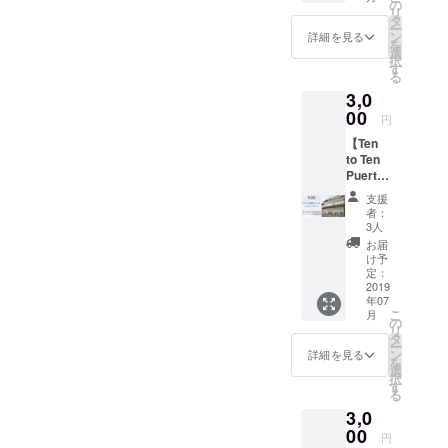
す！ ・
の
リ
カリナ
タ
ー
の愛情
ン
詳細を見る
を
のこ
選
択
もった
す
る
メッ
3,0
セージ
・Ten
00
円
to Ten
【Ten
Puerto
to Ten
Vallarta
Puerto
にお名
Vallarta
前の記
支援
ドミト
載
者：
リー
3,000ye
3人
ルーム
n ・A
お届
宿泊
messa
け予
券】
ge card
定：
3000円
2019
from
年07
以下が
Karina
こ
月
内容で
・Your
の
リ
す！ ・
name
タ
ー
カリナ
carved
ン
詳細を見る
を
の愛情
to Ten
選
択
のこ
to ten
す
る
もった
Puerto
3,0
メッ
Vallarta
セージ
00
円
カード