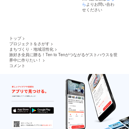
ご質問
ら
よりお問い合わ
くださ
せください
い。
fc@f-
commi
ssion.c
om
トップ
>
プロジェクトをさがす
>
まちづくり・地域活性化
>
旅好き全員に贈る！Ten to Tenがつながるゲストハウスを世
界中に作りたい！
>
コメント