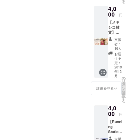
る
セージ
追って
koen)
4,0
カード
ご連絡
Expirati
・
00
いたし
on date
円
Puerto
ます。
June
【メキ
Vallarta
3,000ye
30th,
シコ雑
のポス
n ・A
2020
貨】
トカー
messa
4000円
ド
ge card
支援
以下の
Puerto
from
者：
内容を
Vallarta
Karina
16人
お届け
で撮影
・
お届
しま
された
Vouche
け予
す！ ・
フィル
定：
r for the
カリナ
2019
ムフォ
opening
年12
の愛情
トポス
busines
こ
月
のこ
トカー
の
s
リ
もった
ド5枚を
タ
semina
ー
メッ
プレゼ
ン
r by
詳細を見る
を
セージ
ントし
選
Yamaza
択
カード
ます！
す
ki
る
＋ 以下
写真の
represe
4,0
より一
内容は
ntative
つお選
00
基本的
director
円
びいた
に選べ
We will
【Runni
だけま
ませ
announ
ng
す！ ・
ん！何
ce the
Station
可愛い
が来る
date
利用
柄ノー
かはお
when
支援