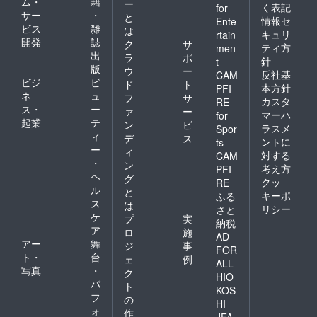
ム・
籍
ー
く表記
for
サー
・
と
情報セ
Ente
ビス
雑
は
キュリ
rtain
開発
誌
ク
サ
ティ方
men
出
ラ
ポ
針
t
版
ウ
ー
反社基
CAM
ビジ
ビ
ド
ト
本方針
PFI
ネ
ュ
フ
サ
カスタ
RE
ス・
ー
ァ
ー
マーハ
for
起業
テ
ン
ビ
ラスメ
Spor
ィ
デ
ス
ントに
ts
ー
ィ
対する
CAM
・
ン
考え方
PFI
ヘ
グ
クッ
RE
ル
と
キーポ
ふる
ス
は
リシー
さと
ケ
プ
実
納税
ア
ロ
施
AD
アー
舞
ジ
事
FOR
ト・
台
ェ
例
ALL
写真
・
ク
HIO
パ
ト
KOS
フ
の
HI
ォ
作
JFA