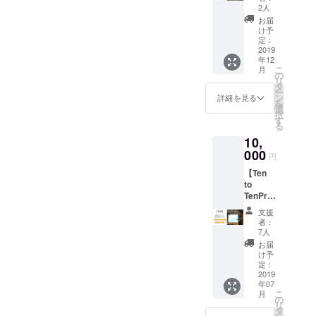
d
ス】
IPA）
も大丈
2人
10000
以下の
夫で
お届
円 以下
内容を
す！た
け予
の内容
お届け
定：
くさん
をお届
2019
しま
交流し
年12
けしま
す！ ・
ましょ
こ
月
す！ ・
カリナ
の
う！ 有
リ
カリナ
の愛情
タ
効期
ー
の愛情
のこ
ン
限
詳細を見る
を
のこ
もった
選
2020年
択
もった
メッ
す
6月30日
る
メッ
セージ
まで有
10,
セージ
カード
効 ※飲
カード
000
＋ ・
食付き
円
＋ 以下
Ten to
イベン
【Ten
より一
Ten ラ
トの場
to
つお選
ベル
合は別
TenProj
びいた
North
途料金
ectのウ
だけま
Island
が発生
支援
ラガワ
す！ ・
北海道
します
者：
覗き
ブラウ
クラフ
7人
のでご
見!!】
ス
トビー
了承く
お届
10000
(S/M/L)
ルセッ
け予
ださ
円 現
サイ
定：
ト （送
い。 ※
在、立
2019
ズ明記
料込
事前に
年07
ち上げ
をお願
み）
お電話
こ
月
中の
いしま
の
5,000Ye
やメー
リ
ミー
す ・カ
タ
n ・A
ルなど