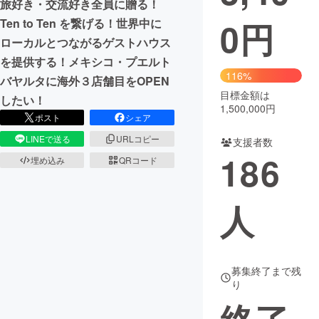
旅好き・交流好き全員に贈る！
0
円
Ten to Ten を繋げる！世界中に
まちづくり・地域活性化
ローカルとつながるゲストハウス
を提供する！メキシコ・プエルト
CAMPFIRE for Social Good
CAMPFIRE Creation
116%
バヤルタに海外３店舗目をOPEN
CAMPFIREふるさと納税
machi-ya
コミュニティ
目標金額は
したい！
1,500,000円
ポスト
シェア
LINEで送る
URLコピー
支援者数
186
埋め込み
QRコード
人
募集終了まで残
り