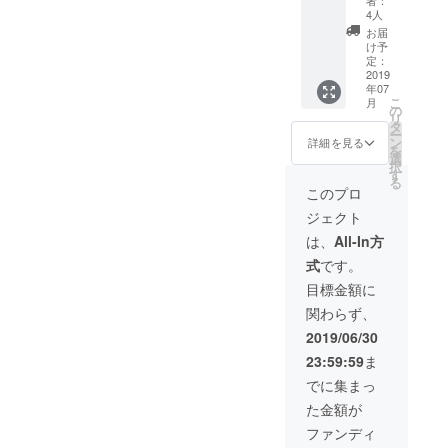
Sappor
加料金
界４大
せて設
4人
o
で変更
陸にま
定しま
Station
お届
可能で
たがる
す！
け予
http://te
す ※事
グロー
定：
ntotent
前に日
バルゲ
2019
oten.co
年07
程に関
ストハ
m/host
こ
月
してお
ウス企
の
el/sapp
リ
問い合
業の代
タ
orostati
ー
わせく
表山崎
ン
詳細を見る
on/inde
を
ださ
が、な
選
x.html
択
い。
んでも
す
20,000y
る
やりま
このプロ
en ・A
す！ 発
messa
ジェクト
展途上
ge card
国・新
は、
All-In方
from
興国で
Karina
式
です。
のビジ
・Free
ネスの
目標金額に
staying
展開の
vouche
関わらず、
仕方、
r at Ten
イン
2019/06/30
to Ten
ターン
Sappor
23:59:59
ま
との新
o
事業の
でに集まっ
station
進め
or
た金額が
方。な
Nakaji
んでも
ファンディ
ma
質問し