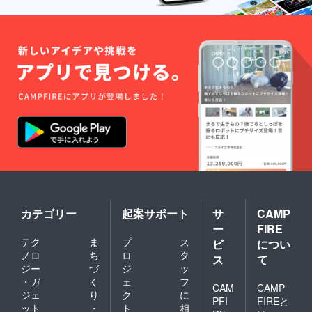
カテゴリー
起案サポート
サ
CAMP
ー
FIRE
テク
ま
プ
ス
ビ
につい
ノロ
ち
ロ
タ
ス
て
ジー
づ
ジ
ッ
・ガ
く
ェ
フ
CAM
CAMP
ジェ
り
ク
に
PFI
FIREと
ット
・
ト
相