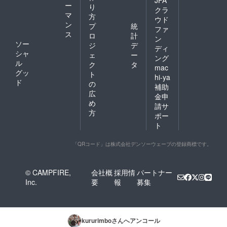
ー
り
クラ
マ
方
ウド
ン
プ
統
ファ
ス
ロ
計
ン
ソー
ジ
デ
ディ
シャ
ェ
ー
ング
ル
ク
タ
mac
グッ
ト
hi-ya
ド
の
補助
広
金申
め
請サ
方
ポー
ト
「QRコード」は株式会社デンソーウェーブの登録商標です。
© CAMPFIRE,
会社概
採用情
パートナー
Inc.
要
報
募集
kururimbo
さんへアンコール