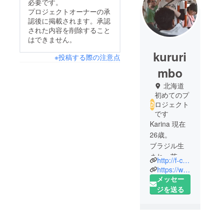
必要です。
プロジェクトオーナーの承
認後に掲載されます。承認
された内容を削除すること
はできません。
kururi
※投稿する際の注意点
mbo
北海道
初めてのプ
ロジェクト
です
Karina 現在
26歳。
ブラジル生
まれ、茨城
http://f-commission.com/
育ち。
https://www.facebook.com/karina.steffenoliveira
４ヶ国語
メッセー
（日本語、
ジを送る
ポルトガル
語、英語、