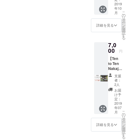
はお選
が発生
しま
2019
6,000Ye
びいた
します
年10
す！ ・
n ・A
だけま
のでご
こ
月
カリナ
messa
の
せんの
了承く
リ
の愛情
ge card
タ
でご了
ださ
ー
のこ
from
ン
承くだ
詳細を見る
い。 ※
を
もった
Karina
選
さい。
事前に
択
メッ
・
す
※アイテ
お電話
る
セージ
Tokumit
ム名を
やメー
7,0
カード
su
記載く
ルなど
・T-
00
Coffee
ださ
で打ち
円
shirts
beans
い。記
合わせ
【Ten
・Mug
(600g)
載がな
が必要
to Ten
set
For
い場合
な場合
Nakaji
6,000Ye
foreign
はこち
があり
ma-
n ・A
er
らでお
ます。
支援
koen,
messa
collabo
選びし
者：
5,000ye
Sappor
ge card
rators a
2人
ます。
n ・A
o
from
separat
6,000Ye
お届
messa
Station
Karina
e
け予
n ・A
ge card
のイベ
・Ten
定：
shippin
messa
from
ント開
2019
to Ten
g fee
ge card
Karina
年07
催権】
Puerto
will be
from
・One
こ
月
7000円
vallarta
の
charge
Karina
day
リ
以下の
Original
タ
d
・A
bartend
ー
内容を
T-shirt
ン
詳細を見る
choice
er
を
お届け
and
選
of the
experie
択
しま
cup.
す
Mexica
nce at
る
す！ ・
(you