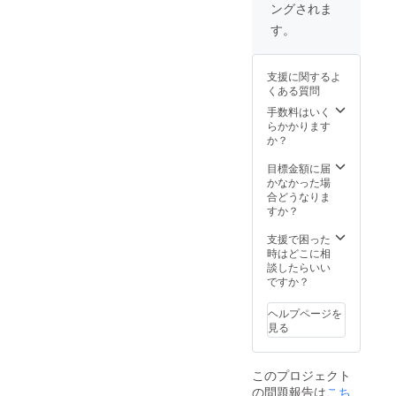
Joen
ングされま
てくだ
You can
さい！
す。
stay at
お悩み
Family
相談・
room(
講演
maxim
支援に関するよ
会・
um 6
くある質問
パー
person
ティの
手数料はいく
s)
幹事・
らかかります
Expirati
コンサ
か？
on date
ルティ
30/June
ングな
目標金額に届
/2020
どな
かなかった場
please
ど…な
合どうなりま
book
んでも
すか？
the
お申し
room
付けく
支援で困った
beforeh
ださ
時はどこに相
and.
い！ ※
談したらいい
call the
犯罪は
ですか？
propert
犯せま
y that
せん。
you are
ヘルプページを
※内容の
plannin
見る
可否や
g to
日程に
stay
関して
このプロジェクト
はこち
の問題報告は
こち
らまで