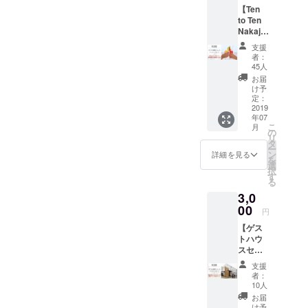
【Ten
・ドミ
to Ten
トリー
Nakaji
ルーム
ma-
宿泊券
支援
koen,
有効期
者：
Sappor
限
45人
o
2020年
お届
Station
6月30日
け予
飲み放
まで有
定：
題3時間
2019
効 ※お
年07
券】
電話
こ
月
3000円
「宿泊
の
リ
以下の
優待券
タ
ー
内容を
での利
ン
詳細を見る
を
お届け
用」を
選
択
しま
お伝え
す
る
す！ ・
になっ
3,0
カリナ
てご予
の愛情
00
約くだ
円
のこ
さい。
【ゲス
もった
※混み具
トハウ
メッ
合に
スセミ
セージ
よって
ナー＠
カード
はご案
支援
Ten to
・3時間
内でき
者：
Ten
飲み放
ない場
10人
Sappor
題券(1
合もご
お届
o
名様分)
ざいま
け予