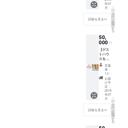
ださ
Nakaji
t.) For
年07
円 以下
い！ ・
ma
foreign
こ
月
の内容
Spporo
の
koen
er
リ
をお届
Station
タ
you can
collabo
ー
けしま
宿泊無
ン
have
詳細を見る
rators a
を
す！ ・
料券 ・
選
breakfa
separat
択
カリナ
Nakaji
す
st
e
る
の愛情
ma
every
shippin
50,
のこ
Park宿
mornin
g fee
もった
000
泊無料
g at Ten
円
will be
メッ
券 ファ
to Ten
charge
【ゲス
セージ
ミリー
Nakaji
d
トハウ
カード
ルーム
ma
スをこ
・飲み
での宿
Koen
れから
放題チ
泊利用
and
支援
始める
ケッ
が１泊
Sappor
者：
方向
ト 10
分無料
1人
o
け】
枚
(最大
station.
お届
TentoTe
20,000y
4~6名
け予
the
nの収益
en ・A
定：
様)でご
expirati
を公開
2019
messa
利用い
on date
年07
＆
ge card
ただけ
will be
こ
月
Karina
from
の
ます！
30 days
リ
&社長が
Karina
タ
ぜひお
after
ー
スカイ
・10
ン
友達
詳細を見る
the first
を
プでコ
vouche
選
と！恋
day you
択
ンサル
rs for
す
人と！
use
る
ティン
the 2
遊びに
50,
グしま
hours