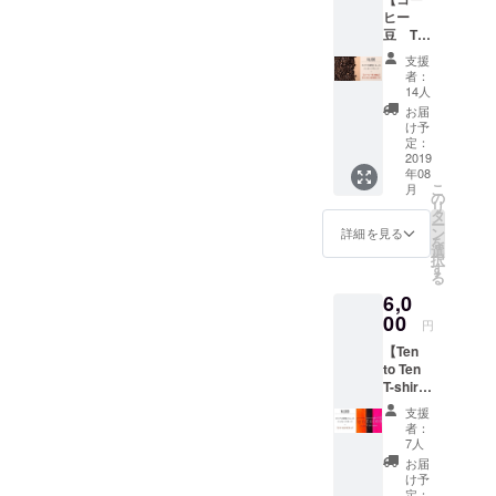
い！ ・
客さん
er
ヒー
ミニ
とお
collabo
豆 Ten
リュッ
しゃべ
rators a
to Ten x
ク ・ア
りしな
separat
支援
徳光珈
クセサ
がら
者：
e
琲コラ
リー
バーテ
14人
shippin
ボ
（ブレ
ンダー
お届
g fee
300g】
スレッ
体験し
け予
will be
6000
ト大）
定：
ちゃい
charge
円 以下
2019
ハンド
ましょ
d
年08
の内容
メイド
う♪ 体
こ
月
をお届
ビーズ
の
験中
リ
けしま
アクセ
タ
バーテ
ー
す！ ・
サリー
ン
ンダー
詳細を見る
を
カリナ
ORちょ
選
飲み放
択
の愛情
うどい
す
題で
る
のこ
いサイ
す！！
6,0
もった
ズの
有効期
メッ
00
リュッ
限
円
セージ
クです♪
2020年
【Ten
カード
これを
6月30日
to Ten
・コー
もって
まで有
T-shirt/
ヒー
ぜひTen
効 ※飲
Mug
豆 Ten
to Ten
食付き
支援
set】
to Ten x
Puerto
イベン
者：
6000円
徳光珈
Vallarta
7人
トの場
以下の
琲コラ
へ！ ※
合は別
お届
内容を
ボ
カラー
け予
途料金
お届け
300g
定：