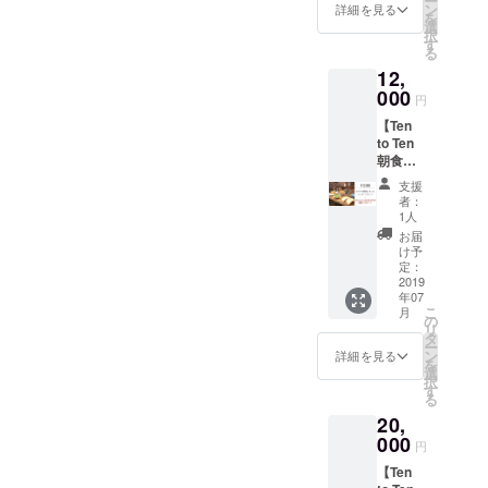
ー
ティン
バン
ン
messa
詳細を見る
で打ち
を
グに参
・Tシャ
選
ge card
合わせ
択
加する
ツ
す
from
が必要
る
ことが
(S/M/L)
Karina
な場合
12,
できま
※カラー
・4 Ten
があり
す。 実
000
はお選
to Ten ×
ます。
円
際のゲ
びいた
North
7,000Ye
【Ten
ストハ
だけま
Island
n ・A
to Ten
ウス開
せんの
beer
messa
朝食パ
業に興
でご了
collabo
ge card
スポー
味があ
承くだ
ration
from
支援
ト】
る人向
さい。
craft
者：
Karina
12000
け！！
※アイテ
1人
beers
・One
円 以下
実際の
ム名を
For
お届
day
の内容
収支
記載く
け予
foreign
experie
をお届
や、実
定：
ださ
er
nce of
けしま
2019
際のゲ
い。記
collabo
conduc
年07
す！ ・
ストハ
載がな
rators a
ting a
こ
月
カリナ
ウス開
の
い場合
separat
event
リ
の愛情
業・運
タ
はこち
e
at Ten
ー
のこ
営でつ
ン
らでお
詳細を見る
shippin
to Ten
を
もった
まづく
選
選びし
g fee
Nakaji
択
メッ
ところ
す
ます。
will be
ma
る
セージ
のポイ
10,000y
charge
Koen
20,
カード
ントな
en ・A
d
Expirati
・札幌
000
ど生の
messa
円
on date
Ten to
現場を
ge card
June
【Ten
Ten２店
見れ
from
30th,