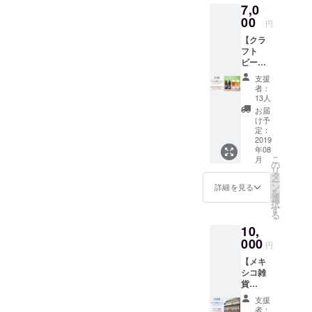
n goods
Ten to
7,0
カリナ
can
backpa
Ten
の愛情
00
choose
ck,
円
Sappor
のこ
one of
bracele
o
【クラ
もった
those
t (you
Station
フト
メッ
items.
can
you can
ビー
セージ
but the
choose
try
ル Ten
カード
color
one of
支援
bartend
to Ten x
・Ten
and
者：
those
er and
North
to Ten
design
13人
items.
also
Island
Nakaji
might
お届
but the
drink in
beerコ
ma-
be bit
け予
color
Ten to
ラボ
koen の
定：
differen
and
Ten
４本
2019
イベン
t.) For
design
Sappor
年08
セッ
ト開催
foreign
might
o
こ
月
ト】
権 Ten
の
er
be bit
Station!
リ
5000円
to Ten
タ
collabo
differen
Expirati
ー
４種
Nakaji
ン
rators a
詳細を見る
t.) For
on date
を
類詰め
ma-
選
separat
foreign
June
択
合わ
koenで
す
e
er
30th,
る
せ
イベン
shippin
collabo
2020
10,
（ヴァ
トを行
g fee
rators a
イツェ
000
うこと
will be
円
separat
ン・ス
ができ
charge
e
【メキ
タウ
ます！
d
shippin
シコ雑
ト・ブ
イベン
g fee
貨
ラウン
トや講
will be
10000
エー
演会等
支援
charge
円コー
ル・
なんで
者：