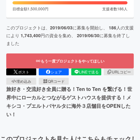
目標金額
1,500,000
円
支援者数
186
人
このプロジェクトは、
2019/06/03
に募集を開始し、
186
人の支援
により
1,743,400
円の資金を集め、
2019/06/30
に募集を終了し
ました
もう一度プロジェクトをやってほしい
ポスト
シェア
LINEで送る
URLコピー
埋め込み
QRコード
旅好き・交流好き全員に贈る！Ten to Ten を繋げる！世
界中にローカルとつながるゲストハウスを提供する！メ
キシコ・プエルトバヤルタに海外３店舗目をOPENした
い！
このプロジェクトを見た人はこちらもチェックし