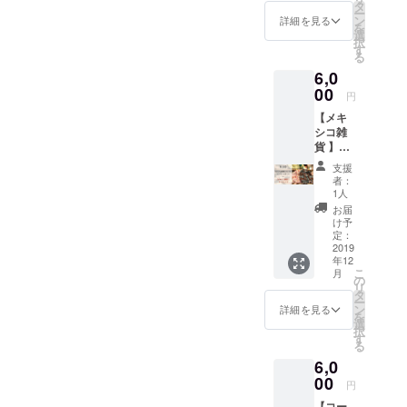
ダー体
ge card
タ
from
ー
験】
from
ン
Karina
詳細を見る
を
5000円
Karina
選
・A
択
以下の
・
す
choice
る
内容を
Vouche
of the
6,0
お届け
r for the
mexica
しま
00
utilizati
n goods
円
す！ ・
on of
notebo
【メキ
カリナ
Runnin
ok,
シコ雑
の愛情
g
handm
貨 】
のこ
Station
ade
6000円
もった
for 1
earring,
支援
以下の
メッ
month.
bracele
者：
内容を
セージ
(you
1人
t (you
お届け
カード
can use
can
お届
しま
・Ten
ten to
け予
choose
す！ ・
to Ten
定：
ten
one of
カリナ
2019
Sappor
Sappor
those
年12
の愛情
o
o
items.
こ
月
のこ
Station
の
station'
but the
リ
もった
での
タ
s
color
ー
メッ
バーテ
ン
bathroo
詳細を見る
and
を
セージ
ンダー
選
m and
design
択
カード
体験券
す
towel
might
る
＋ 以下
国際色
for a
be bit
6,0
からお
豊かな
month)
differen
選びく
00
Ten to
t.) For
円
ださ
Tenのお
foreign
【コー