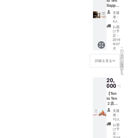
to Ten
舗で毎
ちゃい
Karina
2020
Sappor
日利用
ます！
・A
o
できる
開催日
choice
支援
Station,
朝食パ
は参加
of the
者：
Nakaji
スポー
者確定
4人
Mexica
ma-
ト 有効
次第
n goods
お届
koenプ
期限
追って
け予
Blouse
ライ
初回使
定：
ご連絡
(Small/
ベート
2019
用日か
いたし
Medium
年07
ルーム
ら1ヶ月
ます。
/Large),
こ
月
宿泊
12,000y
の
Bug, T-
リ
券】
en ・A
タ
shirt(S
ー
20000
messa
ン
詳細を見る
mall/Me
を
円 以下
ge card
選
dium/La
択
の内容
from
す
rge)
る
をお届
Karina
(you
20,
けしま
・
can
す！ ・
000
Vouche
choose
円
カリナ
r for the
one of
【Ten
の愛情
breakfa
those
to Ten
のこ
st for 1
items.
２店舗
もった
month
but the
使用
メッ
at Ten
color
支援
可 ２
セージ
to Ten
者：
and
時間飲
カード
Sappor
10人
design
み放題
+ 以下
o
お届
might
券10
からお
Station
け予
be bit
枚】
選びく
定：
and
differen
20000
2019