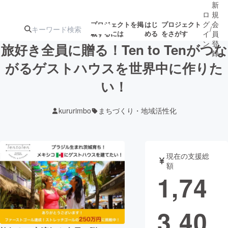
新
ロ
規
グ
会
プロジェクトを掲
はじ
プロジェクト
/
載するには
める
をさがす
イ
員
ン
登
旅好き全員に贈る！Ten to Tenがつな
録
がるゲストハウスを世界中に作りた
い！
人気のプロ
注目のリ
注目の新着プロ
募集終了が近いプ
もうすぐ公開
ジェクト
ターン
ジェクト
ロジェクト
されます
kururimbo
まちづくり・地域活性化
アート・写真
音楽
現在の支援総
テクノロジー・ガジェット
ゲーム・サ
額
1,74
映像・映画
書籍・雑誌
3,40
ビジネス・起業
チャレンジ