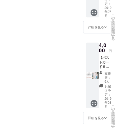
Station
有効期
定：
すの
】
2019
限
で、お
年07
3000円
2020年
早めに
こ
月
以下の
6月30日
の
日程を
リ
内容を
まで有
タ
お伝え
ー
お届け
効
ン
くださ
詳細を見る
を
しま
3,000ye
選
い。
択
す！ ・
n ・A
す
3,000ye
る
カリナ
messa
n ・A
4,0
の愛情
ge card
messa
のこ
00
from
ge card
円
もった
Karina
from
【ポス
メッ
・3
Karina
トカー
セージ
hours
・
ド５枚
カード
free
Accom
セッ
・代表
drinkin
modati
支援
ト】
山崎に
g
on
者：
4000円
よるゲ
vouche
6人
vouche
以下の
ストハ
r ( you
r for
お届
内容を
ウス開
can use
け予
Dormit
お届け
業セミ
定：
it Ten to
ory
しま
2019
ナー参
Ten
room
年08
す！ ・
加チ
Sappor
Expirati
こ
月
カリナ
ケット
の
o
on date
リ
の愛情
開催日
タ
Station
June
ー
のこ
は参加
ン
or
詳細を見る
30th,
を
もった
者確定
選
Nakaji
2020
択
メッ
次第
す
ma