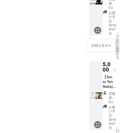
券】
ト ・手
たのし
we
者：
4000円
作りピ
み！
0人
decide
以下の
アス ・
4,000ye
the
お届
内容を
ブレス
n ・A
け予
date
お届け
レット
定：
messa
immedi
しま
2019
※カラー
ge card
ately.
年07
す！ ・
はお選
from
The
こ
月
カリナ
びいた
の
Karina
semina
リ
の愛情
だけま
タ
・5
r will be
ー
のこ
せんの
ン
original
詳細を見る
held in
を
もった
でご了
選
postcar
Ten to
択
メッ
承くだ
す
ds of
Ten
る
セージ
さい。
Puerto
Sappor
5,0
カード
※アイテ
Vallarta
o
・ラン
00
ム名を
Station.
円
ステ利
記載く
【Ten
用券
ださ
to Ten
Ten to
い。記
Nakaji
Ten
載がな
ma-
Sappor
い場合
支援
koen,
o
はこち
者：
Sappor
Station
らでお
9人
o
(1ヶ月
選びし
お届
Station
タオル
ます。
け予
での"飲
付き)
定：
4,000Ye
みなが
2019
4,000Ye
n ・A
年07
ら”バー
n ・A
messa
こ
月
テン
messa
の
ge card
リ