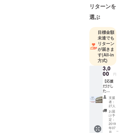
スペイン
リターンを
語）を話
し、
選ぶ
持ち前の明
るさとタフ
目標金額
さでメキシ
未達でも
コで奮闘し
リターン
ています！
が届きま
す
(All-in
方式)
3,0
00
円
【応援
だけし
た
い！】
支援
3000円
者：
心のこ
27人
もった
お届
メッ
け予
セージ
定：
をお届
2019
年07
けしま
こ
月