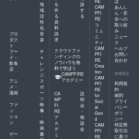
RE
は
地
を
談
CAM
あんし
域
作
す
PFI
ん・安
活
る
る
RE
全への
性
資
コ
取り組
化
料
ミュ
み
プロ
音
請
ニ
ニュー
ダク
楽
求
ティ
ス
ト
CAM
ヘルプ
クラウドファ
フー
チ
PFI
お問い
ンディングの
ド・
ャ
RE
合わせ
ノウハウを無
飲食
レ
Crea
料で学ぼう
店
ン
tion
各種規定
CAMPFIRE
ジ
CAM
アカデミー
アニ
ス
利用規
PFI
メ・
ポ
約
RE
漫画
ー
CA
説
細則
for
ツ
MP
明
プライ
Soci
ファ
映
FI
会
バシー
al
ッ
像
RE
・
ポリ
Goo
ショ
・
ア
相
シー
d
ン
映
カ
談
特定商
CAM
画
デ
会
取引法
PFI
ゲー
書
ミ
に基づ
RE