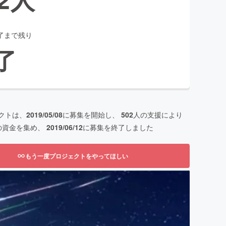
了まで残り
了
クトは、
2019/05/08
に募集を開始し、
502
人の支援により
の資金を集め、
2019/06/12
に募集を終了しました
もう一度プロジェクトをやってほしい