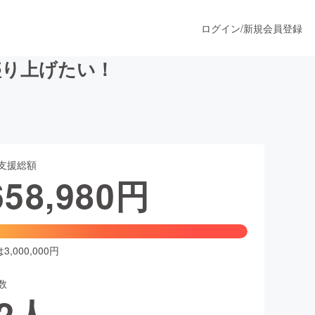
ログイン
/
新規会員登録
盛り上げたい！
うすぐ公開されます
支援総額
プロダクト
658,980
円
ファッション
スポーツ
,000,000円
数
ア
ソーシャルグッド
2
人