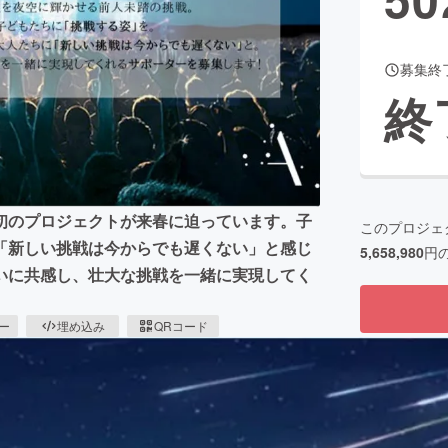
募集終
CAMPFIRE for Social Good
CAMPFIRE Creation
終
CAMPFIREふるさと納税
machi-ya
コミュニティ
初のプロジェクトが来春に迫っています。子
このプロジェ
「新しい挑戦は今からでも遅くない」と感じ
5,658,980
円
いに共感し、壮大な挑戦を一緒に実現してく
ピー
埋め込み
QRコード