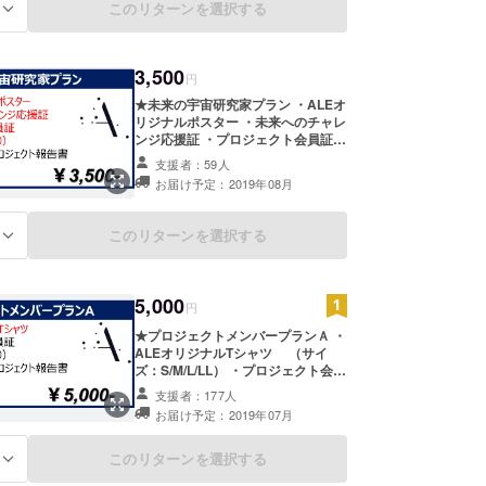
このリターンを選択する
る
3,500
円
★未来の宇宙研究家プラン ・ALEオ
リジナルポスター ・未来へのチャレ
ンジ応援証 ・プロジェクト会員証
（会員番号入り） ・2020年春、広
支援者：59人
島瀬戸内地区での人工流れ星プロ
お届け予定：2019年08月
ジェクト報告書 ・お礼メール
このリターンを選択する
る
5,000
円
★プロジェクトメンバープランＡ ・
ALEオリジナルTシャツ （サイ
ズ：S/M/L/LL） ・プロジェクト会員
証（会員番号入り） ・2020年春、
支援者：177人
広島瀬戸内地区での人工流れ星プロ
お届け予定：2019年07月
ジェクト報告書 ・お礼メール ※T
シャツはプルダウンにて、サイズを
お選びください。
このリターンを選択する
る