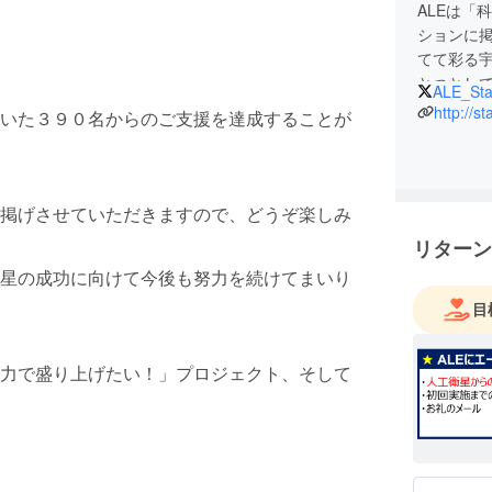
ALEは「
ションに
てて彩る宇
とつとし
ALE_Sta
ます。私
http://s
いた３９０名からのご支援を達成することが
していく
り豊かに
掲げさせていただきますので、どうぞ楽しみ
リターン
星の成功に向けて今後も努力を続けてまいり
目
力で盛り上げたい！」プロジェクト、そして