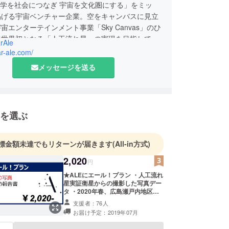
科学を社会につなぎ 宇宙を文化圏にする」をミッ
掲げる宇宙ベンチャー企業。空をキャンバスに見立
宙エンターテインメント事業「Sky Canvas」のひ
て世界初となる「人工流れ星」の実現を目指してい
rAle
たち人類の持つ無限の好奇心を、技術によって実現
tar-ale.com/
ことを通じて基礎科学を発展させ、人類の生活をよ
メッセージを送る
することをビジョンとしています。
を選ぶ
標金額未達でもリターンが届きます
(All-in方式)
2,020
円
★ALEにエール！プラン ・人工流れ
星実証衛星からの撮影した写真デー
タ ・2020年春、広島瀬戸内地区で
の人工流れ星プロジェクト報告書 ・
支援者：76人
お礼メール
お届け予定：2019年07月