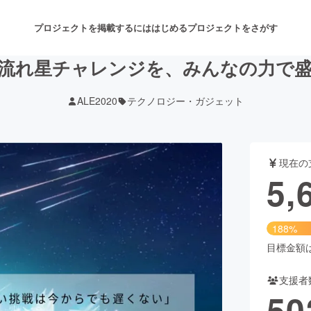
プロジェクトを掲載するには
はじめる
プロジェクトをさがす
流れ星チャレンジを、みんなの力で
ALE2020
テクノロジー・ガジェット
注目のリターン
注目の新着プロジェクト
募集終了が近いプロジェクト
も
現在の
音楽
舞台・パフォーマンス
5,
ゲーム・サービス開発
フード・飲食店
188%
書籍・雑誌出版
アニメ・漫画
目標金額は3
支援者
チャレンジ
ビューティー・ヘルスケ
50