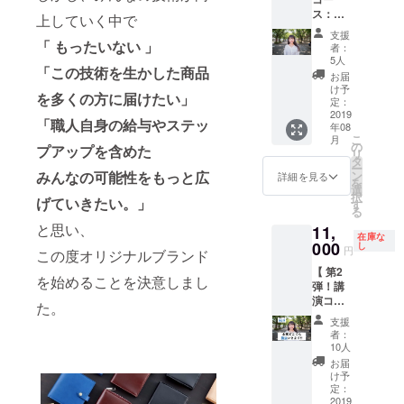
（ヌ
用どち
らかを
お届け
やシ
ス：
メ） か
らかを
上していく中で
お選び
する予
ワ・血
UNROO
らお選
お選び
くださ
定です
支援
管・毛
Fのこと
びくだ
「 もったいない 」
くださ
い。 ４
者：
が、
穴の痕
お話さ
さい。
い。 ※
5人
◆ベル
生産、
などが
「この技術を生かした商品
せてく
※色の確
イメー
トの有
お届
配送状
見られ
ださ
認は
ジはリ
け予
無 ベル
況によ
ます。
を多くの方に届けたい」
い！ 】
ページ
定：
ターン
トあ
り遅れ
これ
UNROO
2019
内のリ
紹介部
り・な
る可能
「職人自身の給与やステッ
らは身
年08
F共同代
ターン
分を参
し、ど
性もご
体の部
こ
月
表の中
紹介部
の
照下さ
ちらか
プアップを含めた
ざいま
位や個
リ
富が #
分を参
タ
い。 ３
をお選
す。 ※
体差に
ー
事業内
照下さ
ン
みんなの可能性をもっと広
◆金具
詳細を見る
びくだ
商品の
より、
を
容 #障
い。 ２
選
のカ
さい。
仕様、
一つ一
択
害者雇
げていきたい。」
◆利き
す
ラー シ
◆コー
デザイ
つが表
る
用 #多
手 右利
ル
ス内容
ンに関
情が異
と思い、
11,
様性 #
き用・
バー・
・二つ
しまし
在庫な
なりま
ものづ
000
左利き
し
ゴール
折り財
円
ては一
す。
この度オリジナルブランド
くり #
用どち
ドどち
布１点
部変更
【 第2
ソー
らかを
らかを
・今後
を始めることを決意しまし
になる
弾！講
シャル
お選び
お選び
の活動
可能性
演コー
ビジネ
くださ
くださ
た。
報告 ・
もござ
ス：
ス など
い。 ※
い。 ４
Facebo
支援
いま
UNROO
ご希望
イメー
◆ベル
者：
okコ
す。
Fのこと
のテー
ジはリ
10人
トの有
ミュニ
ご了承
お話さ
マに
ターン
無 ベル
お届
ティへ
くださ
せてく
沿っ
紹介部
け予
トを装
のご招
い。 ※
ださ
て、全
定：
分を参
着あ
待
革には
い！ 】
2019
国どこ