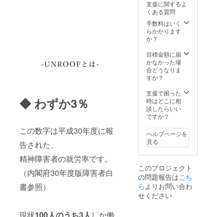
年7月末
生産、
す。
支援に関するよ
ご希望
を手に
から8月
配送状
ご了承
くある質問
のテー
取って
にかけ
況によ
くださ
マに
いただ
手数料はいく
て順次
り遅れ
い。 ※
沿っ
きなが
らかかります
お届け
る可能
革には
て、全
ら 多く
か？
する予
性もご
牛が
国どこ
の方と
定です
ざいま
持って
でも講
お話す
目標金額に届
が、
す。 ※
いた傷
演をさ
る機会
かなかった場
生産、
商品の
やシ
せてい
を得ら
合どうなりま
配送状
仕様、
ワ・血
ただき
れたら
すか？
況によ
デザイ
管・毛
ます。
と考え
り遅れ
ンに関
穴の痕
（講演
ていま
支援で困った
る可能
しまし
などが
◆ わずか3％
という
すので
時はどこに相
性もご
ては一
見られ
形式で
どうぞ
談したらいい
ざいま
部変更
ます。
なくて
よろし
ですか？
す。 ※
になる
これ
も問題
くお願
商品の
可能性
らは身
この数字は平成30年度に報
ありま
いいた
仕様、
もござ
ヘルプページを
体の部
せんの
しま
デザイ
いま
見る
位や個
告された、
でご相
す！！
ンに関
す。
体差に
談させ
※時期や
しまし
ご了承
精神障害者の就労率です。
より、
てくだ
内容な
ては一
くださ
一つ一
このプロジェクト
さい）
ど詳細
部変更
（内閣府30年度版障害者白
い。 ※
つが表
の問題報告は
こち
（恐れ
はメー
になる
革には
情が異
入りま
書参照）
ら
よりお問い合わ
ルにて
可能性
牛が
なりま
すが交
調整さ
もござ
せください
持って
す。
通費・
せてい
いま
いた傷
宿泊費
ただき
す。
やシ
現状
100人のうち3人
しか働
は別の
ます。