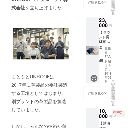
ク・
ターン
ン
ラー シ
詳細を見る
が、
管・毛
を
バーガ
紹介部
選
ル
式会社
を立ち上げました！
生産、
穴の痕
択
ン
分を参
す
バー・
配送状
などが
る
ディー
照下さ
ゴール
況によ
見られ
23,
(赤茶)・
い。 ２
ドどち
り遅れ
ます。
ロイヤ
000
◆利き
らかを
る可能
円
これ
ルブ
手 右利
お選び
性もご
らは身
【 ラウ
ルー・
き用・
くださ
ざいま
体の部
ンド長
ナチュ
左利き
い。 ◆
す。 ※
位や個
財布 】
ラル
用どち
コース
商品の
体差に
※送料
（ヌ
らかを
内容 ・
仕様、
支援
より、
+税込の
メ） か
お選び
三つ折
者：
デザイ
一つ一
価格と
らお選
くださ
17人
り財布
ンに関
つが表
なりま
びくだ
い。 ※
１点 ・
お届
しまし
情が異
す。 １
さい。
イメー
け予
今後の
ては一
なりま
◆カ
※色の確
定：
ジはリ
活動報
部変更
す
ラー ブ
2019
認は
ターン
告 ・
になる
もともとUNROOFは
年08
ラッ
ページ
紹介部
Facebo
可能性
こ
月
ク・
内のリ
の
分を参
2017年に革製品の委託製造
okコ
もござ
リ
バーガ
ターン
タ
照下さ
ミュニ
いま
ー
ン
紹介部
する工場としてはじまり、
ン
い。 ３
詳細を見る
ティへ
す。
を
ディー
分を参
選
◆金具
のご招
ご了承
択
別ブランドの革製品を製造
(赤茶)・
照下さ
す
のカ
待
くださ
る
ロイヤ
い。 ２
ラー シ
※2019
い。 ※
していました。
10,
ルブ
◆利き
ル
年7月末
革には
在庫な
ルー・
000
手 右利
し
バー・
から8月
円
牛が
ナチュ
き用・
ゴール
にかけ
持って
【 講演
ラル
左利き
ドどち
て順次
しかし、みんなの技術が向
いた傷
コー