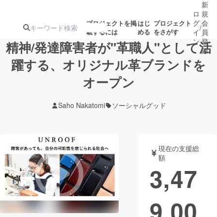
新
ロ
規
グ
会
プロジェクトを掲
はじ
プロジェクト
/
載するには
める
をさがす
イ
員
ン
登
精神/発達障害者が"革職人"として活
録
躍する、オリジナル革ブランドを
オープン
人気のプロ
注目のリ
注目の新着プロ
募集終了が近いプ
もうすぐ公開
ジェクト
ターン
ジェクト
ロジェクト
されます
Saho Nakatomi
ソーシャルグッド
アート・写真
音楽
現在の支援総
テクノロジー・ガジェット
ゲーム・サ
額
3,47
映像・映画
書籍・雑誌
9,00
ビジネス・起業
チャレンジ