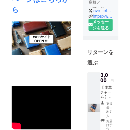
髙橋と
ら
「誰かに作
love_tetsuko
られた枠
https://www.facebook.com/UNROOF-2792889610782443/?notif_id=1559040993765701&notif_t=page_admin
（天井）に
メッセー
とらわれな
ジを送る
いで生きる
場をつくり
たい」
リターンを
という想い
から
選ぶ
UNROOF株
式会社を立
3,0
ち上げまし
00
円
た。
【 本革
チャー
ム 】 ※
革の仕入れ
送料+税
支援
からデザイ
込の価
者：
ン、
格とな
217
りま
人
製造、販売
す。 ※
お届
まで自社で
本製品
け予
の金具
定：
行っていま