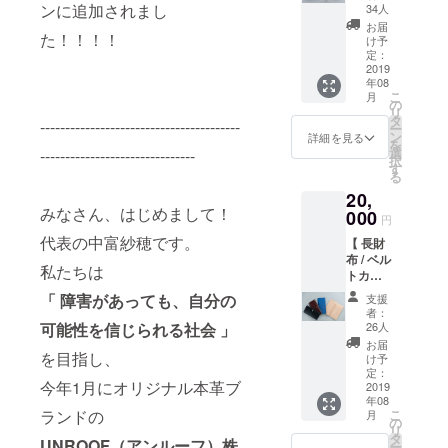
り 】 ※
さい。
ンに追加されまし
イメー
34人
配送状
送料+税
※色の確
ジはリ
お届
況によ
た！！！！
込の価
認は
ターン
け予
り遅れ
格とな
ページ
定：
紹介部
る可能
りま
2019
内のリ
分を参
性もご
年08
す。 １
ターン
照下さ
ざいま
こ
月
◆カ
紹介部
の
い。 ◆
す。 ※
リ
ラー ブ
分を参
タ
コース
----------------------------------------
商品の
ー
ラッ
照下さ
ン
内容 ・
詳細を見る
仕様、
を
ク・
い。 ２
選
-------------------------------
名刺入
デザイ
択
バーガ
◆利き
す
れ１点
ンに関
る
ン
手 右利
・今後
しまし
20,
ディー
き用・
の活動
ては一
みなさん、はじめまして！
(赤茶)・
000
左利き
報告 ・
円
部変更
ロイヤ
用どち
Facebo
になる
代表の中富紗穂です。
【 長財
ルブ
らかを
okコ
可能性
布 / ベル
ルー・
お選び
ミュニ
私たちは
もござ
トカス
ナチュ
くださ
ティへ
いま
タムあ
ラル
い。 ※
のご招
「 障害があっても、自分の
支援
す。
り 】 ※
（ヌ
イメー
待
者：
ご了承
送料+税
メ） か
可能性を
信じられる社会 」
ジはリ
26人
※2019
くださ
込の価
らお選
ターン
年7月末
お届
い。 ※
格とな
を目指し、
びくだ
紹介部
け予
から8月
革には
りま
さい。
定：
分を参
にかけ
牛が
今年1月にオリジナル本革ブ
す。 １
2019
※色の確
照下さ
て順次
持って
年08
◆カ
認は
い。 ３
お届け
いた傷
ランドの
こ
月
ラー ブ
ページ
の
◆金具
する予
やシ
リ
ラッ
内のリ
タ
のカ
定です
UNROOF（アンルーフ）株
ワ・血
ー