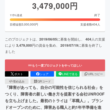
3,479,000
円
終了
115
%達成
目標金額
3,000,000
円
支援者数
404
人
このプロジェクトは、
2019/06/05
に募集を開始し、
404
人の支援
により
3,479,000
円の資金を集め、
2019/07/19
に募集を終了し
ました
もう一度プロジェクトをやってほしい
ポスト
シェア
LINEで送る
URLコピー
埋め込み
QRコード
「障害があっても、自分の可能性を信じられる社会」を
つくり、障害者の新しい働き方を提案する会社UNROOF
を立ち上げました。最初のトライは「革職人」。ブラン
ドオープンのために、障害ある職人と約1年半準備を進