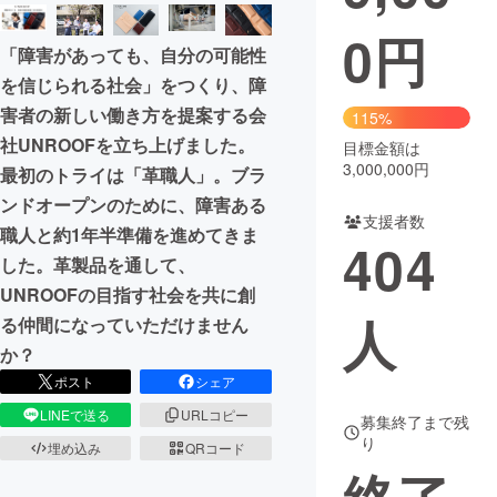
0
円
まちづくり・地域活性化
「障害があっても、自分の可能性
を信じられる社会」をつくり、障
CAMPFIRE for Social Good
CAMPFIRE Creation
害者の新しい働き方を提案する会
115%
CAMPFIREふるさと納税
machi-ya
コミュニティ
社UNROOFを立ち上げました。
目標金額は
3,000,000円
最初のトライは「革職人」。ブラ
ンドオープンのために、障害ある
支援者数
職人と約1年半準備を進めてきま
404
した。革製品を通して、
UNROOFの目指す社会を共に創
人
る仲間になっていただけません
か？
ポスト
シェア
LINEで送る
URLコピー
募集終了まで残
り
埋め込み
QRコード