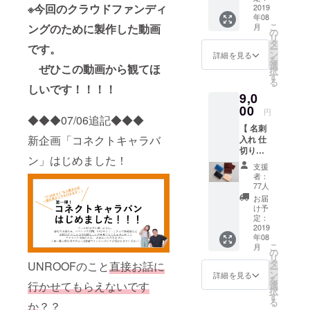
※今回のクラウドファンディ
2019
はすべ
す。
年08
て真鍮
こ
ングのために製作した動画
月
ゴール
の
リ
ドで
タ
TOP画像か
です。
ー
す。 １
ン
詳細を見る
らUNROOF
を
◆カ
選
ぜひこの動画から観てほ
択
の紹介ムー
ラー ブ
す
る
ラッ
しいです！！！！
ビーが見れ
9,0
ク・
るので
00
バーガ
円
◆◆◆07/06追記◆◆◆
ン
まずはTOP
【 名刺
ディー
画像をク
新企画「コネクトキャラバ
入れ 仕
(赤茶)・
切り付
リックして
ロイヤ
ン」はじめました！
き 】 ※
ルブ
観てくださ
支援
送料+税
ルー・
者：
い！！
込の価
ナチュ
77人
格とな
ラル
お届
りま
（ヌ
け予
工場の見学
す。 １
定：
メ） か
や採用に関
◆カ
2019
らお選
年08
ラー ブ
びくだ
するお知ら
こ
月
ラッ
の
さい。
せは
リ
ク・
タ
※色の確
UNROOFのこと
直接お話に
ー
バーガ
UNROOFの
ン
認は
詳細を見る
を
ン
行かせてもらえないです
選
ページ
Facebookか
択
ディー
す
内のリ
る
ら随時連絡
か
？？
(赤茶)・
ターン