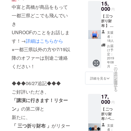
15,
ロイヤ
いたしま
紹介部
中富と髙橋が商品をもって
ルブ
000
分を参
円
す。
ルー・
照下さ
一都三県どこでも飛んでい
【 三つ
ナチュ
い。 ◆
折り財
ラル
コース
き
布 】 ※
（ヌ
内容 ・
送料+税
メ） か
UNROOFのことをお話しま
本革
支援
込の価
らお選
チャー
者：
格とな
す！→
詳細はこちらから
びくだ
18人
ム１点
りま
さい。
・今後
お届
※一都三県以外の方や7/19以
す。 １
※色の確
け予
の活動
◆カ
認は
定：
報告 ・
降のオファーは別途ご連絡
ラー ブ
2019
ページ
Facebo
年08
ラッ
内のリ
okコ
ください！
こ
月
ク・
ターン
の
ミュニ
リ
バーガ
紹介部
タ
ティへ
ー
ン
分を参
ン
詳細を見る
のご招
を
ディー
照下さ
◆◆◆06/27追記◆◆◆
選
待
択
(赤茶)・
い。 ２
す
※2019
る
ご好評いただき、
ロイヤ
◆利き
年7月末
17,
ルブ
手 右利
から8月
「講演に行きます！リター
ルー・
000
き用・
にかけ
円
ナチュ
左利き
て順次
ン」
の第二弾と
【 二つ
ラル
用どち
お届け
折り財
（ヌ
らかを
する予
新たに、
布 / ベル
メ） か
お選び
定です
トカス
らお選
くださ
「
三つ折り財布 」
がリター
が、
支援
タムあ
びくだ
い。 ※
者：
生産、