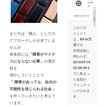
照下さ
り・な
※2019
牛が
年08
※同額で
でも講
い。 ３
し、ど
年7月末
持って
こ
月
のリ
演をさ
の
◆金具
ちらか
から8月
いた傷
リ
ターン
せてい
タ
のカ
をお選
にかけ
やシ
ー
追加が
ただき
ン
ラー シ
詳細を見る
びくだ
て順次
ワ・血
を
出来な
ます。
選
ル
さい。
お届け
管・毛
択
いため
（講演
す
バー・
◆コー
する予
穴の痕
る
価格を
という
ゴール
このプロ
ス内容
定です
などが
+1,000
形式で
ドどち
・長財
が、
見られ
まだ今は「職人」としての
ジェクト
円上げ
なくて
らかを
布１点
生産、
ます。
させて
も問題
お選び
は、
All-In方
・今後
配送状
アプローチしか出来ていま
これ
いただ
ありま
くださ
の活動
況によ
らは身
式
です。
きまし
せんの
い。 ◆
報告 ・
せんが
り遅れ
体の部
た。
でご相
コース
目標金額に
Facebo
る可能
位や個
UNROO
談させ
将来的には
「障害がマイナ
内容 ・
okコ
性もご
体差に
関わらず、
F共同代
てくだ
ラウン
ミュニ
ざいま
より、
表の中
スにならない仕事」
の選択
さい）
ド長財
2019/07/19
ティへ
す。 ※
一つ一
富が #
（恐れ
布１点
のご招
商品の
つが表
23:59:59
ま
肢を
事業内
入りま
・今後
待
仕様、
情が異
容 #障
すが交
の活動
でに集まっ
※2019
デザイ
なりま
増やしていくことで、
害者雇
通費・
報告 ・
年7月末
ンに関
す
た金額が
用 #多
宿泊費
Facebo
から8月
「 障害があっても、自分の
しまし
様性 #
は別の
okコ
ファンディ
にかけ
ては一
ものづ
ご精算
ミュニ
可能性を
信じられる社会 」
て順次
部変更
ングされま
くり #
となり
ティへ
お届け
になる
ソー
を作っていきたいと考えて
ます）
のご招
す。
する予
可能性
シャル
実際に
待
定です
もござ
います。
ビジネ
UNROO
※2019
が、
いま
ス など
Fの商品