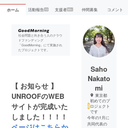
活動報告
支援者
仲間募集
コメント
ホーム
10
99+
社会問題と向き合う人のクラウ
ドファンディング
「GoodMorning」にて実施され
たプロジェクトです。
Saho
Nakato
【 お知らせ 】
mi
UNROOFのWEB
東京都
初めてのプ
サイトが完成いた
ロジェクト
です
しました！！！！
今年の1月に
共同代表の
ページはこちらか