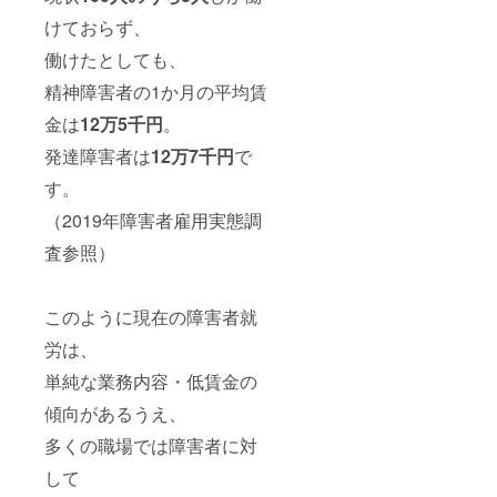
ご了承
ワ・血
ご精算
くださ
管・毛
けておらず、
となり
い。 ※
穴の痕
ます）
革には
働けたとしても、
などが
実際に
牛が
見られ
UNROO
精神障害者の1か月の平均賃
持って
ます。
Fの商品
いた傷
これ
金は
12万5千円
。
を手に
やシ
らは身
取って
ワ・血
体の部
発達障害者は
12万7千円
で
いただ
管・毛
位や個
きなが
穴の痕
体差に
す。
ら 多く
などが
より、
の方と
見られ
一つ一
（2019年障害者雇用実態調
お話す
ます。
つが表
る機会
査参照）
これ
情が異
を得ら
らは身
なりま
れたら
体の部
す。
と考え
位や個
このように現在の障害者就
ていま
体差に
すので
より、
労は、
どうぞ
一つ一
よろし
つが表
単純な業務内容・低賃金の
くお願
情が異
いいた
なりま
傾向があるうえ、
しま
す。
す！！
多くの職場では障害者に対
※時期や
して
内容な
ど詳細