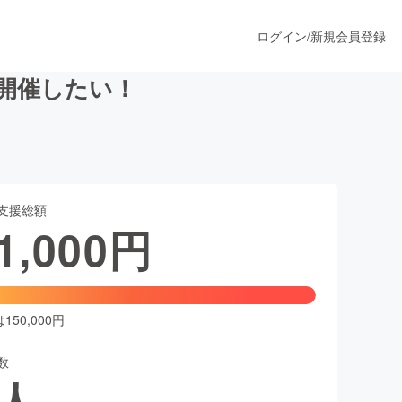
ログイン
/
新規会員登録
開催したい！
うすぐ公開されます
支援総額
プロダクト
1,000
円
ファッション
スポーツ
50,000円
数
ア
ソーシャルグッド
人