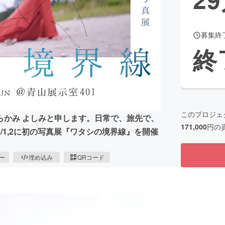
募集終
CAMPFIRE for Social Good
CAMPFIRE Creation
終
CAMPFIREふるさと納税
machi-ya
コミュニティ
このプロジェ
らかみ よしみと申します。日常で、旅先で、
171,000
円の
1,2に初の写真展『ワタシの境界線』を開催
ピー
埋め込み
QRコード