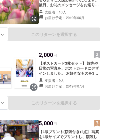
後日、お礼のメッセージをお送りい
たします。
支援者：10人
お届け予定：2019年06月
このリターンを選択する
る
2,000
円
【ポストカード3枚セット】 旅先や
日常の写真を、ポストカードにデザ
インしました。 お好きなものを3枚
お選びいただき、備考欄に番号を記
支援者：9人
載してください。 後日、お礼のメッ
お届け予定：2019年07月
セージと一緒にお送りさせていただ
きます。
このリターンを選択する
る
5,000
円
【L版プリント(額装付き)1点】 写真
をL版サイズでプリントし、額装し