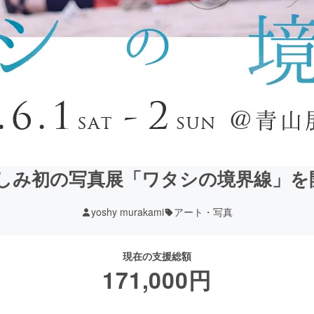
よしみ初の写真展「ワタシの境界線」を
yoshy murakami
アート・写真
現在の支援総額
171,000
円