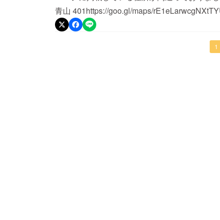
青山 401https://goo.gl/maps/rE1eLa
1