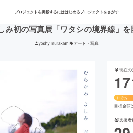
プロジェクトを掲載するには
はじめる
プロジェクトをさがす
よしみ初の写真展「ワタシの境界線」を
yoshy murakami
アート・写真
注目のリターン
注目の新着プロジェクト
募集終了が近いプロジェクト
も
現在の
音楽
舞台・パフォーマンス
17
ゲーム・サービス開発
フード・飲食店
113%
書籍・雑誌出版
アニメ・漫画
目標金額は1
支援者
チャレンジ
ビューティー・ヘルスケ
29