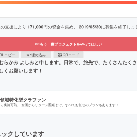
人の支援により
171,000
円の資金を集め、
2019/05/30
に募集を終了しま
もう一度プロジェクトをやってほしい
RLコピー
埋め込み
QRコード
らかみ よしみと申します。日常で、旅先で、たくさんたくさん
しくお願いします！
領域特化型クラファン
から実施可能。 企画からリターン配送まで、すべてお任せのプランもあります！
ェックしています