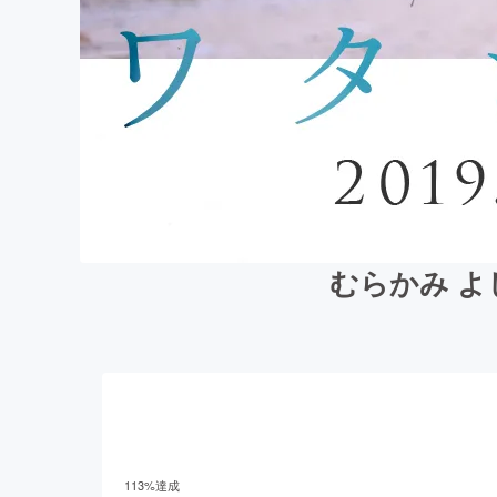
むらかみ 
113
%達成