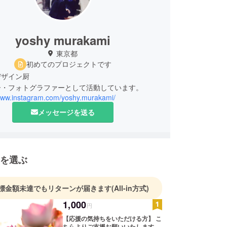
yoshy murakami
東京都
初めてのプロジェクトです
デザイン厨
ー・フォトグラファーとして活動しています。
/www.instagram.com/yoshy.murakami/
メッセージを送る
を選ぶ
標金額未達でもリターンが届きます
(All-in方式)
1,000
円
【応援の気持ちをいただける方】 こ
ちらよりご支援お願いいたします。