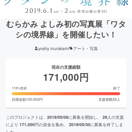
むらかみ よしみ初の写真展「ワタ
シの境界線」を開催したい！
yoshy murakami
アート・写真
現在の支援総額
171,000
円
終了
113
%達成
目標金額
150,000
円
支援者数
29
人
このプロジェクトは、
2019/05/08
に募集を開始し、
29
人の支援
により
171,000
円の資金を集め、
2019/05/30
に募集を終了しま
した