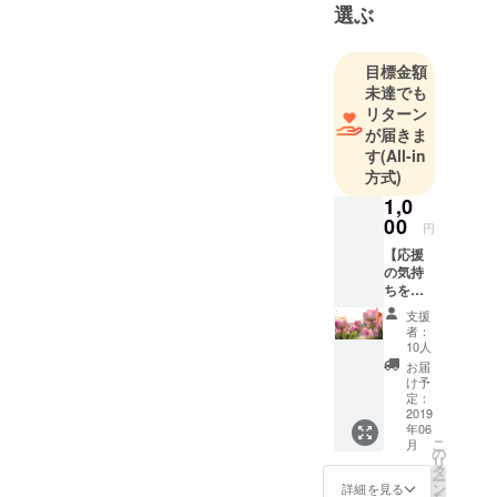
選ぶ
目標金額
未達でも
リターン
が届きま
す
(All-in
方式)
1,0
00
円
【応援
の気持
ちをい
ただけ
支援
る方】
者：
こちら
10人
よりご
お届
支援お
け予
願いい
定：
たしま
2019
年06
す。 後
こ
月
日、お
の
リ
礼の
タ
ー
メッ
ン
詳細を見る