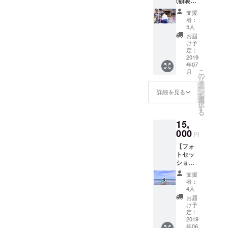
(額装付
してく
き)1
ださ
支援
点】 写
い。 後
者：
真をL版
日、お
5人
サイズ
礼の
お届
でプリ
メッ
け予
ント
セージ
定：
し、額
2019
と一緒
年07
装して
にお送
こ
月
お届け
りさせ
の
リ
しま
ていた
タ
ー
す。 写
だきま
ン
詳細を見る
を
真は
す。
選
択
テーマ
す
る
を絞っ
15,
ていた
だきま
000
円
した
【フォ
ら、そ
トセッ
のテー
ショ
マの写
ン】
真リス
支援
《東京
トを
者：
近郊限
メール
4人
定》撮
にてお
お届
影しま
送りし
け予
す！
ます。
定：
ポート
2019
そのリ
年06
レー