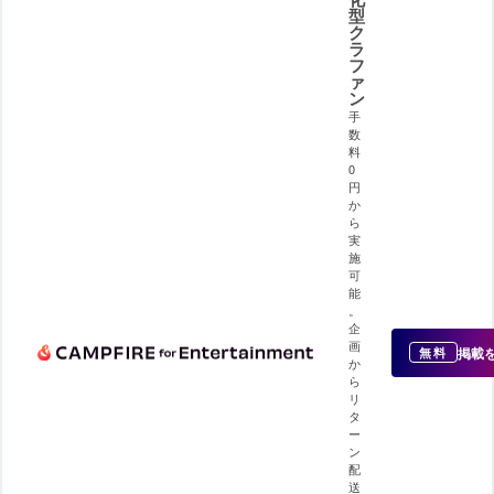
型
ク
ラ
フ
ァ
ン
手
数
料
0
円
か
ら
実
施
可
能
。
企
画
掲載
無料
か
ら
リ
タ
ー
ン
配
送