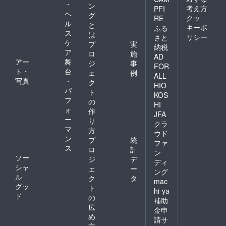
・
ン
考え方
PFI
ヘ
グ
クッ
RE
ル
と
キーポ
ふる
ス
は
リシー
さと
ケ
プ
実
納税
ア
ロ
施
AD
アー
舞
ジ
事
FOR
ト・
台
ェ
例
ALL
写真
・
ク
HIO
パ
ト
KOS
フ
の
HI
ォ
作
JFA
ー
り
クラ
マ
方
ウド
ン
プ
統
ファ
ス
ロ
計
ン
ソー
ジ
デ
ディ
シャ
ェ
ー
ング
ル
ク
タ
mac
グッ
ト
hi-ya
ド
の
補助
広
金申
め
請サ
方