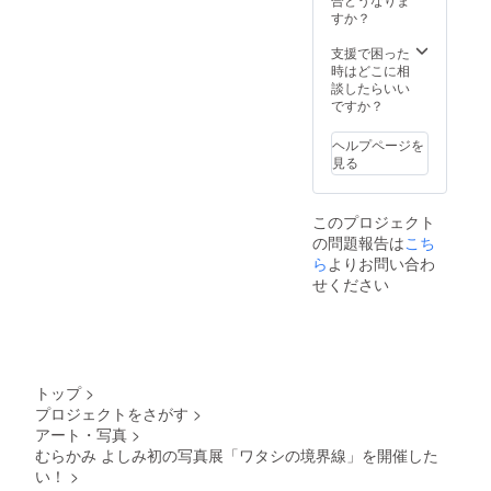
ただ
すか？
き、そ
の写真
支援で困った
をポス
時はどこに相
トカー
談したらいい
ドにデ
ですか？
ザイン
してお
ヘルプページを
届けし
見る
ます。
撮影時
間30分
このプロジェクト
程度、
の問題報告は
こち
データ5
枚納品
ら
よりお問い合わ
(レタッ
せください
チ込
み)、ポ
スト
カード
データ
納品、
トップ
>
ポスト
プロジェクトをさがす
>
カード5
アート・写真
>
枚、交
通費別
むらかみ よしみ初の写真展「ワタシの境界線」を開催した
途。撮
い！
>
影日程