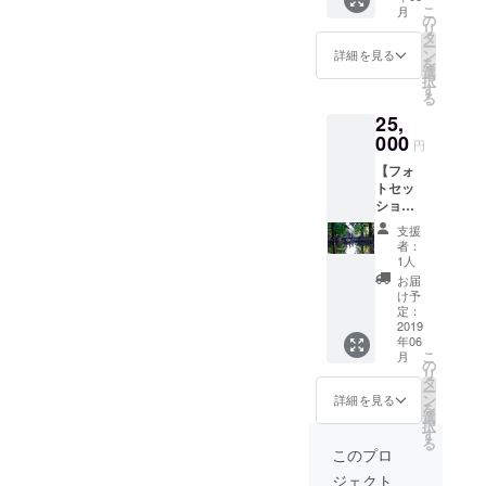
ストの
こ
月
ト、
中から
の
リ
カップ
さらに
タ
ー
ルフォ
選んで
ン
詳細を見る
を
ト、
いただ
選
択
ファミ
いたも
す
る
リー
のをプ
25,
フォ
リント
ト、イ
000
してお
円
ベント
届けと
【フォ
撮影、
なりま
トセッ
アー
す。 後
ション
ティス
日、お
＋ポス
ト写真
礼の
支援
トカー
などな
メッ
者：
ドデザ
ど。大
セージ
1人
イン】
切な
と一緒
お届
《東京
日、な
にお送
け予
近郊限
にげな
定：
りさせ
定》撮
2019
い日常
ていた
年06
影した
を写真
だきま
こ
月
写真で
におさ
の
す。
リ
特製ポ
めませ
タ
ー
スト
んか？
ン
詳細を見る
を
カード
撮影時
選
択
をデザ
間30分
す
る
インし
程度、
このプロ
ます！
データ5
ジェクト
ポート
枚納品