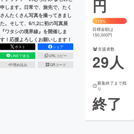
円
申します。日常で、旅先で、たく
まちづくり・地域活性化
さんたくさん写真を撮ってきまし
113%
た。そして、6/1,2に初の写真展
目標金額は
CAMPFIRE for Social Good
CAMPFIRE Creation
『ワタシの境界線』を開催しま
150,000円
CAMPFIREふるさと納税
machi-ya
コミュニティ
す！応援よろしくお願いします！
ポスト
シェア
支援者数
29
人
LINEで送る
URLコピー
埋め込み
QRコード
募集終了まで残
り
終了