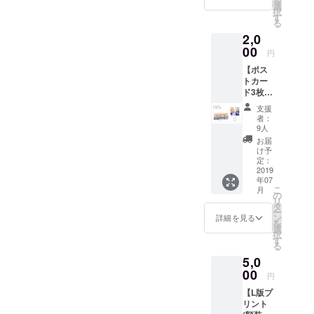
を
セージ
選
択
をお送
す
る
りいた
2,0
しま
す。
00
円
【ポス
トカー
ド3枚
セッ
支援
ト】 旅
者：
先や日
9人
常の写
お届
真を、
け予
ポスト
定：
カード
2019
年07
にデザ
こ
月
インし
の
リ
まし
タ
ー
た。 お
ン
詳細を見る
を
好きな
選
択
ものを3
す
る
枚お選
5,0
びいた
だき、
00
円
備考欄
【L版プ
に番号
リント
を記載