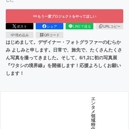
もう一度プロジェクトをやってほしい
ポスト
シェア
LINEで送る
URLコピー
埋め込み
QRコード
はじめまして。デザイナー・フォトグラファーのむらか
み よしみと申します。日常で、旅先で、たくさんたくさ
ん写真を撮ってきました。そして、6/1,2に初の写真展
『ワタシの境界線』を開催します！応援よろしくお願い
します！
エ
ン
タ
メ
領
域
特
化