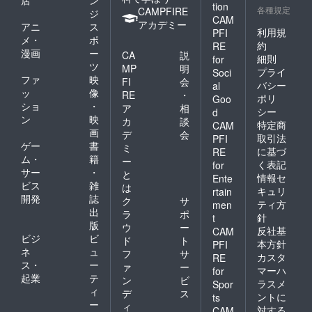
tion
各種規定
CAMPFIRE
ジ
CAM
アカデミー
アニ
ス
利用規
PFI
メ・
ポ
約
RE
漫画
ー
CA
説
細則
for
ツ
MP
明
プライ
Soci
ファ
映
FI
会
バシー
al
ッ
像
RE
・
ポリ
Goo
ショ
・
ア
相
シー
d
ン
映
カ
談
特定商
CAM
画
デ
会
取引法
PFI
ゲー
書
ミ
に基づ
RE
ム・
籍
ー
く表記
for
サー
・
と
情報セ
Ente
ビス
雑
は
キュリ
rtain
開発
誌
ク
サ
ティ方
men
出
ラ
ポ
針
t
版
ウ
ー
反社基
CAM
ビジ
ビ
ド
ト
本方針
PFI
ネ
ュ
フ
サ
カスタ
RE
ス・
ー
ァ
ー
マーハ
for
起業
テ
ン
ビ
ラスメ
Spor
ィ
デ
ス
ントに
ts
ー
ィ
対する
CAM