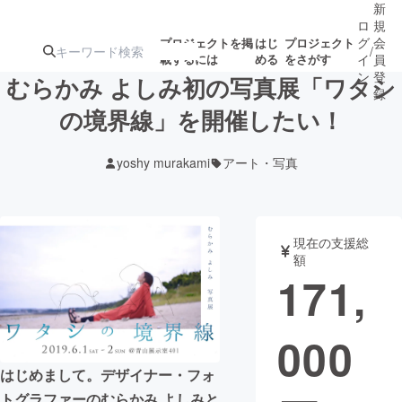
新
ロ
規
グ
会
プロジェクトを掲
はじ
プロジェクト
/
載するには
める
をさがす
イ
員
ン
登
むらかみ よしみ初の写真展「ワタシ
録
の境界線」を開催したい！
人気のプロ
注目のリ
注目の新着プロ
募集終了が近いプ
もうすぐ公開
yoshy murakami
アート・写真
ジェクト
ターン
ジェクト
ロジェクト
されます
アート・写真
音楽
現在の支援総
額
171,
テクノロジー・ガジェット
ゲーム・サ
000
映像・映画
書籍・雑誌
はじめまして。デザイナー・フォ
ビジネス・起業
チャレンジ
トグラファーのむらかみ よしみと