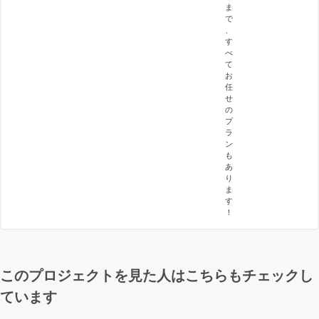
ま
で
、
す
べ
て
お
任
せ
の
プ
ラ
ン
も
あ
り
ま
す
！
このプロジェクトを見た人はこちらもチェックし
ています