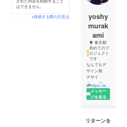
された内容を削除すること
はできません。
yoshy
※投稿する際の注意点
murak
ami
東京都
初めてのプ
ロジェクト
です
なんでもデ
ザイン厨
デザイ
ナー・フォ
https://www.instagram.com/yoshy.murakami/
トグラ
メッセー
ファーとし
ジを送る
て活動して
います。
リターンを