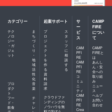
カテゴリー
起案サポート
サ
CAMP
ー
FIRE
テク
ま
プ
ス
ビ
につい
ノロ
ち
ロ
タ
ス
て
ジー
づ
ジ
ッ
・ガ
く
ェ
フ
CAM
CAMP
ジェ
り
ク
に
PFI
FIREと
ット
・
ト
相
RE
は
地
を
談
CAM
あんし
域
作
す
PFI
ん・安
活
る
る
RE
全への
性
資
コ
取り組
化
料
ミュ
み
プロ
音
請
ニ
ニュー
ダク
楽
求
ティ
ス
ト
CAM
ヘルプ
クラウドファ
フー
チ
PFI
お問い
ンディングの
ド・
ャ
RE
合わせ
ノウハウを無
飲食
レ
Crea
料で学ぼう
店
ン