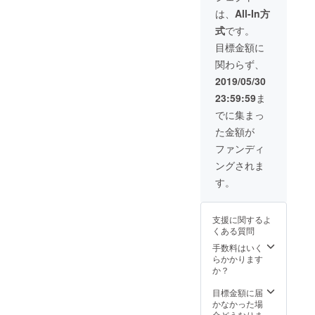
レー
(レタッ
は、
All-In方
ト、
チ込
式
です。
カップ
み)、交
ルフォ
通費別
目標金額に
ト、
途。撮
関わらず、
ファミ
影日程
リー
はメー
2019/05/30
フォ
ルにて
23:59:59
ま
ト、イ
調整さ
ベント
せてい
でに集まっ
撮影、
ただき
た金額が
アー
ます。
ティス
ファンディ
ト写真
ングされま
などな
ど。 大
す。
切な
日、な
にげな
支援に関するよ
い日常
くある質問
を写真
におさ
手数料はいく
めませ
らかかります
んか？
か？
撮影し
た中か
目標金額に届
ら1点お
かなかった場
選びい
合どうなりま