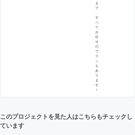
ま
で
、
す
べ
て
お
任
せ
の
プ
ラ
ン
も
あ
り
ま
す
！
このプロジェクトを見た人はこちらもチェックし
ています