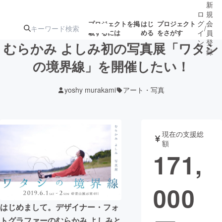
新
ロ
規
グ
会
プロジェクトを掲
はじ
プロジェクト
/
載するには
める
をさがす
イ
員
ン
登
むらかみ よしみ初の写真展「ワタシ
録
の境界線」を開催したい！
人気のプロ
注目のリ
注目の新着プロ
募集終了が近いプ
もうすぐ公開
yoshy murakami
アート・写真
ジェクト
ターン
ジェクト
ロジェクト
されます
アート・写真
音楽
現在の支援総
額
171,
テクノロジー・ガジェット
ゲーム・サ
000
映像・映画
書籍・雑誌
はじめまして。デザイナー・フォ
ビジネス・起業
チャレンジ
トグラファーのむらかみ よしみと