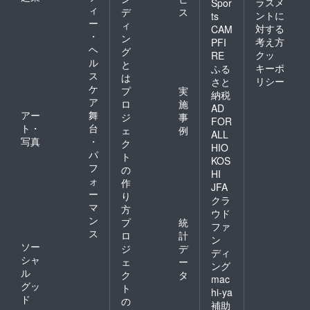
ラスメ
Spor
ィ
デ
ス
ントに
ts
ー
ィ
対する
CAM
・
ン
考え方
PFI
ヘ
グ
クッ
RE
ル
と
キーポ
ふる
ス
は
リシー
さと
ケ
プ
実
納税
ア
ロ
施
AD
アー
舞
ジ
事
FOR
ト・
台
ェ
例
ALL
写真
・
ク
HIO
パ
ト
KOS
フ
の
HI
ォ
作
JFA
ー
り
クラ
マ
方
ウド
ン
プ
統
ファ
ス
ロ
計
ン
ソー
ジ
デ
ディ
シャ
ェ
ー
ング
ル
ク
タ
mac
グッ
ト
hi-ya
ド
の
補助