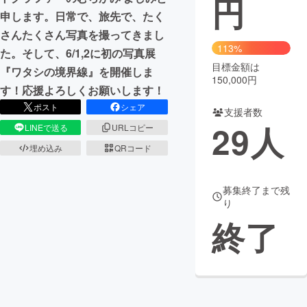
円
申します。日常で、旅先で、たく
まちづくり・地域活性化
さんたくさん写真を撮ってきまし
113%
た。そして、6/1,2に初の写真展
目標金額は
CAMPFIRE for Social Good
CAMPFIRE Creation
『ワタシの境界線』を開催しま
150,000円
CAMPFIREふるさと納税
machi-ya
コミュニティ
す！応援よろしくお願いします！
ポスト
シェア
支援者数
29
人
LINEで送る
URLコピー
埋め込み
QRコード
募集終了まで残
り
終了