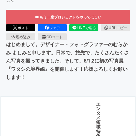
もう一度プロジェクトをやってほしい
ポスト
シェア
LINEで送る
URLコピー
埋め込み
QRコード
はじめまして。デザイナー・フォトグラファーのむらか
み よしみと申します。日常で、旅先で、たくさんたくさ
ん写真を撮ってきました。そして、6/1,2に初の写真展
『ワタシの境界線』を開催します！応援よろしくお願い
します！
エ
ン
タ
メ
領
域
特
化