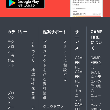
カテゴリー
起案サポート
サ
CAMP
ー
FIRE
テク
ま
プ
ス
ビ
につい
ノロ
ち
ロ
タ
ス
て
ジー
づ
ジ
ッ
・ガ
く
ェ
フ
CAM
CAMP
ジェ
り
ク
に
PFI
FIREと
ット
・
ト
相
RE
は
地
を
談
CAM
あんし
域
作
す
PFI
ん・安
活
る
る
RE
全への
性
資
コ
取り組
化
料
ミュ
み
プロ
音
請
ニ
ニュー
ダク
楽
求
ティ
ス
ト
CAM
ヘルプ
クラウドファ
フー
チ
PFI
お問い