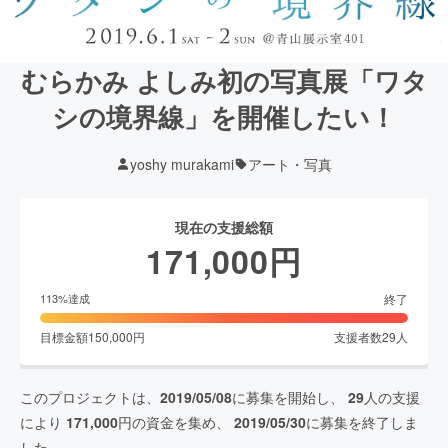
むらかみ よしみ初の写真展「ワタ
シの境界線」を開催したい！
yoshy murakami
アート・写真
現在の支援総額
171,000
円
終了
113
%達成
目標金額
150,000
円
支援者数
29
人
このプロジェクトは、
2019/05/08
に募集を開始し、
29
人の支援
により
171,000
円の資金を集め、
2019/05/30
に募集を終了しま
した