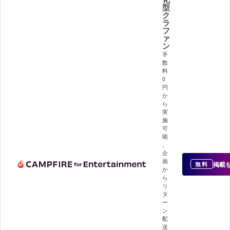
型
ク
ラ
フ
ァ
ン
手
数
料
0
円
か
ら
実
施
可
能
。
企
画
掲載
無料
か
ら
リ
タ
ー
ン
配
送