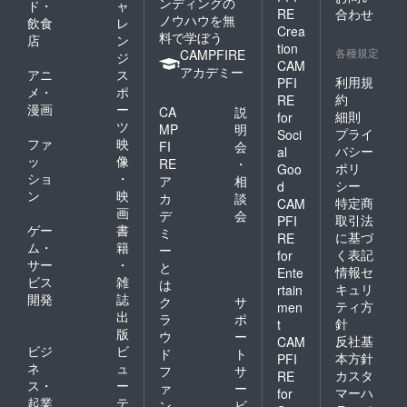
ンディングの
ド・
ャ
RE
合わせ
ノウハウを無
飲食
レ
Crea
料で学ぼう
店
ン
tion
各種規定
CAMPFIRE
ジ
CAM
アカデミー
アニ
ス
利用規
PFI
メ・
ポ
約
RE
漫画
ー
CA
説
細則
for
ツ
MP
明
プライ
Soci
ファ
映
FI
会
バシー
al
ッ
像
RE
・
ポリ
Goo
ショ
・
ア
相
シー
d
ン
映
カ
談
特定商
CAM
画
デ
会
取引法
PFI
ゲー
書
ミ
に基づ
RE
ム・
籍
ー
く表記
for
サー
・
と
情報セ
Ente
ビス
雑
は
キュリ
rtain
開発
誌
ク
サ
ティ方
men
出
ラ
ポ
針
t
版
ウ
ー
反社基
CAM
ビジ
ビ
ド
ト
本方針
PFI
ネ
ュ
フ
サ
カスタ
RE
ス・
ー
ァ
ー
マーハ
for
起業
テ
ン
ビ