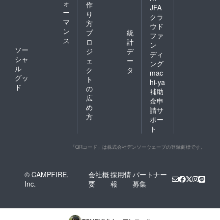
ォ
作
から車
JFA
ー
の購入
り
クラ
をご検
マ
方
ウド
討され
ン
プ
統
ファ
たりし
ス
ロ
計
ている
ン
ソー
ジ
デ
方など
ディ
シャ
で、借
ェ
ー
ング
金があ
ル
ク
タ
mac
る方に
グッ
ト
hi-ya
は役に
ド
の
補助
立つ内
広
容から
金申
め
なる、
請サ
専門知
方
ポー
識が包
ト
摂され
たnote
での、
「QRコード」は株式会社デンソーウェーブの登録商標です。
有料コ
ンテン
ツの記
© CAMPFIRE,
会社概
採用情
パートナー
事にな
Inc.
要
報
募集
ります
ので、
ぜひと
も提供
後には