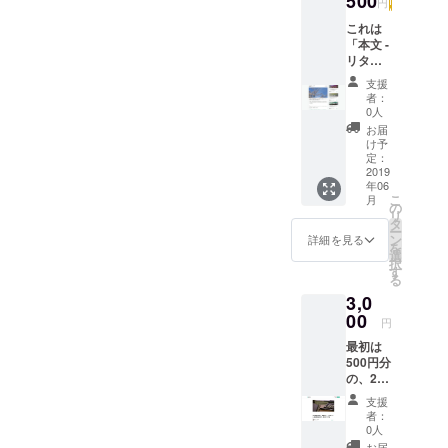
500
円
ナー登録の
これは
ほうをさせ
「本文 -
リター
て頂きまし
ン」の
支援
た。
ところ
者：
でも、
0人
もう既
日頃は、週
お届
にお話
け予
の半分はこ
してい
定：
ます
2019
ちらの現在
年06
が、私
居る宮崎県
こ
月
荒武が
の
リ
側の都城市
「note
タ
ー
」で書
内、あとの
ン
詳細を見る
を
いた、
選
半分は実家
択
以下に
す
る
のある隣の
ある有
3,0
料コン
鹿児島県側
テンツ
00
円
にある曽於
のマガ
最初は
ジン2部
市内で、そ
500円分
及び、
れぞれ行き
の、2種
それら
来をしなが
類から
にある
支援
なるマ
合計24
ら過ごして
者：
ガジン
本の有
0人
いるような
による
料記事
お届