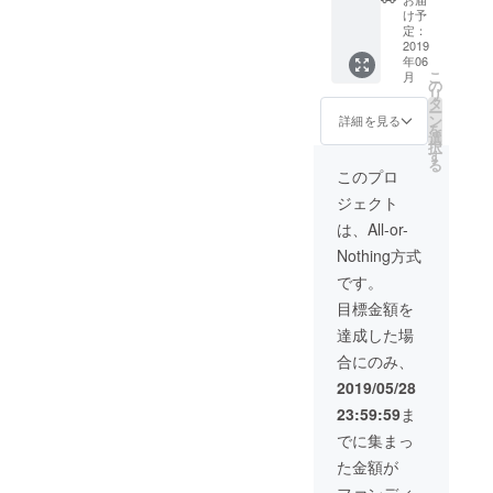
リター
カタチで
を、リ
け予
ンの設
ターン
定：
す。
定をさ
2019
として
年06
せて頂
提供の
こ
月
いてい
ほうを
そして、IT請
の
リ
たカタ
させて
タ
負事業の
ー
チです
頂くカ
ン
詳細を見る
を
「シンラ産
が、こ
タチに
選
択
れだけ
しま
す
業」を事業
る
では資
す。 ⇩
このプロ
主として営
金調達
「誠意
ジェクト
面で困
んでいます
さを無
難さが
視した
は、All-or-
が、中々収
あると
GMO社
益を維持し
Nothing方式
考え
による
て、こ
数々の
ていくうえ
です。
の度、
トラブ
で、悪戦苦
目標金額を
新たな
ル - IT講
闘をしてい
このリ
座：
達成した場
ターン
１」；
る毎日で
合にのみ、
を追加
原価税
す。
させて
込5400
2019/05/28
頂きま
円を ⇒
23:59:59
ま
した。
500円で
こんな私で
このリ
提供
でに集まっ
すが、将来
ターン
「今す
た金額が
は他の2
ぐに、
的には現在
つの500
軍隊式
ファンディ