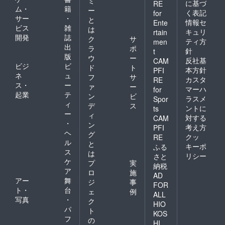
ミ
に基づ
RE
してそ
送料や
ム・
籍
ー
く表記
for
れだけ
手数料
サー
・
と
ではな
情報セ
などは
Ente
ビス
雑
は
くて、
一切掛
キュリ
rtain
開発
誌
自己破
かりま
ク
サ
ティ方
men
産をど
せんの
出
ラ
ポ
針
t
うして
で、そ
版
ウ
ー
反社基
CAM
もやり
の点は
ビジ
ビ
ド
ト
たくな
本方針
PFI
心配要
ネ
ュ
フ
サ
い、せ
りませ
カスタ
RE
ス・
ー
ずに車
ァ
ー
ん。 ご
マーハ
for
を残す
起業
テ
支援を
ン
ビ
ラスメ
Spor
方法に
して頂
ィ
デ
ス
ントに
ts
関して
くみな
ー
ィ
対する
も記述
CAM
さん。
・
ン
がして
どうか
考え方
PFI
ヘ
ありま
グ
これら
クッ
RE
すの
ル
による
と
キーポ
ふる
で、と
リター
ス
は
リシー
さと
ても実
ンで、
ケ
プ
実
納税
戦的な
よろし
ア
ロ
施
内容構
くお願
AD
アー
舞
ジ
事
成でも
い申し
FOR
ト・
台
ありま
上げま
ェ
例
ALL
す。 車
す。
写真
・
ク
HIO
をお持
パ
ト
KOS
ちな方
フ
の
や、今
HI