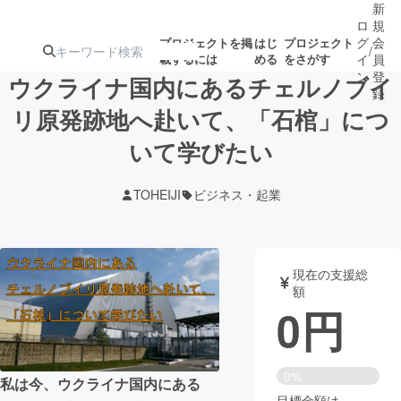
新
ロ
規
グ
会
プロジェクトを掲
はじ
プロジェクト
/
載するには
める
をさがす
イ
員
ン
登
ウクライナ国内にあるチェルノブイ
録
リ原発跡地へ赴いて、「石棺」につ
いて学びたい
人気のプロ
注目のリ
注目の新着プロ
募集終了が近いプ
もうすぐ公開
ジェクト
ターン
ジェクト
ロジェクト
されます
TOHEIJI
ビジネス・起業
アート・写真
音楽
現在の支援総
テクノロジー・ガジェット
ゲーム・サ
額
0
円
映像・映画
書籍・雑誌
0%
私は今、ウクライナ国内にある
ビジネス・起業
チャレンジ
目標金額は