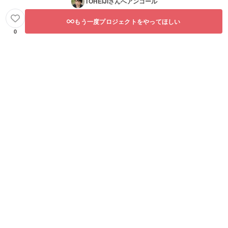
TOHEIJI
さんへアンコール
ご拝読
のう
え、支
もう一度プロジェクトをやってほしい
援者で
0
あるみ
なさん
の周囲
におら
れるみ
なさん
へ広め
て頂け
たな
ら、私
として
もとて
も幸い
です！
このリ
ターン
である
有料コ
ンテン
ツ記事
を読み
なが
ら、自
己破産