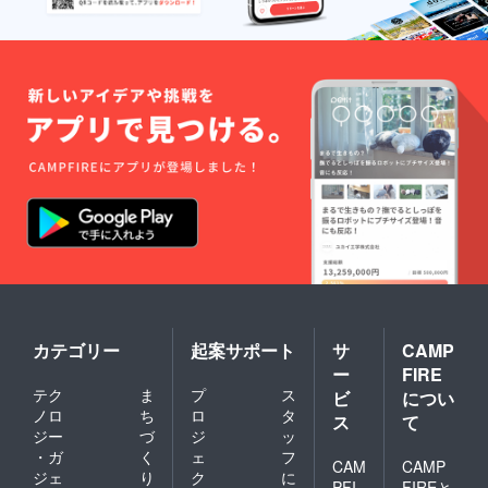
商品
金を横
ジャン
領され
ル：有
た話な
料記事
どを踏
コンテ
まえ
ンツ
た、簡
（note
単に安
） 原価
価で可
税込5千
能な
円を
SEO対
⇒ リ
策のや
ターン
り方。
として
現在ま
「3千
でもこ
円」で
の国で
提供を
行われ
させて
続けて
頂きま
いる、
す。 約
軍隊式
4千文字
の学校
カテゴリー
起案サポート
サ
CAMP
程度か
教育制
ー
FIRE
らな
度によ
テク
ま
プ
ス
る、自
ビ
につい
る社会
己破産
的な問
ノロ
ち
ロ
タ
ス
て
の際で
題性な
ジー
づ
ジ
ッ
の、ま
どに触
・ガ
く
ェ
フ
だ自動
CAM
CAMP
れつ
ジェ
り
ク
に
車ロー
つ、そ
PFI
FIREと