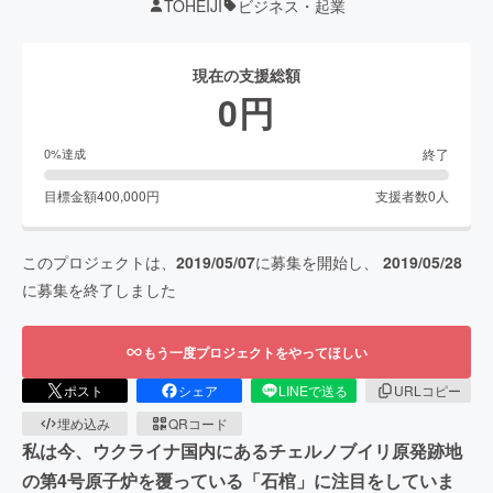
TOHEIJI
ビジネス・起業
現在の支援総額
0
円
終了
0
%達成
目標金額
400,000
円
支援者数
0
人
このプロジェクトは、
2019/05/07
に募集を開始し、
2019/05/28
に募集を終了しました
もう一度プロジェクトをやってほしい
ポスト
シェア
LINEで送る
URLコピー
埋め込み
QRコード
私は今、ウクライナ国内にあるチェルノブイリ原発跡地
の第4号原子炉を覆っている「石棺」に注目をしていま