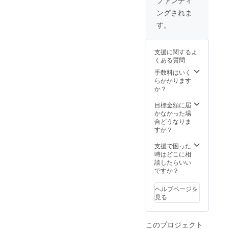
のシンラ産
円のマ
の学校
ングされま
業を持分会
ガジン
教育を
とは異
廃止せ
社化しよう
す。
なり、
よ！」
と考えてい
記事形
；原価
態のも
ます。
税込1万
支援に関するよ
のにな
円を ⇒
くある質問
ります
500円で
が、し
提供 こ
手数料はいく
かし、
れらの
らかかります
これら
各2部
か？
には決
の、有
してひ
料コン
目標金額に届
けを取
テンツ
かなかった場
らな
による
合どうなりま
い、独
リター
すか？
特の内
ンです
容の充
が、何
支援で困った
実性が
れも大
時はどこに相
ありま
変充実
談したらいい
す。 な
をした
ですか？
んと、
内容で
こちら
す。 こ
ヘルプページを
の追加
の国日
見る
分のリ
本での
ターン
起業
では、
を、本
このプロジェクト
以下の
気で考