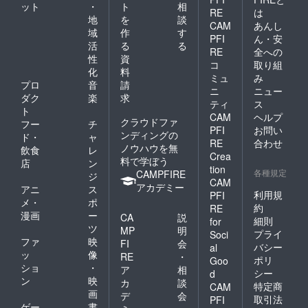
ット
・
ト
相
ンの残
れ自体
RE
は
高があ
地
を
談
が私達
CAM
あんし
る状態
起業家
域
作
す
PFI
ん・安
のまま
にとっ
活
る
る
で、破
RE
全への
ても、
性
資
産手続
決して
コ
取り組
化
料
開始決
無関係
ミュ
み
定の申
プロ
音
請
ではな
ニ
ニュー
し立て
い事に
ダク
楽
求
ティ
ス
を行う
ついて
ト
CAM
ヘルプ
場合
解説を
クラウドファ
フー
チ
に、車
した内
PFI
お問い
ンディングの
ド・
ャ
自体を
容や対
RE
合わせ
ノウハウを無
飲食
レ
手元に
策方
Crea
料で学ぼう
残すた
法。 こ
店
ン
tion
めの大
各種規定
れらか
CAMPFIRE
ジ
CAM
変役に
らな
アカデミー
アニ
ス
立つ知
利用規
PFI
る、各2
メ・
ポ
識を、
部のマ
約
RE
漫画
ー
私自ら
CA
説
ガジン
細則
for
の経験
ツ
形態に
MP
明
プライ
Soci
に基付
よる有
ファ
映
FI
会
バシー
al
いて、
料コン
ッ
像
RE
・
ポリ
記述を
Goo
テンツ
ショ
・
ア
相
させて
でのリ
シー
d
ン
映
頂いて
カ
談
ターン
特定商
CAM
いま
画
になり
デ
会
取引法
PFI
す。 そ
ます。
ゲー
書