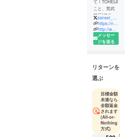
て！TOHEIJI
こと、荒武
裕三(アラタ
sansei_341
ケ ユウゾウ)
https://note.mu/
といいま
http://www.toheiji.com/
メッセー
す。よろし
ジを送る
くお願いし
ます！
この度、こ
リターンを
ちらのキャ
ンプファイ
選ぶ
アーさんで
の購入型の
目標金額
クラウド
未達なら
ファンディ
全額返金
ング・サー
されます
ビスで資金
(All-or-
Nothing
調達を行う
方式)
事を思い付
き、オー