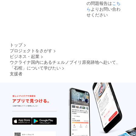
の問題報告は
こち
ような
えてお
タイト
ら
よりお問い合わ
られる
ル名
みなさ
せください
で、借
んに
金の際
とって
に役立
は、と
つ内容
ても役
からな
に立つ
るもの
ノウハ
トップ
>
を、ご
ウが詰
プロジェクトをさがす
>
用意さ
め込ま
ビジネス・起業
>
せて頂
れてい
きまし
ウクライナ国内にあるチェルノブイリ原発跡地へ赴いて、
る構成
た。 ⇩
になっ
「石棺」について学びたい
>
タイト
ていま
支援者
ル名：
す。 私
【自己
自身が
破産の
過去
際に、
に、悪
自動車
質な
ローン
SEO対
が残っ
策サー
ている
ビス事
状態の
業者に
まま
引っ掛
で、車
かって
を残す
38万円
方法】
もの大