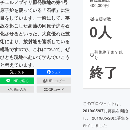
チェルノブイリ原発跡地の第4号
400,000円
原子炉を覆っている「石棺」に注
まちづくり・地域活性化
目をしています。一瞬にして、事
支援者数
0
人
故を起こした高熱の同原子炉を石
CAMPFIRE for Social Good
CAMPFIRE Creation
化させるといった、大変優れた技
CAMPFIREふるさと納税
machi-ya
コミュニティ
術により、放射能を遮断している
構造ですので、これについて、ぜ
募集終了まで残
ひとも現地へ赴いて学んでいこう
り
と考えています。
終了
ポスト
シェア
LINEで送る
URLコピー
埋め込み
QRコード
このプロジェクトは、
2019/05/07
に募集を開始
し、
2019/05/28
に募集を
終了しました