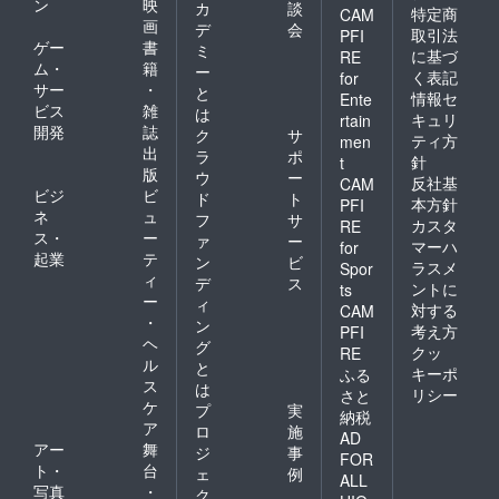
ン
映
カ
談
特定商
CAM
画
デ
会
取引法
PFI
ゲー
書
ミ
に基づ
RE
ム・
籍
ー
く表記
for
サー
・
と
情報セ
Ente
ビス
雑
は
キュリ
rtain
開発
誌
ク
サ
ティ方
men
出
ラ
ポ
針
t
版
ウ
ー
反社基
CAM
ビジ
ビ
ド
ト
本方針
PFI
ネ
ュ
フ
サ
カスタ
RE
ス・
ー
ァ
ー
マーハ
for
起業
テ
ン
ビ
ラスメ
Spor
ィ
デ
ス
ントに
ts
ー
ィ
対する
CAM
・
ン
考え方
PFI
ヘ
グ
クッ
RE
ル
と
キーポ
ふる
ス
は
リシー
さと
ケ
プ
実
納税
ア
ロ
施
AD
アー
舞
ジ
事
FOR
ト・
台
ェ
例
ALL
写真
・
ク