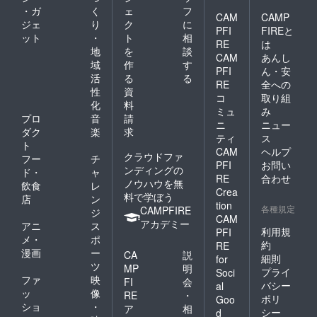
・ガ
く
ェ
フ
CAM
CAMP
ジェ
り
ク
に
PFI
FIREと
ット
・
ト
相
RE
は
地
を
談
CAM
あんし
域
作
す
PFI
ん・安
活
る
る
RE
全への
性
資
コ
取り組
化
料
ミュ
み
プロ
音
請
ニ
ニュー
ダク
楽
求
ティ
ス
ト
CAM
ヘルプ
クラウドファ
フー
チ
PFI
お問い
ンディングの
ド・
ャ
RE
合わせ
ノウハウを無
飲食
レ
Crea
料で学ぼう
店
ン
tion
各種規定
CAMPFIRE
ジ
CAM
アカデミー
アニ
ス
利用規
PFI
メ・
ポ
約
RE
漫画
ー
CA
説
細則
for
ツ
MP
明
プライ
Soci
ファ
映
FI
会
バシー
al
ッ
像
RE
・
ポリ
Goo
ショ
・
ア
相
シー
d