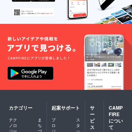
カテゴリー
起案サポート
サ
CAMP
ー
FIRE
テク
ま
プ
ス
ビ
につい
ノロ
ち
ロ
タ
ス
て
ジー
づ
ジ
ッ