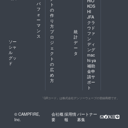
HIO
パ
ト
KOS
フ
の
HI
ォ
作
JFA
ー
り
クラ
マ
方
ウド
ン
プ
統
ファ
ス
ロ
計
ン
ソー
ジ
デ
ディ
シャ
ェ
ー
ング
ル
ク
タ
mac
グッ
ト
hi-ya
ド
の
補助
広
金申
め
請サ
方
ポー
ト
「QRコード」は株式会社デンソーウェーブの登録商標です。
© CAMPFIRE,
会社概
採用情
パートナー
Inc.
要
報
募集