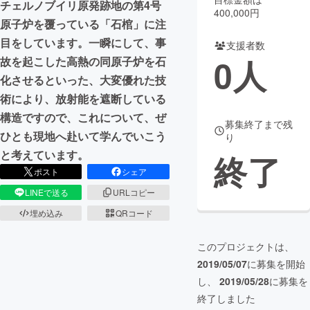
チェルノブイリ原発跡地の第4号
400,000円
原子炉を覆っている「石棺」に注
まちづくり・地域活性化
目をしています。一瞬にして、事
支援者数
0
人
故を起こした高熱の同原子炉を石
CAMPFIRE for Social Good
CAMPFIRE Creation
化させるといった、大変優れた技
CAMPFIREふるさと納税
machi-ya
コミュニティ
術により、放射能を遮断している
構造ですので、これについて、ぜ
募集終了まで残
ひとも現地へ赴いて学んでいこう
り
と考えています。
終了
ポスト
シェア
LINEで送る
URLコピー
埋め込み
QRコード
このプロジェクトは、
2019/05/07
に募集を開始
し、
2019/05/28
に募集を
終了しました