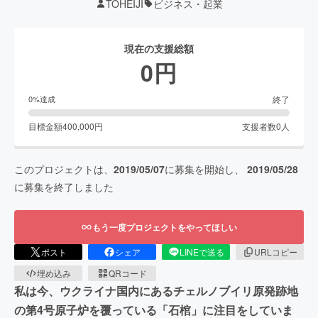
TOHEIJI
ビジネス・起業
現在の支援総額
0
円
終了
0
%達成
目標金額
400,000
円
支援者数
0
人
このプロジェクトは、
2019/05/07
に募集を開始し、
2019/05/28
に募集を終了しました
もう一度プロジェクトをやってほしい
ポスト
シェア
LINEで送る
URLコピー
埋め込み
QRコード
私は今、ウクライナ国内にあるチェルノブイリ原発跡地
の第4号原子炉を覆っている「石棺」に注目をしていま