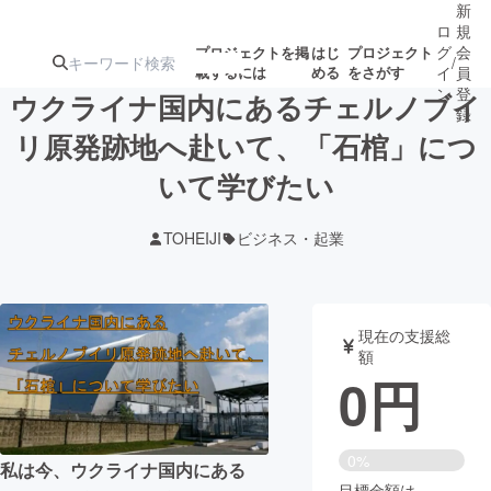
新
ロ
規
グ
会
プロジェクトを掲
はじ
プロジェクト
/
載するには
める
をさがす
イ
員
ン
登
ウクライナ国内にあるチェルノブイ
録
リ原発跡地へ赴いて、「石棺」につ
いて学びたい
人気のプロ
注目のリ
注目の新着プロ
募集終了が近いプ
もうすぐ公開
ジェクト
ターン
ジェクト
ロジェクト
されます
TOHEIJI
ビジネス・起業
アート・写真
音楽
現在の支援総
テクノロジー・ガジェット
ゲーム・サ
額
0
円
映像・映画
書籍・雑誌
0%
私は今、ウクライナ国内にある
ビジネス・起業
チャレンジ
目標金額は