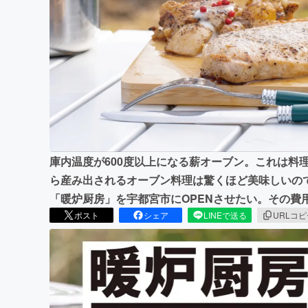
まちづくり・地域活性化
庫内温度が600度以上になる薪オーブン。これは料
ら産み出されるオーブン料理は驚くほど美味しいの
「暖炉厨房」を宇都宮市にOPENさせたい。その費
ポスト
シェア
LINEで送る
URLコ