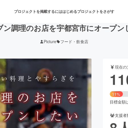
プロジェクトを掲載するには
はじめる
プロジェクトをさがす
ブン調理のお店を宇都宮市にオープン
Picture
フード・飲食店
注目のリターン
注目の新着プロジェクト
募集終了が近いプロジェクト
も
現在の
音楽
舞台・パフォーマンス
11
ゲーム・サービス開発
フード・飲食店
11%
書籍・雑誌出版
アニメ・漫画
目標金額は1
支援者
チャレンジ
ビューティー・ヘルスケ
8