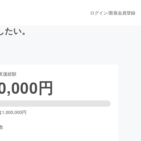
ログイン
/
新規会員登録
したい。
うすぐ公開されます
支援総額
プロダクト
0,000
円
ファッション
スポーツ
,000,000円
数
ア
ソーシャルグッド
人