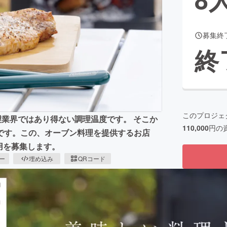
募集終
CAMPFIRE for Social Good
CAMPFIRE Creation
終
CAMPFIREふるさと納税
machi-ya
コミュニティ
このプロジェ
理業界ではあり得ない調理温度です。 そこか
110,000
円の
です。この、オーブン料理を提供するお店
用を募集します。
ピー
埋め込み
QRコード