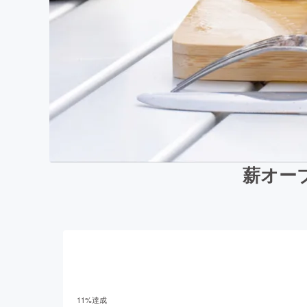
薪オー
11
%達成