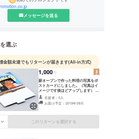
ommotion.co.jp
メッセージを送る
を選ぶ
標金額未達でもリターンが届きます
(All-in方式)
1,000
円
薪オーブンで作った料理の写真をポ
ストカードにしました。（写真はイ
メージです後ほどアップします） お
部屋に飾って頂いても、親しいお友
支援者：0人
達に送って頂いても楽しいポスト
お届け予定：2019年09月
カードです。 ５枚セットでお届けい
たします。
このリターンを選択する
る