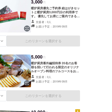
3,000
円
暖炉厨房優先ご予約券 絵はがきセッ
トと暖炉厨房3,000円分の利用券で
す。 優先してお席にご案内できる利
用券です。 （写真はイメージです）
支援者：0人
＊チケットの有効期限は令和元年９
お届け予定：2019年09月
月１日〜令和２年１０月３１日とな
ります
このリターンを選択する
る
5,000
円
暖炉厨房番外編招待券 20名のお客
様を招いて行われる限定のオリジナ
ルオーブン料理のフルコースをお召
し上がり戴けます。
支援者：0人
お届け予定：2019年09月
このリターンを選択する
る
10,000