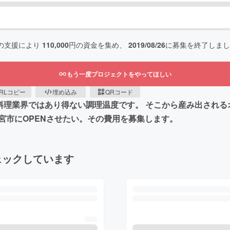
の支援により
110,000
円の資金を集め、
2019/08/26
に募集を終了しまし
もう一度プロジェクトをやってほしい
RLコピー
埋め込み
QRコード
は料理業界ではあり得ない調理温度です。 そこから産み出され
宮市にOPENさせたい。その費用を募集します。
ェックしています