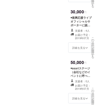
選
CAMPFIREの
は、こちらで1品
択
年2月15日、
す
ユーザー名をお
選んでお送りま
る
呼びいたしま
す。ご了承くだ
若草恵作曲
30,000
す。ご了承くだ
円
さい。 ◉サイン
｢五歳の夏の
さい。 ◉サイン
入りCD 一枚
◉復興応援ライブ
日｣で念願の
入りポスター 一
（塩竈桜or恩送
オフィシャルサ
枚（非売品）
り） ◉asariのブ
メジャーデ
ポーターに認定
・４つ折りで
ロマイド 一枚
（半年間） -個人
ビューを果
のお届けになり
支援者：4人
（非売品） ◉お
の方向け- ①チ
ます。ご了承く
たした。今
礼の手紙
お届け予定：
ラシ、ポスター
こ
ださい。 ◉asari
2019年07月
の
後の更なる
にお名前（ニッ
リ
セレクト 復興応
タ
クネーム可）を
活躍が期待
ー
援おみやげ 一品
ン
掲載します ・支
詳細を見る
を
太田與八郎商
される。
選
援時、必ず備考
択
店「味噌、醤
す
欄にご希望のお
る
油、ポン酢のい
名前をご記入く
ずれか一つ」
50,000
ださい。
円
・味噌、醤
記入のない場合
油、ポン酢から1
◉asariステージ
はCAMPFIREの
品お選びいただ
（会社などのイ
ユーザー名を掲
きます。 ・支
ベントに呼べる
載いたします。
援時、必ず備考
権利） ・当日
ご了承くださ
支援者：0人
欄に 味噌、
の交通費、宿泊
い。 ま
お届け予定：
醤油、ポン酢の
費は別途頂戴い
こ
た、お名前を掲
2019年07月
の
うち1品どれがご
たします ・音
リ
載して欲しくな
タ
希望かご記入く
響機材・人員は
ー
い場合も必ず備
ン
ださい。 ・味
ご支援者様の方
詳細を見る
を
考欄にその旨を
選
噌、醤油をご希
でご準備くださ
択
ご記入下さい。