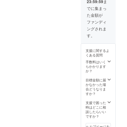
23:59:59
ま
の名前を呼びま
３名様まで入場
す） ・支援時、
料を無料とさせ
でに集まっ
必ず備考欄にご
ていただきま
た金額が
希望のお名前を
す。 ４
ご記入くださ
名様以上の場
ファンディ
い。 記入のない
合、４名様より
ングされま
場合は
特別価格でご入
CAMPFIREの
場いただけま
す。
ユーザー名をお
す。 ・開催
呼びします。ご
時期は2019年9
了承ください。
月または10月を
支援に関するよ
予定しておりま
くある質問
す（変更の可能
手数料はいく
性あり）。
らかかります
・会場まで
か？
の交通費、宿泊
費はご支援者様
目標金額に届
でご負担くださ
かなかった場
い。 ◉お礼動画
合どうなりま
DVD（会社名を
すか？
呼びます） ・
支援時、必ず備
支援で困った
考欄にご希望の
時はどこに相
会社名をご記入
談したらいい
ください。 記入
ですか？
のない場合は
CAMPFIREの
ユーザー名をお
ヘルプページを