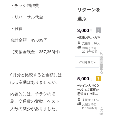
コンテスト
・チラシ制作費
に出場、多
リターンを
くの大会で
・リハーサル代金
選ぶ
入賞を果た
した後、
・雑費
3,000
2011年に
円
asariとして
◉直筆お礼ハガキ
合計金額 49,609円
活動を開
支援者：16人
始。東日本
お届け予定：
（支援金残金 357,363円）
こ
2019年07月
大震災での
の
リ
タ
自身の経験
ー
ン
詳細を見る
から生まれ
を
選
択
た楽曲｢塩竈
す
る
9月分と比較すると金額には
桜｣は全国
5,000
円
ロード
ほぼ変動はありませんが、
◉サイン入りCD
ショー映画
一枚（塩竈桜or
｢救いたい｣
内容的には、チラシの増
恩送り） ◉直筆
の挿入歌に
お礼ハガキ
支援者：17人
刷、交通費の変動、ゲスト
起用され注
お届け予定：
人数の減少がありました。
こ
2019年07月
目を集め
の
リ
タ
た。震災復