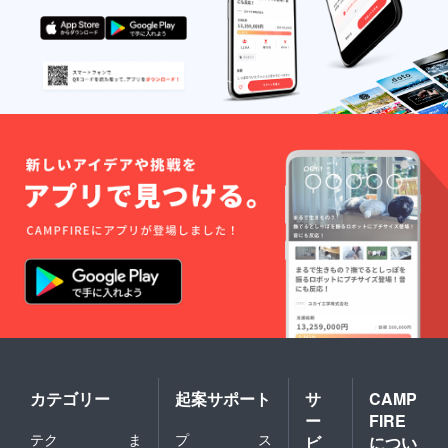
カテゴリー
起案サポート
サ
CAMP
ー
FIRE
テク
ま
プ
ス
ビ
につい