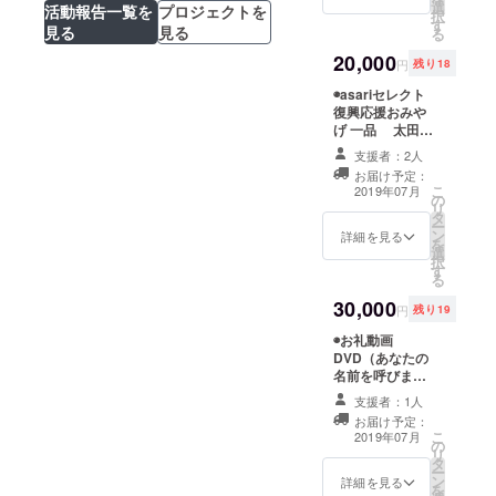
こころ歌大
選
ら2品お選びいた
活動報告一覧を
プロジェクトを
択
す
だきます。 ・
使を拝命。
見る
見る
る
支援時、必ず備
ポップス、
20,000
考欄に 味
円
残り18
歌謡曲、演
噌、醤油、ポン
◉asariセレクト
酢のうち2品どれ
歌とレパー
復興応援おみや
がご希望かご記
トリーの幅
げ 一品 太田與
入ください。
八郎商店（宮城
が広く、年
・味噌、醤油
支援者：2人
県塩竈市）の
をご希望の場
間約100ス
お届け予定：
「味噌、醤油、
合、その種類は
こ
2019年07月
テージに立
の
ポン酢のいずれ
選べません。
リ
タ
か一つ」 ・味
・備考欄への
つ。特に企
ー
ン
噌、醤油、ポン
詳細を見る
記入がない場合
を
業イベント
選
酢から1品お選び
は、こちらで2品
択
す
や商業イベ
いただきます。
選んでお送りま
る
・支援時、必
す。ご了承くだ
ントのス
30,000
ず備考欄に
さい。 ◉直筆お
円
残り19
テージに定
味噌、醤油、ポ
礼ハガキ
◉お礼動画
ン酢のうち1品ど
評がある。
DVD（あなたの
れがご希望かご
幅広い年齢
名前を呼びま
記入ください。
層に支持さ
す） ・支援時、
・味噌、醤油
支援者：1人
必ず備考欄にご
をご希望の場
れ“塩竈の歌
お届け予定：
希望のお名前を
合、その種類は
こ
2019年07月
姫”の愛称で
の
ご記入くださ
選べません。
リ
タ
い。 記入のない
親しまれて
・備考欄への
ー
ン
場合は
詳細を見る
記入がない場合
を
いる。2019