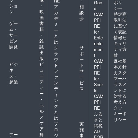
RE
・
ポリ
Goo
ショ
・
ア
相
シー
d
ン
映
カ
談
特定商
CAM
画
デ
会
取引法
PFI
ゲー
書
ミ
に基づ
RE
ム・
籍
ー
く表記
for
サー
・
と
情報セ
Ente
ビス
雑
は
キュリ
rtain
開発
誌
ク
サ
ティ方
men
出
ラ
ポ
針
t
版
ウ
ー
反社基
CAM
ビジ
ビ
ド
ト
本方針
PFI
ネ
ュ
フ
サ
カスタ
RE
ス・
ー
ァ
ー
マーハ
for
起業
テ
ン
ビ
ラスメ
Spor
ィ
デ
ス
ントに
ts
ー
ィ
対する
CAM
・
ン
考え方
PFI
ヘ
グ
クッ
RE
ル
と
キーポ
ふる
ス
は
リシー
さと
ケ
プ
実
納税
ア
ロ
施
AD
アー
舞
ジ
事
FOR