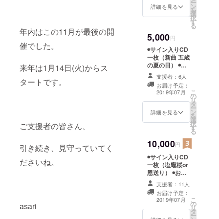
ー
ン
詳細を見る
興活動にも
を
選
択
力を注いで
す
る
年内はこの11月が最後の開
おり、仮設
5,000
円
住宅での炊
催でした。
◉サイン入りCD
き出しライ
一枚（新曲 五歳
ブや、復興
の夏の日） ◉直
来年は1月14日(火)からス
筆お礼ハガキ
応援ライブ
支援者：6人
タートです。
の開催、震
お届け予定：
こ
2019年07月
災体験から
の
リ
タ
の歌を通し
ー
ン
詳細を見る
を
た防災や命
選
択
ご支援者の皆さん、
す
の教育にも
る
参加してい
10,000
円
引き続き、見守っていてく
る。2015年
◉サイン入りCD
には仙台市
ださいね。
一枚（塩竈桜or
福祉プラザ
恩送り） ◉お礼
の手紙 ◉asariの
にて自身初
支援者：11人
ブロマイド一枚
の300人規模
お届け予定：
（非売品）
こ
2019年07月
ホールワン
の
asari
リ
タ
マンコン
ー