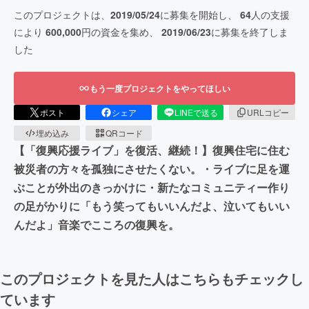
このプロジェクトは、
2019/05/24
に募集を開始し、
64
人の支援
により
600,000
円の資金を集め、
2019/06/23
に募集を終了しま
した
もう一度プロジェクトをやってほしい
ポスト
シェア
LINEで送る
URLコピー
埋め込み
QRコード
【「復興応援ライブ」を復活、継続！】復興住宅に住む
被災者の方々を孤独にさせたくない。・ライブに足を運
ぶことが外出のきっかけに・新たなコミュニティー作り
の足がかりに「もう笑ってもいいんだよ、泣いてもいい
んだよ」音楽でこころの復興を。
このプロジェクトを見た人はこちらもチェックし
ています