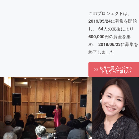
このプロジェクトは、
2019/05/24
に募集を開始
し、
64
人の支援により
600,000
円の資金を集
め、
2019/06/23
に募集を
終了しました
もう一度プロジェク
トをやってほしい