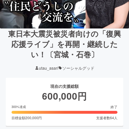
東日本大震災被災者向けの「復興
応援ライブ」を再開・継続した
い！〔宮城・石巻〕
utau_asari
ソーシャルグッド
現在の支援総額
600,000
円
終了
300
%達成
目標金額
200,000
円
支援者数
64
人