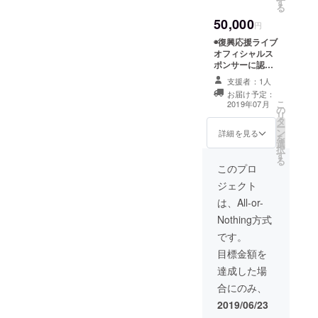
す
望の場合、その
い 万が一こ
る
②復興応援ラ
種類は選べませ
ちらで準備する
イブ サポーター
50,000
ん。 ・備考欄
場合は別途音響
円
ミーティングに
への記入がない
代を別途頂戴い
ご招待 ・
◉復興応援ライブ
場合は、こちら
たします （およ
2019年12月頃、
オフィシャルス
で1品選んでお送
そ20,000円～。
東京・仙台で開
ポンサーに認定
ります。ご了承
地域や環境によ
催予定。LIVE有
（半年間） -企業
ください。 ◉サ
り変わります）
支援者：1人
り。 ご支
向け- ①チラ
イン入りCD 一
・ステージの
お届け予定：
援者様分の入場
シ、ポスターに
こ
枚（塩竈桜or恩
日程、時間、内
2019年07月
の
料無料。別途ご
会社名を掲載し
リ
送り） ◉asariの
容は購入後ご相
タ
飲食代が発生す
ます ②ステー
ー
ブロマイド 一枚
談により決定し
ン
る際はご負担く
ジ背後に会社名
詳細を見る
を
（非売品）
ます ◉お礼動画
選
ださい。
を掲示します
択
DVD（あなたの
す
支援者の人数に
・支援時、必
る
名前を呼びま
より会場の規模
ず備考欄にご希
このプロ
す） ・支援
や内容が変わる
望の会社名をご
時、必ず備考欄
ジェクト
ことがありま
記入ください。
にご希望のお名
す。ご了承くだ
記入のない場合
は、All-or-
前（会社名）を
さい。 ・会
はCAMPFIREの
ご記入くださ
Nothing方式
場までの交通
ユーザー名を掲
い。 記入のない
費、宿泊費はご
載、掲示しま
です。
場合は
支援者様でご負
す。ご了承くだ
CAMPFIREの
目標金額を
担ください。 ◉
さい。
ユーザー名をお
復興応援ライブ
③asariワンマン
達成した場
呼びします。ご
スペシャルサ
コンサートへご
了承ください。
合にのみ、
ポーター ステッ
招待 ・東京
カー 2枚 ◉お礼動
or仙台のどちら
2019/06/23
画DVD（あなた
か、一社につき