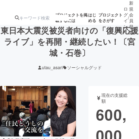
新
ロ
規
グ
会
プロジェクトを掲
はじ
プロジェクト
/
載するには
める
をさがす
イ
員
ン
登
東日本大震災被災者向けの「復興応援
録
ライブ」を再開・継続したい！〔宮
城・石巻〕
人気のプロ
注目のリ
注目の新着プロ
募集終了が近いプ
もうすぐ公開
ジェクト
ターン
ジェクト
ロジェクト
されます
utau_asari
ソーシャルグッド
アート・写真
音楽
現在の支援総
テクノロジー・ガジェット
ゲーム・サ
額
600,
映像・映画
書籍・雑誌
000
ビジネス・起業
チャレンジ