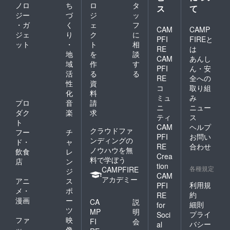
ノロ
ち
ロ
タ
ス
て
ジー
づ
ジ
ッ
・ガ
く
ェ
フ
CAM
CAMP
ジェ
り
ク
に
PFI
FIREと
ット
・
ト
相
RE
は
地
を
談
CAM
あんし
域
作
す
PFI
ん・安
活
る
る
RE
全への
性
資
コ
取り組
化
料
ミュ
み
プロ
音
請
ニ
ニュー
ダク
楽
求
ティ
ス
ト
CAM
ヘルプ
クラウドファ
フー
チ
PFI
お問い
ンディングの
ド・
ャ
RE
合わせ
ノウハウを無
飲食
レ
Crea
料で学ぼう
店
ン
tion
各種規定
CAMPFIRE
ジ
CAM
アカデミー
アニ
ス
利用規
PFI
メ・
ポ
約
RE
漫画
ー
CA
説
細則
for
ツ
MP
明
プライ
Soci
ファ
映
FI
会
バシー
al
ッ
像