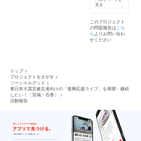
呼びします。ご
見る
了承ください。
このプロジェクト
の問題報告は
こち
ら
よりお問い合わ
せください
トップ
>
プロジェクトをさがす
>
ソーシャルグッド
>
東日本大震災被災者向けの「復興応援ライブ」を再開・継続
したい！〔宮城・石巻〕
>
活動報告