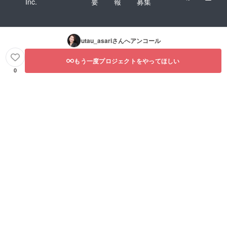
Inc.
要
報
募集
utau_asari
さんへアンコール
もう一度プロジェクトをやってほしい
0