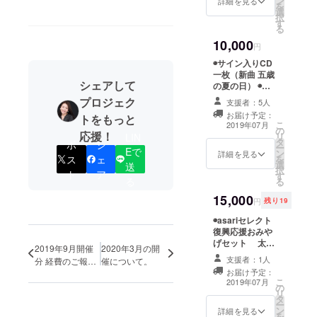
ン
詳細を見る
を
サートを成
選
択
す
功させた。
る
また、ボー
10,000
円
カルグルー
◉サイン入りCD
プとしての
一枚（新曲 五歳
シェアして
活動経験も
の夏の日） ◉お
礼の手紙 ◉asari
プロジェク
あり角松敏
支援者：5人
のブロマイド一
お届け予定：
生、八神純
トをもっと
枚（非売品）
こ
2019年07月
の
子などコン
応援！
リ
LIN
タ
ポ
シ
ー
サートに
Eで
ン
詳細を見る
ス
ェ
を
コーラス参
選
送
択
ト
ア
す
加してい
る
る
る。2016
15,000
円
残り19
年、全日本
◉asariセレクト
こころの歌
復興応援おみや
謡選手権大
げセット 太田
2019年9月開催
2020年3月の開
與八郎商店（宮
会へ出場。
支援者：1人
分 経費のご報
催について。
城県塩竈市）の
ファイナリ
お届け予定：
告。
「味噌、醤油、
こ
2019年07月
の
ストとなり
ポン酢のうち2
リ
タ
品」 ・味噌、
内閣府後援
ー
ン
醤油、ポン酢か
詳細を見る
を