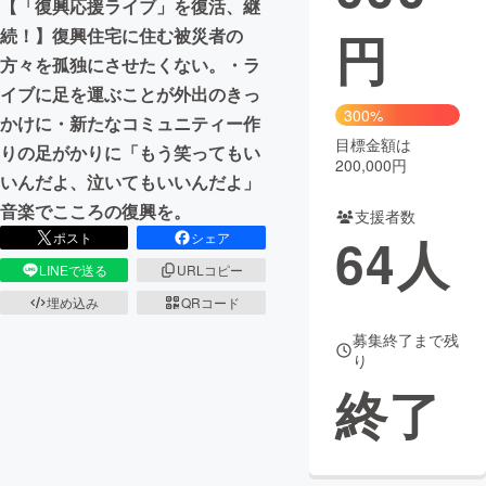
【「復興応援ライブ」を復活、継
円
続！】復興住宅に住む被災者の
まちづくり・地域活性化
方々を孤独にさせたくない。・ラ
イブに足を運ぶことが外出のきっ
CAMPFIRE for Social Good
CAMPFIRE Creation
300%
かけに・新たなコミュニティー作
CAMPFIREふるさと納税
machi-ya
コミュニティ
目標金額は
りの足がかりに「もう笑ってもい
200,000円
いんだよ、泣いてもいいんだよ」
音楽でこころの復興を。
支援者数
64
人
ポスト
シェア
LINEで送る
URLコピー
埋め込み
QRコード
募集終了まで残
り
終了