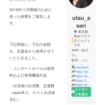
2019/12/23 14:56
2019年11月開催のために
使った経費をご報告しま
utau_a
す。
sari
東京都
初めてのプ
ロジェクト
下記用途に、下記の金額
です
asari（あさ
を、支援金から使用させて
り）
いただきました。
歌手。シン
ガーソング
utauasari
・コンサートホールの使用
ライター。
https://www.utauasari.com
料および使用機器代金
宮城県塩竈
https://www.facebook.com/asari.utau
https://twitter.com/utauasari
市出身。東
https://www.instagram.com/utau_asari/
・出演者の出演費、交通費
京都在住。
メッセー
（asari本人、ゲスト出演者
ジを送る
2009年より
含む）
全国の歌謡