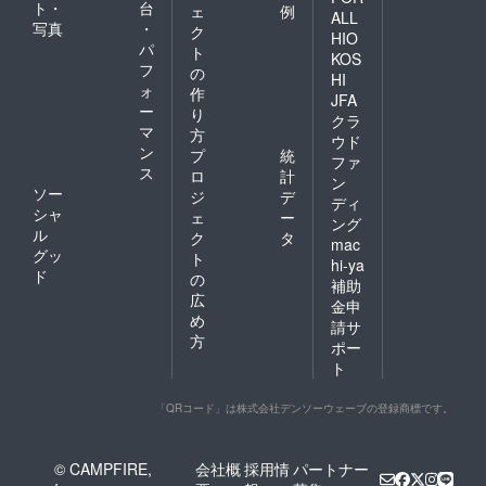
ト・
台
ェ
例
ALL
写真
・
ク
HIO
パ
ト
KOS
フ
の
HI
ォ
作
JFA
ー
り
クラ
マ
方
ウド
ン
プ
統
ファ
ス
ロ
計
ン
ソー
ジ
デ
ディ
シャ
ェ
ー
ング
ル
ク
タ
mac
グッ
ト
hi-ya
ド
の
補助
広
金申
め
請サ
方
ポー
ト
「QRコード」は株式会社デンソーウェーブの登録商標です。
© CAMPFIRE,
会社概
採用情
パートナー