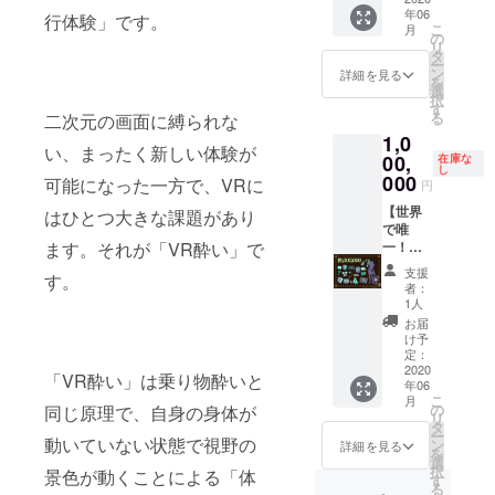
ざいま
デジタ
いま
ジカル
ツと魔
・シャ
ブロー
イズ
ト
す。
年06
製原画
行体験」です。
す。予
ルサウ
す。
設定資
法のホ
リオポ
チ付き
中）を
こ
フォー
月
※DL
（A4サ
めご了
ンドト
の
料集
ウキ）
スター
体験入
記載さ
リ
ム：
キーは
イズ 1
承くだ
ラック
タ
（A4：
・フィ
風タペ
学許可
せてい
ー
Oculus
プロ
種：額
さい。
・デジ
ン
詳細を見る
20-30
ジカル
スト
証（ブ
ただき
を
Rift,
ジェク
縁あ
※対応プ
タル設
選
ペー
設定資
リー
ローチ
ます！
択
Oculus
ト終了
り） A4
ラット
定資料
す
ジ） ・
料集
（A2）
はルー
※記載し
る
二次元の画面に縛られな
Quest,
後、ご
サイズ
フォー
集
魔導石
（A4：
・オリ
ナノ
て欲し
PlaySta
希望の
1,0
のメイ
ムは変
（A4：
型USB
20-30
ジナルT
ヴァ校
い、まったく新しい体験が
いお名
tion VR,
VR機器
ンビ
00,
更され
20-30
在庫な
メモリ
ペー
シャツ
章がモ
前を備
SteamV
し
を確認
ジュア
る可能
ペー
000
可能になった一方で、VRに
（デジ
ジ） ・
（フ
チーフ
円
考欄に
R) ※対
させて
ル複製
性がご
ジ） 魔
タルコ
魔導石
リーサ
のもの
記入し
応プ
いただ
原画を
【世界
ざいま
導石を
はひとつ大きな課題があり
ンテン
型USB
イズ）
になり
てくだ
ラット
き、ご
額に入
で唯
す。 ※
イメー
ツ入
メモリ
・限定
ます）
さい。
フォー
希望に
ます。それが「VR酔い」で
れてお
一！オ
ディス
ジした
り） ・
・ブ
ゲーム
アッコ
※希望の
ムに
合わせ
送りし
リジナ
ク内に
USBメ
ブロー
ローチ
内アイ
たちの
支援
お名前
よって
す。
てお送
ます！
ルプレ
ゲーム
モリに
チ付き
付き体
テム
者：
帽子に
が無い
発売時
りいた
※各グッ
イヤー
データ
他のデ
1人
体験入
験入学
セット
もつい
場合、
期が異
しま
ズは6月
キャラ
は含ま
ジタル
学許可
許可証
（限定
お届
ている
公序良
なる場
す。(対
以降に
クター
れてお
リワー
け予
証（ブ
（ブ
のキャ
ルーナ
俗に反
合がご
応予定
お届け
コー
りませ
ドを入
定：
ローチ
ローチ
ラメイ
ノヴァ
する場
ざいま
プラッ
予定 ※
ス】 ・
2020
ん。
れてお
はルー
はルー
クパー
「VR酔い」は乗り物酔いと
の校章
合、当
す。予
ト
年06
メイン
「LWA
ゲーム
送りし
ナノ
ナノ
ツと魔
をモ
方が不
こ
めご了
月
フォー
ビジュ
VR」DL
自体は
ます！
の
同じ原理で、自身の身体が
ヴァ校
ヴァ校
法のホ
チーフ
適切と
リ
承くだ
ム：
アルは
キー ・
別途DL
さらに
タ
章がモ
章がモ
ウキ）
にした
判断し
ー
さい。
Oculus
現在公
オリジ
動いていない状態で視野の
キーを
アッコ
ン
詳細を見る
チーフ
チーフ
・フィ
ブロー
た場合
を
※対応プ
Rift,
開され
ナルデ
送付い
たちの
選
のもの
のもの
ジカル
チを
は、
択
ラット
景色が動くことによる「体
Oculus
ている
スク
たしま
帽子に
す
になり
になり
設定資
ルーナ
CAMPF
る
フォー
Quest,
ティ
トップ