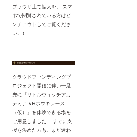
その他
ブラウザ上で拡大を、 スマ
グッズ
ホで閲覧されている方はピ
は6月以
降順次
ンチアウトしてご覧くださ
発送予
定と
い。）
なって
おりま
す
クラウドファンディングプ
ロジェクト開始に伴い一足
先に『リトルウィッチアカ
デミア-VRホウキレース-
（仮）』を体験できる場を
ご用意しました！ すでに支
援を決めた方も、まだ迷わ