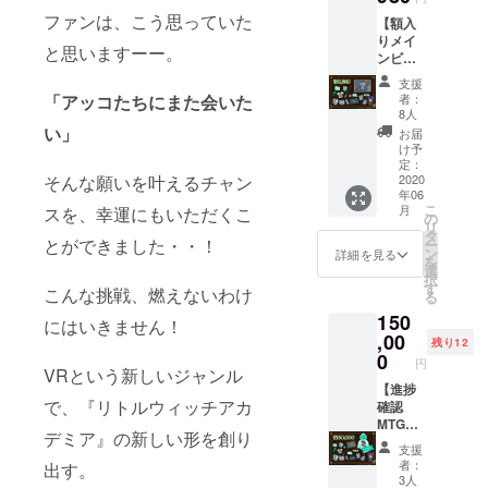
がつ
す。予
ン入り
ペー
証セッ
の軌跡
ファンは、こう思っていた
き、飛
めご了
【額入
コンセ
ジ） ・
ト
に特別
行時に
承くだ
りメイ
プト
ゲーム
（ゲー
な演出
と思いますーー。
ホウキ
さい。
ンビ
アート
オープ
ム内で
が入り
の奇跡
※対応プ
ジュア
ポスト
ニング
表示さ
ます）
支援
に特別
ラット
ル複製
カード
映像先
「アッコたちにまた会いた
れる
者：
・ゲー
な演出
フォー
原画＋
セット
行配信
8人
ユー
ム内の
が入り
ムは変
エンド
（2種）
い」
・ディ
ザー
お届
クレ
ます。
更され
クレ
・デジ
スク入
け予
ネーム
ジット
ぜひお
る可能
ジット
タルサ
定：
りオリ
の限定
にあな
友達に
性がご
そんな願いを叶えるチャン
(大)コー
2020
ウンド
ジナル
装飾と
たのお
自慢し
ざいま
年06
ス】 ・
トラッ
ゲーム
ホウキ
名前を
こ
てくだ
月
スを、幸運にもいただくこ
す。 ※
「LWA
ク ・デ
の
パッ
の軌跡
追加
リ
さい！
ゲーム
VR」DL
ジタル
タ
ケージ
に特別
（小）
とができました・・！
ー
さらに
は6月、
キー ・
設定資
ン
・オリ
詳細を見る
な演出
・シャ
を
ゲーム
その他
オリジ
料集
選
ジナル
が入り
リオポ
択
内クレ
グッズ
ナルデ
（A4：
す
ステッ
ます）
こんな挑戦、燃えないわけ
スター
る
ジット
は6月以
スク
20-30
カー ・
・ゲー
風タペ
にお名
降順次
150
トップ
ペー
にはいきません！
「LWA
ム内の
スト
前（サ
発送予
壁紙 ・
,00
ジ） ・
VR」サ
クレ
残り12
リー
イズ
定と
加藤オ
ゲーム
0
ポー
ジット
（A2サ
円
小）を
なって
ズワル
VRという新しいジャンル
オープ
ターの
にあな
イズ）
記載さ
おりま
ド氏複
【進捗
ニング
証セッ
たのお
・オリ
せてい
で、『リトルウィッチアカ
す。
製サイ
確認
映像先
ト
名前を
ジナルT
ただき
ン入り
MTG@
行配信
（ゲー
追加
シャツ
デミア』の新しい形を創り
ます！
コンセ
UNIVR
・ディ
ム内で
（小）
（フ
支援
「オリ
プト
Sコー
スク入
表示さ
・シャ
者：
出す。
リーサ
ジナル
アート
ス】 ・
りオリ
れる
3人
リオポ
イズ）