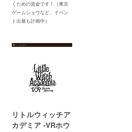
担とな
ちいず
くための資金です！（東京
応プ
りま
れか1回
ラット
す） ※
を選択
ゲームショウなど、イベン
フォー
ゲーム
してい
ムに
ト出展も計画中）
は6月、
ただき
よって
その他
ます。
発売時
グッズ
（日時
期が異
は6月以
は別途
なる場
降順次
ご案
合がご
発送予
内、交
ざいま
定と
通費は
す ※対
なって
自己負
応プ
おりま
担とな
ラット
す。
りま
フォー
す） ※
ムは変
特大複
更され
製原画
る可能
にはオ
性がご
ズワル
ざいま
ド氏＆
す ※
山元監
ディス
督の直
ク内に
筆サイ
ゲーム
ンが入
リトルウィッチア
データ
りま
は含ま
す。 ※
れてお
カデミア -VRホウ
ゲーム
りませ
は6月、
ん（別