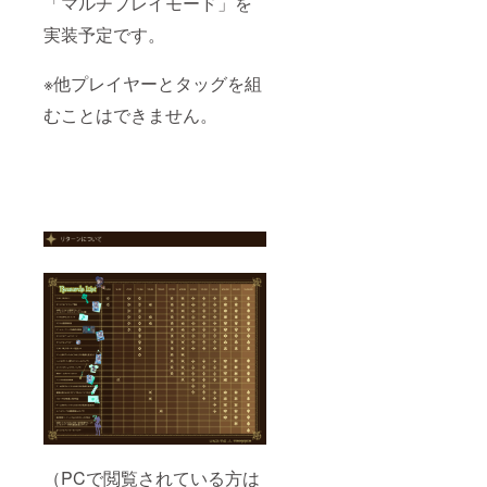
「マルチプレイモード」を
のでご
実装予定です。
了承く
ださ
い） ※
※他プレイヤーとタッグを組
オリジ
ナルプ
むことはできません。
レイ
ヤー
キャラ
クター
はご希
望に合
わせて
制作い
たしま
す。デ
ザイン
は“魔
女”の枠
を出な
い範囲
となり
ますの
でご了
承くだ
さい ※
ゲーム
（PCで閲覧されている方は
は6月、