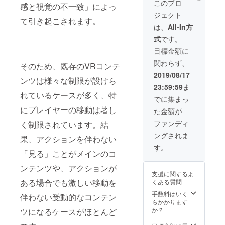
す。 ※
もつい
このプロ
ます）
ます）
料集
ノヴァ
IREのア
感と視覚の不一致」によっ
ムは変
PlaySta
ザービ
壁紙 ・
ゲーム
ている
・ゲー
・ゲー
（A4：
の「体
カウン
更され
ジェクト
tion VR,
ジュア
加藤オ
は6月、
ルーナ
ム内の
ム内の
20-30
て引き起こされます。
験入学
ト名で
る可能
SteamV
ルとは
ズワル
その他
ノヴァ
は、
All-In方
クレ
クレ
ペー
許可
記載致
性がご
R) ※対
別に新
ド氏複
グッズ
の校章
ジット
ジット
ジ） ・
証」に
しま
ざいま
式
です。
応プ
規書き
製サイ
は6月以
をモ
にあな
にあな
魔導石
つけて
す。
す。 ※
ラット
下ろし
ン入り
降順次
チーフ
目標金額に
たのお
たのお
型USB
お送り
※DL
ディス
フォー
のもの
コンセ
発送予
にした
名前を
名前を
メモリ
しま
キーは
ク内に
関わらず、
ムに
となり
プト
そのため、既存のVRコンテ
定と
ブロー
追加
追加
・ブ
す！こ
プロ
ゲーム
よって
ます ※
アート
なって
チを
2019/08/17
（大）
（大）
ローチ
れであ
ジェク
データ
発売時
ンツは様々な制限が設けら
こちら
ポスト
おりま
ルーナ
・メイ
・メイ
付き体
なたも
ト終了
は含ま
23:59:59
ま
期が異
のコー
カード
す。
ノヴァ
ンビ
ンビ
験入学
ルーナ
後、ご
れているケースが多く、特
れてお
なる場
スに、
セット
の「体
でに集まっ
ジュア
ジュア
許可証
ノヴァ
希望の
りませ
合がご
ゲーム
（2種）
験入学
ル複製
ル複製
（ブ
の生徒
にプレイヤーの移動は著し
VR機器
ん。
た金額が
ざいま
DLキー
・デジ
許可
原画
原画
ローチ
に！ ※
を確認
ゲーム
す。予
は付属
タルサ
証」に
ファンディ
く制限されています。結
（A4サ
（A4サ
はルー
記載し
させて
自体は
めご了
しませ
ウンド
つけて
イズ：
イズ：
ナノ
て欲し
いただ
別途DL
ングされま
承くだ
ん ※本
トラッ
お送り
果、アクションを伴わない
額縁あ
額縁あ
ヴァ校
いお名
き、ご
キーを
さい。
アイテ
ク ・デ
しま
す。
り） A4
り） ・
章がモ
前を備
希望に
送付い
※対応プ
「見る」ことがメインのコ
ムは
ジタル
す！こ
サイズ
進捗確
チー
考欄に
合わせ
たしま
ラット
81,980
設定資
れであ
のメイ
認ミー
フ） ・
記入し
てお送
す。 ※
ンテンツや、アクションが
フォー
円〜上
料集 ・
なたも
ンビ
ティン
ゲーム
てくだ
りいた
支援に関するよ
ゲーム
ムは変
のコー
ゲーム
ルーナ
ジュア
グ
内のク
さい。
ある場合でも激しい移動を
しま
くある質問
は6月、
更され
スに含
オープ
ノヴァ
ル複製
@UNIV
レジッ
※希望の
す。(対
その他
る可能
まれて
ニング
の生徒
手数料はいく
原画を
RSへの
トにあ
伴わない受動的なコンテン
お名前
応予定
グッズ
性がご
いま
映像先
に！ ※
らかかります
額に入
ご参加
なたの
が無い
プラッ
は6月以
ざいま
す。
行配信
魔導石
か？
ツになるケースがほとんど
れてお
UNIVR
お名前
場合、
ト
降順次
す。 ※
・ディ
型USB
送りし
Sオフィ
を追加
公序良
フォー
発送予
ディス
スク入