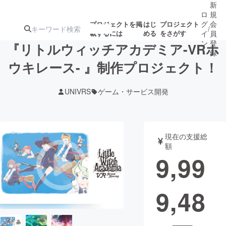
新
ロ
規
グ
会
プロジェクトを掲
はじ
プロジェクト
/
載するには
める
をさがす
イ
員
ン
登
『リトルウィッチアカデミア-VRホ
録
ウキレース- 』制作プロジェクト！
人気のプロ
注目のリ
注目の新着プロ
募集終了が近いプ
もうすぐ公開
UNIVRS
ゲーム・サービス開発
ジェクト
ターン
ジェクト
ロジェクト
されます
アート・写真
音楽
現在の支援総
額
9,99
テクノロジー・ガジェット
ゲーム・サ
9,48
映像・映画
書籍・雑誌
ビジネス・起業
チャレンジ