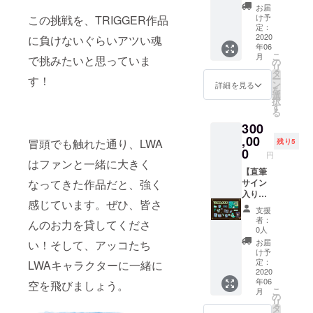
ゲーム
ポスト
「LWA
ジナル
ユー
スター
お届
・限定
パッ
カード
VR」DL
ゲーム
ザー
け予
この挑戦を、TRIGGER作品
風タペ
ゲーム
ケー
セット
キー ・
パッ
定：
ネーム
スト
内アイ
ジ」は
（2種）
オリジ
2020
に負けないぐらいアツい魂
ケージ
の限定
リー
テム
クラウ
年06
・デジ
ナルデ
・オリ
装飾と
（A2サ
セット
こ
ドファ
月
で挑みたいと思っていま
タルサ
スク
ジナル
の
ホウキ
イズ）
（クラ
リ
ンディ
ウンド
トップ
ステッ
タ
の軌跡
・オリ
ウド
ー
す！
ング限
トラッ
壁紙 ・
カー ・
ン
に特別
詳細を見る
ジナルT
ファン
を
定デザ
ク ・デ
加藤オ
「LWA
選
な演出
シャツ
ディン
択
インの
ジタル
ズワル
VR」サ
す
が入り
（フ
グ限定
る
ディス
設定資
ド氏複
ポー
ます）
リーサ
のキャ
ク入り
300
料集
製サイ
ターの
・シャ
イズ）
ラメイ
ゲーム
（A4：
ン入り
,00
証セッ
リオポ
冒頭でも触れた通り、LWA
・限定
残り5
クパー
パッ
20-30
コンセ
ト
0
スター
ゲーム
ツと魔
円
ケージ
ペー
プト
（ゲー
はファンと一緒に大きく
風タペ
内アイ
法のホ
です。
ジ） ・
アート
【直筆
ム内で
スト
テム
ウキ）
※記載し
なってきた作品だと、強く
ゲーム
ポスト
サイン
表示さ
リー
セット
クラウ
て欲し
オープ
カード
入り特
れる
（A2サ
（クラ
ドファ
いお名
感じています。ぜひ、皆さ
ニング
セット
大コン
ユー
イズ）
ウド
ンディ
支援
前を備
映像先
（2種）
セプト
ザー
・オリ
ファン
者：
ング限
んのお力を貸してくださ
考欄に
行配信
・デジ
アート
ネーム
ジナルT
0人
ディン
定の
記入し
・ディ
タルサ
コー
の限定
シャツ
グ限定
お届
い！そして、アッコたち
ゲーム
てくだ
スク入
ウンド
ス】 ・
装飾と
（フ
け予
のキャ
内アイ
さい。
りオリ
トラッ
「LWA
ホウキ
定：
LWAキャラクターに一緒に
リーサ
ラメイ
テム
※希望の
ジナル
ク ・デ
VR」DL
2020
の軌跡
イズ）
クパー
（キャ
お名前
年06
ゲーム
ジタル
キー ・
空を飛びましょう。
に特別
・限定
ツと魔
ラメイ
こ
が無い
月
パッ
設定資
オリジ
な演出
の
ゲーム
法のホ
ク用限
リ
場合、
ケージ
料集 ・
ナルデ
が入り
タ
内アイ
ウキ）
定パー