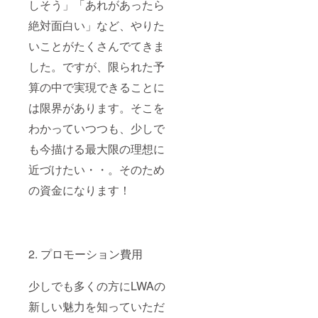
しそう」「あれがあったら
メイン
ティ
ク」
発送予
キャラ
ビジュ
ザービ
「デジ
定と
クター
絶対面白い」など、やりた
アルは
ジュア
タル設
なって
※DL
現在公
ルとは
定資料
おりま
いことがたくさんでてきま
キーは
開され
別に新
集」を
す。
プロ
ている
規書き
いれて
した。ですが、限られた予
ジェク
ティ
下ろし
お送り
ト終了
ザービ
となり
しま
算の中で実現できることに
後、ご
ジュア
ます。
す。 ※
希望の
は限界があります。そこを
ルとは
※進捗確
メイン
機種に
別に新
認MTG
ビジュ
合わせ
わかっていつつも、少しで
規書き
は2019
アルは
てお送
下ろし
年9月、
ティ
も今描ける最大限の理想に
りいた
のもの
11月、
ザービ
しま
となり
2020年
ジュア
近づけたい・・。そのため
す。(対
ます。
1月のう
ルとは
応予定
※ゲーム
ちいず
別に新
の資金になります！
プラッ
は6月、
れか1回
規書き
ト
その他
を選択
下ろし
フォー
グッズ
してい
となり
ム：
は6月以
ただき
ます。
Oculus
降順次
ます。
※進捗確
Rift,
2. プロモーション費用
発送予
（日時
認MTG
Oculus
定と
は別途
は2019
Quest,
なって
ご案
年9月、
PlaySta
少しでも多くの方にLWAの
おりま
内、交
11月、
tion VR,
す。
通費は
2020年
新しい魅力を知っていただ
SteamV
自己負
1月のう
R) ※対