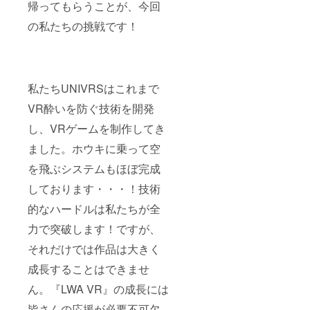
DLキー
VR機器
プロ
ト特大
帰ってもらうことが、今回
合わせ
る可能
スター
は付属
を確認
ジェク
複製原
てお送
性がご
風タペ
しませ
の私たちの挑戦です！
させて
ト終了
画
りいた
ざいま
スト
ん ※本
いただ
後、ご
（A1）
しま
す。 ※
リー
アイテ
き、ご
希望の
※備考欄
す。(対
ディス
（A2）
ムは
希望に
VR機器
に掲載
応予定
ク内に
・オリ
51,980
合わせ
を確認
したい
プラッ
ゲーム
ジナルT
円〜上
てお送
させて
お名前
ト
データ
私たちUNIVRSはこれまで
シャツ
のコー
りいた
いただ
を記入
フォー
は含ま
（フ
スに含
しま
きま
してく
ム：
れてお
VR酔いを防ぐ技術を開発
リーサ
まれて
す。(対
す。(対
ださ
Oculus
りませ
イズ）
いま
応予定
応予定
い。
し、VRゲームを制作してき
Rift,
ん。
・限定
す。
プラッ
プラッ
※DL
Oculus
ゲーム
ゲーム
ました。ホウキに乗って空
ト
ト
キーは
Quest,
自体は
内アイ
フォー
フォー
プロ
PlaySta
別途DL
テム
を飛ぶシステムもほぼ完成
ム：
ム：
ジェク
tion VR,
キーを
セット
Oculus
Oculus
ト終了
SteamV
送付い
しております・・・！技術
（限定
Rift,
Rift,
後、ご
R) ※対
たしま
のキャ
Oculus
Oculus
希望の
応プ
す。 ※
的なハードルは私たちが全
ラメイ
Quest,
Quest,
機種に
ラット
魔導石
クパー
PlaySta
PlaySta
合わせ
フォー
力で突破します！ですが、
型USB
ツと魔
tion VR,
tion VR,
てお送
ムに
メモリ
法のホ
それだけでは作品は大きく
SteamV
SteamV
りいた
よって
は「オ
ウキ）
R) ※対
R) ※対
しま
発売時
リジナ
・フィ
成長することはできませ
応プ
応プ
す。(対
期が異
ルデス
ジカル
ラット
ラット
応予定
なる場
クトッ
ん。『LWA VR』の成長には
設定資
フォー
フォー
プラッ
合がご
プ壁
料集 ・
ムに
ムに
ト
ざいま
紙」
皆さんの応援が必要不可欠
魔導石