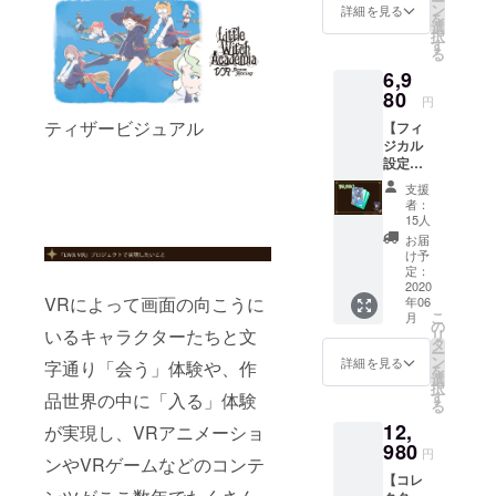
ー
公序良
・オリ
ゲーム
スク
ます）
ン
テム
詳細を見る
・フィ
ツと限
を
俗に反
ジナル
オープ
トップ
・シャ
選
セット
ジカル
定の魔
択
する場
ステッ
ニング
壁紙 ・
リオポ
す
（クラ
設定資
法のホ
る
合、当
カー ・
映像先
加藤オ
スター
ウド
料集
ウキ）
方が不
6,9
「LWA
行配信
ズワル
風タペ
ファン
（A4：
がもら
適切と
VR」サ
・ディ
ド氏複
80
スト
ディン
20-30
円
えま
判断し
ポー
スク入
製サイ
リー
グ限定
ペー
す。さ
ティザービジュアル
た場合
【フィ
ターの
りオリ
ン入り
（A2サ
のキャ
ジ） ※
らにフ
は、
ジカル
証セッ
ジナル
コンセ
イズ）
ラメイ
記載し
リーサ
CAMPF
設定資
ト
ゲーム
プト
・オリ
クパー
て欲し
イズの
IREのア
料集単
（ゲー
パッ
アート
ジナルT
ツと魔
いお名
支援
オリジ
カウン
品コー
ム内で
ケージ
ポスト
シャツ
法のホ
者：
前を備
ナルT
ト名で
ス】 ・
表示さ
・オリ
カード
（フ
15人
ウキ）
考欄に
シャツ
記載致
「LWA
れる
ジナル
セット
リーサ
・フィ
お届
記入し
とアッ
しま
VR」
ユー
ステッ
（2種）
イズ）
け予
ジカル
てくだ
コの
す。
フィジ
ザー
カー ・
・デジ
定：
・限定
設定資
さい。
ベッド
※DL
カル設
2020
ネーム
「LWA
タルサ
ゲーム
料集
※希望の
横に
VRによって画面の向こうに
キーは
年06
定資料
の限定
VR」サ
ウンド
内アイ
（A4：
お名前
飾って
こ
月
プロ
集
装飾と
ポー
トラッ
の
テム
20-30
が無い
いるキャラクターたちと文
ある
リ
ジェク
（A4：
ホウキ
ターの
ク ・デ
タ
セット
ペー
場合、
シャリ
ー
ト終了
20-30
の軌跡
証セッ
ジタル
ン
（クラ
詳細を見る
ジ） ・
字通り「会う」体験や、作
公序良
オのポ
を
後、ご
ペー
に特別
ト
設定資
選
ウド
ゲーム
俗に反
スター
択
希望の
ジ）
な演出
（ユー
料集 ・
す
品世界の中に「入る」体験
ファン
内のク
する場
をイ
る
VR機器
ゲーム
が入り
ザー
ゲーム
ディン
レジッ
合、当
メージ
を確認
12,
制作を
が実現し、VRアニメーショ
ます）
ネーム
オープ
グ限定
トにあ
方が不
したA2
させて
振り返
980
・シャ
の限定
ニング
のキャ
なたの
円
適切と
タペス
ンやVRゲームなどのコンテ
いただ
る設定
リオポ
装飾と
映像先
ラメイ
お名前
判断し
トリー
き、ご
【コレ
資料集
スター
ホウキ
行配信
クパー
を追加
た場合
がつき