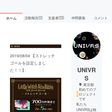
活動報告
支援者
仲間募集
コメント
ホーム
38
99+
2019/08/04 【ストレッチ
ゴールを設定しまし
UNIVR
た！！】
S
東京都
初めてのプ
ロジェクト
です
私たち
UNIVRSは独