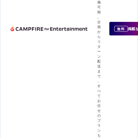
施
可
能
。
企
画
掲載
無料
か
ら
リ
タ
ー
ン
配
送
ま
で
、
す
べ
て
お
任
せ
の
プ
ラ
ン
も