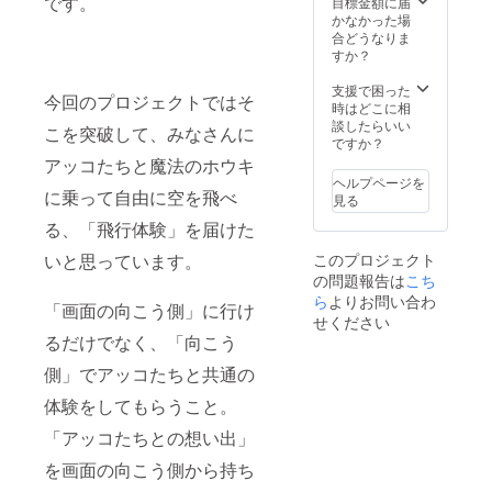
です。
メモリ
目標金額に届
ます！
スにて
（大）
俗に反
ム：
定と
ク内に
りオリ
は「オ
かなかった場
さらに
世界最
・メイ
する場
Oculus
なって
ゲーム
ジナル
リジナ
合どうなりま
ゲーム
速で
ンビ
合、当
Rift,
おりま
データ
ゲーム
ルデス
すか？
内クレ
「LWA
ジュア
方が不
Oculus
す。
は含ま
パッ
クトッ
ジット
VR」最
ル複製
適切と
Quest,
れてお
ケージ
プ壁
支援で困った
にお名
新バー
原画
判断し
PlaySta
今回のプロジェクトではそ
りませ
・オリ
紙」
時はどこに相
前（サ
ジョン
（A4：
た場合
tion VR,
ん。
ジナル
「デジ
談したらいい
イズ
をご体
額縁あ
こを突破して、みなさんに
は、
SteamV
ゲーム
ステッ
タルサ
ですか？
大）を
験いた
り） ・
CAMPF
R) ※対
自体は
カー ・
ウンド
アッコたちと魔法のホウキ
記載さ
だきま
進捗確
IREのア
応プ
別途DL
「LWA
トラッ
せてい
す。
認ミー
ヘルプページを
カウン
ラット
キーを
VR」サ
に乗って自由に空を飛べ
ク」
ただき
（お土
ティン
見る
ト名で
フォー
送付い
ポー
「デジ
ます！
産に
グ
記載致
ムに
たしま
る、「飛行体験」を届けた
ターの
タル設
※備考欄
LWA VR
@UNIV
しま
よって
す。 ※
証セッ
定資料
に掲載
パー
RSへの
す。
発売時
いと思っています。
このプロジェクト
ゲーム
ト
集」を
したい
カーを
ご参加
※DL
期が異
は6月、
の問題報告は
こち
（ユー
いれて
お名前
プレゼ
（お土
キーは
なる場
その他
ザー
ら
よりお問い合わ
お送り
を記入
ント）
産に
プロ
「画面の向こう側」に行け
合がご
グッズ
ネーム
します
せください
してく
※備考欄
LWA VR
ジェク
ざいま
は6月以
の限定
※各グッ
るだけでなく、「向こう
ださ
に掲載
パー
ト終了
す。予
降順次
装飾と
ズは6月
い。
したい
カーを
後、ご
めご了
発送予
ホウキ
以降に
側」でアッコたちと共通の
※DL
お名前
プレゼ
希望の
承くだ
定と
の軌跡
お届け
キーは
を記入
ント）
VR機器
さい。
なって
体験をしてもらうこと。
に特別
予定 ※
プロ
してく
・直筆
を確認
※対応プ
おりま
な演出
こちら
ジェク
ださ
サイン
させて
ラット
「アッコたちとの想い出」
す。
が入り
のコー
ト終了
い。
入りコ
いただ
フォー
ます）
スに、
後、ご
※DL
ンセプ
き、ご
を画面の向こう側から持ち
ムは変
・シャ
ゲーム
希望の
キーは
トアー
希望に
更され
リオポ