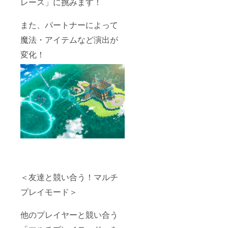
レース」に挑みます！
ザービ
ジュア
また、パートナーによって
ルとは
別に新
魔法・アイテムなど演出が
規書き
下ろし
変化！
となり
ます ※
進捗確
認MTG
は2019
年9月、
11月、
2020年
1月の3
回のう
ち1回を
選択し
ていた
だきま
す（日
＜友達と競い合う！マルチ
時は別
途ご案
プレイモード＞
内、交
通費は
自己負
他のプレイヤーと競い合う
担とな
ります