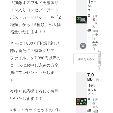
までにない
【ゲー
「加藤オズワルド氏複製サ
ムDL
VR体験を生
イン入りコンセプトアート
コー
み出し、世
ス】 ・
支援
ポストカードセット」を「2
界に向けて
「LWA
者：
VR」DL
VRコンテン
185
種類」から「5種類」へ大幅
キー ・
人
ツを発信し
オリジ
お届
増量いたします！！
ていきま
ナルデ
け予
スク
定：
す。
2020
トップ
さらに！800万円に到達した
年06
壁紙
こ
月
際は新たに「特製クリア
ゲーム
の
リ
のDL
タ
ー
ファイル」を7,980円以降の
キーと
ン
詳細を見る
を
オリジ
選
コースにお申し込みの方全
択
ナルデ
す
る
スク
員にプレゼントいたしま
7,9
トップ
80
壁紙で
す！
円
す。 DL
【デジ
キーは
タル＆
今後とも応援よろしくお願
プロ
フィジ
ジェク
カル
いいたします！！
ト終了
支援
グッズ
後、ご
者：
コー
希望の
41人
※ポストカードセットのプレ
ス】 ・
VR機器
お届