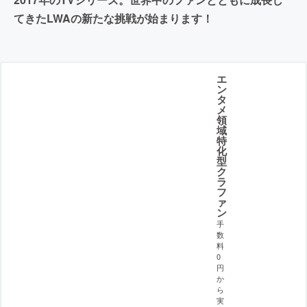
てきたLWAの新たな挑戦が始まります！
エ
ン
タ
メ
領
域
特
化
型
ク
ラ
フ
ァ
ン
手
数
料
0
円
か
ら
実