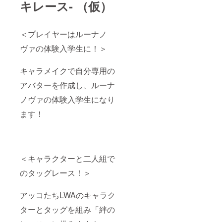
キレース- （仮）
その他
途DL
グッズ
キーを
は6月以
送付）
降順次
※魔導石
＜プレイヤーはルーナノ
発送予
型USB
定と
メモリ
ヴァの体験入学生に！＞
なって
は「オ
おりま
リジナ
す。
キャラメイクで自分専用の
ルデス
クトッ
アバターを作成し、ルーナ
プ壁
紙」
ノヴァの体験入学生になり
「デジ
タルサ
ます！
ウンド
トラッ
ク」
「デジ
タル設
＜キャラクターと二人組で
定資料
集」を
のタッグレース！＞
いれて
お送り
します
アッコたちLWAのキャラク
※メイン
ビジュ
ターとタッグを組み「絆の
アルは
ティ