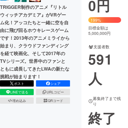
0
円
TRIGGER制作のアニメ『リトル
まちづくり・地域活性化
ウィッチアカデミア』がVRゲー
199%
ム化！アッコたちと一緒に空を自
目標金額は
CAMPFIRE for Social Good
CAMPFIRE Creation
由に飛び回るホウキレースゲーム
5,000,000円
CAMPFIREふるさと納税
machi-ya
コミュニティ
です！2013年のアニメミライから
始まり、クラウドファンディング
支援者数
591
を経て映画化、そして2017年の
TVシリーズ。世界中のファンと
ともに成長してきたLWAの新たな
人
挑戦が始まります！
ポスト
シェア
LINEで送る
URLコピー
募集終了まで残
埋め込み
QRコード
り
終了