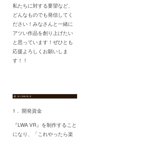
自体は
送付い
ざいま
魔導石
私たちに対する要望など、
（A4：
別途DL
たしま
す。 ※
型USB
額縁あ
キーを
す。 ※
ディス
メモリ
どんなものでも発信してく
り） ・
送付い
魔導石
ク内に
は「オ
進捗確
たしま
型USB
ゲーム
リジナ
ださい！みなさんと一緒に
認ミー
す。 ※
メモリ
データ
ルデス
ティン
魔導石
は「オ
は含ま
アツい作品を創り上げたい
クトッ
グ
型USB
リジナ
れてお
プ壁
@UNIV
と思っています！ぜひとも
メモリ
ルデス
りませ
紙」
RSへの
は「オ
クトッ
ん。別
「デジ
ご参加
応援よろしくお願いしま
リジナ
プ壁
途DL
タルサ
（お土
ルデス
紙」
キーを
ウンド
す！！
産に
クトッ
「デジ
送付い
トラッ
LWA VR
プ壁
タルサ
たしま
ク」
パー
紙」
ウンド
す。 ※
「デジ
カーを
「デジ
トラッ
魔導石
タル設
プレゼ
タルサ
ク」
型USB
定資料
ント）
ウンド
「デジ
メモリ
集」を
・直筆
トラッ
タル設
は「オ
いれて
サイン
ク」
定資料
リジナ
お送り
入りコ
「デジ
集」を
ルデス
しま
ンセプ
タル設
いれて
クトッ
す。 ※
1． 開発資金
トアー
定資料
お送り
プ壁
ゲーム
ト特大
集」を
しま
紙」
は6月、
複製原
いれて
す。 ※
「デジ
その他
『LWA VR』を制作すること
画 ・オ
お送り
メイン
タルサ
グッズ
リジナ
しま
ビジュ
ウンド
になり、「これやったら楽
は6月以
ルプレ
す。 ※
アルは
トラッ
降順次
イヤー