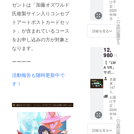
「LWA
を確認
け予
ゼントは「加藤オズワルド
VR」DL
定：
させて
キー ・
2020
いただ
氏複製サイン入りコンセプ
年06
オリジ
き、ご
こ
月
ナルデ
の
希望に
トアートポストカードセッ
リ
スク
タ
合わせ
ー
トップ
ト」が含まれているコース
ン
てお送
詳細を見る
を
壁紙 ・
選
りいた
択
をお申し込みの方が対象と
加藤オ
す
しま
る
ズワル
す。(対
なります。
12,
ド氏複
応予定
製サイ
980
プラッ
円
ン入り
ト
ーーーー
【「LW
コンセ
フォー
A VR」
プト
ム：
サポー
アート
Oculus
活動報告も随時更新中で
ターの
ポスト
Rift,
支援
証コー
カード
す！
Oculus
者：
ス】 ・
セット
147
Quest,
「LWA
（2種）
人
PlaySta
VR」DL
・デジ
お届
tion VR,
キー ・
タルサ
け予
SteamV
オリジ
定：
ウンド
R) ※対
2020
ナルデ
トラッ
応プ
年06
スク
ク ・デ
ラット
こ
月
トップ
の
ジタル
フォー
リ
壁紙 ・
タ
設定資
ムに
ー
加藤オ
ン
料集
詳細を見る
よって
を