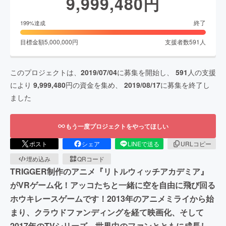
9,999,480
円
終了
199
%達成
目標金額
5,000,000
円
支援者数
591
人
このプロジェクトは、
2019/07/04
に募集を開始し、
591
人の支援
により
9,999,480
円の資金を集め、
2019/08/17
に募集を終了し
ました
もう一度プロジェクトをやってほしい
ポスト
シェア
LINEで送る
URLコピー
埋め込み
QRコード
TRIGGER制作のアニメ『リトルウィッチアカデミア』
がVRゲーム化！アッコたちと一緒に空を自由に飛び回る
ホウキレースゲームです！2013年のアニメミライから始
まり、クラウドファンディングを経て映画化、そして
2017年のTVシリーズ。世界中のファンとともに成長し