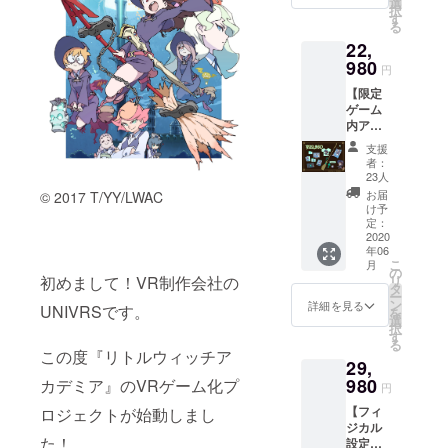
ズワル
選
（A4：
発売時
択
ド氏複
す
20-30
期が異
る
製サイ
ペー
なる場
22,
ン入り
ジ） ・
合がご
980
コンセ
ゲーム
円
ざいま
プト
オープ
す。予
【限定
アート
ニング
めご了
ゲーム
ポスト
映像先
承くだ
内アイ
カード
行配信
さい。
テム＋
セット
ゲーム
支援
※ゲーム
オリジ
（2種）
制作を
者：
は6月、
ナルT
・デジ
23人
振り返
その他
シャツ
タルサ
るデジ
お届
© 2017 T/YY/LWAC
グッズ
＋シャ
ウンド
け予
タル設
は6月以
リオポ
定：
トラッ
定資料
降順次
スター
2020
ク ・デ
集で
発送予
年06
風タペ
ジタル
す！こ
定と
こ
月
スト
の
設定資
こでし
なって
初めまして！VR制作会社の
リ
リー
タ
料集
かみら
おりま
ー
コー
ン
（A4：
詳細を見る
れない
UNIVRSです。
す。
を
ス】 ・
選
20-30
設定画
択
「LWA
す
ペー
などを
る
VR」DL
ジ） ・
この度『リトルウィッチア
多数収
29,
キー ・
ゲーム
録予
オリジ
980
カデミア』のVRゲーム化プ
オープ
定！さ
円
ナルデ
ニング
らに
【フィ
ロジェクトが始動しまし
スク
映像先
ゲーム
ジカル
トップ
行配信
発売に
た！
設定資
壁紙 ・