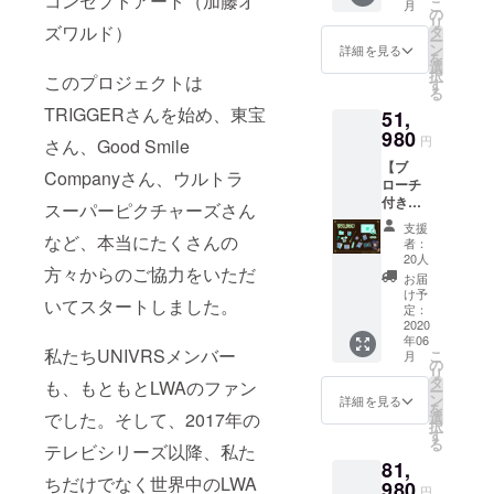
コンセプトアート（加藤オ
に特別
合わせ
こ
月
キー ・
ク ・デ
の
行配信
な演出
てお送
リ
オリジ
ズワルド）
ジタル
タ
・ディ
が入り
りいた
ー
ナルデ
設定資
ン
スク入
詳細を見る
ます）
しま
を
スク
料集
選
りオリ
・ゲー
す。(対
択
このプロジェクトは
トップ
（A4：
す
ジナル
ム内の
応予定
る
壁紙 ・
20-30
ゲーム
クレ
プラッ
TRIGGERさんを始め、東宝
51,
加藤オ
ペー
パッ
ジット
ト
ズワル
980
ジ） ・
ケージ
円
にあな
さん、Good Smile
フォー
ド氏複
ゲーム
・オリ
たのお
ム：
【ブ
製サイ
オープ
ジナル
Companyさん、ウルトラ
名前を
Oculus
ローチ
ン入り
ニング
ステッ
追加
Rift,
付き体
コンセ
映像先
スーパーピクチャーズさん
カー ・
（小）
Oculus
験入学
プト
行配信
「LWA
支援
「LWA
Quest,
許可証
など、本当にたくさんの
アート
・ディ
VR」サ
者：
VR」サ
PlaySta
コー
ポスト
スク入
20人
ポー
ポー
tion VR,
方々からのご協力をいただ
ス】 ・
カード
りオリ
ターの
お届
ターの
SteamV
「LWA
セット
ジナル
け予
証セッ
証とし
いてスタートしました。
R) ※対
VR」DL
（2種）
定：
ゲーム
ト
て、
応プ
キー ・
2020
・デジ
パッ
（ゲー
ゲーム
ラット
年06
オリジ
タルサ
ケージ
ム内で
私たちUNIVRSメンバー
内で表
こ
フォー
月
ナルデ
ウンド
の
・オリ
表示さ
示され
リ
ムに
スク
トラッ
タ
ジナル
も、もともとLWAのファン
れる
るユー
ー
よって
トップ
ク ・デ
ン
ステッ
詳細を見る
ユー
ザー
を
発売時
壁紙 ・
ジタル
でした。そして、2017年の
選
カー ・
ザー
ネーム
択
期が異
加藤オ
設定資
す
「LWA
ネーム
に支援
る
なる場
テレビシリーズ以降、私た
ズワル
料集
VR」サ
の限定
者限定
合がご
81,
ド氏複
（A4：
ポー
装飾と
の装飾
ざいま
ちだけでなく世界中のLWA
製サイ
980
20-30
ターの
ホウキ
円