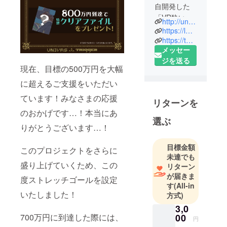
自開発した
「VR酔いを
http://univrs.jp/
防止する移
https://lwa-vr.com/
動技術」を
https://twitter.com/UNIVRSinc
メッセー
軸にVRコン
ジを送る
テンツ制作
現在、目標の500万円を大幅
を行ってい
に超えるご支援をいただい
ます。 「ど
こへでも行
ています！みなさまの応援
リターンを
けて、どん
のおかげです…！本当にあ
なことでも
選ぶ
りがとうございます…！
できて、ど
んな自分に
目標金額
このプロジェクトをさらに
もなれる」
未達でも
そんな最高
盛り上げていくため、この
リターン
の自由があ
が届きま
度ストレッチゴールを設定
る“もうひと
す
(All-in
いたしました！
方式)
つの世界”を
作ることを
3,0
00
700万円に到達した際には、
目標に、今
円