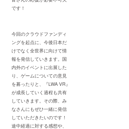
よって
よって
フォー
す。予
「デジ
型USB
発売時
発売時
ム：
めご了
です！
タルサ
メモリ
期が異
期が異
Oculus
承くだ
ウンド
・ブ
なる場
なる場
Rift,
さい。
トラッ
ローチ
合がご
合がご
Oculus
※対応プ
ク」
付き体
ざいま
ざいま
Quest,
ラット
「デジ
験入学
す。予
す。 ※
PlaySta
フォー
タル設
許可証
今回のクラウドファンディ
めご了
対応プ
tion VR,
ムは変
定資料
（ブ
承くだ
ラット
SteamV
更され
集」を
ローチ
ングを起点に、今後日本だ
さい。
フォー
R) ※対
る可能
いれて
はルー
※対応プ
ムは変
応プ
性がご
お送り
けでなく全世界に向けて情
ナノ
ラット
更され
ラット
ざいま
しま
ヴァ校
フォー
る可能
フォー
す。 ※
す。 ※
報を発信していきます。国
章がモ
ムは変
性がご
ムに
ディス
ゲーム
チー
更され
ざいま
よって
内外のイベントに出展した
ク内に
は6月、
フ） ・
る可能
す。 ※
発売時
ゲーム
その他
ゲーム
り、ゲームについての意見
性がご
ディス
期が異
データ
グッズ
内のク
ざいま
ク内に
なる場
は含ま
は6月以
レジッ
を募ったりと、『LWA VR』
す。 ※
ゲーム
合がご
れてお
降順次
トにあ
ディス
データ
ざいま
りませ
発送予
が成長していく過程も共有
なたの
ク内に
は含ま
す。 ※
ん。
定と
お名前
ゲーム
れてお
対応プ
ゲーム
なって
していきます。その際、み
を追加
データ
りませ
ラット
自体は
おりま
（大）
は含ま
ん。
フォー
別途DL
なさんにもぜひ一緒に発信
す。
・メイ
れてお
ゲーム
ムは変
キーを
ンビ
していただきたいのです！
りませ
自体は
更され
送付い
ジュア
ん。
別途DL
る可能
たしま
ル複製
途中経過に対する感想や、
ゲーム
キーを
性がご
す。 ※
原画