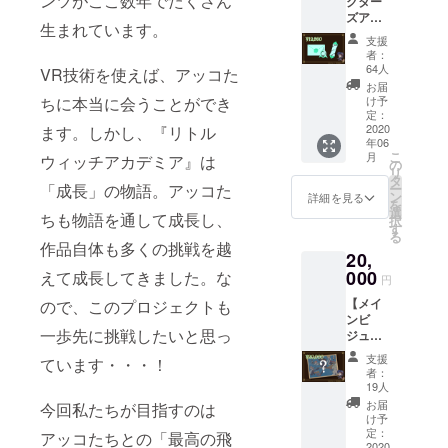
ンツがここ数年でたくさん
希望に
クター
のフィ
風タペ
の軌跡
・ディ
ツと魔
（中）
は、
ます。
合わせ
ズアイ
ジカル
スト
に特別
スク入
法のホ
・魔導
生まれています。
CAMPF
※記載し
てお送
テム
版で
リー
な演出
りオリ
ウキ）
石型
支援
IREのア
て欲し
りいた
コー
す！永
（A2サ
が入り
ジナル
・フィ
者：
USBメ
カウン
いお名
しま
ス】 ・
久保存
イズ）
ます）
ゲーム
64人
ジカル
VR技術を使えば、アッコた
モリ
ト名で
前を備
す。(対
魔導石
版とし
・オリ
・シャ
パッ
設定資
お届
（デジ
記載致
考欄に
応予定
型USB
てぜ
ちに本当に会うことができ
ジナルT
リオポ
ケージ
け予
料集
タルコ
しま
記入し
プラッ
メモリ
ひ！ ※
定：
シャツ
スター
・オリ
（A4：
ンテン
す。
てくだ
ト
・ブ
2020
ます。しかし、『リトル
こちら
（フ
風タペ
ジナル
20-30
ツ入
※DL
さい。
年06
フォー
ローチ
のコー
リーサ
スト
ステッ
ペー
り） 魔
キーは
こ
※希望の
月
ウィッチアカデミア』は
ム：
付き体
スに、
の
イズ）
リー
カー ・
ジ） ・
導石を
プロ
リ
お名前
Oculus
験入学
ゲーム
タ
・限定
（A2サ
「LWA
ゲーム
イメー
ジェク
「成長」の物語。アッコた
ー
が無い
Rift,
許可証
DLキー
ン
ゲーム
イズ）
VR」サ
詳細を見る
内のク
ジした
ト終了
を
場合、
Oculus
（ブ
は付属
選
内アイ
・オリ
ポー
レジッ
ちも物語を通して成長し、
USBメ
後、ご
択
公序良
Quest,
ローチ
しませ
す
テム
ジナルT
ターの
トにあ
モリに
希望の
る
俗に反
PlaySta
はルー
ん ※各
セット
シャツ
証セッ
作品自体も多くの挑戦を越
なたの
他のデ
VR機器
する場
20,
tion VR,
ナノ
グッズ
（クラ
（フ
ト
お名前
ジタル
を確認
合、当
SteamV
ヴァ校
000
えて成長してきました。な
は6月以
ウド
リーサ
（ユー
を追加
円
リワー
させて
方が不
R) ※対
章がモ
降にお
ファン
イズ）
ザー
（中）
ドを入
いただ
適切と
【メイ
ので、このプロジェクトも
応プ
チーフ
届け予
ディン
・限定
ネーム
・魔導
れてお
き、ご
判断し
ンビ
ラット
のもの
定 ※本
グ限定
ゲーム
の限定
石型
送りし
希望に
一歩先に挑戦したいと思っ
た場合
ジュア
フォー
になり
アイテ
のキャ
内アイ
装飾と
USBメ
ます！
合わせ
は、
ル複製
ムに
ます）
ムは
ラメイ
テム
ホウキ
モリ
支援
さらに
ています・・・！
てお送
CAMPF
原画
よって
・オリ
29,980
クパー
セット
の軌跡
者：
（デジ
ゲーム
りいた
IREのア
コー
発売時
ジナル
円〜上
19人
ツと魔
（限定
に特別
タルコ
内クレ
しま
カウン
ス】 ・
期が異
デスク
のコー
法のホ
のキャ
な演出
お届
今回私たちが目指すのは
ンテン
ジット
す。(対
ト名で
メイン
なる場
トップ
スに含
け予
ウキ）
ラメイ
が入り
ツ入
にお名
応予定
記載致
ビジュ
合がご
壁紙 ・
定：
まれて
アッコたちとの「最高の飛
・フィ
クパー
ます）
り） ・
前（サ
プラッ
しま
アル複
2020