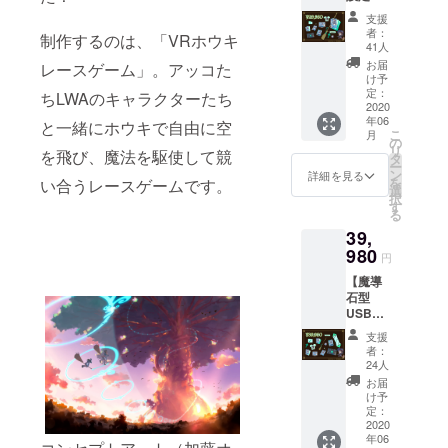
・ディ
先駆け
料集
加藤オ
スク入
て配信
支援
セット
ズワル
りオリ
者：
される
制作するのは、「VRホウキ
コー
ド氏複
41人
ジナル
予定の
ス】 ・
製サイ
ゲーム
お届
レースゲーム」。アッコた
ゲーム
「LWA
ン入り
け予
パッ
オープ
VR」DL
コンセ
定：
ちLWAのキャラクターたち
ケージ
ニング
キー ・
2020
プト
・オリ
映像を
年06
オリジ
と一緒にホウキで自由に空
アート
ジナル
一般公
こ
月
ナルデ
ポスト
の
ステッ
開より
リ
を飛び、魔法を駆使して競
スク
カード
タ
カー ・
早く超
ー
トップ
セット
ン
詳細を見る
「LWA
先行配
を
い合うレースゲームです。
壁紙 ・
（2種）
選
VR」サ
信いた
択
加藤オ
・デジ
す
ポー
しま
る
ズワル
タルサ
ターの
す。
39,
ド氏複
ウンド
証セッ
※DL
製サイ
980
トラッ
ト
円
キーは
ン入り
ク ・デ
（ゲー
プロ
【魔導
コンセ
ジタル
ム内で
ジェク
石型
プト
設定資
表示さ
ト終了
USBメ
アート
料集
れる
後、ご
モリ＋
ポスト
（A4：
ユー
支援
希望の
エンド
カード
20-30
者：
ザー
VR機器
クレ
セット
ペー
24人
ネーム
を確認
ジット
（2種）
ジ） ・
お届
の限定
させて
(中)コー
・デジ
ゲーム
け予
装飾と
いただ
ス】 ・
タルサ
定：
オープ
ホウキ
き、ご
「LWA
2020
ウンド
ニング
の軌跡
希望に
年06
VR」DL
トラッ
映像先