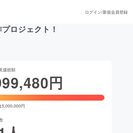
ログイン
/
新規会員登録
作プロジェクト！
うすぐ公開されます
支援総額
プロダクト
999,480
円
ファッション
スポーツ
,000,000円
数
ア
ソーシャルグッド
1
人