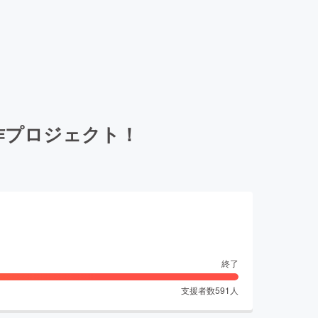
作プロジェクト！
終了
支援者数
591
人