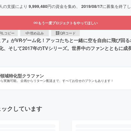
人の支援により
9,999,480
円の資金を集め、
2019/08/17
に募集を終了し
もう一度プロジェクトをやってほしい
RLコピー
埋め込み
QRコード
デミア』がVRゲーム化！アッコたちと一緒に空を自由に飛び回る
、そして2017年のTVシリーズ。世界中のファンとともに成
領域特化型クラファン
から実施可能。 企画からリターン配送まで、すべてお任せのプランもあります！
ェックしています