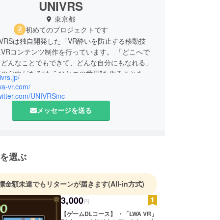
UNIVRS
東京都
初めてのプロジェクトです
IVRSは独自開発した「VR酔いを防止する移動技
VRコンテンツ制作を行っています。 「どこへで
、どんなことでもできて、どんな自分にもなれる」
の自由がある“もうひとつの世界”を作ることを目
ivrs.jp/
でにないVR体験を生み出し、世界に向けてVRコ
lwa-vr.com/
を発信していきます。
twitter.com/UNIVRSinc
メッセージを送る
を選ぶ
標金額未達でもリターンが届きます
(All-in方式)
3,000
円
【ゲームDLコース】 ・「LWA VR」