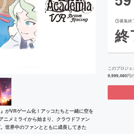
募集終
CAMPFIRE for Social Good
CAMPFIRE Creation
終
CAMPFIREふるさと納税
machi-ya
コミュニティ
このプロジェ
9,999,480
円
ア』がVRゲーム化！アッコたちと一緒に空を
のアニメミライから始まり、クラウドファン
ーズ。世界中のファンとともに成長してきた