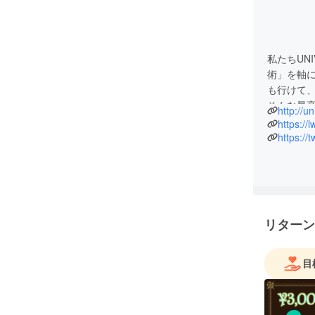
私たちUN
術」を軸に
も行けて
そんな最高
http://un
標に、今ま
https://
ンテンツ
https://
リターン
目