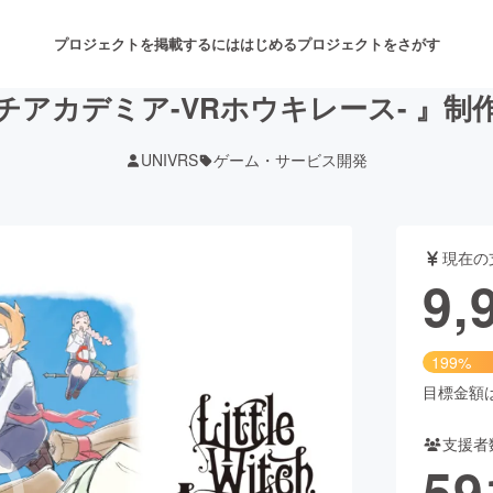
プロジェクトを掲載するには
はじめる
プロジェクトをさがす
チアカデミア-VRホウキレース- 』制
UNIVRS
ゲーム・サービス開発
注目のリターン
注目の新着プロジェクト
募集終了が近いプロジェクト
も
現在の
音楽
舞台・パフォーマンス
9,
ゲーム・サービス開発
フード・飲食店
199%
書籍・雑誌出版
アニメ・漫画
目標金額は5
支援者
チャレンジ
ビューティー・ヘルスケ
59