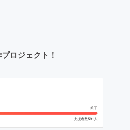
作プロジェクト！
終了
支援者数
591
人