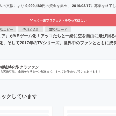
人の支援により
9,999,480
円の資金を集め、
2019/08/17
に募集を終了し
もう一度プロジェクトをやってほしい
RLコピー
埋め込み
QRコード
デミア』がVRゲーム化！アッコたちと一緒に空を自由に飛び回る
、そして2017年のTVシリーズ。世界中のファンとともに成
領域特化型クラファン
から実施可能。 企画からリターン配送まで、すべてお任せのプランもあります！
ェックしています