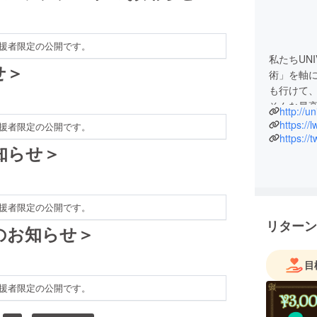
援者限定の公開です。
私たちUN
せ＞
術」を軸に
も行けて
そんな最高
http://un
標に、今ま
https://
援者限定の公開です。
ンテンツ
https://
お知らせ＞
援者限定の公開です。
リターン
遅延のお知らせ＞
目
援者限定の公開です。