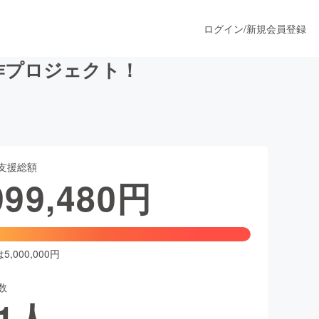
ログイン
/
新規会員登録
作プロジェクト！
うすぐ公開されます
支援総額
プロダクト
999,480
円
ファッション
スポーツ
,000,000円
数
ア
ソーシャルグッド
1
人