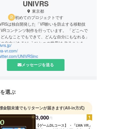
UNIVRS
東京都
初めてのプロジェクトです
IVRSは独自開発した「VR酔いを防止する移動技
VRコンテンツ制作を行っています。 「どこへで
、どんなことでもできて、どんな自分にもなれる」
の自由がある“もうひとつの世界”を作ることを目
ivrs.jp/
でにないVR体験を生み出し、世界に向けてVRコ
lwa-vr.com/
を発信していきます。
twitter.com/UNIVRSinc
メッセージを送る
を選ぶ
標金額未達でもリターンが届きます
(All-in方式)
3,000
円
【ゲームDLコース】 ・「LWA VR」