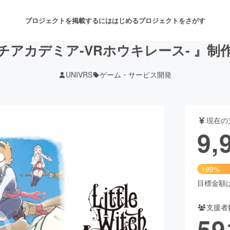
プロジェクトを掲載するには
はじめる
プロジェクトをさがす
チアカデミア-VRホウキレース- 』制
UNIVRS
ゲーム・サービス開発
注目のリターン
注目の新着プロジェクト
募集終了が近いプロジェクト
も
現在の
音楽
舞台・パフォーマンス
9,
ゲーム・サービス開発
フード・飲食店
199%
書籍・雑誌出版
アニメ・漫画
目標金額は5
支援者
チャレンジ
ビューティー・ヘルスケ
59