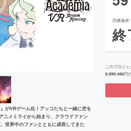
募集終
CAMPFIRE for Social Good
CAMPFIRE Creation
終
CAMPFIREふるさと納税
machi-ya
コミュニティ
このプロジェ
9,999,480
円
ア』がVRゲーム化！アッコたちと一緒に空を
のアニメミライから始まり、クラウドファン
ーズ。世界中のファンとともに成長してきた