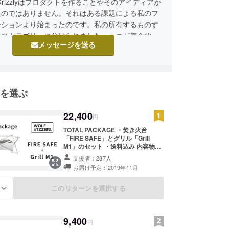
nd Grizzlyはプロダクトを作ることやそのアイディアか
たのではありません。それはある課題による私のフ
ーションより始まったのです。私の所有するものす
つのカテゴリーに分けられました。一つが都会的で
メッセージを送る
いいが、弱い。もう一つが、野生的で機能的だが、
使うのが難しい。
アウトドアグッズは、私の旅や計画された冒険のた
を選ぶ
庫にずっと眠っています。それ以外の場所に置いて
なんてないですよね？だって、毎日使わないんだも
22,400
円
TOTAL PACKAGE ・焚き火台
私はこの相違が無意味であるという結論で納得しま
「FIRE SAFE」とグリル「Grill
M1」のセット ・送料込み 内容物
しアウトドアツールが使いやすく、耐久性も高く、
FIRE SAFE ×1 (本体、キャリーケー
支援者：287人
良くあるならば、計画なし・下調べなし・パッキン
ス) Grill M1 ×1 (本体、キャリーケー
お届け予定：2019年11月
い気まぐれな冒険にも役に立つという確固たる信念
ス、火起こしツール、クリーニング
ツール)
っていました。
このリターンを選択する
る
たツールは、人々が裏庭からバックカントリーま
中アウトドアライフスタイルを体験し、生活するこ
にするでしょう。
9,400
円