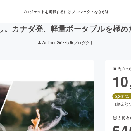
プロジェクトを掲載するには
プロジェクトをさがす
し。カナダ発、軽量ポータブルを極め
WolfandGrizzly
プロダクト
注目のリターン
注目の新着プロジェクト
募集終了が近いプロジェクト
も
現在の
音楽
舞台・パフォーマンス
10
ゲーム・サービス開発
フード・飲食店
5,261%
書籍・雑誌出版
アニメ・漫画
目標金額は2
支援者
チャレンジ
ビューティー・ヘルスケ
54