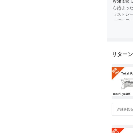
Wolf a
ら始まっ
ラストレ
べては二
見た目が
不恰好で
それらの
リターン
めに、倉
おく理由
の。
しかし、
した。も
デザイン
グもしな
を私は持
詳細を見
そういっ
で、一年
とを可能