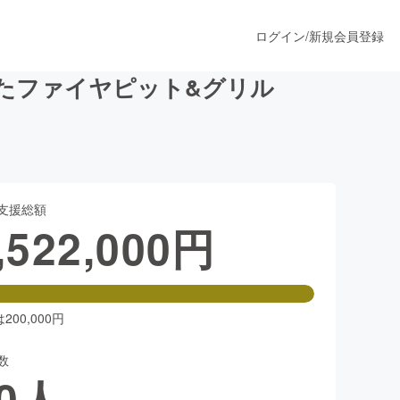
ログイン
/
新規会員登録
たファイヤピット&グリル
うすぐ公開されます
支援総額
プロダクト
,522,000
円
ファッション
スポーツ
00,000円
数
ア
ソーシャルグッド
0
人