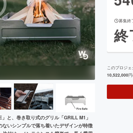
募集終
CAMPFIRE for Social Good
CAMPFIRE Creation
終
CAMPFIREふるさと納税
machi-ya
コミュニティ
このプロジェ
10,522,000
円
E」と、巻き取り式のグリル「GRILL M1」
のないシンプルで落ち着いたデザインが特徴