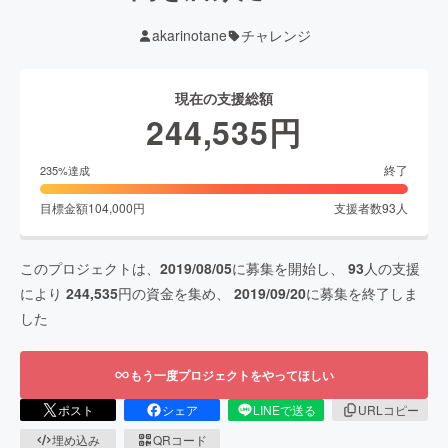
akarinotane
チャレンジ
現在の支援総額
244,535
円
終了
235
%達成
目標金額
104,000
円
支援者数
93
人
このプロジェクトは、
2019/08/05
に募集を開始し、
93
人の支援
により
244,535
円の資金を集め、
2019/09/20
に募集を終了しま
した
もう一度プロジェクトをやってほしい
ポスト
シェア
LINEで送る
URLコピー
埋め込み
QRコード