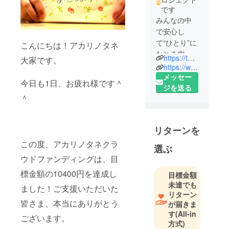
です
みんなの中
で安心し
て“ひとり”に
こんにちは！アカリノタネ
なれる空間
https://twitter.com/akarinotane?lang=ja
大家です。
を。日常の
https://www.instagram.com/akarino_tane/?hl=ja
慌ただし
メッセー
今日も1日、お疲れ様です＾
さ、様々な
ジを送る
＾
重圧の中で
感じてしま
う息苦し
リターンを
さ、「強く
この度、アカリノタネクラ
あらねばな
選ぶ
らない」と
ウドファンディングは、目
いう声。そ
標金額の10400円を達成し
目標金額
ういうもの
未達でも
ました！ご支援いただいた
を否定する
リターン
のではな
皆さま、本当にありがとう
が届きま
く、一緒に
す
(All-in
ございます。
見つめなが
方式)