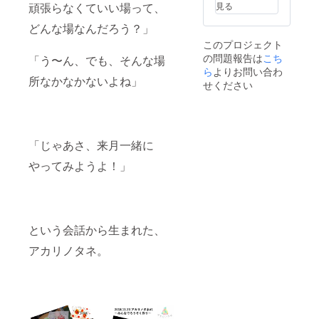
※メール
見る
頑張らなくていい場って、
アドレ
スは必
どんな場なんだろう？」
ず誤り
このプロジェクト
のない
の問題報告は
こち
ように
「う〜ん、でも、そんな場
ご記入
ら
よりお問い合わ
所なかなかないよね」
くださ
せください
い。閉
じる
「じゃあさ、来月一緒に
やってみようよ！」
という会話から生まれた、
アカリノタネ。