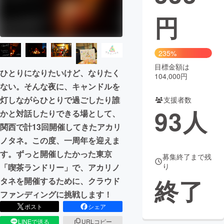
円
まちづくり・地域活性化
CAMPFIRE for Social Good
CAMPFIRE Creation
235%
CAMPFIREふるさと納税
machi-ya
コミュニティ
目標金額は
ひとりになりたいけど、なりたく
104,000円
ない。そんな夜に、キャンドルを
灯しながらひとりで過ごしたり誰
支援者数
93
人
かと対話したりできる場として、
関西で計13回開催してきたアカリ
ノタネ。この度、一周年を迎えま
す。ずっと開催したかった東京
募集終了まで残
り
「喫茶ランドリー」で、アカリノ
終了
タネを開催するために、クラウド
ファンディングに挑戦します！
ポスト
シェア
LINEで送る
URLコピー