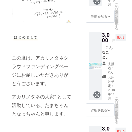
年10
代込
タネが
分の
こ
月
み）】
できる
の
ケータ
リ
11月23
セット
タ
リン
ー
日東京
（キャ
ン
グ、ア
詳細を見る
を
開催の
ンドル
選
カリノ
択
当日チ
＋ス
す
タネの
る
ケット
テッ
コンテ
3,0
をお届
カー＋
ンツに
残り3
けしま
00
二人で
ご参加
円
す。 ※
一緒に
いただ
「こん
食べ物
読める
けま
なこ
のアレ
アカリ
す。 ※
この度は、アカリノタネク
と、
ルギー
ノ絵
備考欄
やって
などあ
本）を
に、ど
支援
ラウドファンディングペー
みた
る方が
お届け
んなお
者：
い！」
いらっ
しま
2人
手伝い
ジにお越しいただきありが
「でも
しゃい
す。 ※
をして
お届
一人
ました
メール
け予
いただ
とうございます。
じゃう
ら、備
定：
アドレ
けるか
まく考
2019
考欄に
スは必
ご記入
年11
えられ
記載お
アカリノタネの大家* として
ず誤り
くださ
こ
月
ない」
願いし
の
のない
い。 ※
リ
「壁打
活動している、たまちゃん
ます。
タ
ように
お手伝
ー
ちがし
（アレ
ン
ご記入
詳細を見る
いが思
を
となっちゃんと申します。
た
ルギー
選
くださ
いつか
択
い！」
のない
す
い。閉
ない場
る
「アカ
方は、
じる
合、ご
3,0
リノタ
「特に
連絡い
残り5