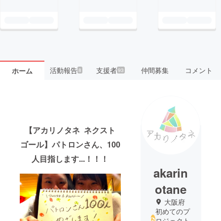
活動報告
支援者
仲間募集
コメント
ホーム
8
93
【アカリノタネ ネクスト
ゴール】パトロンさん、100
人目指します...！！！
akarin
otane
大阪府
初めてのプ
ロジェクト