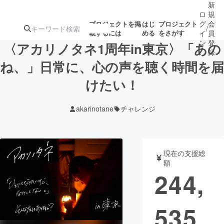
新
ロ
規
グ
会
プロジェクトを掲
はじ
プロジェクト
/
載するには
める
をさがす
イ
員
ン
登
〈アカリノタネ1周年in東京〉「あの
録
ね、」日常に、心の声を聴く時間を届
けたい！
人気のプロ
注目のリ
注目の新着プロ
募集終了が近いプ
もうすぐ公開
ジェクト
ターン
ジェクト
ロジェクト
されます
akarinotane
チャレンジ
アート・写真
音楽
現在の支援総
テクノロジー・ガジェット
ゲーム・サ
額
244,
映像・映画
書籍・雑誌
535
ビジネス・起業
チャレンジ