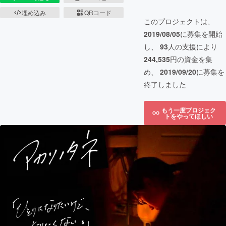
埋め込み
QRコード
このプロジェクトは、
2019/08/05
に募集を開始
し、
93
人の支援により
244,535
円の資金を集
め、
2019/09/20
に募集を
終了しました
もう一度プロジェク
トをやってほしい