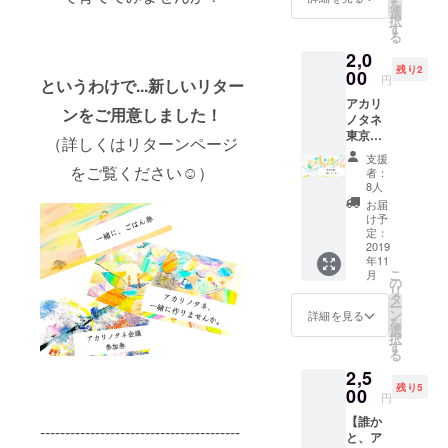
を
しま
す。 ※
選
択
す】 東
メール
す
る
京に行
アドレ
2,0
くのは
スは必
残り2
難しい
00
ず誤り
円
というわけで...新しいリター
方、お
のない
アカリ
家でア
ように
ンをご用意しました！
ノタネ
カリノ
ご記入
東京開
タネを
くださ
（詳しくはリターンページ
催、一
体験し
い。 ＊
支援
緒に作
てみた
をご覧ください☺️）
備考欄
者：
りませ
い方
で、オ
8人
んか？
へ。ひ
フライ
お届
当日運
とりで
ン希望
け予
営、当
アカリ
定：
orオン
日カメ
2019
ノタネ
ライン
年11
ラマ
ができ
希望の
こ
月
ン、イ
るセッ
の
旨をお
リ
ベント
ト
タ
知らせ
ー
レポー
（キャ
ン
くださ
詳細を見る
を
ト、広
ンドル
選
い。オ
択
報、、
＋ス
す
フライ
る
、 あな
テッ
ン会議
2,5
たがで
カー＋
は、大
残り5
きるこ
00
アカリ
阪中心
円
となん
ノ絵
部で開
【誰か
でも
本）を
催予定
----------------------------------------
と、ア
OK。ど
お届け
です。