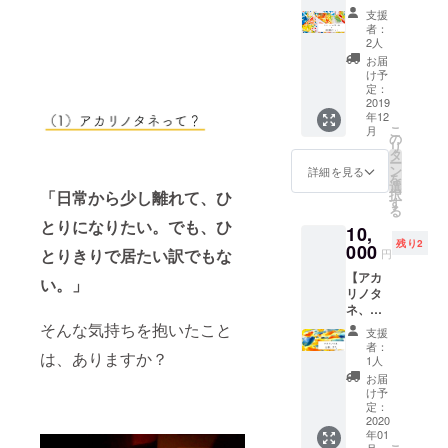
当日ご
ルギー
いただ
せん
＊クラ
支援
招待チ
などあ
きま
か？ ＊
者：
ウド
ケット
る方が
す。 ※
2人
場づく
ファン
（1000
いらっ
メール
りやア
お届
ディン
円分
しゃい
アドレ
け予
カリノ
グ終了
ケータ
ました
定：
スは必
タネに
次第、
リング
2019
ら、備
ず誤り
ついて
こちら
年12
代込
考欄に
のない
の想い
から再
こ
月
み）＋
記載お
の
ように
などを
度ご連
リ
大家か
願いし
タ
ご記入
備考欄
絡させ
ー
ら手書
ます。
ン
くださ
詳細を見る
にてお
ていた
を
きのお
（アレ
選
い。
知らせ
だきま
択
「日常から少し離れて、ひ
手紙＋
ルギー
す
くださ
す。
る
アカリ
のない
い。ク
とりになりたい。でも、ひ
10,
ノタネ
方は、
ラファ
残り2
企画
000
「特に
とりきりで居たい訳でもな
ン終了
円
書】 ア
なし」
後、再
【アカ
カリノ
で大丈
い。」
度ご連
リノタ
タネを
夫で
絡させ
ネ、出
ただた
す。）
ていた
張しま
そんな気持ちを抱いたこと
だ応援
※メール
だきま
支援
す！】
してく
アドレ
者：
す。 ※
は、ありますか？
「アカ
れてい
スは必
1人
メール
リノタ
て、東
ず誤り
お届
アドレ
ネ、う
京開催
のない
け予
スは必
ちの地
にも来
定：
ように
ず誤り
域にも
2020
てくれ
ご記入
のない
年01
来てほ
るあな
くださ
ように