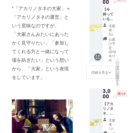
ネの大
00
なし」
ただけ
円
家さん
で大丈
れば一
*「アカリノタネの大家」＝
【今
と一緒
夫で
緒に考
持って
に考え
す。）
「アカリノタネの運営」と
えま
いる場
たい」
※メール
す。
をもっ
そん
いう意味なのですが、
アドレ
支援
と活用
な、あ
スは必
者：
した
「大家さんみたいにあった
なたの
ず誤り
0人
い！と
中にあ
のない
お届
かく見守りたい」「参加し
思って
るタネ
ように
け予
いる方
を一緒
定：
ご記入
てくれる方と一緒になって
へ】
2019
に見つ
くださ
年11
「場づ
めさせ
い。
場を紡ぎたい」という想い
こ
月
くり仲
てくだ
の
リ
間がほ
さい。
タ
から、「大家」という表現
ー
しい」
アカリ
ン
詳細を見る
を
「ほっ
をしています。
ノタネ
選
択
こり人
の大家
す
る
が集ま
が、
3,0
るよう
「企画
残り9
な空間
00
づく
円
をつ
り」や
【アカ
くって
「小さ
リノタ
みた
な挑
ネ、一
い」
戦」の
緒に作
「目の
個別相
支援
りませ
前にい
談に乗
者：
ん
る人
らせて
1人
か？】
の”大