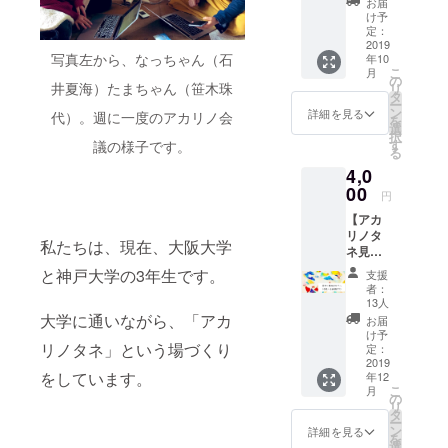
いただ
お届
ほっこ
切”を一
きま
け予
りした
緒に大
定：
す。お
場をつ
2019
切にし
申し込
写真左から、なっちゃん（石
年10
くって
たい」
みいた
こ
月
みたい
という
の
だいて
井夏海）たまちゃん（笹木珠
リ
方へ つ
想いを
タ
から、
ー
くり手
持って
ン
日程や
詳細を見る
代）。週に一度のアカリノ会
を
に興味
いる方
選
時間な
択
がある
へ。 ご
す
どは再
議の様子です。
る
方へ ア
飯を食
度ご連
4,0
カリノ
べなが
絡させ
タネを
00
ら、ア
ていた
円
コンテ
カリノ
だきま
【アカ
ンツと
タネを
す。ま
リノタ
して実
通して
た、相
私たちは、現在、大阪大学
ネ見守
験して
できそ
談日程
り隊の
みませ
うなこ
は2019
と神戸大学の3年生です。
支援
あなた
んか？
とを一
年12月
者：
へ（お
アカリ
緒に考
13人
までと
手紙＋
ノタネ
大学に通いながら、「アカ
えてみ
させて
お届
企画書
の大家
ません
け予
いただ
付
リノタネ」という場づくり
さんを
定：
か？ ＊
きま
き）】
2019
一緒に
ご飯代
す。 ※
をしています。
年12
アカリ
やって
は、大
備考欄
こ
月
ノタネ
みませ
の
家も含
に、相
リ
をただ
んか？
タ
めて別
談内容
ー
ただ応
オンラ
ン
途割り
詳細を見る
を簡単
を
援して
イン
選
勘にさ