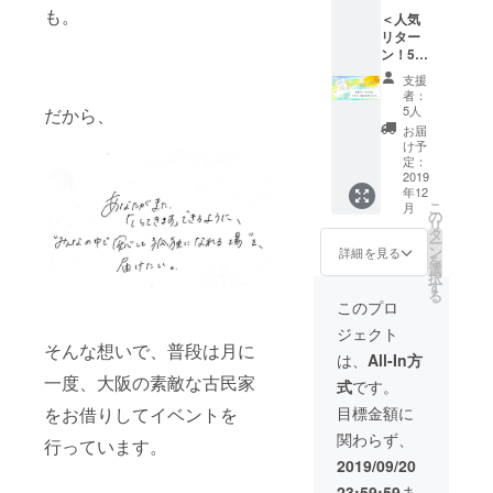
こちら
くださ
京開催
も。
＜人気
のリ
い。 ※
後に送
リター
ターン
メール
らせて
ン！5冊
を選択
アドレ
いただ
追加し
された
スは必
きま
支援
まし
方には
ず誤り
す。 ※
者：
た！＞
特別
のない
5人
だから、
食べ物
【世界
に、大
ように
のアレ
お届
で一
家から
ご記入
け予
ルギー
冊。あ
オー
定：
くださ
などあ
なただ
2019
ダーメ
い。
る方が
年12
けの“ア
イドの
いらっ
こ
月
カリノ
絵本を
の
しゃい
リ
絵本”を
作らせ
タ
ました
ー
作らせ
ていた
ン
詳細を見る
ら、備
を
ていた
だきま
選
考欄に
択
だきま
す。
す
記載お
る
す】 ア
（後
このプロ
願いし
カリノ
日、ど
ます。
ジェクト
タネの
んな絵
（アレ
そんな想いで、普段は月に
中で
本が欲
は、
All-In方
ルギー
使って
しいか
のない
一度、大阪の素敵な古民家
式
です。
いる、
オンラ
方は、
大家手
インで
をお借りしてイベントを
目標金額に
「特に
作りの
ヒアリ
なし」
関わらず、
絵本。
行っています。
ングさ
で大丈
こちら
せてい
2019/09/20
夫で
のリ
ただき
す。）
23:59:59
ま