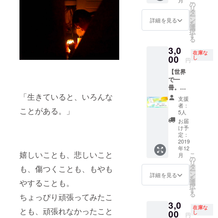
こ
月
しい」
たへ。
の
い。
ご記入
リ
「うち
11月23
タ
くださ
ー
のお店
日東京
ン
詳細を見る
い。
を
でも
開催の
選
択
やって
当日チ
す
る
ほし
ケット
3,0
い」と
と、大
在庫な
いう方
00
家から
し
円
に、大
手書き
【世界
家2人が
のお手
で一
全力で
紙と、
冊。あ
お答え
アカリ
なただ
「生きていると、いろんな
させて
ノタネ
支援
けの“ア
いただ
とは何
者：
ことがある。」
カリノ
きま
か、東
5人
絵本”を
す。 ※
京開催
お届
作らせ
交通費
でどん
け予
ていた
は別途
定：
な景色
だきま
2019
請求さ
が見え
年12
す】 ア
せてい
たの
嬉しいことも、悲しいこと
こ
月
カリノ
ただき
の
か、来
リ
タネの
ます。
タ
てくれ
も、傷つくことも、もやも
ー
中で
※備考欄
ン
た方々
詳細を見る
を
使って
やすることも。
に、出
選
の声な
択
いる、
張して
す
どをま
る
ちょっぴり頑張ってみたこ
大家手
ほしい
とめた
3,0
作りの
場所を
資料
在庫な
とも、頑張れなかったこと
絵本。
00
お書き
し
を、東
円