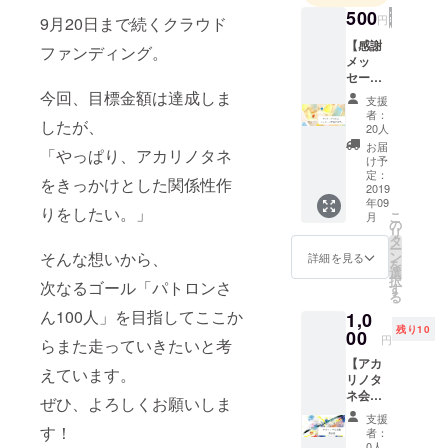
ら、心の奥
500
円
9月20日まで続くクラウド
にある声に
【感謝
ファンディング。
耳を傾けら
メッ
れる時間を
セー
ジ】ア
今回、目標金額は達成しま
提案した
支援
カリノ
者：
い、そんな
したが、
タネか
20人
想いで、現
らの感
お届
「やっぱり、アカリノタネ
謝の言
け予
在は関西で
葉を
定：
をきっかけとした関係性作
月に一度イ
綴った
2019
年09
メール
ベントとし
りをしたい。」
こ
月
を送ら
の
て活動して
リ
せてい
タ
ー
います。み
ただき
そんな想いから、
ン
詳細を見る
を
ます。
んなのサ
選
択
次なるゴール「パトロンさ
※メール
す
マーセミ
る
アドレ
ん100人」を目指してここか
ナーin尼崎、
1,0
スは必
残り10
ず誤り
00
ありのまま
円
らまた走っていきたいと考
のない
実験室in静岡
【アカ
ように
えています。
リノタ
ご記入
県三島市、
ネ会議
くださ
ぜひ、よろしくお願いしま
ぞうの湯in京
参加リ
い。
支援
都などへの
ター
す！
者：
ン】 普
0人