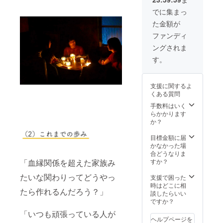
ターン
ま
※メール
を選択
す。）
でに集まっ
アドレ
された
※メール
スは必
た金額が
方には
アドレ
ず誤り
特別
スは必
ファンディ
のない
に、大
ず誤り
ように
ングされま
家から
のない
ご記入
オー
ように
す。
くださ
ダーメ
ご記入
い。
イドの
くださ
絵本を
い。
支援に関するよ
作らせ
くある質問
ていた
だきま
手数料はいく
す。
らかかります
（後
か？
日、ど
んな絵
目標金額に届
本が欲
かなかった場
しいか
合どうなりま
オンラ
すか？
「血縁関係を超えた家族み
インで
ヒアリ
たいな関わりってどうやっ
支援で困った
ングさ
時はどこに相
たら作れるんだろう？」
せてい
談したらいい
ただき
ですか？
ま
「いつも頑張っている人が
す。）
ヘルプページを