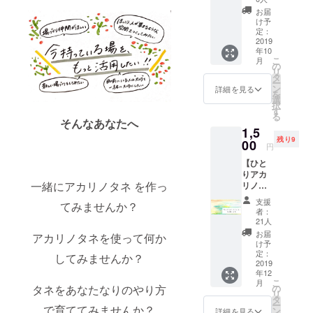
参加、学校
段開催
お届
相談室や
してい
け予
るアカ
チームビル
定：
リノタ
2019
ディングに
年10
ネ会議
こ
月
も関わって
に、一
の
リ
緒に参
います。
タ
ー
加して
ン
詳細を見る
を
みませ
選
択
んか？
す
る
来れる
そんなあなたへ
1,5
距離
残り9
だった
00
円
らオフ
【ひと
ライン
りアカ
で、離
一緒にアカリノタネ を作っ
リノタ
れてい
ネセッ
てもオ
支援
てみませんか？
ト
ンライ
者：
（キャ
ンで、
21人
ンドル
アカリ
お届
アカリノタネを使って何か
＋ス
ノタネ
け予
テッ
の会議
定：
してみませんか？
カー＋
2019
を一緒
年12
アカリ
に作れ
こ
月
ノ絵
る仲間
タネをあなたなりのやり方
の
リ
本）を
を募集
タ
ー
で育ててみませんか？
お届け
しま
ン
詳細を見る