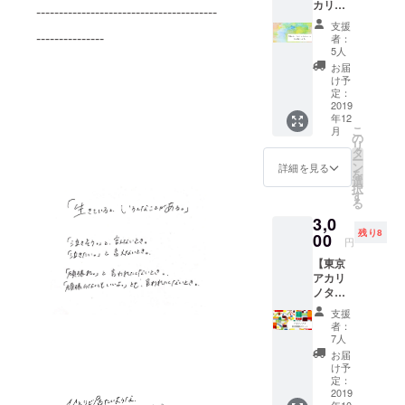
カリノ
んなに
しま
----------------------------------------
タネ
小さく
す。 ※
支援
セット
ても構
---------------
メール
者：
（キャ
いませ
アドレ
5人
ンドル
ん。 一
スは必
お届
＋ス
緒にア
ず誤り
け予
テッ
カリノ
定：
のない
カー＋
2019
タネ、
ように
年12
二人で
作りま
ご記入
こ
月
一緒に
せん
の
くださ
リ
読める
か？ 当
タ
い。
ー
アカリ
日まで
ン
詳細を見る
を
ノ絵
に、オ
選
択
本）を
ンライ
す
る
お届け
ンでの
3,0
しま
打ち合
残り8
す】 大
00
わせを
円
切な人
させて
【東京
と一緒
いただ
アカリ
に、ア
きま
ノタネ
カリノ
す。 当
当日ご
タネを
日は、
支援
招待チ
体験し
お手伝
者：
ケット
てみた
いして
7人
（1000
い方
いただ
お届
円分
へ。一
きなが
け予
ケータ
緒にア
定：
ら、
リング
2019
カリノ
1000円