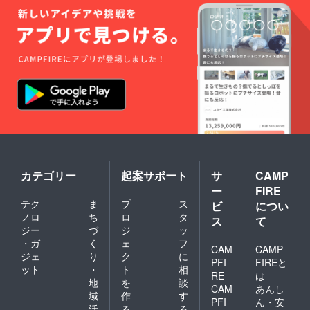
がこの中に記憶してありま
す。受信した位置情報をも
とに進行方向を計算して
モータに命令したり、各種
情報をSDカードに送信した
りと常に脳みそフル回転で
す。その左側、赤い部品は
加速度センサです。打ちあ
がった衝撃を検知するため
カテゴリー
起案サポート
サ
CAMP
に必要な部品です。先ほど
ー
FIRE
紹介したモータが、打ち上
テク
ま
プ
ス
ビ
につい
ノロ
ち
ロ
タ
げる前に中で暴れだしたら
ス
て
ジー
づ
ジ
ッ
大変なので、発射したタイ
・ガ
く
ェ
フ
CAM
CAMP
ジェ
り
ク
に
ミングは確実に知らなけれ
PFI
FIREと
ット
・
ト
相
RE
は
ばいけません。奥の青い基
地
を
談
CAM
あんし
域
作
す
板がSDカードモジュールで
PFI
ん・安
活
る
る