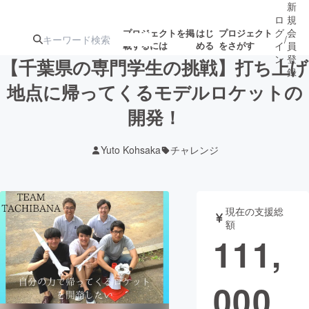
新
ロ
規
グ
会
プロジェクトを掲
はじ
プロジェクト
/
載するには
める
をさがす
イ
員
ン
登
【千葉県の専門学生の挑戦】打ち上げ
録
地点に帰ってくるモデルロケットの
開発！
人気のプロ
注目のリ
注目の新着プロ
募集終了が近いプ
もうすぐ公開
ジェクト
ターン
ジェクト
ロジェクト
されます
Yuto Kohsaka
チャレンジ
アート・写真
音楽
現在の支援総
テクノロジー・ガジェット
ゲーム・サ
額
111,
映像・映画
書籍・雑誌
000
ビジネス・起業
チャレンジ