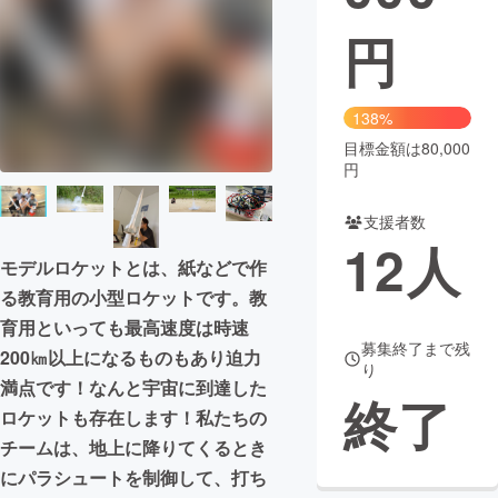
円
まちづくり・地域活性化
CAMPFIRE for Social Good
CAMPFIRE Creation
138%
CAMPFIREふるさと納税
machi-ya
コミュニティ
目標金額は80,000
円
支援者数
12
人
モデルロケットとは、紙などで作
る教育用の小型ロケットです。教
育用といっても最高速度は時速
募集終了まで残
200㎞以上になるものもあり迫力
り
満点です！なんと宇宙に到達した
終了
ロケットも存在します！私たちの
チームは、地上に降りてくるとき
にパラシュートを制御して、打ち