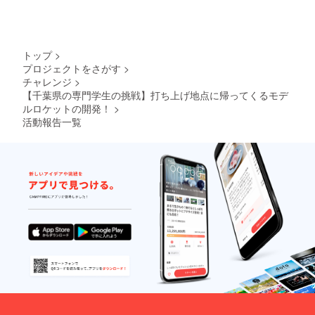
待ちください！
モータで動かします。結構
を紹介しようと思っていま
な力持ちです！裏側はこん
す！どうぞお楽しみに！
な感じです。カメラの左
トップ
>
側、GPなんちゃらと書いて
プロジェクトをさがす
>
チャレンジ
>
あるのがGPSのアンテナで
【千葉県の専門学生の挑戦】打ち上げ地点に帰ってくるモデ
す。自分が地球のどこにい
ルロケットの開発！
>
活動報告一覧
るか、誤差２ｍで計算して
くれます。緑色の部分は
LEDです。この部分が光れ
ば、システムの準備がすべ
て終わって打ち上げ準備完
了です！もう少し左側を見
ていきましょう。手前の右
側緑色の基盤がマイクロコ
ンピュータ、つまりロケッ
トの頭脳です。プログラム