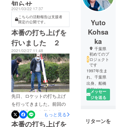
知らせ
2021/03/22 17:37
こちらの活動報告は支援者
Yuto
限定の公開です。
Kohsa
本番の打ち上げを
ka
行いました ２
千葉県
2021/02/27 11:48
初めてのプ
ロジェクト
です
1997年生ま
れ、千葉県
出身。船橋
情報ビジネ
メッセー
ス専門学校
先日、ロケットの打ち上げ
ジを送る
在学中。サ
を行ってきました。前回の
イバー大学
活動報告でもお伝えしまし
もっと見る
併修生。
たが、完成した制御装置は
リターンを
プログラミ
本番の打ち上げを
ング、サー