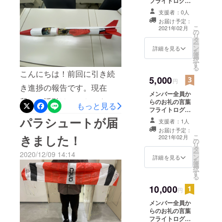
フライトログか
を行いました。各自、準備
点に帰って
ら作成した資料
支援者：0人
を進めています。制御シス
くるロケッ
お届け予定：
トの開発を
こ
2021年02月
テムも載せました。メン
の
リ
目標にし活
タ
ー
バーに見守られながらつい
ン
詳細を見る
動しており
を
選
に発射の瞬間です。前回の
択
ます。
す
る
打ち上げ時は、制御装置が
こんにちは！前回に引き続
5,000
円
中で動き回りバランスを崩
き進捗の報告です。現在
メンバー全員か
してすぐに墜落してしまい
我々の活動は、ロケット外
らのお礼の言葉
もっと見る
フライトログか
ましたが、今回はバランス
形と搭載する制御システム
ら作成した資料
パラシュートが届
支援者：1人
打ち上げ時の限
を保ってまっすぐ打ちあが
ともに完成して、打ち上げ
お届け予定：
定動画
きました！
こ
2021年02月
の
りました！しかし、推力が
のタイミングを待つのみと
リ
タ
ー
2020/12/09 14:14
足りず目標高度まで届かず
なりました！そこで今回
ン
詳細を見る
を
選
択
に落下、パラシュートが開
は、模型を使っての内部紹
す
る
くまでの時間もなく地面に
介と、制御システムの紹介
10,000
円
たたきつけられました。予
です。イメージが湧きやす
メンバー全員か
定していた重量よりオー
らのお礼の言葉
いようにロケットを半分に
フライトログか