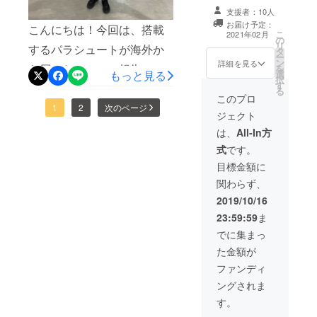
バーしてしまったのが原因
した模型に無理やり搭載物
ら作成した資料
支援者：10人
打ち上げ時の限
と考えています。そして、
を詰め込んでいます笑ロ
お届け予定：
こんにちは！今回は、搭載
定動画 ロケット
こ
2021年02月
の
に搭載したカメ
度重なる墜落時の衝撃の影
ケットは打ち上げから数秒
リ
するパラシュートが海外か
タ
ラによる動画
ー
ン
響で、制御システムが意図
詳細を見る
が経つとエンジンの逆噴射
ら届いたので、ご報告で
を
もっと見る
選
択
しない動きをするようにな
によって二つに分裂して、
す
す。開発中のロケットは、
る
このプロ
り、最後には起動しなくな
パラシュートで降りてきま
上空で開いたパラシュート
1
2
次のページ
ジェクト
り壊れてしまいました。更
す。ロケット下部（上記画
を制御して進行方向を決定
は、
All-In方
なる軽量化をする技術がな
像の右側）にはパラシュー
します。そのため、直進性
式
です。
いこと、今のライセンスで
トと、エンジンの熱から内
目標金額に
を得て滑空するためにパラ
はこれ以上強力なエンジン
関わらず、
部を守る難燃紙が搭載され
グライダーを採用していま
2019/10/16
を扱えないこと、残された
ています。ロケット上部
す。当初このパラグライ
23:59:59
ま
時間と予算では再び一から
（上記画像の左側）には小
ダーも生地を縫い合わせて
でに集まっ
作り直すことは不可能であ
型カメラやパラシュートを
自作する予定でした。しか
た金額が
ることこれらを踏まえて話
制御するシステム等が搭載
し、調べれば調べるほど構
ファンディ
し合った結果、「打ち上げ
されています。これが制御
ングされま
造の複雑さがわかり自作は
地点に帰ってくるロケッ
す。
システムの全体です。 大
断念。海外で販売していた