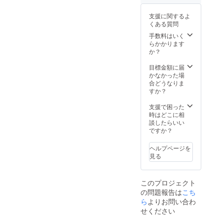
ト」は断念せざるを得ない
きさはちょうど手のひらく
パラグライダーラジコンの
支援に関するよ
という結論に至りました。
らいの大きさです。右側か
生地（キャノピーと呼ぶら
くある質問
今まで応援いただいたパト
ら順番に見ていきましょ
しいです）を流用すること
手数料はいく
らかかります
ロンの皆様にはこんな不甲
う。真ん中の黒い物体がカ
にしました。届いたキャノ
か？
斐ない結果になってしまい
メラです。打ち上げ後うま
ピーを試しに引っ張ってい
目標金額に届
申し訳ありません。ただ、
くパラシュートが展開すれ
るところです。当たり前の
かなかった場
合どうなりま
今までの打ち上げ実験によ
ば、空からの動画がこのカ
ことではあるのですが、本
すか？
り、制御装置を載せない軽
メラでバッチリ撮れている
当に同じ方向にしか進まな
支援で困った
い状態のロケットを打ち上
はずです。カメラの両脇の
時はどこに相
いんです。こりゃすごい。
談したらいい
げるノウハウは確実に蓄積
黒い棒のようなもので、パ
ロケットの内部に収まるか
ですか？
しています。幸い、小型カ
ラシュートを操作する紐を
という心配もありました
ヘルプページを
メラは生きています。そこ
引っ張ります。パラグライ
見る
が、なんとか入りそうで
で、「空からの映像を撮
ダーで飛んでいる人が、何
す。ロケットの外形もほぼ
る」ことを目標に、もう一
このプロジェクト
やら紐を引っ張って方向を
完成し、搭載する装置も完
の問題報告は
こち
度打ち上げを行うことに決
決めているのを見たことは
成間近です！次回の活動報
ら
よりお問い合わ
定しました。次回更新をお
せください
ありませんか？根元の青い
告は、内部に搭載する装置