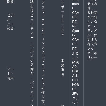
開発
誌
ク
サ
ティ方
men
出
ラ
ポ
針
t
版
ウ
ー
反社基
CAM
ビジ
ビ
ド
ト
本方針
PFI
ネ
ュ
フ
サ
カスタ
RE
ス・
ー
ァ
ー
マーハ
for
起業
テ
ン
ビ
ラスメ
Spor
ィ
デ
ス
ントに
ts
ー
ィ
対する
CAM
・
ン
考え方
PFI
ヘ
グ
クッ
RE
ル
と
キーポ
ふる
ス
は
リシー
さと
ケ
プ
実
納税
ア
ロ
施
AD
アー
舞
ジ
事
FOR
ト・
台
ェ
例
ALL
写真
・
ク
HIO
パ
ト
KOS
フ
の
HI
ォ
作
JFA
ー
り
クラ
マ
方
ウド
ン
プ
統