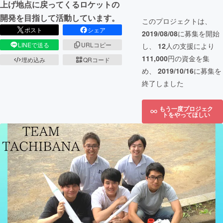
上げ地点に戻ってくるロケットの
開発を目指して活動しています。
このプロジェクトは、
ポスト
シェア
2019/08/08
に募集を開始
LINEで送る
URLコピー
し、
12
人の支援により
111,000
円の資金を集
埋め込み
QRコード
め、
2019/10/16
に募集を
終了しました
もう一度プロジェク
トをやってほしい