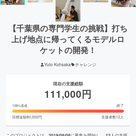
【千葉県の専門学生の挑戦】打ち
上げ地点に帰ってくるモデルロ
ケットの開発！
Yuto Kohsaka
チャレンジ
現在の支援総額
111,000
円
終了
138
%達成
目標金額
80,000
円
支援者数
12
人
このプロジェクトは、
2019/08/08
に募集を開始し、
12
人の支援