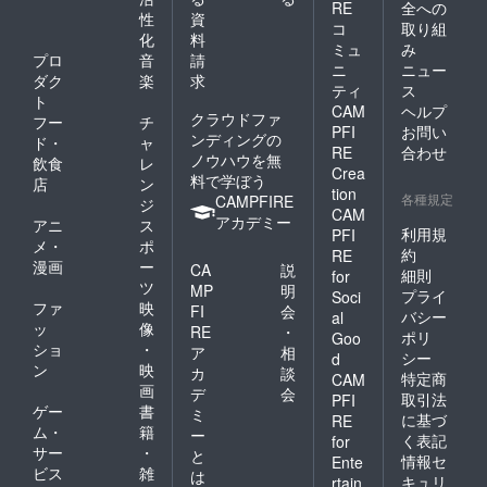
RE
全への
す。コンピュータから送ら
性
資
コ
取り組
れてきたGPS情報や加速度
化
料
ミュ
み
プロ
音
請
情報をテキストファイルで
ニ
ニュー
ダク
楽
求
ティ
ス
SDカードに保存します。い
ト
CAM
ヘルプ
クラウドファ
フー
チ
かがでしたか？２年近く続
PFI
お問い
ンディングの
ド・
ャ
RE
合わせ
ノウハウを無
いたこのプロジェクトです
飲食
レ
Crea
料で学ぼう
店
ン
が、コロナでの休止期間を
tion
各種規定
CAMPFIRE
ジ
CAM
乗り越えて残すは打ち上げ
アカデミー
アニ
ス
利用規
PFI
メ・
ポ
本番のみとなりました。こ
約
RE
漫画
ー
CA
説
細則
for
れもひとえにパトロンの皆
ツ
MP
明
プライ
Soci
ファ
映
FI
会
様の支えの賜物です！打ち
バシー
al
ッ
像
RE
・
ポリ
Goo
上げ日が晴れて風が出ない
ショ
・
ア
相
シー
d
ン
映
カ
談
ことを祈るばかりで
特定商
CAM
画
デ
会
取引法
PFI
す。。。
ゲー
書
ミ
に基づ
RE
ム・
籍
ー
く表記
for
サー
・
と
情報セ
Ente
ビス
雑
は
キュリ
rtain