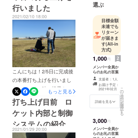
度重なる落下の衝撃で壊れ
選ぶ
行いました
バ構築、
てしまったため、今回は小
ネットワー
2021/02/10 18:00
型カメラのみを搭載しての
クなどを勉
目標金額
未達でも
打ち上げでした。この打ち
強。現在、
リターン
電子工作を
上げをもってこのプロジェ
が届きま
独学で勉強
クトの打ち上げは最終で
す
(All-in
中。2019年5
方式)
す。ただいま、ご支援いた
月に立ち上
1,000
円
げた「TEAM
だいた皆様へのリターンを
メンバー全員か
TACHIBANA
誠意制作中です。リターン
こんにちは！2/5日に完成後
らのお礼の言葉
」では、紙
の送信は３月中旬を目標に
の本番打ち上げを行いまし
支援者：1人
やプラス
お届け予定：
しております。本来２月に
チックが材
たので、その時の様子をお
こ
2021年02月
もっと見る
の
リ
料のモデル
お送りする予定でしたが、
タ
伝えいたします。撮影機材
ー
打ち上げ目前 ロ
ロケットを
ン
詳細を見る
を
遅れてしまい申し訳ござい
の画角チェックや発射の手
選
誠意制作
択
ケット内部と制御
す
ません。リターン送信ま
る
順を前日に確認し、学校関
中。パラ
3,000
で、今しばらくお待ちくだ
システムの紹介
シュートを
円
係者の方も見学にいらっ
制御して、
メンバー全員か
2021/01/29 20:00
さい。
しゃっている中、打ち上げ
らのお礼の言葉
打ち上げ地