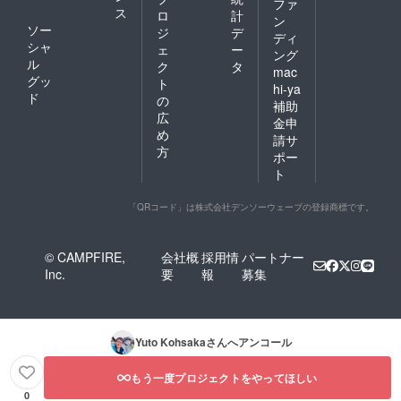
ファ
ス
ロ
計
ン
ソー
ジ
デ
ディ
シャ
ェ
ー
ング
ル
ク
タ
mac
グッ
ト
hi-ya
ド
の
補助
広
金申
め
請サ
方
ポー
ト
「QRコード」は株式会社デンソーウェーブの登録商標です。
© CAMPFIRE,
会社概
採用情
パートナー
Inc.
要
報
募集
Yuto Kohsaka
さんへアンコール
もう一度プロジェクトをやってほしい
0